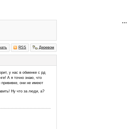
чать
RSS
Деревом
рит, у нас в обменке с рд
ге! А я точно знаю, что
й прививке, они не имеют
вить! Ну что за люди, а?