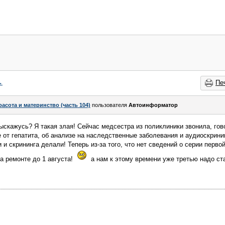
→
Пе
расота и материнство (часть 104)
пользователя
Автоинформатор
ыскажусь? Я такая злая! Сейчас медсестра из поликлиники звонила, гово
 от гепатита, об анализе на наследственные заболевания и аудиоскринин
 и скрининга делали! Теперь из-за того, что нет сведений о серии перво
а ремонте до 1 августа!
а нам к этому времени уже третью надо ста