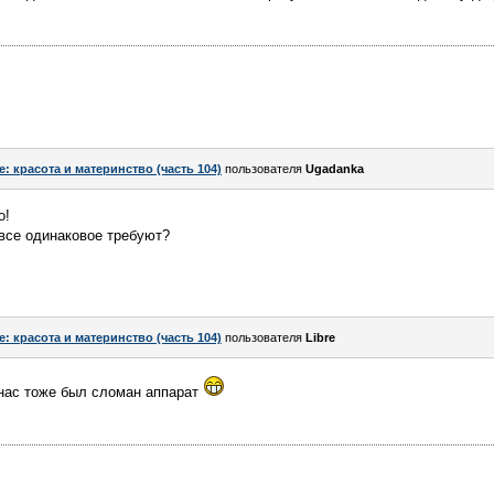
e: красота и материнство (часть 104)
пользователя
Ugadanka
о!
 все одинаковое требуют?
e: красота и материнство (часть 104)
пользователя
Libre
 нас тоже был сломан аппарат