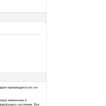
рате производится,но это
узную измельчаю в
 разбухшего состояния. Все