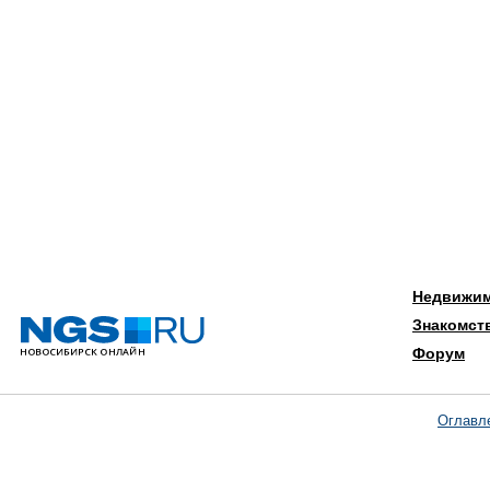
Недвижи
Знакомст
Форум
Оглавл