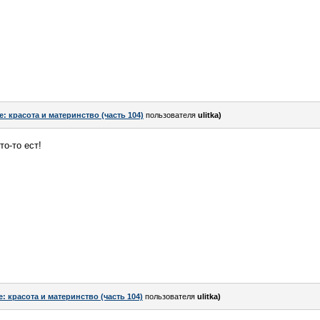
e: красота и материнство (часть 104)
пользователя
ulitka)
о-то ест!
e: красота и материнство (часть 104)
пользователя
ulitka)