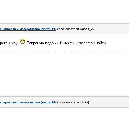
e: красота и материнство (часть 104)
пользователя
Kesha_20
ярске живу.
Попробую подобный местный телефон найти.
e: красота и материнство (часть 104)
пользователя
ulitka)