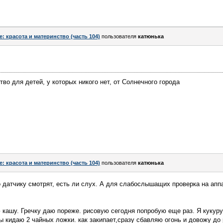
e: красота и материнство (часть 104)
пользователя
катюнька
во для детей, у которых никого нет, от Солнечного города
e: красота и материнство (часть 104)
пользователя
катюнька
 датчику смотрят, есть ли слух. А для слабослышащих проверка на аппа
 кашу. Гречку даю пореже. рисовую сегодня попробую еще раз. Я кукур
ы кидаю 2 чайных ложки. как закипает,сразу сбавляю огонь и довожу до