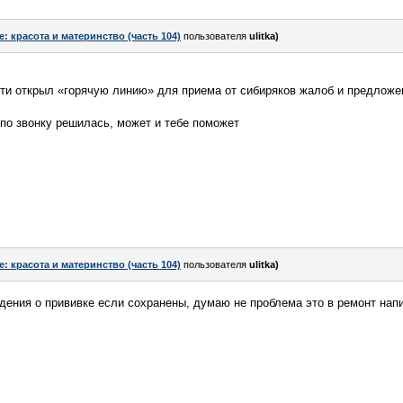
e: красота и материнство (часть 104)
пользователя
ulitka)
ти открыл «горячую линию» для приема от сибиряков жалоб и предложе
 по звонку решилась, может и тебе поможет
e: красота и материнство (часть 104)
пользователя
ulitka)
ения о прививке если сохранены, думаю не проблема это в ремонт нап