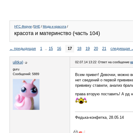
НГС.Форум
/
SHE
/
Мода и красота
/
красота и материнство (часть 104)
1
..
15
16
17
18
19
20
21
←
предыдущая
следующая
ulitka)
02.07.14 13:22
Ответ на сообщение
к
guru
Сообщений: 5889
Всем привет! Девочки, можно в
нет сведений о первой прививке
прививку ставили, анализ брали
права вторую поставить! А рд н
Федька-конфетка, 28.05.14