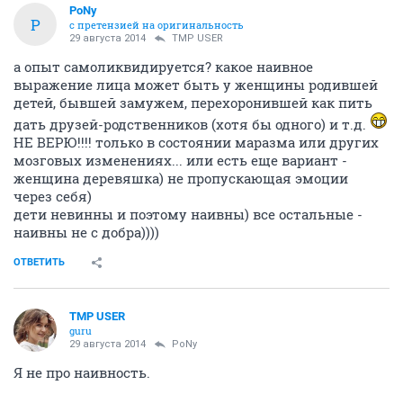
PoNy
P
с претензией на оригинальность
29 августа 2014
TMP USER
а опыт самоликвидируется? какое наивное
выражение лица может быть у женщины родившей
детей, бывшей замужем, перехоронившей как пить
дать друзей-родственников (хотя бы одного) и т.д.
НЕ ВЕРЮ!!!! только в состоянии маразма или других
мозговых изменениях... или есть еще вариант -
женщина деревяшка) не пропускающая эмоции
через себя)
дети невинны и поэтому наивны) все остальные -
наивны не с добра))))
ОТВЕТИТЬ
TMP USER
guru
29 августа 2014
PoNy
Я не про наивность.