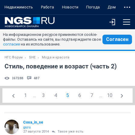
Недвижимость
Работа
Новости
Погода
Дом
На информационном ресурсе применяются cookie-
Согласен
файлы. Оставаясь на сайте, вы подтверждаете свое
согласие
на их использование.
НГС.Форум
SHE
Мода и красота
Стиль, поведение и возраст (часть 2)
167288
487
1
...
3
4
5
6
7
...
10
Cosa_in_se
guru
27 августа 2014
Такое уже есть