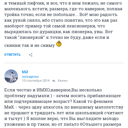
и темный лифчик, и все, что в нем лежало, не самого
маленького, кстати, размера, где-то наверное, полная
тройка точно, если не побольше... Всё! мою радость
как рукой сняло, ибо стало понятно, что это как раз
наоборот пример той самой пенсионерки, что
вырядилась по-дуракцки, как пионерка, увы. Вот
такой "пионеркой" я точно не буду, даже если и
скинни так и не сниму
ОТВЕТИТЬ
b52
outrageous
10 сентября 2014
Хелен
Если честно и ИМХО,наверное,Вы несколько
проблему надумали ) - зачем носить прибавляющее
или подчеркивающее возраст? Какой то феномен
МиК - через одну алкоголь по внешнему малолетству
не продают в тридцать лет или школьницей считают
и тычут ) Я вполне верю, что Вы выглядите молодо
ухоженно и пр такое, но от пальто бОльшего размера