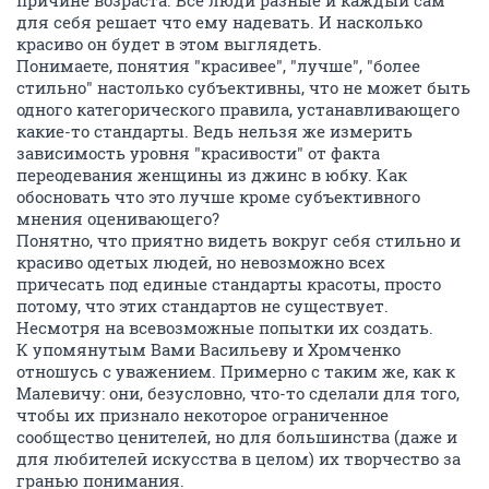
причине возраста. Все люди разные и каждый сам
для себя решает что ему надевать. И насколько
красиво он будет в этом выглядеть.
Понимаете, понятия "красивее", "лучше", "более
стильно" настолько субъективны, что не может быть
одного категорического правила, устанавливающего
какие-то стандарты. Ведь нельзя же измерить
зависимость уровня "красивости" от факта
переодевания женщины из джинс в юбку. Как
обосновать что это лучше кроме субъективного
мнения оценивающего?
Понятно, что приятно видеть вокруг себя стильно и
красиво одетых людей, но невозможно всех
причесать под единые стандарты красоты, просто
потому, что этих стандартов не существует.
Несмотря на всевозможные попытки их создать.
К упомянутым Вами Васильеву и Хромченко
отношусь с уважением. Примерно с таким же, как к
Малевичу: они, безусловно, что-то сделали для того,
чтобы их признало некоторое ограниченное
сообщество ценителей, но для большинства (даже и
для любителей искусства в целом) их творчество за
гранью понимания.