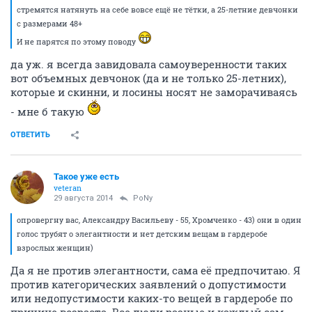
стремятся натянуть на себе вовсе ещё не тётки, а 25-летние девчонки
с размерами 48+
И не парятся по этому поводу
да уж. я всегда завидовала самоуверенности таких
вот объемных девчонок (да и не только 25-летних),
которые и скинни, и лосины носят не заморачиваясь
- мне б такую
ОТВЕТИТЬ
Такое уже есть
veteran
29 августа 2014
PoNy
опровергну вас, Александру Васильеву - 55, Хромченко - 43) они в один
голос трубят о элегантности и нет детским вещам в гардеробе
взрослых женщин)
Да я не против элегантности, сама её предпочитаю. Я
против категорических заявлений о допустимости
или недопустимости каких-то вещей в гардеробе по