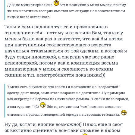
Да и не миниатюрная она.
Вот и возникли у меня мысли, почему
же так негативно воспринимается эта ситуация с несоответствием
лица и всего остального.
Так я и сама недавно тут её и произносила в
отношении себя - потому и ответила Вам, только у
меня и было как раз в контексте, что как бы потом
при наступлении соответствующего возраста
научиться отказываться от той одежды, в которой я
буду сзади пионеркой, а спереди уже все равно
пенсионеркой, потому как и комплекция весьма
миниатюрная у меня, и склонность ко всяким
скинни и т.п. неистребляется пока никак)))
У меня есть ощущение, что советы и наставления о "возрастной"
одежде дают люди, сами этого возраста не достигшие. Ну примерно
как секретарша Верочка из Служебного романа. "Пенсия не за горами,
а она туда же..." (С)
Ибо те, кто уже сам "там" намного лояльнее
относятся к условно молодежной одежде на взрослых тетеньках.
Ну да, кстати, вполне возможно)) Плюс, еще и себя
объективно оценивать все-таки сложнее в любом