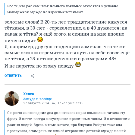
Ибо те, кто уже сам "там" намного лояльнее относятся к условно
молодежной одежде на взрослых тетеньках.
золотые слова! В 20-ть лет тридцатилетние кажутся
тётками, в 30-лет - сорокалетние, а в 40 думается: да
какая я тётка? я ещё огого, и скинни на мне вполне
ничего сидят
Я, например, другую тенденцию замечаю: что те же
самые скинни стремятся натянуть на себе вовсе ещё
не тётки, а 25-летние девчонки с размерами 48+
И не парятся по этому поводу
ОТВЕТИТЬ
Хелен
Зануда и вообще
27 августа 2014
Такое уже есть
Я просто за последние два дня несколько раз слышала и читала эту
фразу. И почти всегда с осуждающе-ироничным тоном. И в отношении
разных людей. Здесь в теме, кстати, про Джулию Робертс тоже она
прозвучала, а там речь не шла об откровенно детской одежде на ней.