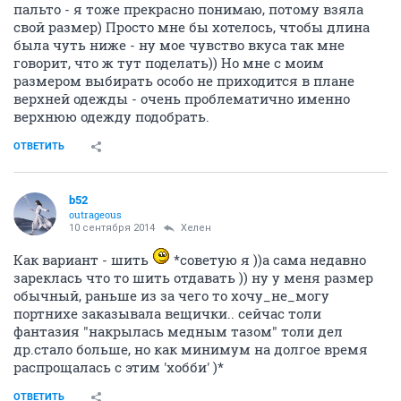
пальто - я тоже прекрасно понимаю, потому взяла
свой размер) Просто мне бы хотелось, чтобы длина
была чуть ниже - ну мое чувство вкуса так мне
говорит, что ж тут поделать)) Но мне с моим
размером выбирать особо не приходится в плане
верхней одежды - очень проблематично именно
верхнюю одежду подобрать.
ОТВЕТИТЬ
b52
outrageous
10 сентября 2014
Хелен
Как вариант - шить
*советую я ))а сама недавно
зареклась что то шить отдавать )) ну у меня размер
обычный, раньше из за чего то хочу_не_могу
портнихе заказывала вещички.. сейчас толи
фантазия "накрылась медным тазом" толи дел
др.стало больше, но как минимум на долгое время
распрощалась с этим 'хобби' )*
ОТВЕТИТЬ