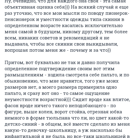
Ну, очевидно, что для каждого она своя - эта самая
объективная оценка себя))) На всякий случай я еще
раз уточню, что все мои мысли по поводу пионерок-
пенсионерок и уместности одежды типа скинни в
определенном возрасте касались исключительно
меня самой в будущем, никому другому, тем более
всем, никаких советов и рекомендаций я не
выдавала, чтобы все скинни свои выкидывали,
вопрошая потом меня же - почему и за что))
Притом, вот буквально не так и давно получила
определенное подтверждение своим вот этим
размышлениям - ходила смотрела себе пальто, и по
обыкновению, что мне нравится, того уже моих
размеров нет, а моего размера примерила одно
пальто, и сразу вот оно - то самое ощущение
неуместности возрастной))) Сидит вроде как влитое,
фасон вроде ничего такого неподобающего - по
фигуре, выше колен, ворот стойка, отрезная юбка
немного в форме тюльпана что ли, но цвет какой-то
детско-синий - в общем, всё вместе сделало из меня
какую-то девочку-школьницу, а уж насколько бы
инфантильной я не была, но все-таки школьницей в