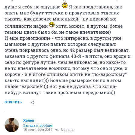
душе я себя не ощущаю
Я как представила, как
опять мне будут тетечки в продуктовых отделах
тыкать, как девочке маленькой - ну никакой же
солидности нафик
хотя, может, в другом, более
темном цвете было бы не такое впечатление)
И еще продолжение - что интересно, в другом уже
магазине с другим пальто история следующая:
очень понравилось одно, но 42 размер был великоват,
заказали с другого филиала 40-й - в итоге, оно вроде и
село по фигуре лучше, чем великоватое, но какое-то
не то впечатление возникло, потому что оно и уже, и
короче - и в итоге слишком опять не "по-взрослому"
как-то выглядит))) Больше размером было в этом
плане "взрослее"))) Вот уж не думала, что когда-
нибудь встанут такие проблемы передо мной))
ОТВЕТИТЬ
Хелен
Зануда и вообще
10 сентября 2014
Naaatta