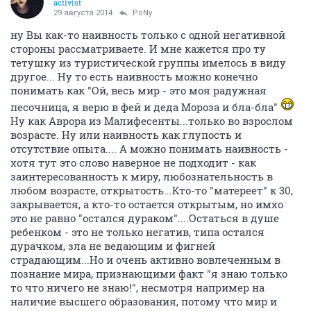
activist
29 августа 2014
PoNy
ну Вы как-то наивность только с одной негативной
стороны рассматриваете. И мне кажется про ту
тетушку из туристической группы имелось в виду
другое... Ну то есть наивность можно конечно
понимать как "Ой, весь мир - это моя радужная
песочница, я верю в фей и деда Мороза и бла-бла"
Ну как Аврора из Малифесенты...только во взрослом
возрасте. Ну или наивность как глупость и
отсутствие опыта.... А можно понимать наивность -
хотя тут это слово наверное не подходит - как
заинтересованность к миру, любознательность в
любом возрасте, открытость...Кто-то "матереет" к 30,
закрывается, а кто-то остается открытым, но имхо
это не равно "остался дураком"....Остаться в душе
ребенком - это не только негатив, типа остался
дурачком, зла не ведающим и фигней
страдающим...Но и очень активно вовлеченным в
познание мира, признающими факт "я знаю только
то что ничего не знаю!", несмотря например на
наличие высшего образования, потому что мир и