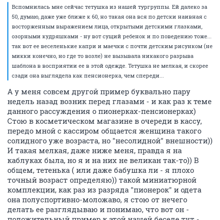
Вспомнилась мне сейчас тетушка из нашей тургруппы. Ей далеко за
50, думаю, даже уже ближе к 60, но такая она вся по детски наивная с
восторженным выражением лица, открытыми детскими глазками,
озорными кудряшками - ну вот сущий ребенок и по поведению тоже...
так вот ее веселенькие капри и маечки с почти детским рисунком (не
микки конечно, но где то возле) не вызывала никакого разрыва
шаблона в восприятии ее в этой одежде. Тетушка не мелкая, и скорее
сзади она выглядела как пенсионерка, чем спереди...
А у меня совсем другой пример буквально пару
недель назад возник перед глазами - и как раз к теме
данного рассуждения о пионерках-пенсионерках)
Стою в косметическом магазине в очереди в кассу,
передо мной с кассиром общается женщина такого
солидного уже возраста, но "несолидной" внешности))
И такая мелкая, даже ниже меня, правда я на
каблуках была, но я и на них не великан так-то)) В
общем, тетенька ( или даже бабушка ли - я плохо
точный возраст определяю)) такой миниатюрной
комплекции, как раз из разряда "пионерок" и одета
она полуспортивно-моложаво, я стою от нечего
делать ее разглядываю и понимаю, что вот он -
положительный пример к этой нашей беседе тут -