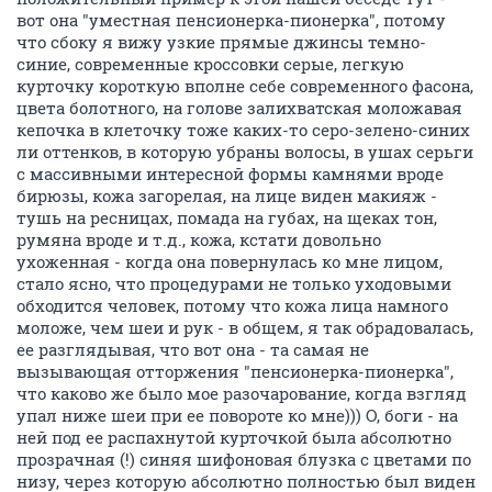
вот она "уместная пенсионерка-пионерка", потому
что сбоку я вижу узкие прямые джинсы темно-
синие, современные кроссовки серые, легкую
курточку короткую вполне себе современного фасона,
цвета болотного, на голове залихватская моложавая
кепочка в клеточку тоже каких-то серо-зелено-синих
ли оттенков, в которую убраны волосы, в ушах серьги
с массивными интересной формы камнями вроде
бирюзы, кожа загорелая, на лице виден макияж -
тушь на ресницах, помада на губах, на щеках тон,
румяна вроде и т.д., кожа, кстати довольно
ухоженная - когда она повернулась ко мне лицом,
стало ясно, что процедурами не только уходовыми
обходится человек, потому что кожа лица намного
моложе, чем шеи и рук - в общем, я так обрадовалась,
ее разглядывая, что вот она - та самая не
вызывающая отторжения "пенсионерка-пионерка",
что каково же было мое разочарование, когда взгляд
упал ниже шеи при ее повороте ко мне))) О, боги - на
ней под ее распахнутой курточкой была абсолютно
прозрачная (!) синяя шифоновая блузка с цветами по
низу, через которую абсолютно полностью был виден