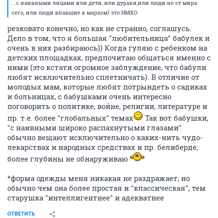
...с наивными лицами или дети, или дураки,или люди не от мира
сего, или люди впавшие в маразм) это ИМХО
резковато конечно, но как не странно, соглашусь.
Дело в том, что я большая "любительница" бабулек и
очень в них разбираюсь)) Когда гуляю с ребенком на
детских площадках, предпочитаю общаться именно с
ними (это кстати огромное заблуждение, что бабули
любят исключительно сплетничать). В отличие от
молодых мам, которые любят потрындеть о садиках
и больницах, с бабушками очень интересно
поговорить о политике, войне, религии, литературе и
пр. т.е. более "глобальных" темах
Так вот бабушки,
"с наивными широко распахнутыми глазами"
обычно вещают исключительно о каких-нить чудо-
лекарствах и народных средствах и пр. белиберде,
более глубины не обнаруживаю
*форма одежды меня никакая не раздражает, но
обычно чем она более простая и "классическая", тем
старушка "интеллигентнее" и адекватнее
ОТВЕТИТЬ