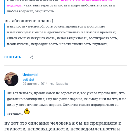
подходит
- как заинтересованность к миру, любознательность в
любом возрасте, открытость..
вы абсолютно правы)
наивность - неспособность ориентироваться в постоянно
изменяющемся мире и адекватно отвечать на вызовы времени;
синонимы: неискушенность, непосвященность, бесхитростность,
неопытность, недогадливость, невежественность, глупость;
ОТВЕТИТЬ
Undomiel
activist
29 августа 2014
Naaatta
Живет человек, проблемами не обременен, все у него хорошо или, что
достойно восхищения, ему все равно хорошо, не смотря ни на что, и на
лице у него это же самое хорошо. Остается только порадоваться за
тетушку...
ну вот это описание человека я бы не приравняла к
глупости, непосвященности, неосведомленности и