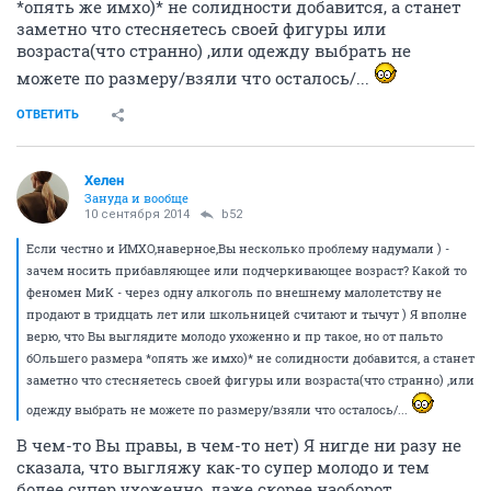
*опять же имхо)* не солидности добавится, а станет
заметно что стесняетесь своей фигуры или
возраста(что странно) ,или одежду выбрать не
можете по размеру/взяли что осталось/...
ОТВЕТИТЬ
Хелен
Зануда и вообще
10 сентября 2014
b52
Если честно и ИМХО,наверное,Вы несколько проблему надумали ) -
зачем носить прибавляющее или подчеркивающее возраст? Какой то
феномен МиК - через одну алкоголь по внешнему малолетству не
продают в тридцать лет или школьницей считают и тычут ) Я вполне
верю, что Вы выглядите молодо ухоженно и пр такое, но от пальто
бОльшего размера *опять же имхо)* не солидности добавится, а станет
заметно что стесняетесь своей фигуры или возраста(что странно) ,или
одежду выбрать не можете по размеру/взяли что осталось/...
В чем-то Вы правы, в чем-то нет) Я нигде ни разу не
сказала, что выгляжу как-то супер молодо и тем
более супер ухоженно, даже скорее наоборот,