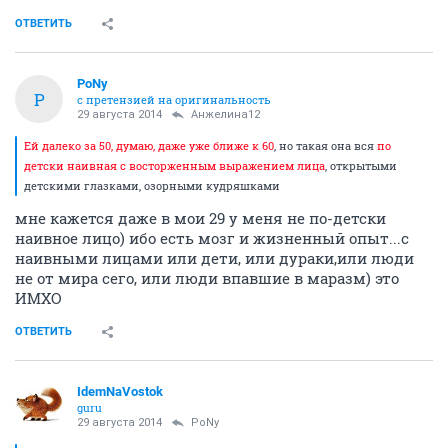
ОТВЕТИТЬ
PoNy
P
с претензией на оригинальность
29 августа 2014
Анжелина12
Ей далеко за 50, думаю, даже уже ближе к 60
, но такая она вся
по
детски наивная с восторженным выражением лица
, открытыми
детскими глазками, озорными кудряшками
мне кажется даже в мои 29 у меня не по-детски
наивное лицо) ибо есть мозг и жизненный опыт...с
наивными лицами или дети, или дураки,или люди
не от мира сего, или люди впавшие в маразм) это
ИМХО
ОТВЕТИТЬ
IdemNaVostok
guru
29 августа 2014
PoNy