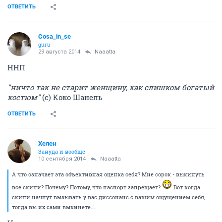
ОТВЕТИТЬ
Cosa_in_se
guru
29 августа 2014
Naaatta
ННП
"ничто так не старит женщину, как слишком богатый
костюм"
(с) Коко Шанель
ОТВЕТИТЬ
Хелен
Зануда и вообще
10 сентября 2014
Naaatta
А что означает эта объективная оценка себя? Мне сорок - выкинуть
все скини? Почему? Потому, что паспорт запрещает?
Вот когда
скини начнут вызывать у вас диссонанс с вашим ощущением себя,
тогда вы их сами выкинете...