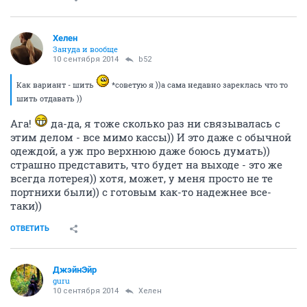
Хелен
Зануда и вообще
10 сентября 2014
b52
Как вариант - шить
*советую я ))а сама недавно зареклась что то
шить отдавать ))
Ага!
да-да, я тоже сколько раз ни связывалась с
этим делом - все мимо кассы)) И это даже с обычной
одеждой, а уж про верхнюю даже боюсь думать))
страшно представить, что будет на выходе - это же
всегда лотерея)) хотя, может, у меня просто не те
портнихи были)) с готовым как-то надежнее все-
таки))
ОТВЕТИТЬ
ДжэйнЭйр
guru
10 сентября 2014
Хелен