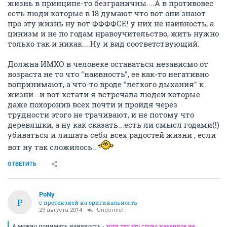
жизнь в принципе-то безграничны....А в противовес
есть люди которые в 18 думают что вот они знают
про эту жизнь ну вот ФФФФСЁ! у них не наивность, а
цинизм и не по годам нравоучительство, жить нужно
только так и никак....Ну и вид соответствующий.
Должна ИМХО в человеке оставаться независмо от
возраста не то что "наивность", ее как-то негативно
вопринимают, а что-то вроде "легкого дыхания" к
жизни...и вот кстати я встречала людей которые
даже похоронив всех почти и пройдя через
трудности этого не трачивают, и не потому что
деревяшки, а ну как сказать...есть ли смысл годами(!)
убиваться и лишать себя всех радостей жизни , если
вот ну так сложилось..
ОТВЕТИТЬ
PoNy
P
с претензией на оригинальность
29 августа 2014
Undomiel
А можно понимать наивность -
хотя тут это слово наверное не