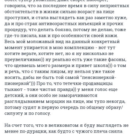
говорила, что за последнее время в силу неприятных
обстоятельств в жизни сильно возраст на лице
проступил, и стала выглядеть как раз заметно хуже,
да и про страх антивозрастных инъекций и прочих
процедур, что делать боязно, потому не делаю, тоже
где-то писала, как и про особенности своей кожи.
Весь мой моложавый вид на данный конкретный
момент упирается в мою комплекцию - вот тут
хотите верьте, хотите нет, но я ну нисколько не
преувеличиваю)) ну реально есть уже такие фасоны,
что одеваешь моего размера и привет школа))) о том
и речь, что с таким лицом, ну нельзя уже такое
носить, дабы не быть той самой "пенсионеркой-
пионеркой"))) Про то, что тетечки-продавщицы
тыкают - тоже чистая правда)) у меня голос еще
детский, а они особо не заморачиваются
разглядыванием морщин на лице, им тупо некогда,
потому судят в первую очередь по общему образу/
силуэту и по голосу.
На счет того, что в великоватом я буду выглядеть не
менее по-дурацки, как будто с чужого плеча сняла