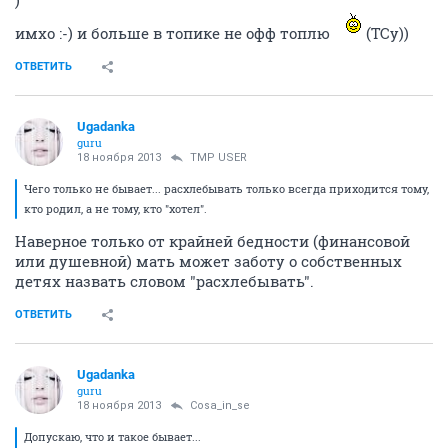
)
имхо :-) и больше в топике не офф топлю
(ТСу))
ОТВЕТИТЬ
Ugadanka
guru
18 ноября 2013
TMP USER
Чего только не бывает... расхлебывать только всегда приходится тому,
кто родил, а не тому, кто "хотел".
Наверное только от крайней бедности (финансовой
или душевной) мать может заботу о собственных
детях назвать словом "расхлебывать".
ОТВЕТИТЬ
Ugadanka
guru
18 ноября 2013
Cosa_in_se
Допускаю, что и такое бывает...