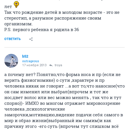
лет
Так что рождение детей в молодом возрасте - это не
стереотип, а разумное распоряжение своим
организмом.
P.S. первого ребенка я родила в 36
ОТВЕТИТЬ
b52
outrageous
17 ноября 2013
troya
а почему нет? Понятно,что форма носа и пр (если не
верить физиогномике) о сути ,характере и пр
человека никак не говорит ...а вот то,что наносное(что
он сам изменил или выбрал(впрочем и тот же
нос,цвет волос или вес можно менять , так что и тут
спорно))- ИМХО во многом отражает мировоззрение
человека ,психологические
заморочки,мотивацию,видение подачи себя самого в
мир и образ жизни(выбранный им самим)и как
причину этого -его суть (впрочем тут слишком всё