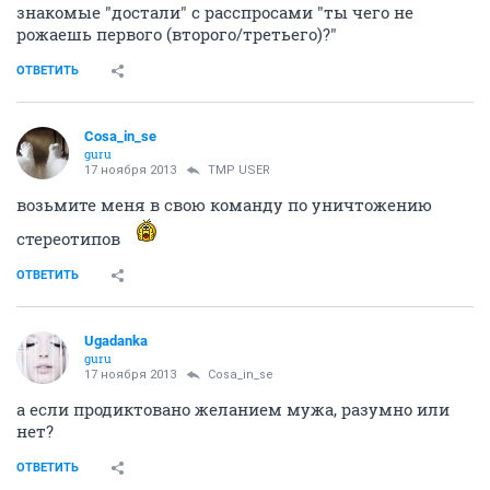
знакомые "достали" с расспросами "ты чего не
рожаешь первого (второго/третьего)?"
ОТВЕТИТЬ
Cosa_in_se
guru
17 ноября 2013
TMP USER
возьмите меня в свою команду по уничтожению
стереотипов
ОТВЕТИТЬ
Ugadanka
guru
17 ноября 2013
Cosa_in_se
а если продиктовано желанием мужа, разумно или
нет?
ОТВЕТИТЬ