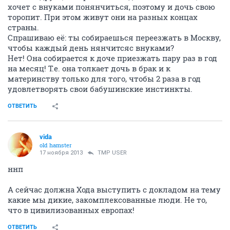
хочет с внуками понянчиться, поэтому и дочь свою
торопит. При этом живут они на разных концах
страны.
Спрашиваю её: ты собираешься переезжать в Москву,
чтобы каждый день нянчитсяс внуками?
Нет! Она собирается к доче приезжать пару раз в год
на месяц! Т.е. она толкает дочь в брак и к
материнству только для того, чтобы 2 раза в год
удовлетворять свои бабушинские инстинкты.
ОТВЕТИТЬ
vida
old hamster
17 ноября 2013
TMP USER
ннп
А сейчас должна Хода выступить с докладом на тему
какие мы дикие, закомплексованные люди. Не то,
что в цивилизованных европах!
ОТВЕТИТЬ