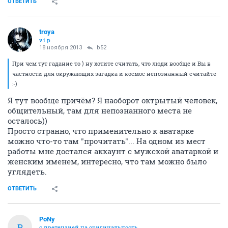
ОТВЕТИТЬ
troya
v.i.p.
18 ноября 2013
b52
При чем тут гадание то ) ну хотите считать, что люди вообще и Вы в
частности для окружающих загадка и космос непознанный считайте
:-)
Я тут вообще причём? Я наоборот октрытый человек,
общительный, там для непознанного места не
осталось))
Просто странно, что применительно к аватарке
можно что-то там "прочитать"... На одном из мест
работы мне достался аккаунт с мужской аватаркой и
женским именем, интересно, что там можно было
углядеть.
ОТВЕТИТЬ
PoNy
P
с претензией на оригинальность