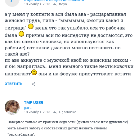
18 ноября 2013
troya
а у меня у коллеги в аси была ава - расцарапанная
женская грудь, типа - "мммммм, смотри какая я
тигрица"
меня это так улыбало, ася то рабочая
была
причем аси по наследству не достаются, это
как бы самого человека, но используются как
рабочие) вот какой диагноз можно поставить по
такой аве?
по аве аккаунта с мужчкой авой но женским ником -
я бы напряглась...меня немного такие нестыковочки
напрягают
они и на форуме присутствуют кстати
ОТВЕТИТЬ
TMP USER
guru
18 ноября 2013
Ugadanka
Наверное только от крайней бедности (финансовой или душевной)
мать может заботу о собственных детях назвать словом
"расхлебывать".