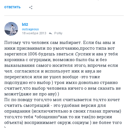
ОТВЕТИТЬ
b52
outrageous
18 ноября 2013
PoNy
Потому что человек сам выбирает. Если бы авы и
ники присваивали по умолчанию,просто типа вот
зарегился 1006 будешь зваться
Суслик
и ава у тебя
корзинка с огурцами, возможно было бы и без
выказывания самого носителя этого, впрочем если
чел. согласился и использует ник и аву,а не
перерегился или не ушел вообще -это тоже
подспудно его выбор ) троя имхо довольно странно
считает,что выбор человека ничего о нем сказать не
может(даже не про аву) )
Пс по поводу того,что мол считывается то,что хочет
считать смотрящий - это удобная версия для
оправдания (исключительно в своих глазах причем)
того,что тебя *обощенно*как то ни так(по версии
объекта) воспринимает окруж.социум ) не более того