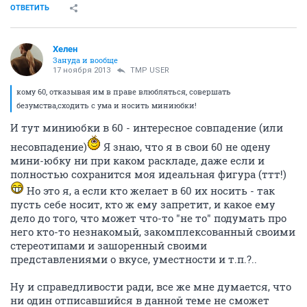
ОТВЕТИТЬ
Хелен
Зануда и вообще
17 ноября 2013
TMP USER
кому 60, отказывая им в праве влюбляться, совершать
безумства,сходить с ума и носить миниюбки!
И тут миниюбки в 60 - интересное совпадение (или
несовпадение)
Я знаю, что я в свои 60 не одену
мини-юбку ни при каком раскладе, даже если и
полностью сохранится моя идеальная фигура (ттт!)
Но это я, а если кто желает в 60 их носить - так
пусть себе носит, кто ж ему запретит, и какое ему
дело до того, что может что-то "не то" подумать про
него кто-то незнакомый, закомплексованный своими
стереотипами и зашоренный своими
представлениями о вкусе, уместности и т.п.?..
Ну и справедливости ради, все же мне думается, что
ни один отписавшийся в данной теме не сможет