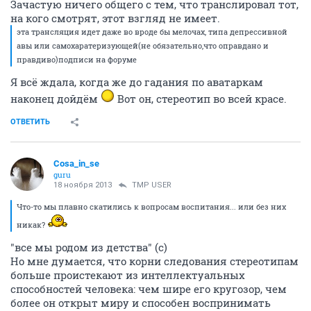
Зачастую ничего общего с тем, что транслировал тот,
на кого смотрят, этот взгляд не имеет.
эта трансляция идет даже во вроде бы мелочах, типа депрессивной
авы или самохаратеризующей(не обязательно,что оправдано и
правдиво)подписи на форуме
Я всё ждала, когда же до гадания по аватаркам
наконец дойдём
Вот он, стереотип во всей красе.
ОТВЕТИТЬ
Cosa_in_se
guru
18 ноября 2013
TMP USER
Что-то мы плавно скатились к вопросам воспитания... или без них
никак?
"все мы родом из детства" (с)
Но мне думается, что корни следования стереотипам
больше проистекают из интеллектуальных
способностей человека: чем шире его кругозор, чем
более он открыт миру и способен воспринимать