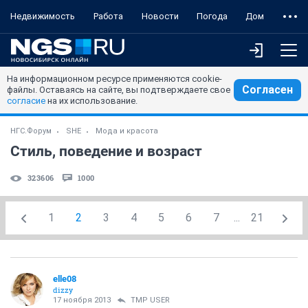
Недвижимость
Работа
Новости
Погода
Дом
На информационном ресурсе применяются cookie-
Согласен
файлы. Оставаясь на сайте, вы подтверждаете свое
согласие
на их использование.
НГС.Форум
SHE
Мода и красота
Стиль, поведение и возраст
323606
1000
1
2
3
4
5
6
7
...
21
elle08
dizzy
17 ноября 2013
TMP USER