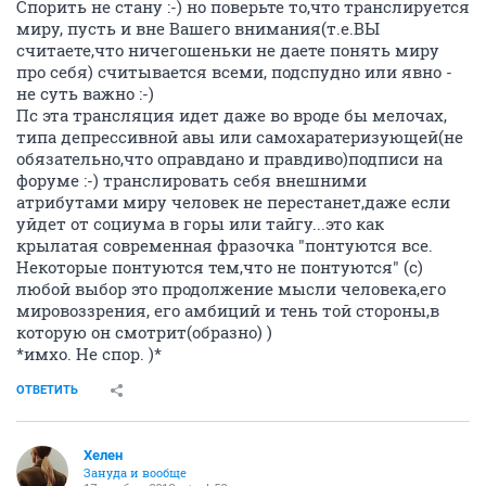
Спорить не стану :-) но поверьте то,что транслируется
миру, пусть и вне Вашего внимания(т.е.ВЫ
считаете,что ничегошеньки не даете понять миру
про себя) считывается всеми, подспудно или явно -
не суть важно :-)
Пс эта трансляция идет даже во вроде бы мелочах,
типа депрессивной авы или самохаратеризующей(не
обязательно,что оправдано и правдиво)подписи на
форуме :-) транслировать себя внешними
атрибутами миру человек не перестанет,даже если
уйдет от социума в горы или тайгу...это как
крылатая современная фразочка "понтуются все.
Некоторые понтуются тем,что не понтуются" (с)
любой выбор это продолжение мысли человека,его
мировоззрения, его амбиций и тень той стороны,в
которую он смотрит(образно) )
*имхо. Не спор. )*
ОТВЕТИТЬ
Хелен
Зануда и вообще