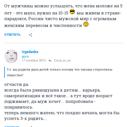
От мужчины можно услышать, что жена моложе на 5
лет - это мало, нужно на 10-15
мы живем в стране-
парадоксе, Россия чисто мужской мир с огромным
женским перевесом в численности
ОТВЕТИТЬ
Ugadanka
guru
17 ноября 2013
Cosa_in_se
Т.е. вы родили двух детей только потому, что таковы стереотипы
общества?
отчасти да.
всегда была равнодушна к детям... карьера,
самореализация и всё такое... а тут вроде возраст
поджимает, да муж хочет... попробовала -
понравилось.
теперь немного жалею, что поздно начала, могла бы
успеть 3-х родить...