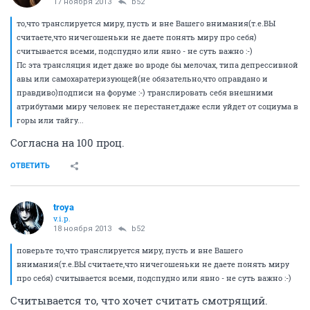
17 ноября 2013
b52
то,что транслируется миру, пусть и вне Вашего внимания(т.е.ВЫ
считаете,что ничегошеньки не даете понять миру про себя)
считывается всеми, подспудно или явно - не суть важно :-)
Пс эта трансляция идет даже во вроде бы мелочах, типа депрессивной
авы или самохаратеризующей(не обязательно,что оправдано и
правдиво)подписи на форуме :-) транслировать себя внешними
атрибутами миру человек не перестанет,даже если уйдет от социума в
горы или тайгу...
Согласна на 100 проц.
ОТВЕТИТЬ
troya
v.i.p.
18 ноября 2013
b52
поверьте то,что транслируется миру, пусть и вне Вашего
внимания(т.е.ВЫ считаете,что ничегошеньки не даете понять миру
про себя) считывается всеми, подспудно или явно - не суть важно :-)
Считывается то, что хочет считать смотрящий.