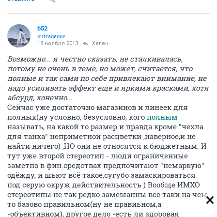
b52
outrageous
18 ноября 2013
Хелен
Возможно... я честно сказать, не сталкивалась,
потому не очень в теме, но может, считается, что
полные и так сами по себе привлекают внимание, не
надо усиливать эффект еще и яркими красками, хотя
абсурд, конечно...
Сейчас уже достаточно магазинов и линеек для
полных(ну условно, безусловно, кого
полным
называть, на какой то размер и правда кроме "чехла
для танка" неприметной расцветки ,наверное,и не
найти ничего) ,НО они не относятся к бюджетным. И
тут уже второй стереотип - люди ограниченные
заметно в фин.средствах предпочитают "немаркую"
одёжду, и шьют всё такое,сугубо замаскироваться
под серую окруж.действительность ) Вообще ИМХО
стереотипы не так редко замешанны всё таки на чем
то базово правильном(ну не правиьном,а
-объективном), другое дело -есть ли здоровая