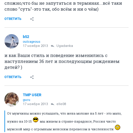
сложно,что бы не запутаться в терминах...всё таки
слово "суть"-это так, обо всём и ни о чём)
ОТВЕТИТЬ
b52
outrageous
17 ноября 2013
Ugadanka
и как Ваши стиль и поведение изменились с
наступлением 36 лет и последующим рождением
детей? )
ОТВЕТИТЬ
TMP USER
guru
17 ноября 2013
elle08
От мужчины можно услышать, что жена моложе на 5 лет - это мало,
нужно на 10-15
мы живем в стране-парадоксе, Россия чисто
мужской мир с огромным женским перевесом в численности