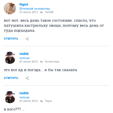
Rigick
Штучный экземпляр
01 июля 2013
Hell08
вот-вот..весь день такое состояние. спасло, что
патушила кастрюльку овоще, поэтому весь день от
туда подъедала.
ОТВЕТИТЬ
Hell08
veteran
01 июля 2013
Gortenziya
это все кд и погода... я бы так сказала
ОТВЕТИТЬ
Hell08
veteran
01 июля 2013
Тара
в кого??? ...