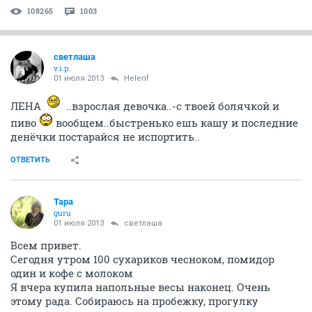
108265
1003
светлаша
v.i.p.
01 июля 2013
Helenf
ЛЕНА
..взрослая девочка..-с твоей болячкой и
пиво
вообщем..быстренько ешь кашу и последние
денёчки постарайся не испортить..
ОТВЕТИТЬ
Тара
guru
01 июля 2013
светлаша
Всем привет.
Сегодня утром 100 сухариков чесноком, помидор
один и кофе с молоком
Я вчера купила напольные весы наконец. Очень
этому рада. Собираюсь на пробежку, прогулку