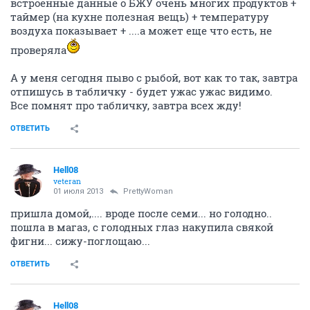
встроенные данные о БЖУ очень многих продуктов +
таймер (на кухне полезная вещь) + температуру
воздуха показывает + ....а может еще что есть, не
проверяла
А у меня сегодня пыво с рыбой, вот как то так, завтра
отпишусь в табличку - будет ужас ужас видимо.
Все помнят про табличку, завтра всех жду!
ОТВЕТИТЬ
Hell08
veteran
01 июля 2013
PrettyWoman
пришла домой,.... вроде после семи... но голодно..
пошла в магаз, с голодных глаз накупила свякой
фигни... сижу-поглощаю...
ОТВЕТИТЬ
Hell08