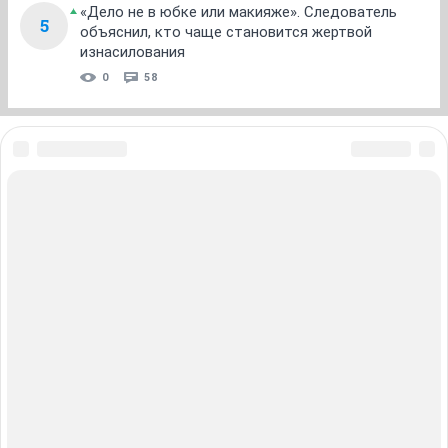
«Дело не в юбке или макияже». Следователь
5
объяснил, кто чаще становится жертвой
изнасилования
0
58
ЗНАКОМСТВА В НОВОСИБИРСКЕ
ПОГОДА В НОВОСИБИРСКЕ
ПРОБКИ В НОВОСИБИРСКЕ
ФОРУМЫ В НОВОСИБИРСКЕ
ТЕЛЕПРОГРАММА В НОВОСИБИРСКЕ
АФИША В НОВОСИБИРСКЕ
ГОРОСКОП
КУРСЫ ВАЛЮТ В НОВОСИБИРСКЕ
ТУРИЗМ В НОВОСИБИРСКЕ
ПРОМОКОДЫ В НОВОСИБИРСКЕ
РЕКЛАМА В НОВОСИБИРСКЕ
Полная версия