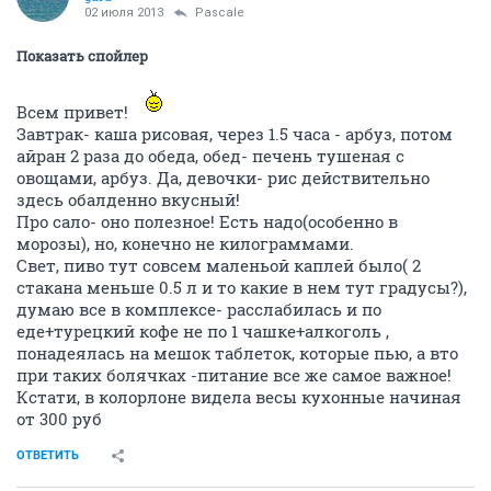
02 июля 2013
Pascale
Показать спойлер
Всем привет!
Завтрак- каша рисовая, через 1.5 часа - арбуз, потом
айран 2 раза до обеда, обед- печень тушеная с
овощами, арбуз. Да, девочки- рис действительно
здесь обалденно вкусный!
Про сало- оно полезное! Есть надо(особенно в
морозы), но, конечно не килограммами.
Свет, пиво тут совсем маленьой каплей было( 2
стакана меньше 0.5 л и то какие в нем тут градусы?),
думаю все в комплексе- расслабилась и по
еде+турецкий кофе не по 1 чашке+алкоголь ,
понадеялась на мешок таблеток, которые пью, а вто
при таких болячках -питание все же самое важное!
Кстати, в колорлоне видела весы кухонные начиная
от 300 руб
ОТВЕТИТЬ