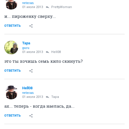
veteran
01 июля 2013
PrettyWoman
и... пироженку сверху...
ОТВЕТИТЬ
Тара
guru
01 июля 2013
Hell08
это ты хочишь семь кило скинуть?
ОТВЕТИТЬ
Hell08
veteran
01 июля 2013
Тара
ах... теперь - когда наелась, да...
ОТВЕТИТЬ