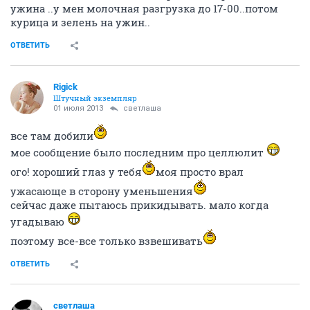
ужина ..у мен молочная разгрузка до 17-00..потом
курица и зелень на ужин..
ОТВЕТИТЬ
Rigick
Штучный экземпляр
01 июля 2013
светлаша
все там добили
мое сообщение было последним про целлюлит
ого! хороший глаз у тебя
моя просто врал
ужасающе в сторону уменьшения
сейчас даже пытаюсь прикидывать. мало когда
угадываю
поэтому все-все только взвешивать
ОТВЕТИТЬ
светлаша