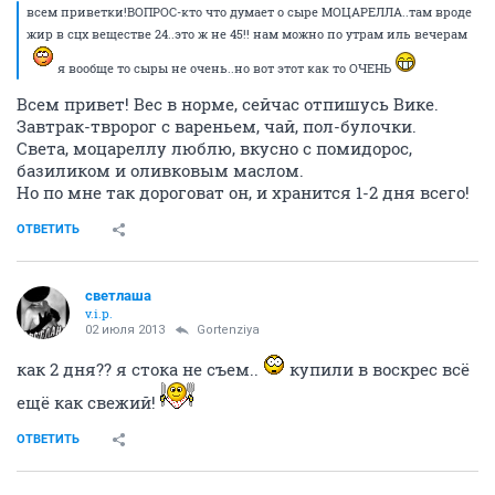
всем приветки!ВОПРОС-кто что думает о сыре МОЦАРЕЛЛА..там вроде
жир в сцх веществе 24..это ж не 45!! нам можно по утрам иль вечерам
я вообще то сыры не очень..но вот этот как то ОЧЕНЬ
Всем привет! Вес в норме, сейчас отпишусь Вике.
Завтрак-твророг с вареньем, чай, пол-булочки.
Света, моцареллу люблю, вкусно с помидорос,
базиликом и оливковым маслом.
Но по мне так дороговат он, и хранится 1-2 дня всего!
ОТВЕТИТЬ
светлаша
v.i.p.
02 июля 2013
Gortenziya
как 2 дня?? я стока не съем..
купили в воскрес всё
ещё как свежий!
ОТВЕТИТЬ