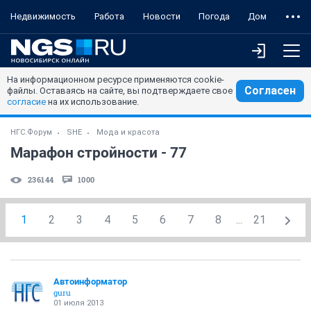
Недвижимость
Работа
Новости
Погода
Дом
На информационном ресурсе применяются cookie-
Согласен
файлы. Оставаясь на сайте, вы подтверждаете свое
согласие
на их использование.
НГС.Форум
SHE
Мода и красота
Марафон стройности - 77
236144
1000
1
2
3
4
5
6
7
8
...
21
Автоинформатор
guru
01 июля 2013