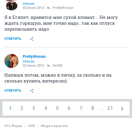
veteran
02 июля 2013
PrettyWoman
Я в Египет, нравится мне сухой климат... Не могу
ждать горящую, мне точно надо , так как отпуск
переписывать надо
ОТВЕТИТЬ
PrettyWoman
veteran
02 июля 2013
Hell08
Напиши потом, можно в личку, за сколько и на
сколько купила, интересно)
ОТВЕТИТЬ
1
2
3
4
5
6
7
8
...
21
НГС.Форум
SHE
Мода и красота