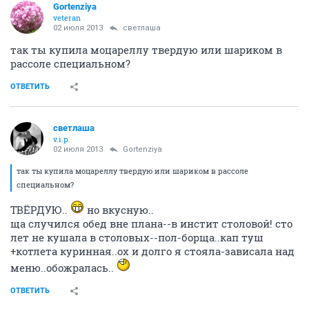
Gortenziya
veteran
02 июля 2013
светлаша
так ты купила моцареллу твердую или шариком в
рассоле специальном?
ОТВЕТИТЬ
светлаша
v.i.p.
02 июля 2013
Gortenziya
так ты купила моцареллу твердую или шариком в рассоле
специальном?
ТВЁРДУЮ..
но вкусную..
ща случился обед вне плана--в инстит столовой! сто
лет не кушала в столовых--пол-борща..кап туш
+котлета куринная..ох и долго я стояла-зависала над
меню..обожралась..
ОТВЕТИТЬ