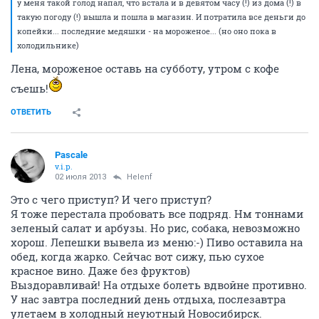
у меня такой голод напал, что встала и в девятом часу (!) из дома (!) в
такую погоду (!) вышла и пошла в магазин. И потратила все деньги до
копейки... последние медяшки - на мороженое... (но оно пока в
холодильнике)
Лена, мороженое оставь на субботу, утром с кофе
съешь!
ОТВЕТИТЬ
Pascale
v.i.p.
02 июля 2013
Helenf
Это с чего приступ? И чего приступ?
Я тоже перестала пробовать все подряд. Нм тоннами
зеленый салат и арбузы. Но рис, собака, невозможно
хорош. Лепешки вывела из меню:-) Пиво оставила на
обед, когда жарко. Сейчас вот сижу, пью сухое
красное вино. Даже без фруктов)
Выздоравливай! На отдыхе болеть вдвойне противно.
У нас завтра последний день отдыха, послезавтра
улетаем в холодный неуютный Новосибирск.