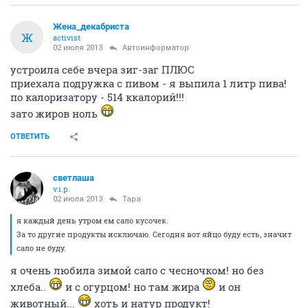
Жена_декабриста
Ж
activist
02 июля 2013
Автоинформатор
устроила себе вчера зиг-заг ПЛЮС
приехала подружка с пивом - я выпила 1 литр пива!
по калоризатору - 514 ккалорий!!!
зато жиров ноль
ОТВЕТИТЬ
светлаша
v.i.p.
02 июля 2013
Тара
я каждый день утром ем сало кусочек.
За то другие продукты исключаю. Сегодня вот яйцо буду есть, значит
сало не буду.
я очень любила зимой сало с чесночком! но без
хлеба..
и с огурцом! но там жира
и он
животный...
хоть и натур продукт!