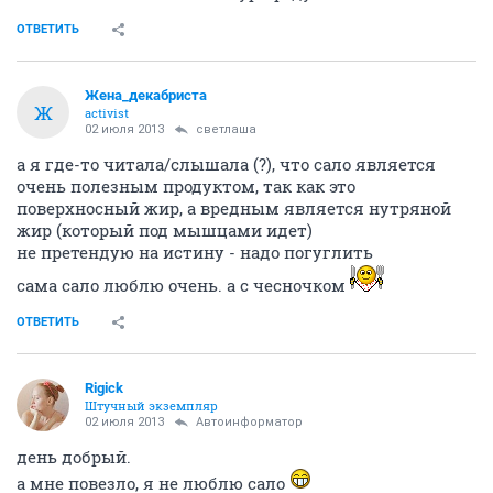
ОТВЕТИТЬ
Жена_декабриста
Ж
activist
02 июля 2013
светлаша
а я где-то читала/слышала (?), что сало является
очень полезным продуктом, так как это
поверхносный жир, а вредным является нутряной
жир (который под мышцами идет)
не претендую на истину - надо погуглить
сама сало люблю очень. а с чесночком
ОТВЕТИТЬ
Rigick
Штучный экземпляр
02 июля 2013
Автоинформатор
день добрый.
а мне повезло, я не люблю сало