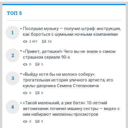
ТОП 5
Послушал музыку — получил штраф: инструкция,
1
как бороться с шумными ночными компаниями
2 691
36
«Привет, детишки!» Чего вы не знали о самом
2
страшном сериале 90-х
0
3
«Выйду хотя бы на молоко соберу»:
3
трогательная история уличного артиста, его
куклы-дворника Семена Степановича
0
6
«Такой маленький, а уже батя»: 10-летний
4
автомеханик починил машину сестры — видео с
ним набирают миллионы просмотров
0
9