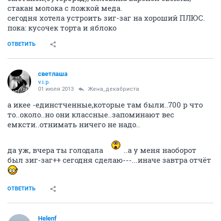
стакан молока с ложкой меда.
сегодня хотела устроить зиг-заг на хороший ПЛЮС.
пока: кусочек торта и яблоко
ОТВЕТИТЬ
светлаша
v.i.p.
01 июля 2013
Жена_декабриста
а икее -единстченные,которые там были..700 р что
то..около..но они классные..запоминают вес
емксти..отнимать ничего не надо..
да уж, вчера ты голодала
..а у меня наоборот
был зиг-заг++ сегодня сделаю---...иначе завтра отчёт
ОТВЕТИТЬ
Helenf