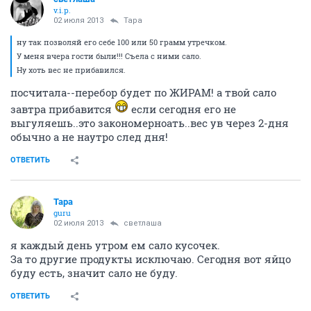
v.i.p.
02 июля 2013
Тара
ну так позволяй его себе 100 или 50 грамм утречком.
У меня вчера гости были!!! Съела с ними сало.
Ну хоть вес не прибавился.
посчитала--перебор будет по ЖИРАМ! а твой сало
завтра прибавится
если сегодня его не
выгуляешь..это закономерноать..вес ув через 2-дня
обычно а не наутро след дня!
ОТВЕТИТЬ
Тара
guru
02 июля 2013
светлаша
я каждый день утром ем сало кусочек.
За то другие продукты исключаю. Сегодня вот яйцо
буду есть, значит сало не буду.
ОТВЕТИТЬ