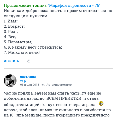
Продолжение топика
"Марафон стройности - 76"
Новичкам добро пожаловать и просим отписаться по
следующим пунктам:
1. Имя;
2. Возраст;
3. Рост;
4. Вес;
5. Параметры;
6. К какому весу стремитесь;
7. Методы и цели!
ОТВЕТИТЬ
светлаша
v.i.p.
01 июля 2013
Автоинформатор
Чёт не поняла..зачем нам опять чать..ту ещё не
добили..на да ладно..ВСЕМ ПРВИЕТКИ! я стала
обладательницей э\л кух весов..вчера играла..
короче, мой глаз- алмаз не сильно то и ошибается гр
на 10 , иль меньше..после вчерашнего праздничного