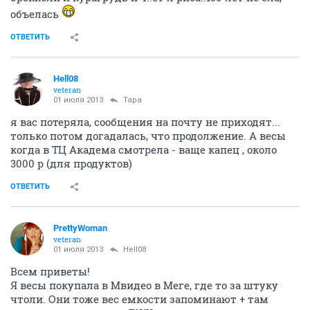
объелась
ОТВЕТИТЬ
Hell08
veteran
01 июля 2013
Тара
я вас потеряла, сообщения на почту не приходят...
только потом догадалась, что продолжение. А весы
когда в ТЦ Академа смотрела - ваще капец , около
3000 р (для продуктов)
ОТВЕТИТЬ
PrettyWoman
veteran
01 июля 2013
Hell08
Всем приветы!
Я весы покупала в Мвидео в Меге, где то за штуку
чтоли. Они тоже вес емкости запоминают + там