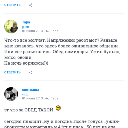
ОТВЕТИТЬ
Тара
guru
01 июля 2013
Тара
Что-то все молчат. Напряженно работают? Раньше
мне казалось, что здесь более оживленное общение.
Или все разъехались. Обед помидоры. Ужин бульон,
мясо, овощи.
На ночь абрикосы)))
ОТВЕТИТЬ
светлаша
v.i.p.
01 июля 2013
Тара
эт что за ОБЕД ТАКОЙ
сегодня плющит..ну и погодка..после тонуса ..ужин-
брокколи и курагрудь и 4!!ст л риса..150 лет не ела,