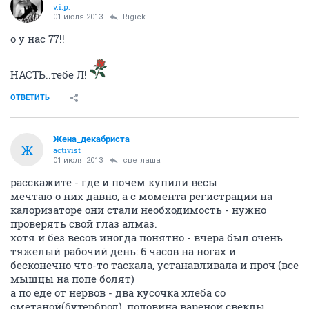
v.i.p.
01 июля 2013
Rigick
о у нас 77!!
НАСТЬ..тебе Л!
ОТВЕТИТЬ
Жена_декабриста
Ж
activist
01 июля 2013
светлаша
расскажите - где и почем купили весы
мечтаю о них давно, а с момента регистрации на
калоризаторе они стали необходимость - нужно
проверять свой глаз алмаз.
хотя и без весов иногда понятно - вчера был очень
тяжелый рабочий день: 6 часов на ногах и
бесконечно что-то таскала, устанавливала и проч (все
мышцы на попе болят)
а по еде от нервов - два кусочка хлеба со
сметаной(бутерброд), половина вареной свеклы,