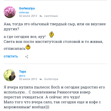
Gortenziya
veteran
02 июля 2013
светлаша
Ааа, тогда это обычный твердый сыр, или он вкуснее
других?
а где сегодня все, ауу!
Света вон после институтской столовой и то живая,
отписалась
ОТВЕТИТЬ
Тара
guru
02 июля 2013
Gortenziya
Я вчера купила пылесос Boch и сегодня радостно его
использую... С появлением Ринюсечки ковер
перестал очищаться. А сейчас это чудо!
Мало того что вчера сало, так сегодня еще и кофе с
мороженным! вообще)))