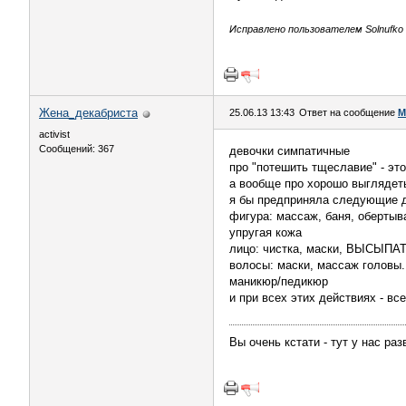
Исправлено пользователем Solnufko (
Жена_декабриста
25.06.13 13:43
Ответ на сообщение
М
activist
Сообщений: 367
девочки симпатичные
про "потешить тщеславие" - это
а вообще про хорошо выглядет
я бы предприняла следующие д
фигура: массаж, баня, обертыв
упругая кожа
лицо: чистка, маски, ВЫСЫПАТ
волосы: маски, массаж головы.
маникюр/педикюр
и при всех этих действиях - в
Вы очень кстати - тут у нас разв