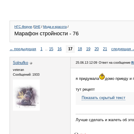
НГС.Форум
/
SHE
/
Мода и красота
/
Марафон стройности - 76
1
..
15
16
17
18
19
20
21
←
предыдущая
следующая
Solnufko
25.06.13 12:09
Ответ на сообщение
R
veteran
Сообщений: 1933
я придумала
домо приеду и
тут рецепт
Показать скрытый текст
Лучше сделать и жалеть об это