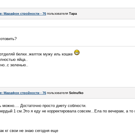
e: Марафон стройности - 76
пользователя
Тара
готовить?
 отделяй белки..желток мужу иль кошке
олностью яйца..
но..с зеленью..
e: Марафон стройности - 76
пользователя
Solnufko
 можно.... Достаточно просто диету соблюсти.
вердый 1 см.Это я еду не корректировала совсем...Ела по вечерам, а то
ак кг свои не знаю сегодня еще