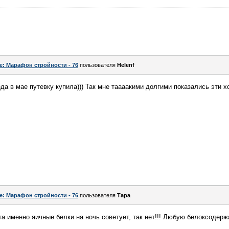
e: Марафон стройности - 76
пользователя
Helenf
зда в мае путевку купила))) Так мне таааакими долгими показались эти
e: Марафон стройности - 76
пользователя
Тара
та именно яичные белки на ночь советует, так нет!!! Любую белоксодер