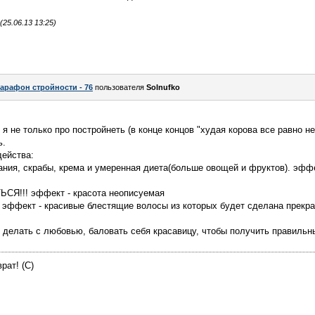
25.06.13 13:25)
арафон стройности - 76
пользователя
Solnufko
 я не только про постройнеть (в конце концов "худая корова все равно не
ь.
ейства:
ания, скрабы, крема и умеренная диета(больше овощей и фруктов). эффе
ЬСЯ!!! эффект - красота неописуемая
 эффект - красивые блестящие волосы из которых будет сделана прекра
се делать с любовью, баловать себя красавицу, чтобы получить правильн
рат! (С)