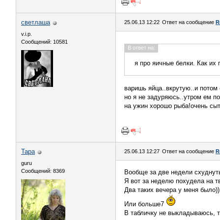
светлаша
25.06.13 12:22
Ответ на сообщение
R
v.i.p.
Сообщений: 10581
В ответ на:
я про яичные белки. Как их 
варишь яйца..вкрутую..и потом
но я не задуряюсь..утром ем п
на ужин хорошо рыба!очень сыт
Тара
25.06.13 12:27
Ответ на сообщение
R
guru
Сообщений: 8369
Вообще за две недели схуднуть
Я вот за неделю похудела на т
Два таких вечера у меня было))
Или больше7
В табличку не выкладываюсь, т