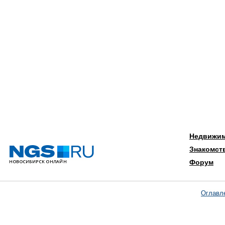
Недвижи
Знакомст
Форум
Оглавл