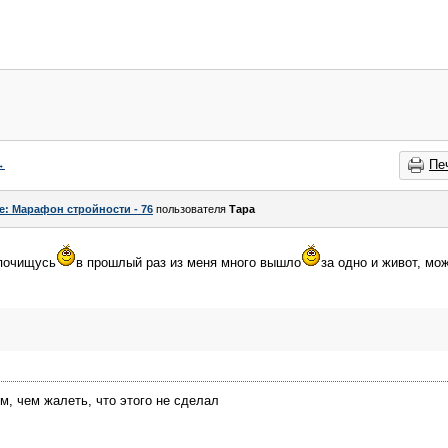
→
Пе
e: Марафон стройности - 76
пользователя
Тара
 почищусь
в прошлый раз из меня много вышло
за одно и живот, мо
м, чем жалеть, что этого не сделал