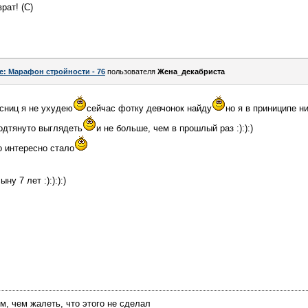
рат! (С)
e: Марафон стройности - 76
пользователя
Жена_декабриста
сниц я не ухудею
сейчас фотку девчонок найду
но я в приниципе н
подтянуто выглядеть
и не больше, чем в прошлый раз :):):)
 интересно стало
ну 7 лет :):):):)
м, чем жалеть, что этого не сделал