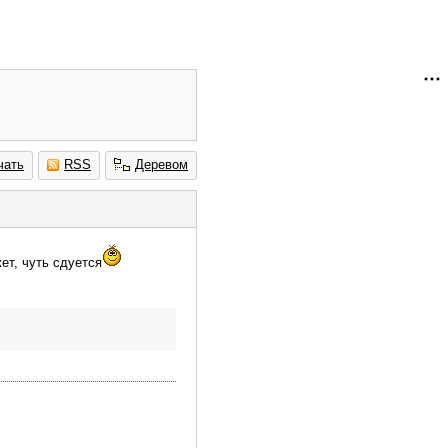
чать
RSS
Деревом
жет, чуть сдуется