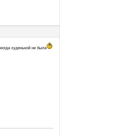
икогда худенькой не была