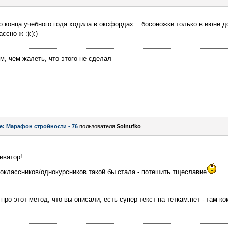
о конца учебного года ходила в оксфордах... босоножки только в июне дос
ссно ж :):):)
м, чем жалеть, что этого не сделал
e: Марафон стройности - 76
пользователя
Solnufko
иватор!
оклассников/однокурсников такой бы стала - потешить тщеславие
 про этот метод, что вы описали, есть супер текст на теткам.нет - там 