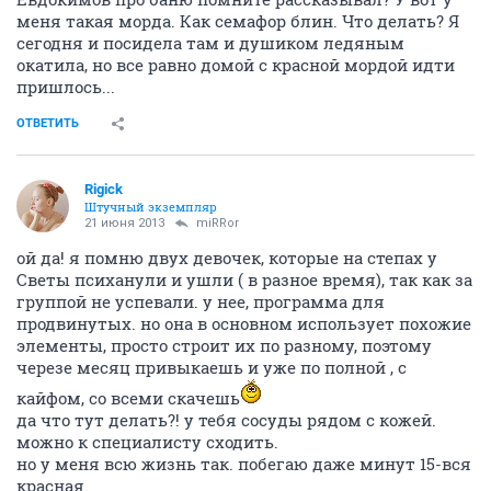
меня такая морда. Как семафор блин. Что делать? Я
сегодня и посидела там и душиком ледяным
окатила, но все равно домой с красной мордой идти
пришлось...
ОТВЕТИТЬ
Rigick
Штучный экземпляр
21 июня 2013
miRRor
ой да! я помню двух девочек, которые на степах у
Светы психанули и ушли ( в разное время), так как за
группой не успевали. у нее, программа для
продвинутых. но она в основном использует похожие
элементы, просто строит их по разному, поэтому
черезе месяц привыкаешь и уже по полной , с
кайфом, со всеми скачешь
да что тут делать?! у тебя сосуды рядом с кожей.
можно к специалисту сходить.
но у меня всю жизнь так. побегаю даже минут 15-вся
красная.