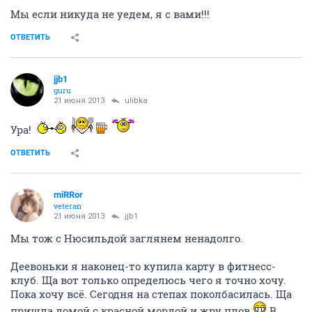
Мы если никуда не уедем, я с вами!!!
ОТВЕТИТЬ
jjb1
guru
21 июня 2013
ulibka
Ура!
ОТВЕТИТЬ
miRRor
veteran
21 июня 2013
jjb1
Мы тож с Нюсильдой заглянем ненадолго.
Деевоньки я наконец-то купила карту в фитнесс-
клуб. Ща вот только определюсь чего я точно хочу.
Пока хочу всё. Сегодня на степах поколбасилась. Ща
пришла домой с красной мордой и жру плов
В