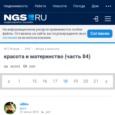
Недвижимость
Работа
Новости
Погода
Дом
На информационном ресурсе применяются cookie-
Согласен
файлы. Оставаясь на сайте, вы подтверждаете свое
согласие
на их использование.
НГС.Форум
SHE
Мода и красота
красота и материнство (часть 84)
283353
1000
1
...
15
16
17
18
19
20
21
ulibka
guru
21 июня 2013
jjb1