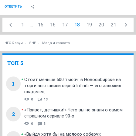
ОТВЕТИТЬ
1
...
15
16
17
18
19
20
21
НГС.Форум
SHE
Мода и красота
ТОП 5
Стоит меньше 500 тысяч: в Новосибирске на
1
торги выставили серый Infiniti — его заложил
владелец
0
13
«Привет, детишки!» Чего вы не знали о самом
2
страшном сериале 90-х
0
3
«Выйду хотя бы на молоко соберу»: