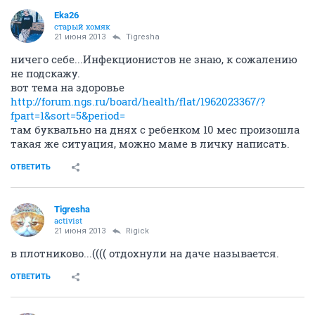
Eka26
старый хомяк
21 июня 2013
Tigresha
ничего себе...Инфекционистов не знаю, к сожалению
не подскажу.
вот тема на здоровье
http://forum.ngs.ru/board/health/flat/1962023367/?
fpart=1&sort=5&period=
там буквально на днях с ребенком 10 мес произошла
такая же ситуация, можно маме в личку написать.
ОТВЕТИТЬ
Tigresha
activist
21 июня 2013
Rigick
в плотниково...(((( отдохнули на даче называется.
ОТВЕТИТЬ