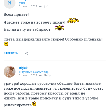
N
guru
21 июня 2013
jjb1
Всем привет!
Я может тоже на встречу приду!
Нас на дачу не забирают...
Света, выздоравливайте скорее! Особенно Юленька!!!
ОТВЕТИТЬ
Rigick
Штучный экземпляр
21 июня 2013
Nafty
ура-ура! хорошая тусовочка обещает быть..давайте
тоже все подтягивайтесь! я, скорей всего, буду сразу
после работы. поэтому красоты от меня не
ждите..вся в траве прискачу и буду тихо в уголке
релаксировать