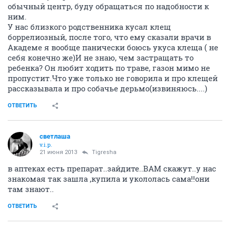
обычный центр, буду обращаться по надобности к
ним.
У нас близкого родственника кусал клещ
боррелиозный, после того, что ему сказали врачи в
Академе я вообще панически боюсь укуса клеща ( не
себя конечно же)И не знаю, чем застращать то
ребенка? Он любит ходить по траве, газон мимо не
пропустит.Что уже только не говорила и про клещей
рассказывала и про собачье дерьмо(извиняюсь....)
ОТВЕТИТЬ
светлаша
v.i.p.
21 июня 2013
Tigresha
в аптеках есть препарат..зайдите..ВАМ скажут..у нас
знакомая так зашла ,купила и укололась сама!!они
там знают..
ОТВЕТИТЬ