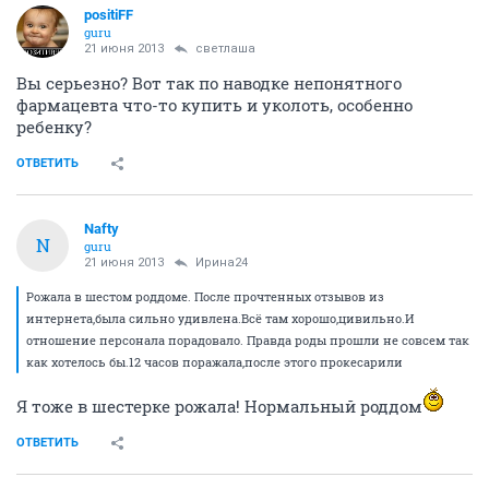
positiFF
guru
21 июня 2013
светлаша
Вы серьезно? Вот так по наводке непонятного
фармацевта что-то купить и уколоть, особенно
ребенку?
ОТВЕТИТЬ
Nafty
N
guru
21 июня 2013
Ирина24
Рожала в шестом роддоме. После прочтенных отзывов из
интернета,была сильно удивлена.Всё там хорошо,цивильно.И
отношение персонала порадовало. Правда роды прошли не совсем так
как хотелось бы.12 часов поражала,после этого прокесарили
Я тоже в шестерке рожала! Нормальный роддом
ОТВЕТИТЬ