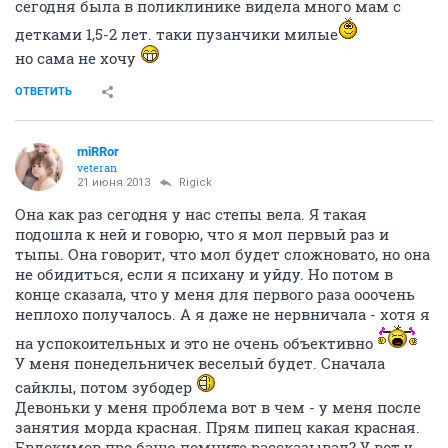
сегодня была в поликлинике видела много мам с
детками 1,5-2 лет. таки пузанчики милые
но сама не хочу
ОТВЕТИТЬ
miRRor
veteran
21 июня 2013
Rigick
Она как раз сегодня у нас степы вела. Я такая
подошла к ней и говорю, что я мол первый раз и
тыпы. Она говорит, что мол будет сложновато, но она
не обидиться, если я психану и уйду. Но потом в
конце сказала, что у меня для первого раза ооочень
неплохо получалось. А я даже не нервничала - хотя я
на успокоительных и это не очень объективно
У меня понедельничек веселый будет. Сначала
сайклы, потом зубодер
Девоньки у меня проблема вот в чем - у меня после
занятия морда красная. Прям пипец какая красная.
Евдокимов про баню помните рассказывал? У вот у