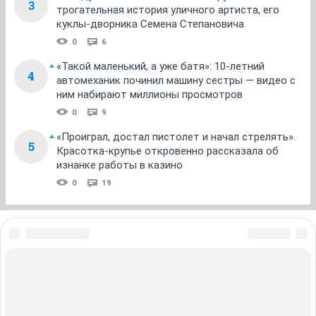
3
трогательная история уличного артиста, его
куклы-дворника Семена Степановича
0
6
«Такой маленький, а уже батя»: 10-летний
4
автомеханик починил машину сестры — видео с
ним набирают миллионы просмотров
0
9
«Проиграл, достал пистолет и начал стрелять».
5
Красотка-крупье откровенно рассказала об
изнанке работы в казино
0
19
ЗНАКОМСТВА В НОВОСИБИРСКЕ
ПОГОДА В НОВОСИБИРСКЕ
ПРОБКИ В НОВОСИБИРСКЕ
ФОРУМЫ В НОВОСИБИРСКЕ
ТЕЛЕПРОГРАММА В НОВОСИБИРСКЕ