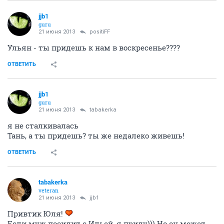
jjb1
guru
21 июня 2013
positiFF
Ульян - ты придешь к нам в воскресенье????
ОТВЕТИТЬ
jjb1
guru
21 июня 2013
tabakerka
я не сталкивалась
Тань, а ты придешь? ты же недалеко живешь!
ОТВЕТИТЬ
tabakerka
veteran
21 июня 2013
jjb1
Привтик Юля!
Если муж посидит с Ильей, я приду))) Но он может