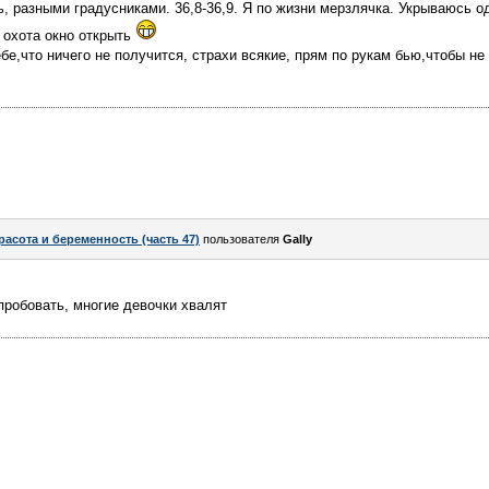
 разными градусниками. 36,8-36,9. Я по жизни мерзлячка. Укрываюсь од
, охота окно открыть
е,что ничего не получится, страхи всякие, прям по рукам бью,чтобы не
расота и беременность (часть 47)
пользователя
Gally
пробовать, многие девочки хвалят