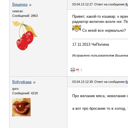
Вишенка
03.04.13 12:27
Ответ на сообщение
К
veteran
Сообщений: 2863
Привет, какой-то кошмар. к вра
радиатор включен возле ног. П
Со мной все нормально?
17.11.2013 ЧиПолина
Исправлено пользователем Вишенка (
Boltywkaaa
03.04.13 12:39
Ответ на сообщение
К
guru
Сообщений: 4218
Про желание мяса, нежелание о
а вот про бросание то в холод,