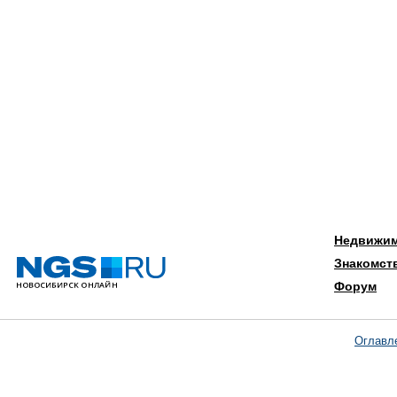
Недвижи
Знакомст
Форум
Оглавл