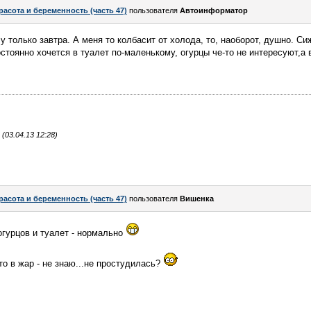
расота и беременность (часть 47)
пользователя
Автоинформатор
чу только завтра. А меня то колбасит от холода, то, наоборот, душно. Си
остоянно хочется в туалет по-маленькому, огурцы че-то не интересуют,а
03.04.13 12:28)
расота и беременность (часть 47)
пользователя
Вишенка
гурцов и туалет - нормально
 то в жар - не знаю...не простудилась?