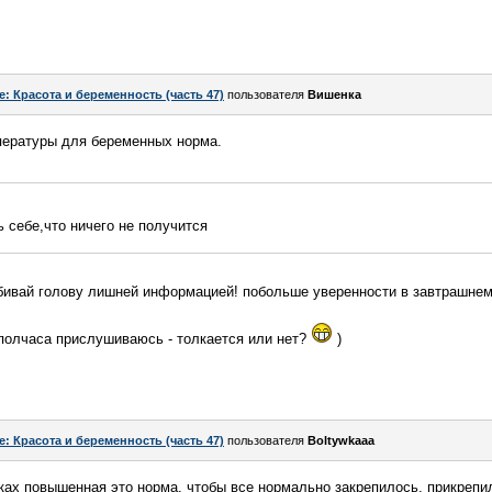
e: Красота и беременность (часть 47)
пользователя
Вишенка
пературы для беременных норма.
 себе,что ничего не получится
бивай голову лишней информацией! побольше уверенности в завтрашнем
е полчаса прислушиваюсь - толкается или нет?
)
e: Красота и беременность (часть 47)
пользователя
Boltywkaaa
ках повышенная это норма, чтобы все нормально закрепилось, прикрепи