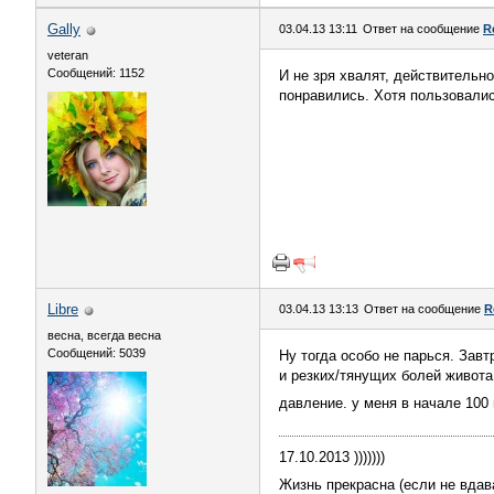
Gally
03.04.13 13:11
Ответ на сообщение
R
veteran
Сообщений: 1152
И не зря хвалят, действительно
понравились. Хотя пользовалис
Libre
03.04.13 13:13
Ответ на сообщение
R
весна, всегда весна
Сообщений: 5039
Ну тогда особо не парься. Зав
и резких/тянущих болей живота
давление. у меня в начале 100 
17.10.2013 )))))))
Жизнь прекрасна (если не вдав