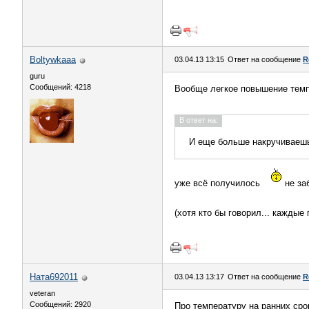
Boltywkaaa
03.04.13 13:15
Ответ на сообщение
R
guru
Сообщений: 4218
Вообще легкое повышение тем
В ответ на:
И еще больше накручиваешь
уже всё получилось
не за
(хотя кто бы говорил... кажды
Ната692011
03.04.13 13:17
Ответ на сообщение
R
veteran
Сообщений: 2920
Про температуру на ранних сро