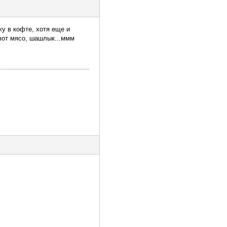
жу в кофте, хотя еще и
 вот мясо, шашлык...ммм