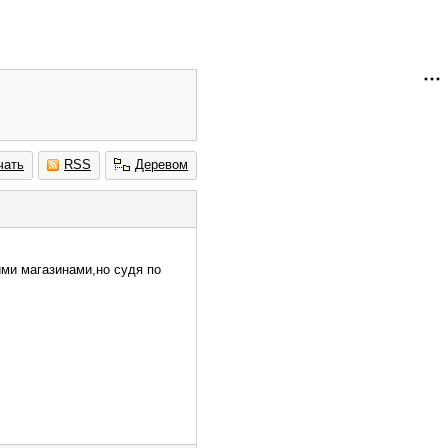
чать
RSS
Деревом
ими магазинами,но судя по