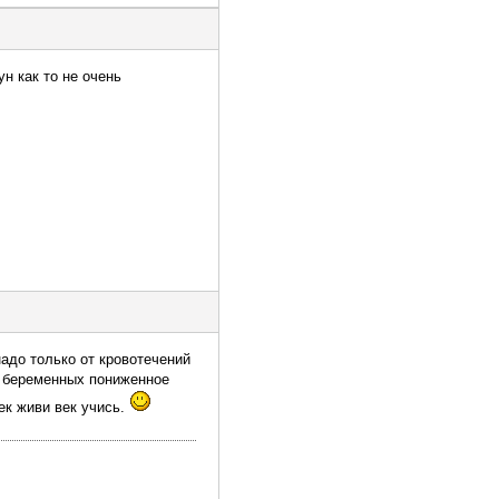
н как то не очень
надо только от кровотечений
у беременных пониженное
Век живи век учись.