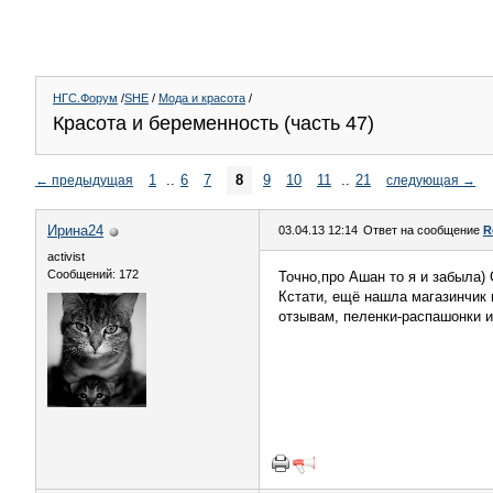
НГС.Форум
/
SHE
/
Мода и красота
/
Красота и беременность (часть 47)
1
..
6
7
8
9
10
11
..
21
←
предыдущая
следующая
→
Ирина24
03.04.13 12:14
Ответ на сообщение
R
activist
Сообщений: 172
Точно,про Ашан то я и забыла) 
Кстати, ещё нашла магазинчик 
отзывам, пеленки-распашонки 