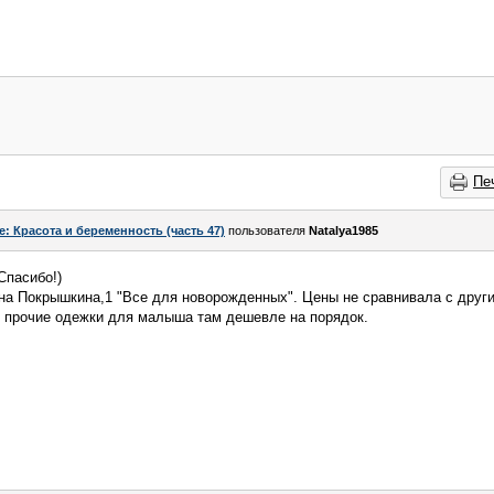
Пе
e: Красота и беременность (часть 47)
пользователя
Natalya1985
Спасибо!)
на Покрышкина,1 "Все для новорожденных". Цены не сравнивала с друг
и прочие одежки для малыша там дешевле на порядок.