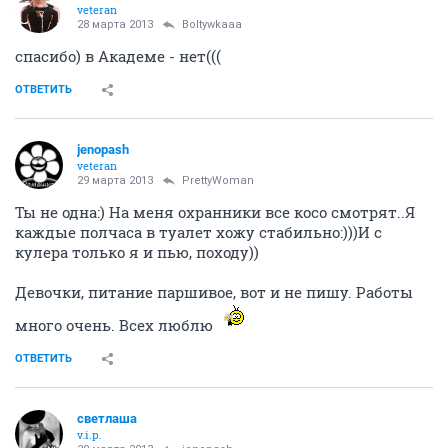
veteran
28 марта 2013
Boltywkaaa
спасибо) в Академе - нет(((
ОТВЕТИТЬ
jenopash
veteran
29 марта 2013
PrettyWoman
Ты не одна:) На меня охранники все косо смотрят..Я
каждые полчаса в туалет хожу стабильно:)))И с
кулера только я и пью, походу))
Девочки, питание паршивое, вот и не пишу. Работы
много очень. Всех люблю
ОТВЕТИТЬ
светлаша
v.i.p.