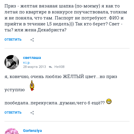
Приз - желтая вязаная шапка (по-моему) я как то
летая по квартире в конкурсе поучаствовала, толком
и не поняла, что там. Паспорт не потребуют. ФИО и
прийти в течение 1,5 недель))) Так кто берет? Свет -
ты? или жена Декабриста?
ОТВЕТИТЬ
светлаша
v.i.p.
28 марта 2013
Hell08
я, конечно, очень люблю ЖЁЛТЫЙ цвет...но приз
уступлю
пообедала..перекусила..думаю,чего б ещё??
ОТВЕТИТЬ
Gortenziya