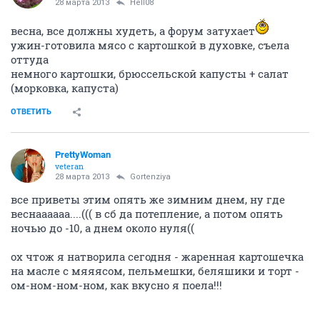
28 марта 2013
Hell08
весна, все должны худеть, а форум затухает
ужин-готовила мясо с картошкой в духовке, съела
оттуда
немного картошки, брюссельской капусты + салат
(морковка, капуста)
ОТВЕТИТЬ
PrettyWoman
veteran
28 марта 2013
Gortenziya
все приветы этим опять же зимним днем, ну где
веснаааааа....((( в сб да потепление, а потом опять
ночью до -10, а днем около нуля((
ох чтож я натворила сегодня - жаренная картошечка
на масле с мяяясом, пельмешки, беляшики и торт -
ом-ном-ном-ном, как вкусно я поела!!!