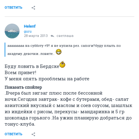
ОТВЕТИТЬ
Helenf
guru
28 марта 2013
светлаша
ааааааааа на субботу +9!! я не купила рез. сапоги!!буду плыть по
академу..девочки..ловите..
Буду ловить в Бердске
Всем привет!
У меня опять прооблемы на работе
Показать спойлер
.Вчера был зигзаг плюс после бессонной
ночи.Сегодня завтрак- кофе с бутерами, обед- салат
азиатский вкусный с маслом и соев соусом, шашлык
из индейки с рисом, перекусы- мандаринка и 5 гр
шоколада горького .На ужин планирую добраться до
тонус-клуба.
ОТВЕТИТЬ