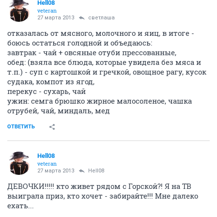
Hell08
veteran
27 марта 2013
светлаша
отказалась от мясного, молочного и яиц, в итоге -
боюсь остаться голодной и объедаюсь:
завтрак - чай + овсяные отуби прессованные,
обед: (взяла все блюда, которые увидела без мяса и
т.п.) - суп с картошкой и гречкой, овощное рагу, кусок
судака, компот из ягод,
перекус - сухарь, чай
ужин: семга брюшко жирное малосоленое, чашка
отрубей, чай, миндаль, мед
ОТВЕТИТЬ
Hell08
veteran
27 марта 2013
Hell08
ДЕВОЧКИ!!!!! кто живет рядом с Горской?! Я на ТВ
выиграла приз, кто хочет - забирайте!!! Мне далеко
ехать...