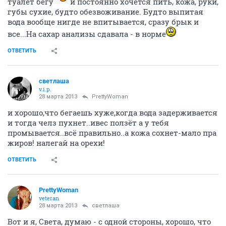
туалет бегу
и постоянно хочется пить, кожа, руки,
губы сухие, будто обезвоживание. Будто выпитая
вода вообще нигде не впитывается, сразу брык и
все...На сахар анализы сдавала - в норме
ОТВЕТИТЬ
светлаша
v.i.p.
28 марта 2013
PrettyWoman
и хорошо,что бегаешь хуже,когда вода задерживается
и тогда челз пухнет..ивес ползёт а у тебя
промывается..всё правильно..а кожа сохнет-мало пра
жиров! налегай на орехи!
ОТВЕТИТЬ
PrettyWoman
veteran
28 марта 2013
светлаша
Вот и я, Света, думаю - с одной стороны, хорошо, что