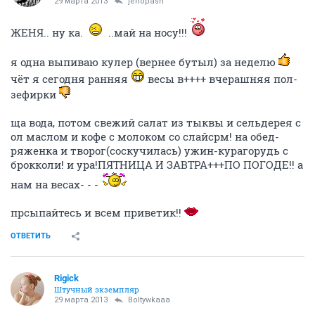
29 марта 2013
jenopash
ЖЕНЯ.. ну ка.
..май на носу!!!
я одна выпиваю кулер (вернее бутыл) за неделю
чёт я сегодня ранняя
весы в++++ вчерашняя пол-
зефирки
ща вода, потом свежий салат из тыквы и сельдерея с
ол маслом и кофе с молоком со слайсрм! на обед-
ряженка и творог(соскучилась) ужин-курагорудь с
брокколи! и ура!ПЯТНИЦА И ЗАВТРА+++ПО ПОГОДЕ!! а
нам на весах- - -
прсыпайтесь и всем приветик!!
ОТВЕТИТЬ
Rigick
Штучный экземпляр
29 марта 2013
Boltywkaaa