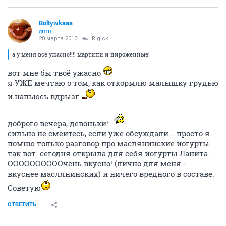
Boltywkaaa
guru
28 марта 2013
Rigick
а у меня все ужасно!!!! мартини и пироженные!
вот мне бы твоё ужасно
я УЖЕ мечтаю о том, как откормлю малышку грудью
и напьюсь вдрызг
доброго вечера, девоньки!
сильно не смейтесь, если уже обсуждали... просто я
помню только разговор про маслянинские йогурты.
так вот. сегодня открыла для себя йогурты Ланита.
ООООООООООчень вкусно! (лично для меня -
вкуснее маслянинских) и ничего вредного в составе.
Советую
ОТВЕТИТЬ