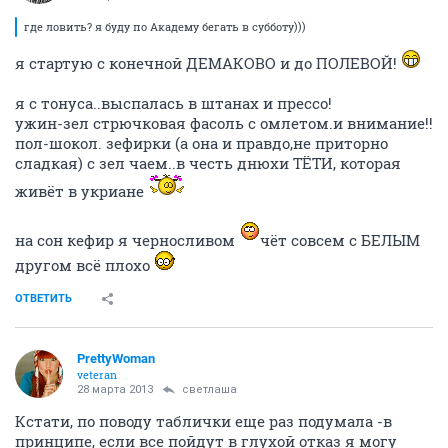
где ловить? я буду по Академу бегать в субботу)))
я стартую с конечной ДЕМАКОВО и до ПОЛЕВОЙ!
я с тонуса..выспалась в штанах и прессо!
ужин-зел стрючковая фасоль с омлетом.и внимание!!
пол-шокол. зефирки (а она и правдо,не приторно
сладкая) с зел чаем..в честь днюхи ТЁТИ, которая
живёт в укриане
на сон кефир я черносливом
чёт совсем с БЕЛЫМ
другом всё плохо
ОТВЕТИТЬ
PrettyWoman
veteran
28 марта 2013
светлаша
Кстати, по поводу таблички еще раз подумала -в
принципе, если все пойдут в глухой отказ я могу