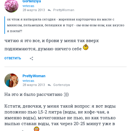
Gortenziya
veteran
28 марта 2013
PrettyWoman
ох чтож я натворила сегодня - жаренная картошечка на масле с
мяяясом, пельмешки, беляшики и торт - ом-ном-ном-ном, как вкусно
я поела!!!
читаю я это все, и брови у меня так вверх
поднимаются, думаю-ничего себе
ОТВЕТИТЬ
PrettyWoman
veteran
28 марта 2013
Gortenziya
На это и было рассчитано :)))
Кстати, девочки, у меня такой вопрос: я вот воды
положено пью 1,5-2 литра (воды, не кофе-чая, а
именно воды), мочегонные не пью, но как только
выпью стакан воды, так через 20-25 минут уже в