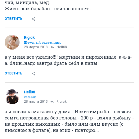
чай, миндаль, мед.
Живот как барабан - сейчас лопнет...
ОТВЕТИТЬ
Rigick
Штучный экземпляр
28 марта 2013
Hell08
а у меня все ужасно!!!! мартини и пироженные! а-а-а-
а. блин..надо завтра брать себя в лапы!
ОТВЕТИТЬ
Hell08
veteran
28 марта 2013
Rigick
а я освоила магазин у дома - Искитимрыба... свежая
семга потрошеная без головы - 290 р - взяла рыбину -
на прошлых выходных - было ням-ням вкусно (с
лимоном в фольге), на этих - повторю...