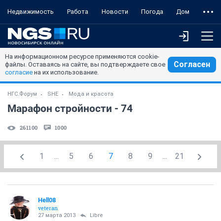
Недвижимость
Работа
Новости
Погода
Дом
На информационном ресурсе применяются cookie-
Согласен
файлы. Оставаясь на сайте, вы подтверждаете свое
согласие
на их использование.
НГС.Форум
SHE
Мода и красота
Марафон стройности - 74
261100
1000
1
...
5
6
7
8
9
...
21
Hell08
veteran
27 марта 2013
Libre