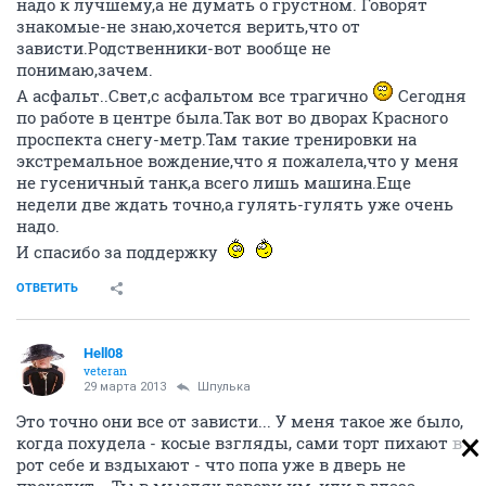
надо к лучшему,а не думать о грустном. Говорят
знакомые-не знаю,хочется верить,что от
зависти.Родственники-вот вообще не
понимаю,зачем.
А асфальт..Свет,с асфальтом все трагично
Сегодня
по работе в центре была.Так вот во дворах Красного
проспекта снегу-метр.Там такие тренировки на
экстремальное вождение,что я пожалела,что у меня
не гусеничный танк,а всего лишь машина.Еще
недели две ждать точно,а гулять-гулять уже очень
надо.
И спасибо за поддержку
ОТВЕТИТЬ
Hell08
veteran
29 марта 2013
Шпулька
Это точно они все от зависти... У меня такое же было,
когда похудела - косые взгляды, сами торт пихают в
рот себе и вздыхают - что попа уже в дверь не
проходит... Ты в мыслях говори им, или в глаза