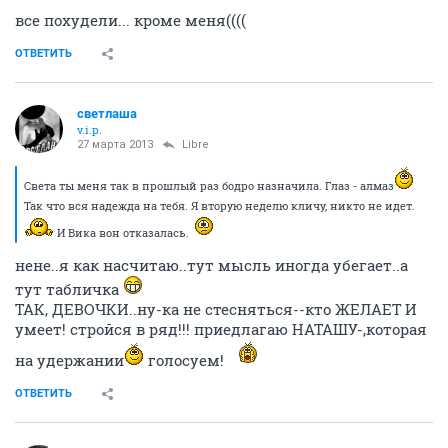
все похудели... кроме меня((((
ОТВЕТИТЬ
светлаша
v.i.p.
27 марта 2013
Libre
Света ты меня так в прошлый раз бодро назначила. Глаз - алмаз
Так что вся надежда на тебя. Я вторую неделю кличу, никто не идет.
И Вика вон отказалась.
нене..я как насчитаю..тут мысль иногда убегает..а
тут табличка
ТАК, ДЕВОЧКИ..ну-ка не стесняться--кто ЖЕЛАЕТ И
умеет! стройся в ряд!!! приедлагаю НАТАШУ-,которая
на удержании
голосуем!
ОТВЕТИТЬ