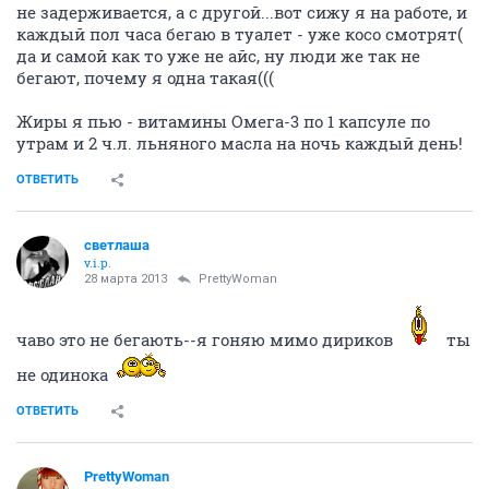
не задерживается, а с другой...вот сижу я на работе, и
каждый пол часа бегаю в туалет - уже косо смотрят(
да и самой как то уже не айс, ну люди же так не
бегают, почему я одна такая(((
Жиры я пью - витамины Омега-3 по 1 капсуле по
утрам и 2 ч.л. льняного масла на ночь каждый день!
ОТВЕТИТЬ
светлаша
v.i.p.
28 марта 2013
PrettyWoman
чаво это не бегають--я гоняю мимо дириков
ты
не одинока
ОТВЕТИТЬ
PrettyWoman