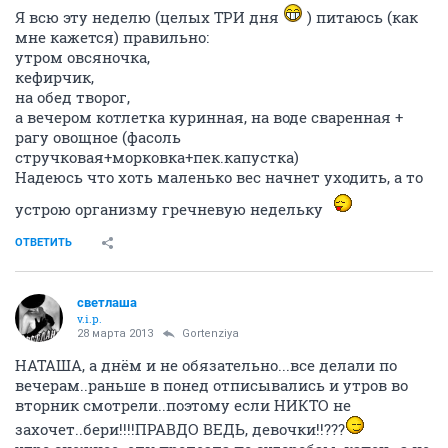
Я всю эту неделю (целых ТРИ дня
) питаюсь (как
мне кажется) правильно:
утром овсяночка,
кефирчик,
на обед творог,
а вечером котлетка куринная, на воде сваренная +
рагу овощное (фасоль
стручковая+морковка+пек.капустка)
Надеюсь что хоть маленько вес начнет уходить, а то
устрою организму гречневую недельку
ОТВЕТИТЬ
светлаша
v.i.p.
28 марта 2013
Gortenziya
НАТАША, а днём и не обязательно...все делали по
вечерам..раньше в понед отписывались и утров во
вторник смотрели..поэтому если НИКТО не
захочет..бери!!!!ПРАВДО ВЕДЬ, девочки!!???