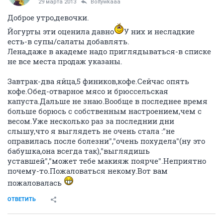
29 марта 2013
Boltywkaaa
Доброе утро,девочки.
Йогурты эти оценила давно
У них и несладкие
есть-в супы/салаты добавлять.
Лена,даже в академе надо приглядываться-в списке
не все места продаж указаны.
Завтрак-два яйца,5 фиников,кофе.Сейчас опять
кофе.Обед-отварное мясо и брюссельская
капуста.Дальше не знаю.Вообще в последнее время
больше борюсь с собственным настроением,чем с
весом.Уже несколько раз за последнии дни
слышу,что я выглядеть не очень стала :"не
оправилась после болезни","очень похудела"(ну это
бабушка,она всегда так),"выглядишь
уставшей","может тебе макияж поярче".Неприятно
почему-то.Пожаловаться некому.Вот вам
пожаловалась
ОТВЕТИТЬ