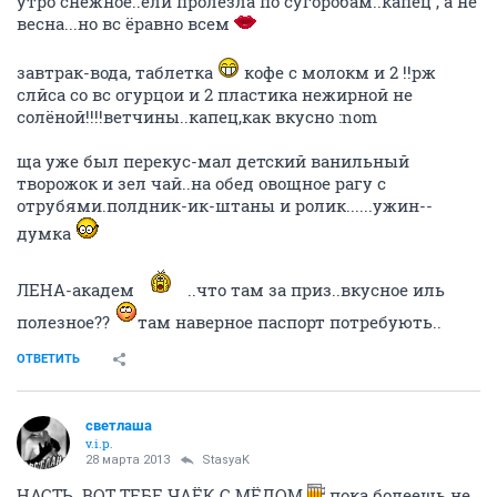
утро снежное..ели пролезла по сугоробам..капец , а не
весна...но вс ёравно всем
завтрак-вода, таблетка
кофе с молокм и 2 !!рж
слйса со вс огурцои и 2 пластика нежирной не
солёной!!!!ветчины..капец,как вкусно :nom
ща уже был перекус-мал детский ванильный
творожок и зел чай..на обед овощное рагу с
отрубями.полдник-ик-штаны и ролик......ужин--
думка
ЛЕНА-академ
..что там за приз..вкусное иль
полезное??
там наверное паспорт потребують..
ОТВЕТИТЬ
светлаша
v.i.p.
28 марта 2013
StasyaK
НАСТЬ..ВОТ ТЕБЕ ЧАЁК С МЁДОМ
пока болеешь не