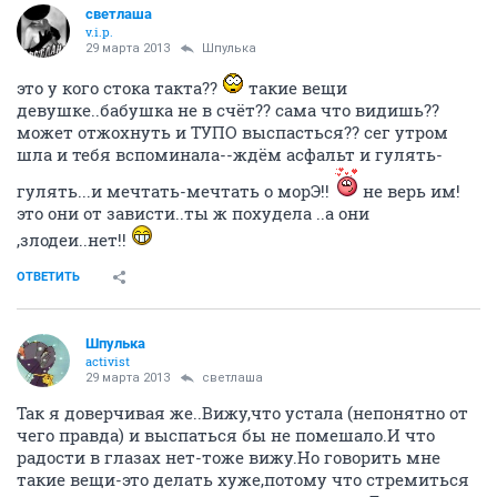
светлаша
v.i.p.
29 марта 2013
Шпулька
это у кого стока такта??
такие вещи
девушке..бабушка не в счёт?? сама что видишь??
может отжохнуть и ТУПО выспасться?? сег утром
шла и тебя вспоминала--ждём асфальт и гулять-
гулять...и мечтать-мечтать о морЭ!!
не верь им!
это они от зависти..ты ж похудела ..а они
,злодеи..нет!!
ОТВЕТИТЬ
Шпулька
activist
29 марта 2013
светлаша
Так я доверчивая же..Вижу,что устала (непонятно от
чего правда) и выспаться бы не помешало.И что
радости в глазах нет-тоже вижу.Но говорить мне
такие вещи-это делать хуже,потому что стремиться