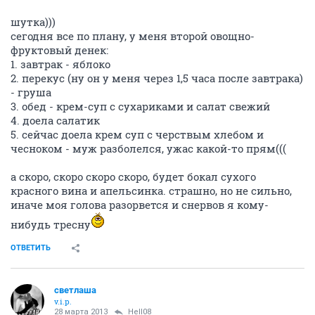
шутка)))
сегодня все по плану, у меня второй овощно-
фруктовый денек:
1. завтрак - яблоко
2. перекус (ну он у меня через 1,5 часа после завтрака)
- груша
3. обед - крем-суп с сухариками и салат свежий
4. доела салатик
5. сейчас доела крем суп с черствым хлебом и
чесноком - муж разболелся, ужас какой-то прям(((
а скоро, скоро скоро скоро, будет бокал сухого
красного вина и апельсинка. страшно, но не сильно,
иначе моя голова разорвется и снервов я кому-
нибудь тресну
ОТВЕТИТЬ
светлаша
v.i.p.
28 марта 2013
Hell08