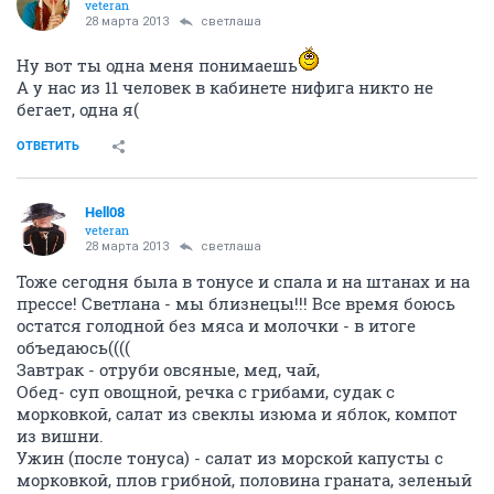
veteran
28 марта 2013
светлаша
Ну вот ты одна меня понимаешь
А у нас из 11 человек в кабинете нифига никто не
бегает, одна я(
ОТВЕТИТЬ
Hell08
veteran
28 марта 2013
светлаша
Тоже сегодня была в тонусе и спала и на штанах и на
прессе! Светлана - мы близнецы!!! Все время боюсь
остатся голодной без мяса и молочки - в итоге
объедаюсь((((
Завтрак - отруби овсяные, мед, чай,
Обед- суп овощной, речка с грибами, судак с
морковкой, салат из свеклы изюма и яблок, компот
из вишни.
Ужин (после тонуса) - салат из морской капусты с
морковкой, плов грибной, половина граната, зеленый