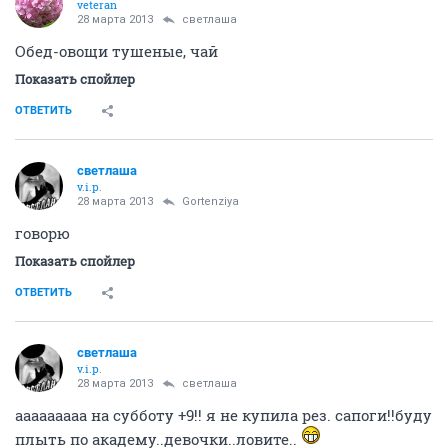
veteran
28 марта 2013
светлаша
Обед-овощи тушеные, чай
Показать спойлер
ОТВЕТИТЬ
светлаша
v.i.p.
28 марта 2013
Gortenziya
говорю
Показать спойлер
ОТВЕТИТЬ
светлаша
v.i.p.
28 марта 2013
светлаша
ааааааааа на субботу +9!! я не купила рез. сапоги!!буду
плыть по академу..девочки..ловите..