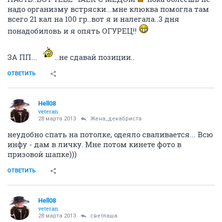
надо организму встряски...мне клюква помогла там
всего 21 кал на 100 гр..вот я и налегала..3 дня
понадобиловь и я опять ОГУРЕЦ!!
ЗА ПП...
..не сдавай позиции..
ОТВЕТИТЬ
Hell08
veteran
28 марта 2013
Жена_декабриста
неудобно спать на потолке, одеяло сваливается... Всю
инфу - дам в личку. Мне потом кинете фото в
призовой шапке)))
ОТВЕТИТЬ
Hell08
veteran
28 марта 2013
светлаша