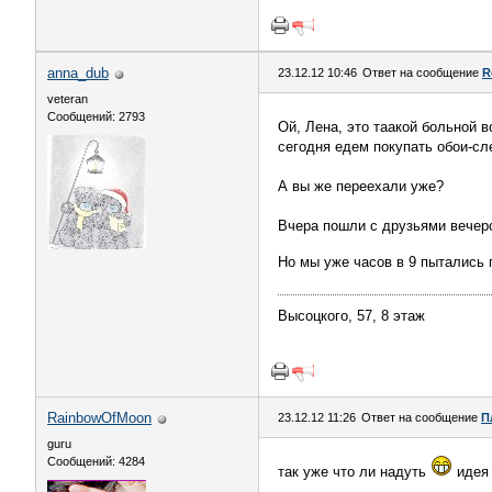
anna_dub
23.12.12 10:46
Ответ на сообщение
R
veteran
Сообщений: 2793
Ой, Лена, это таакой больной 
сегодня едем покупать обои-сл
А вы же переехали уже?
Вчера пошли с друзьями вечеро
Но мы уже часов в 9 пытались 
Высоцкого, 57, 8 этаж
RainbowOfMoon
23.12.12 11:26
Ответ на сообщение
П
guru
Сообщений: 4284
так уже что ли надуть
идея