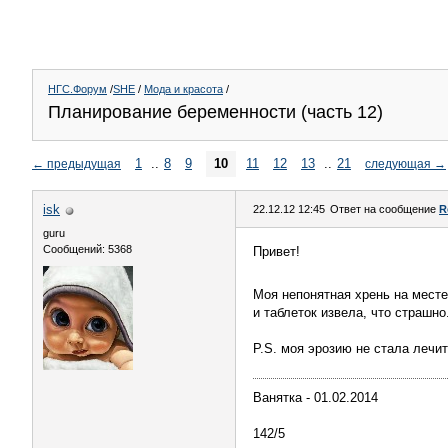
НГС.Форум
/
SHE
/
Мода и красота
/
Планирование беременности (часть 12)
1
..
8
9
10
11
12
13
..
21
←
предыдущая
следующая
→
isk
22.12.12 12:45
Ответ на сообщение
R
guru
Сообщений: 5368
Привет!
Моя непонятная хрень на месте
и таблеток извела, что страшно
P.S. моя эрозию не стала лечит
Ванятка - 01.02.2014
142/5