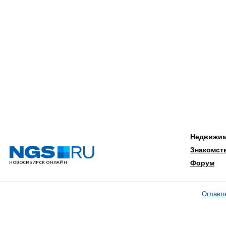
Недвижи
Знакомст
Форум
Оглавл