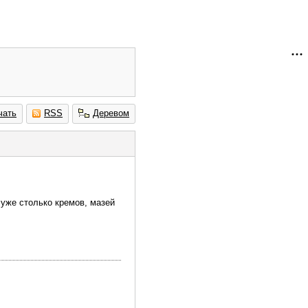
чать
RSS
Деревом
 уже столько кремов, мазей