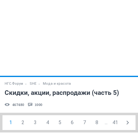
НГС.Форум
SHE
Мода и красота
Скидки, акции, распродажи (часть 5)
467480
1000
1
2
3
4
5
6
7
8
...
41