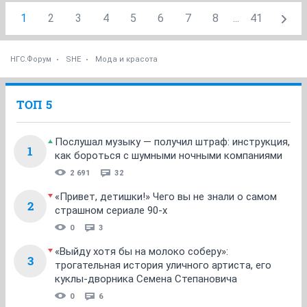
1
2
3
4
5
6
7
8
...
41
НГС.Форум
SHE
Мода и красота
ТОП 5
Послушал музыку — получил штраф: инструкция,
1
как бороться с шумными ночными компаниями
2 691
32
«Привет, детишки!» Чего вы не знали о самом
2
страшном сериале 90-х
0
3
«Выйду хотя бы на молоко соберу»:
3
трогательная история уличного артиста, его
куклы-дворника Семена Степановича
0
6