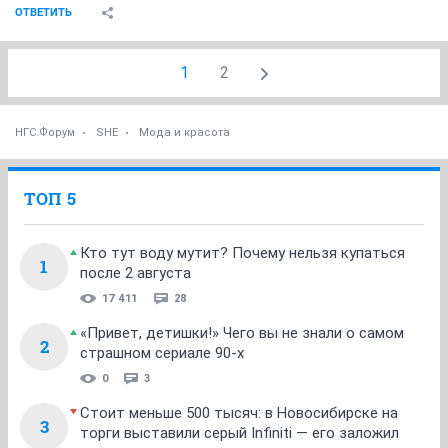
ОТВЕТИТЬ
1
2
НГС.Форум
SHE
Мода и красота
ТОП 5
Кто тут воду мутит? Почему нельзя купаться
1
после 2 августа
17 411
28
«Привет, детишки!» Чего вы не знали о самом
2
страшном сериале 90-х
0
3
Стоит меньше 500 тысяч: в Новосибирске на
3
торги выставили серый Infiniti — его заложил