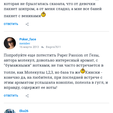
которая не брызгалась сказала, что от девочки
пахнет шипром, а от меня сладко, а мне все баней
пахнет с вениками
ОТВЕТИТЬ
Poker_face
member
16 марта 2013
Bagira7611
Попробуйте еще потестить Paper Passion от Гезы,
автора молекул, довольно интересный аромат, с
"бумажными" нотками, не так часто встречается в
толпе, как Молекулы 1,2,3, но база та же
Кински -
конечно да, на любителя, при последней встрече с
этим ароматом услышала коноплю, полезла в гугл, и
вправду, содержит ее ноты!
ОТВЕТИТЬ
Eka26