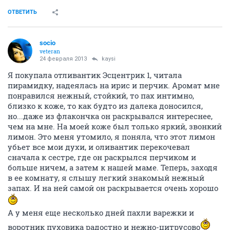
ОТВЕТИТЬ
socio
veteran
24 февраля 2013
kaysi
Я покупала отливантик Эсцентрик 1, читала
пирамидку, надеялась на ирис и перчик. Аромат мне
понравился нежный, стойкий, то пах интимно,
близко к коже, то как будто из далека доносился,
но...даже из флакончка он раскрывался интереснее,
чем на мне. На моей коже был только яркий, звонкий
лимон. Это меня утомило, я поняла, что этот лимон
убьет все мои духи, и оливантик перекочевал
сначала к сестре, где он раскрылся перчиком и
больше ничем, а затем к нашей маме. Теперь, заходя
в ее комнату, я слышу легкий знакомый нежный
запах. И на ней самой он раскрывается очень хорошо
А у меня еще несколько дней пахли варежки и
воротник пуховика радостно и нежно-цитрусово