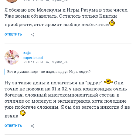
22 мая 2013
Mysha_74
Я обожаю все Молекулы и Игры Разума в том числе.
Уже всеми обзавелась. Осталось только Кински
приобрести, этот аромат вообще необычный
ОТВЕТИТЬ
zaja
experienced
22 мая 2013
Mysha_74
Вот и думаю надо - не надо, а вдруг Игры сядут?
Ну за такие деньги полагаться на "вдруг"
Они
точно не похожи на 01 и 02, у них композиция очень
богатая, сложный многокомпонентный состав, в
отличие от молекул и эксцентриков, хотя поледние
уже побогаче сложены. Я бы без затеста никогда б не
взяла
ОТВЕТИТЬ