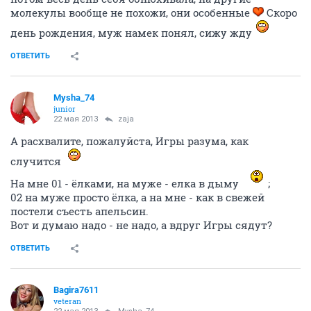
молекулы вообще не похожи, они особенные
Скоро
день рождения, муж намек понял, сижу жду
ОТВЕТИТЬ
Mysha_74
junior
22 мая 2013
zaja
А расхвалите, пожалуйста, Игры разума, как
случится
На мне 01 - ёлками, на муже - елка в дыму
;
02 на муже просто ёлка, а на мне - как в свежей
постели съесть апельсин.
Вот и думаю надо - не надо, а вдруг Игры сядут?
ОТВЕТИТЬ
Bagira7611
veteran