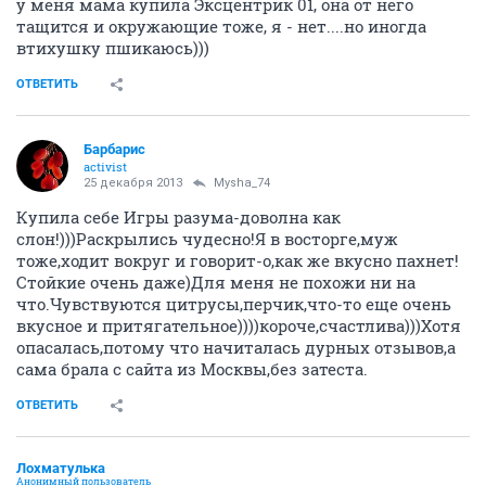
у меня мама купила Эксцентрик 01, она от него
тащится и окружающие тоже, я - нет....но иногда
втихушку пшикаюсь)))
ОТВЕТИТЬ
Барбарис
activist
25 декабря 2013
Mysha_74
Купила себе Игры разума-доволна как
слон!)))Раскрылись чудесно!Я в восторге,муж
тоже,ходит вокруг и говорит-о,как же вкусно пахнет!
Стойкие очень даже)Для меня не похожи ни на
что.Чувствуются цитрусы,перчик,что-то еще очень
вкусное и притягательное))))короче,счастлива)))Хотя
опасалась,потому что начиталась дурных отзывов,а
сама брала с сайта из Москвы,без затеста.
ОТВЕТИТЬ
Лохматулька
Анонимный пользователь