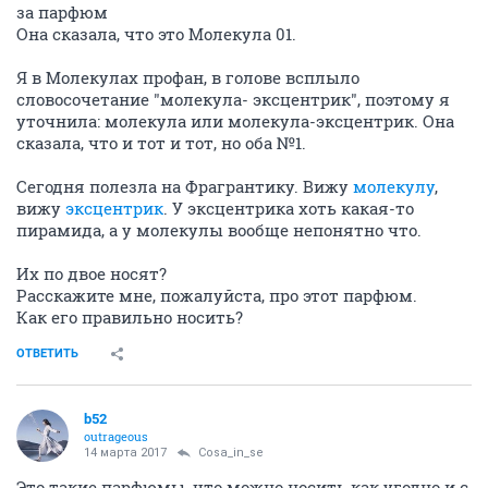
за парфюм
Она сказала, что это Молекула 01.
Я в Молекулах профан, в голове всплыло
словосочетание "молекула- эксцентрик", поэтому я
уточнила: молекула или молекула-эксцентрик. Она
сказала, что и тот и тот, но оба №1.
Сегодня полезла на Фрагрантику. Вижу
молекулу
,
вижу
эксцентрик
. У эксцентрика хоть какая-то
пирамида, а у молекулы вообще непонятно что.
Их по двое носят?
Расскажите мне, пожалуйста, про этот парфюм.
Как его правильно носить?
ОТВЕТИТЬ
b52
outrageous
14 марта 2017
Cosa_in_se
Это такие парфюмы, что можно носить как угодно и с