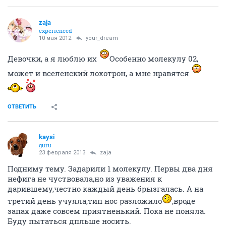
zaja
experienced
10 мая 2012
your_dream
Девочки, а я люблю их
Особенно молекулу 02,
может и вселенский лохотрон, а мне нравятся
ОТВЕТИТЬ
kaysi
guru
23 февраля 2013
zaja
Подниму тему. Задарили 1 молекулу. Первы два дня
нефига не чуствовала,но из уважения к
дарившему,честно каждый день брызгалась. А на
третий день учуяла,тип нос разложило
,вроде
запах даже совсем приятненький. Пока не поняла.
Буду пытаться дпльше носить.