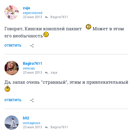
zaja
experienced
22 мая 2013
Bagira7611
Говорят, Кински коноплей пахнет
Может в этом
его необычность
ОТВЕТИТЬ
Bagira7611
veteran
23 мая 2013
zaja
Да, запах очень "странный", этим и привлекательный
ОТВЕТИТЬ
b52
outrageous
23 мая 2013
Bagira7611