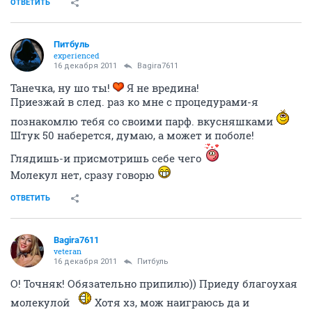
ОТВЕТИТЬ
Питбуль
experienced
16 декабря 2011
Bagira7611
Танечка, ну шо ты!
Я не вредина!
Приезжай в след. раз ко мне с процедурами-я
познакомлю тебя со своими парф. вкусняшками
Штук 50 наберется, думаю, а может и поболе!
Глядишь-и присмотришь себе чего
Молекул нет, сразу говорю
ОТВЕТИТЬ
Bagira7611
veteran
16 декабря 2011
Питбуль
О! Точняк! Обязательно припилю)) Приеду благоухая
молекулой
Хотя хз, мож наиграюсь да и