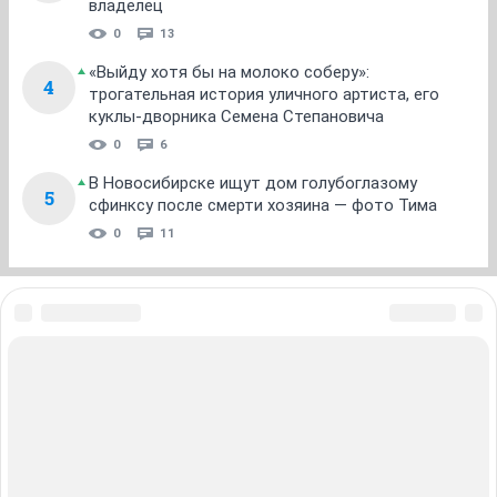
владелец
0
13
«Выйду хотя бы на молоко соберу»:
4
трогательная история уличного артиста, его
куклы-дворника Семена Степановича
0
6
В Новосибирске ищут дом голубоглазому
5
сфинксу после смерти хозяина — фото Тима
0
11