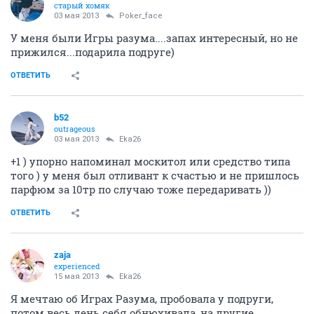
старый хомяк
03 мая 2013
Poker_face
У меня были Игры разума....запах интересный, но не
прижился...подарила подруге)
ОТВЕТИТЬ
b52
outrageous
03 мая 2013
Eka26
+1 ) упорно напоминал москитол или средство типа
того ) у меня был отливант к счастью и не пришлось
парфюм за 10тр по случаю тоже передаривать ))
ОТВЕТИТЬ
zaja
experienced
15 мая 2013
Eka26
Я мечтаю об Играх Разума, пробовала у подруги,
потом весь день себя обнюхивала, на другие