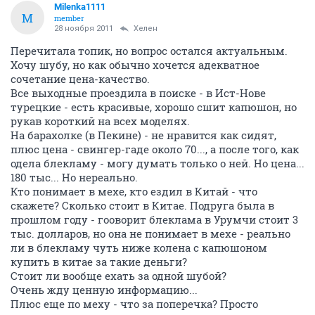
Milenka1111
M
member
28 ноября 2011
Хелен
Перечитала топик, но вопрос остался актуальным.
Хочу шубу, но как обычно хочется адекватное
сочетание цена-качество.
Все выходные проездила в поиске - в Ист-Нове
турецкие - есть красивые, хорошо сшит капюшон, но
рукав короткий на всех моделях.
На барахолке (в Пекине) - не нравится как сидят,
плюс цена - свингер-гаде около 70..., а после того, как
одела блекламу - могу думать только о ней. Но цена...
180 тыс... Но нереально.
Кто понимает в мехе, кто ездил в Китай - что
скажете? Сколько стоит в Китае. Подруга была в
прошлом году - гооворит блеклама в Урумчи стоит 3
тыс. долларов, но она не понимает в мехе - реально
ли в блекламу чуть ниже колена с капюшоном
купить в китае за такие деньги?
Стоит ли вообще ехать за одной шубой?
Очень жду ценную информацию...
Плюс еще по меху - что за поперечка? Просто