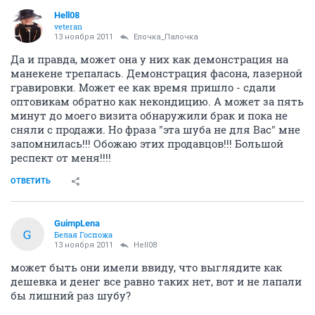
Hell08
veteran
13 ноября 2011
Ёлочка_Палочка
Да и правда, может она у них как демонстрация на
манекене трепалась. Демонстрация фасона, лазерной
гравировки. Может ее как время пришло - сдали
оптовикам обратно как некондицию. А может за пять
минут до моего визита обнаружили брак и пока не
сняли с продажи. Но фраза "эта шуба не для Вас" мне
запомнилась!!! Обожаю этих продавцов!!! Большой
респект от меня!!!!
ОТВЕТИТЬ
GuimpLena
G
Белая Госпожа
13 ноября 2011
Hell08
может быть они имели ввиду, что выглядите как
дешевка и денег все равно таких нет, вот и не лапали
бы лишний раз шубу?