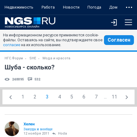
Недвижимость
Работа
Новости
Погода
Дом
На информационном ресурсе применяются cookie-
Согласен
файлы. Оставаясь на сайте, вы подтверждаете свое
согласие
на их использование.
НГС.Форум
SHE
Мода и красота
Шуба - сколько?
248895
532
1
2
3
4
5
6
7
...
11
Хелен
Зануда и вообще
12 ноября 2011
Hoda