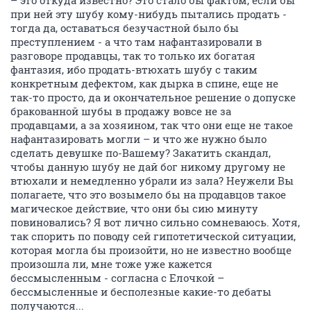
– это откуда известно? Это стало бы фактом, если бы
при ней эту шубу кому-нибудь пытались продать -
тогда да, оставаться безучастной было бы
преступлением - а что там нафантазировали в
разговоре продавцы, так то только их богатая
фантазия, ибо продать-втюхать шубу с таким
конкретным дефектом, как дырка в спине, еще не
так-то просто, да и окончательное решение о допуске
бракованной шубы в продажу вовсе не за
продавцами, а за хозяином, так что они еще не такое
нафантазировать могли – и что же нужно было
сделать девушке по-Вашему? Закатить скандал,
чтобы данную шубу не дай бог никому другому не
втюхали и немедленно убрали из зала? Неужели Вы
полагаете, что это возымело бы на продавцов такое
магическое действие, что они бы сию минуту
повиновались? Я вот лично сильно сомневаюсь. Хотя,
так спорить по поводу сей гипотетической ситуации,
которая могла бы произойти, но не известно вообще
произошла ли, мне тоже уже кажется
бессмысленным - согласна с Елочкой –
бессмысленные и бесполезные какие-то дебаты
получаются...