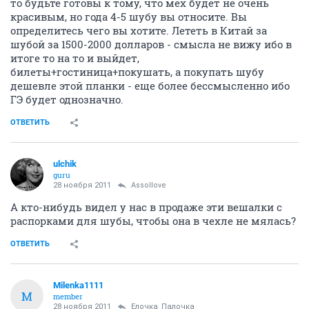
то будьте готовы к тому, что мех будет не очень
красивым, но года 4-5 шубу вы относите. Вы
определитесь чего вы хотите. Лететь в Китай за
шубой за 1500-2000 долларов - смысла не вижу ибо в
итоге то на то и выйдет,
билеты+гостиница+покушать, а покупать шубу
дешевле этой планки - еще более бессмысленно ибо
ГЭ будет однозначно.
ОТВЕТИТЬ
ulchik
guru
28 ноября 2011
Assollove
А кто-нибудь видел у нас в продаже эти вешалки с
распорками для шубы, чтобы она в чехле не мялась?
ОТВЕТИТЬ
Milenka1111
M
member
28 ноября 2011
Ёлочка_Палочка