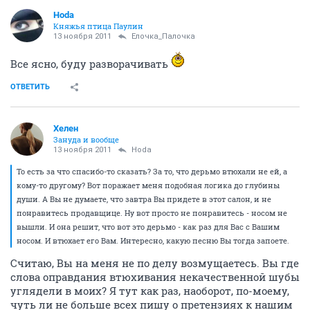
Hoda
Княжья птица Паулин
13 ноября 2011
Ёлочка_Палочка
Все ясно, буду разворачивать
ОТВЕТИТЬ
Хелен
Зануда и вообще
13 ноября 2011
Hoda
То есть за что спасибо-то сказать? За то, что дерьмо втюхали не ей, а
кому-то другому? Вот поражает меня подобная логика до глубины
души. А Вы не думаете, что завтра Вы придете в этот салон, и не
понравитесь продавщице. Ну вот просто не понравитесь - носом не
вышли. И она решит, что вот это дерьмо - как раз для Вас с Вашим
носом. И втюхает его Вам. Интересно, какую песню Вы тогда запоете.
Считаю, Вы на меня не по делу возмущаетесь. Вы где
слова оправдания втюхивания некачественной шубы
углядели в моих? Я тут как раз, наоборот, по-моему,
чуть ли не больше всех пишу о претензиях к нашим