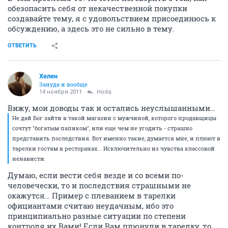
обезопасить себя от некачественной покупки
создавайте тему, я с удовольствием присоединюсь к
обсуждению, а здесь это не сильно в тему.
ОТВЕТИТЬ
Хелен
Зануда и вообще
14 ноября 2011
Hoda
Вижу, мои доводы так и остались неуслышанными…
Не дай Бог зайти в такой магазин с мужчиной, которого продавщицы
сочтут "богатым папиком", или еще чем не угодить - страшно
представить последствия. Вот именно такие, думается мне, и плюют в
тарелки гостям в ресторанах... Исключительно из чувства классовой
ненависти.
Думаю, если вести себя везде и со всеми по-
человечески, то и последствия страшными не
окажутся… Пример с плеванием в тарелки
официантами считаю неудачным, ибо это
принципиально разные ситуации по степени
контроля их Вами! Если Вам плюнули в тарелку, то