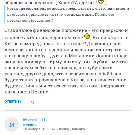
сборкой и роспуском. ( Хелен77, где вы?
)
Кредит не рассматриваю вообще, у меня дело не в отстуствии денег, а
в готовности выложить их за то, что предлагают... Потому что
предлагают откровенное Г
Стабильное финансовое положение - это прекрасно и
главное актуально в данном топе
. Вы полагаете, в
Китае вам предложат что-то иное? Девушка, если
действительно есть деньги и желание их потратить
на хорошую шубу - дуйте в Милан или Лондон (знаю
одну английскую фирму, какие у них шубки - мечта),
ноги вы там собъете в поисках, но шубу найти
реально, другое дело, что с вероятностью % 80 она
будет так же произведена в Китае, но в качественно
будет отличаться от всего того, что вам предложат
на рынке в Пекине.
ОТВЕТИТЬ
Milenka1111
M
member
28 ноября 2011
Ёлочка_Палочка