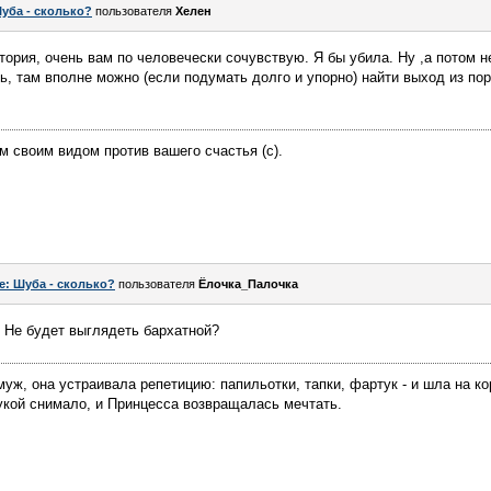
уба - сколько?
пользователя
Хелен
тория, очень вам по человечески сочувствую. Я бы убила. Ну ,а потом н
нь, там вполне можно (если подумать долго и упорно) найти выход из п
ем своим видом против вашего счастья (c).
e: Шуба - сколько?
пользователя
Ёлочка_Палочка
? Не будет выглядеть бархатной?
муж, она устраивала репетицию: папильотки, тапки, фартук - и шла на к
укой снимало, и Принцесса возвращалась мечтать.