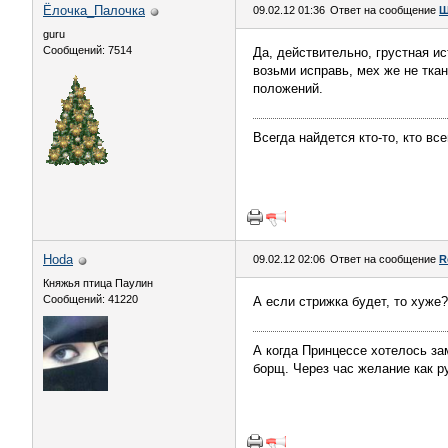
Ёлочка_Палочка
09.02.12 01:36
Ответ на сообщение
Ш
guru
Сообщений: 7514
Да, действительно, грустная ис
возьми исправь, мех же не тка
положений.
Всегда найдется кто-то, кто вс
Hoda
09.02.12 02:06
Ответ на сообщение
R
Княжья птица Паулин
Сообщений: 41220
А если стрижка будет, то хуже
А когда Принцессе хотелось за
борщ. Через час желание как р