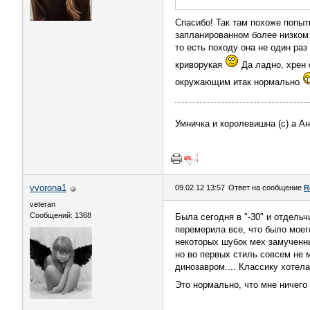
Спасибо! Так там похоже попыт
запланированном более низком 
то есть походу она не один раз
криворукая
Да ладно, хрен с
окружающим итак нормально
Умничка и королевишна (с) а А
vvorona1
09.02.12 13:57
Ответ на сообщение
R
veteran
Сообщений: 1368
Была сегодня в "-30" и отдельч
перемерила все, что было моего
некоторых шубок мех замученны
но во первых стиль совсем не 
динозавром.... Классику хотела
Это нормально, что мне ничего