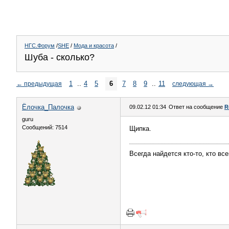
НГС.Форум
/
SHE
/
Мода и красота
/
Шуба - сколько?
1
..
4
5
6
7
8
9
..
11
←
предыдущая
следующая
→
Ёлочка_Палочка
09.02.12 01:34
Ответ на сообщение
R
guru
Сообщений: 7514
Щипка.
Всегда найдется кто-то, кто вс