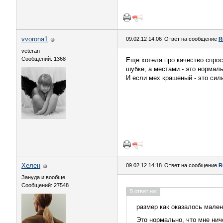
vvorona1
09.02.12 14:06
Ответ на сообщение
R
veteran
Сообщений: 1368
Еще хотела про качество спрос
шубке, а местами - это нормаль
И если мех крашеный - это сил
Хелен
09.02.12 14:18
Ответ на сообщение
R
Зануда и вообще
Сообщений: 27548
В ответ на:
размер как оказалось малень
Это нормально, что мне нич