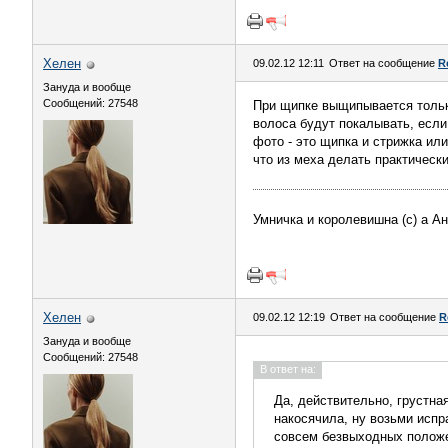
Хелен
09.02.12 12:11
Ответ на сообщение
R
Зануда и вообще
Сообщений: 27548
При щипке выщипывается только 
волоса будут покалывать, если 
фото - это щипка и стрижка или
что из меха делать практически
Умничка и королевишна (с) а А
Хелен
09.02.12 12:19
Ответ на сообщение
R
Зануда и вообще
Сообщений: 27548
В ответ на:
Да, действительно, грустная
накосячила, ну возьми испр
совсем безвыходных полож