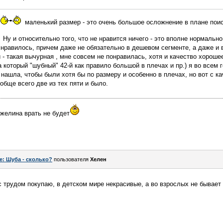
маленький размер - это очень большое осложнение в плане поис
Ну и относительно того, что не нравится ничего - это вполне нормально, 
 нравилось, причем даже не обязательно в дешевом сегменте, а даже и 
- такая вычурная , мне совсем не понравилась, хотя и качество хороше
 который "шубный" 42-й как правило большой в плечах и пр.) я во всем г
 нашла, чтобы были хотя бы по размеру и особенно в плечах, но вот с к
обще всего две из тех пяти и было.
нжелина врать не будет
e: Шуба - сколько?
пользователя
Хелен
с трудом покупаю, в детском мире некрасивые, а во взрослых не бывает 