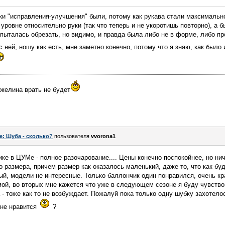
ки "исправления-улучшения" были, потому как рукава стали максимальн
уровне относительно руки (так что теперь и не укоротишь повторно), а 
 пыталась обрезать, но видимо, и правда была либо не в форме, либо пр
 ней, ношу как есть, мне заметно конечно, потому что я знаю, как было
нжелина врать не будет
e: Шуба - сколько?
пользователя
vvorona1
ике в ЦУМе - полное разочарование.... Цены конечно поспокойнее, но ни
 размера, причем размер как оказалось маленький, даже то, что как будт
й, модели не интересные. Только баллончик один понравился, очень кр
мой, во вторых мне кажется что уже в следующем сезоне я буду чувство
 - тоже как то не возбуждает. Пожалуй пока только одну шубку захотелос
 не нравится
?