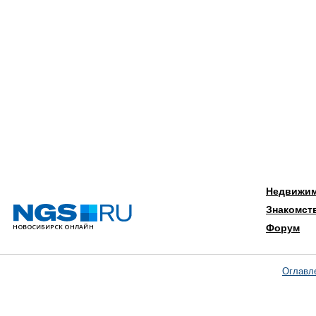
Недвижи
Знакомст
Форум
Оглавл