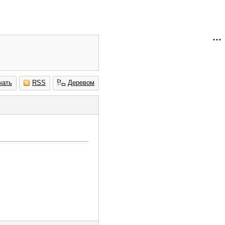
чать
RSS
Деревом