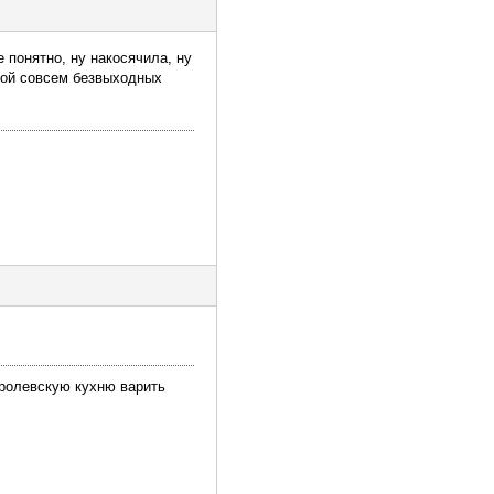
е понятно, ну накосячила, ну
орой совсем безвыходных
оролевскую кухню варить