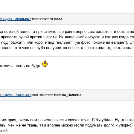
e: Шуба - сколько?
пользователя
Hoda
остевой волос, а при стижке все равномерно состригается, и ость и по
провести рукой против шерсти. Их чаще комбинируют, и как раз когда со
 под "бархат", или короче под "вельвет" (на фото похоже на вельвет). Эт
 ткань - это уже не шуба получается вовсе, а просто пальто, не для холо
нжелина врать не будет
e: Шуба - сколько?
пользователя
Ёлочка_Палочка
 история, очень вам по человечески сочувствую. Я бы убила. Ну ,а пото
авь, мех же не ткань, там вполне можно (если подумать долго и упорно)
ений.