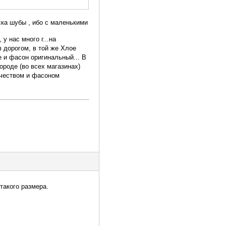
ка шубы , ибо с маленькими
у нас много г...на
в дорогом, в той же Хлое
е и фасон оригинальный... В
ороде (во всех магазинах)
ачеством и фасоном
такого размера.