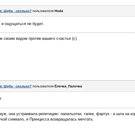
e: Шуба - сколько?
пользователя
Hoda
 и ощущаться не будет.
ем своим видом против вашего счастья (c).
e: Шуба - сколько?
пользователя
Ёлочка_Палочка
?
муж, она устраивала репетицию: папильотки, тапки, фартук - и шла на к
укой снимало, и Принцесса возвращалась мечтать.