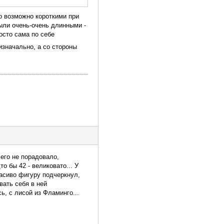
о возможно короткими при
были очень-очень длинными -
осто сама по себе
 изначально, а со стороны
чего не порадовало,
о бы 42 - великовато... У
асиво фигуру подчеркнул,
вать себя в ней
ь, с лисой из Фламинго...