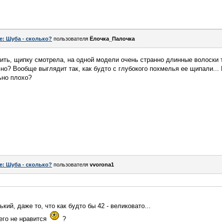
e: Шуба - сколько?
пользователя
Ёлочка_Палочка
ить, щипку смотрела, на одной модели очень странно длинные волоски т
но? Вообще выглядит так, как будто с глубокого похмелья ее щипали... 
ьно плохо?
e: Шуба - сколько?
пользователя
vvorona1
кий, даже то, что как будто бы 42 - великовато...
его не нравится
?