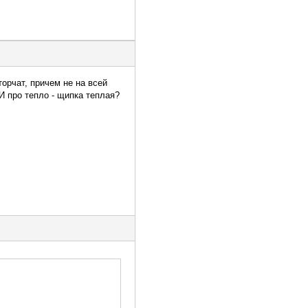
орчат, причем не на всей
И про тепло - щипка теплая?