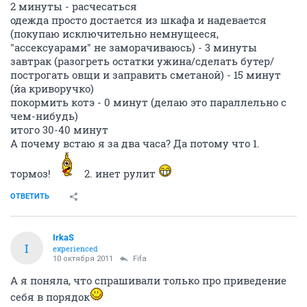
2 минуты - расчесаться
одежда просто достается из шкафа и надевается
(покупаю исключительно немнущееся,
"ассексуарами" не заморачиваюсь) - 3 минуты
завтрак (разогреть остатки ужина/сделать бутер/
построгать овщи и заправить сметаной) - 15 минут
(йа криворучко)
покормить котэ - 0 минут (делаю это параллельно с
чем-нибудь)
итого 30-40 минут
А почему встаю я за два часа? Да потому что 1.
тормоз!
2. инет рулит
ОТВЕТИТЬ
IrkaS
I
experienced
10 октября 2011
Fifa
А я поняла, что спрашивали только про приведение
себя в порядок