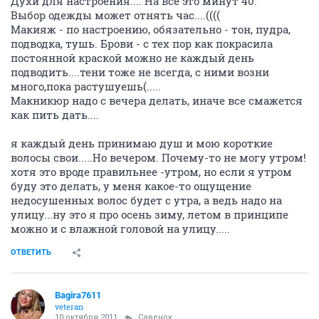
Духи для настроения.... На все это минут 40.
Выбор одежды может отнять час....((((
Макияж - по настроению, обязательно - тон, пудра,
подводка, тушь. Брови - с тех пор как покрасила
постоянной краской можно не каждый день
подводить....тени тоже не всегда, с ними возни
много,пока растушуешь(.....
Макникюр надо с вечера делать, иначе все смажется
как пить дать....
я каждый день принимаю душ и мою короткие
волосы свои.....Но вечером. Почему-то не могу утром!
хотя это вроде правильнее -утром, но если я утром
буду это делать, у меня какое-то ощущение
недосушенных волос будет с утра, а ведь надо на
улицу...ну это я про осень зиму, летом в принципе
можно и с влажной головой на улицу.....
ОТВЕТИТЬ
Bagira7611
veteran
10 октября 2011
Савенок