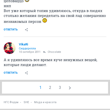
целоваццо
ннп
Вот уже который топик удивляюсь, откуда в людях
столько желания переделать на свой лад совершенно
незнакомых персон
ОТВЕТИТЬ
VikaRi
Сюрдерелла
10 октября 2011
Chocolate
А я удивляюсь все время куче ненужных вещей,
которые люди делают.
ОТВЕТИТЬ
1
2
3
НГС.Форум
SHE
Мода и красота