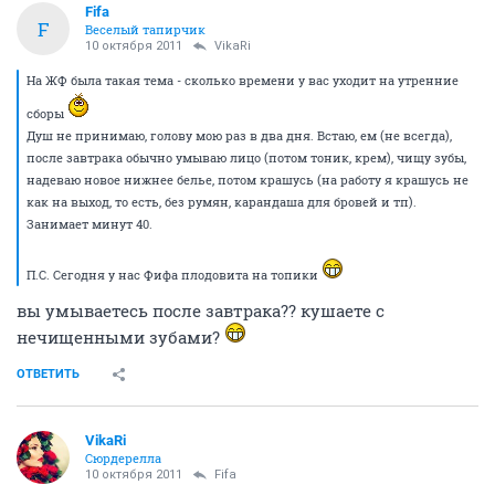
Fifa
F
Веселый тапирчик
10 октября 2011
VikaRi
На ЖФ была такая тема - сколько времени у вас уходит на утренние
сборы
Душ не принимаю, голову мою раз в два дня. Встаю, ем (не всегда),
после завтрака обычно умываю лицо (потом тоник, крем), чищу зубы,
надеваю новое нижнее белье, потом крашусь (на работу я крашусь не
как на выход, то есть, без румян, карандаша для бровей и тп).
Занимает минут 40.
П.С. Сегодня у нас Фифа плодовита на топики
вы умываетесь после завтрака?? кушаете с
нечищенными зубами?
ОТВЕТИТЬ
VikaRi
Сюрдерелла
10 октября 2011
Fifa