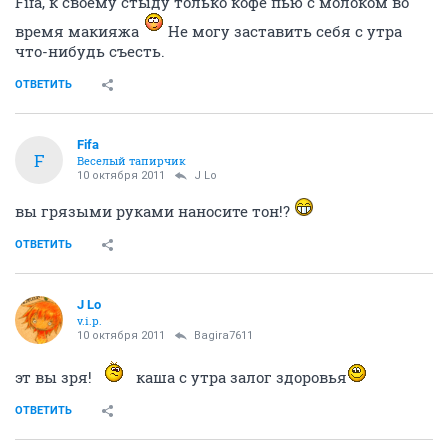
Fifa, к своему стыду только кофе пью с молоком во
время макияжа
Не могу заставить себя с утра
что-нибудь съесть.
ОТВЕТИТЬ
Fifa
F
Веселый тапирчик
10 октября 2011
J Lo
вы грязыми руками наносите тон!?
ОТВЕТИТЬ
J Lo
v.i.p.
10 октября 2011
Bagira7611
эт вы зря!
каша с утра залог здоровья
ОТВЕТИТЬ