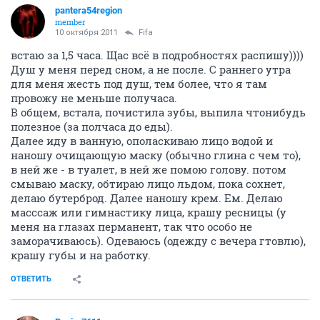
pantera54region
member
10 октября 2011
Fifa
встаю за 1,5 часа. Щас всё в подробностях распишу))))
Душ у меня перед сном, а не после. С раннего утра
для меня жесть под душ, тем более, что я там
провожу не меньше получаса.
В общем, встала, почистила зубы, выпила чтонибудь
полезное (за полчаса до еды).
Далее иду в ванную, ополаскиваю лицо водой и
наношу очищающую маску (обычно глина с чем то),
в ней же - в туалет, в ней же помою голову. потом
смываю маску, обтираю лицо льдом, пока сохнет,
делаю бутерброд. Далее наношу крем. Ем. Делаю
масссаж или гимнастику лица, крашу ресницы (у
меня на глазах перманент, так что особо не
заморачиваюсь). Одеваюсь (одежду с вечера гтовлю),
крашу губы и на работку.
ОТВЕТИТЬ