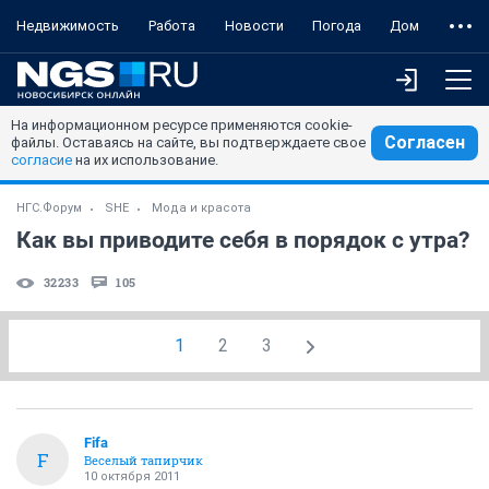
Недвижимость
Работа
Новости
Погода
Дом
На информационном ресурсе применяются cookie-
Согласен
файлы. Оставаясь на сайте, вы подтверждаете свое
согласие
на их использование.
НГС.Форум
SHE
Мода и красота
Как вы приводите себя в порядок с утра?
32233
105
1
2
3
Fifa
F
Веселый тапирчик
10 октября 2011