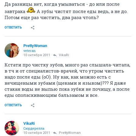
Да разницы нет, когда умываться - до или после
завтрака
А зубы чистят после еды ведь, а не до.
Потом еще раз чистить, два раза чтоль?
ОТВЕТИТЬ
PrettyWoman
veteran
10 октября 2011
VikaRi
Кстати про чистку зубов, много раз слышала-читала,
в тч и от специалистов-врачей, что утром чистить
надо после еды (оО). Ну как, как можно есть с
нечищеными зубами (щеками и языком)??? Я даже
стакан воды не выпью пока зубки не почищу, а после
еды ополаскивающим бальзамом и все.
ОТВЕТИТЬ
VikaRi
Сюрдерелла
10 октября 2011
PrettyWoman