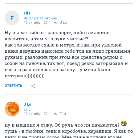
Fifa
F
Веселый тапирчик
10 октября 2011
J Lo
Ну вы же либо в транспорте, либо в машине
краситесь, а там что руки чистые!?
как тов москве ехала в метро, и там при ужасной
давке девушка наносила себе тон на лицо грязными
руками, разложив при этом все средства рядом с
собой на лавочке, так вот, поезд резко затормозил и
все это разлетелось по вагону... у меня была
истерика))))))))))))
ОТВЕТИТЬ
J Lo
v.i.p.
10 октября 2011
Fifa
ну в машине я езжу. Об руль что ли пачкаются?
тушь - в тюбике, тени в коробочке, карандаш. Я как то
лицо и не трогаю особо. Мне даже в голову это не