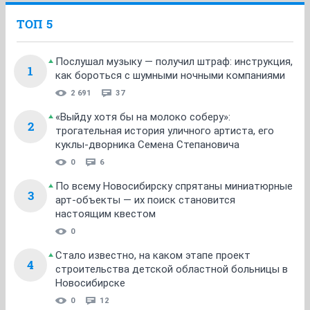
ТОП 5
Послушал музыку — получил штраф: инструкция,
1
как бороться с шумными ночными компаниями
2 691
37
«Выйду хотя бы на молоко соберу»:
2
трогательная история уличного артиста, его
куклы-дворника Семена Степановича
0
6
По всему Новосибирску спрятаны миниатюрные
3
арт-объекты — их поиск становится
настоящим квестом
0
Стало известно, на каком этапе проект
4
строительства детской областной больницы в
Новосибирске
0
12