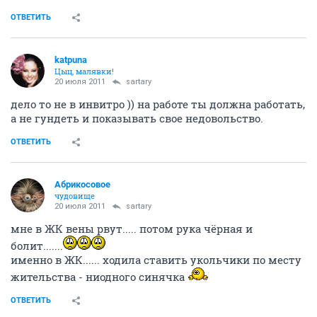
ОТВЕТИТЬ
katpuna
Цыц, малявки!
20 июля 2011
sartary
дело то не в инвитро )) на работе ты должна работать,
а не гундеть и показывать свое недовольство.
ОТВЕТИТЬ
Абрикосовое
чудовище
20 июля 2011
sartary
мне в ЖК вены рвут..... потом рука чёрная и
болит.......
именно в ЖК...... ходила ставить укольчики по месту
жительства - ниодного синячка
ОТВЕТИТЬ