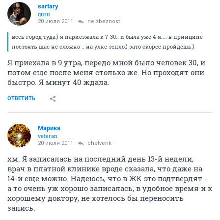
sartary
guru
20 июля 2011
neizbeznost
весь город туда:) я париезжала к 7-30.. и была уже 4-я.... в принципе
постоять щас не сложно .. на улке тепло:) зато скорее пройдешь:)
Я приехала в 9 утра, передо мной было человек 30, и
потом еще после меня столько же. Но проходят они
быстро. Я минут 40 ждала.
ОТВЕТИТЬ
Марика
veteran
20 июля 2011
chetverik
хм. Я записалась на последний день 13-й недели,
врач в платной клинике вроде сказала, что даже на
14-й еще можно. Надеюсь, что в ЖК это подтвердят -
а то очень уж хорошо записалась, в удобное время и к
хорошему доктору, не хотелось бы переносить
запись.