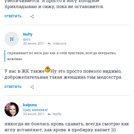
увеличивается. Я просто к носу холодное
прикладываю и сижу, пока не остановится.
ОТВЕТИТЬ
Nafty
N
guru
20 июля 2011
katpuna
спрашивает по неск раз как я себя чувствую, всегда аккуратно,
вежливо.
У нас в ЖК также
Ну это просто повезло видимо,
доброжелательная такая женщина там медсестра.
ОТВЕТИТЬ
katpuna
Цыц, малявки!
20 июля 2011
Nafty
никогда не боялась кровь сдавать, всегда смотрю как
иглу вставляют, как кровь в пробирку капает )))