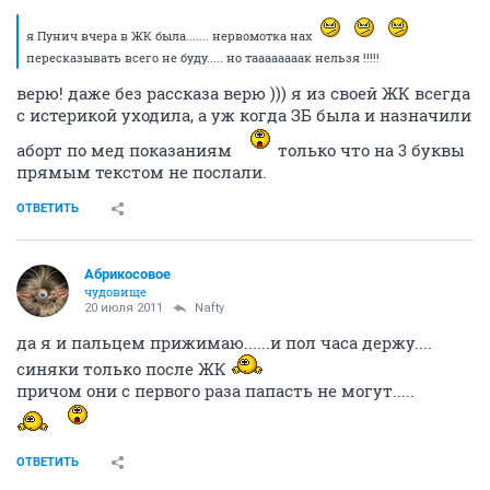
я Пунич вчера в ЖК была....... нервомотка нах
пересказывать всего не буду..... но таааааааак нельзя !!!!!
верю! даже без рассказа верю ))) я из своей ЖК всегда
с истерикой уходила, а уж когда ЗБ была и назначили
аборт по мед показаниям
только что на 3 буквы
прямым текстом не послали.
ОТВЕТИТЬ
Абрикосовое
чудовище
20 июля 2011
Nafty
да я и пальцем прижимаю......и пол часа держу....
синяки только после ЖК
причом они с первого раза папасть не могут.....
ОТВЕТИТЬ