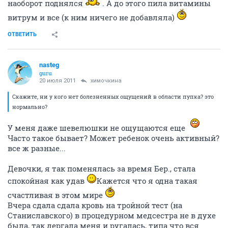
наоборот поднялся
. А до этого пила витамины
витрум и все (к ним ничего не добавляла)
ОТВЕТИТЬ
nasteg
guru
20 июля 2011
химочкина
Скажите, ни у кого нет болезненных ощущений в области пупка? это
нормально?
У меня даже шевелюшки не ощущаются еще
Часто такое бывает? Может ребенок очень активный?
все ж разные...
Девочки, я так поменялась за время Бер., стала
спокойная как удав
Кажется что я одна такая
счастливая в этом мире
Вчера сдала сдала кровь на тройной тест (на
Станиславского) в процедурном медсестра не в духе
была, так дергала меня и ругалась, типа что вся