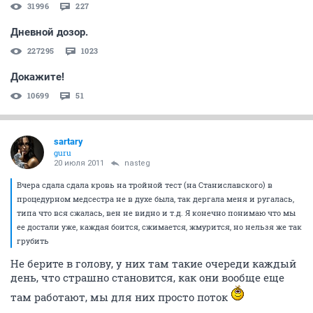
31996
227
Дневной дозор.
227295
1023
Докажите!
10699
51
sartary
guru
20 июля 2011
nasteg
Вчера сдала сдала кровь на тройной тест (на Станиславского) в
процедурном медсестра не в духе была, так дергала меня и ругалась,
типа что вся сжалась, вен не видно и т.д. Я конечно понимаю что мы
ее достали уже, каждая боится, сжимается, жмурится, но нельзя же так
грубить
Не берите в голову, у них там такие очереди каждый
день, что страшно становится, как они вообще еще
там работают, мы для них просто поток