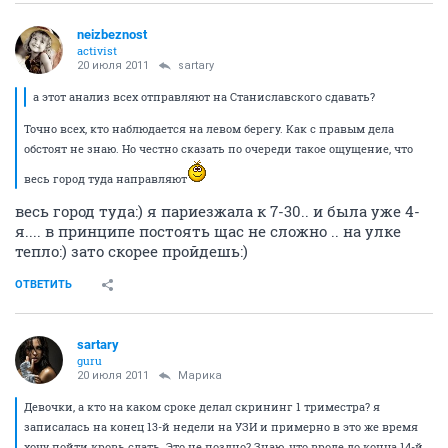
neizbeznost
activist
20 июля 2011
sartary
а этот анализ всех отправляют на Станиславского сдавать?
Точно всех, кто наблюдается на левом берегу. Как с правым дела
обстоят не знаю. Но честно сказать по очереди такое ощущение, что
весь город туда направляют
весь город туда:) я париезжала к 7-30.. и была уже 4-
я.... в принципе постоять щас не сложно .. на улке
тепло:) зато скорее пройдешь:)
ОТВЕТИТЬ
sartary
guru
20 июля 2011
Марика
Девочки, а кто на каком сроке делал скрининг 1 триместра? я
записалась на конец 13-й недели на УЗИ и примерно в это же время
хочу пойти кровь сдать. Это не поздно? Знаю, что вроде до конца 14-й