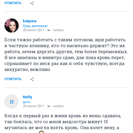
ОТВЕТИТЬ
katpuna
Цыц, малявки!
20 июля 2011
sartary
Если тяжко работать с таким потоком, иди работать
в частную клинику, кто-то насильно держит? Это их
работа, зачем дергать других, тем более беременных.
Я все анализы в инвитро сдаю, дак пока кровь берет,
спрашивает по неск раз как я себя чувствую, всегда
аккуратно, вежливо.
ОТВЕТИТЬ
Nafty
N
guru
20 июля 2011
sartary
Когда я первый раз в жини кровь из вены сдавала,
так боялась, что со мной медсестра минут 15
мучилась не могла взять кровь. Она колет вену, а