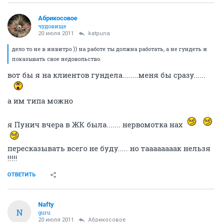
Абрикосовое
чудовище
20 июля 2011
katpuna
дело то не в инвитро )) на работе ты должна работать, а не гундеть и
показывать свое недовольство.
вот бы я на клиентов гундела........меня бы сразу......
а им типа можно
я Пунич вчера в ЖК была....... нервомотка нах
пересказывать всего не буду..... но таааааааак нельзя
!!!!!
ОТВЕТИТЬ
Nafty
N
guru
20 июля 2011
Абрикосовое