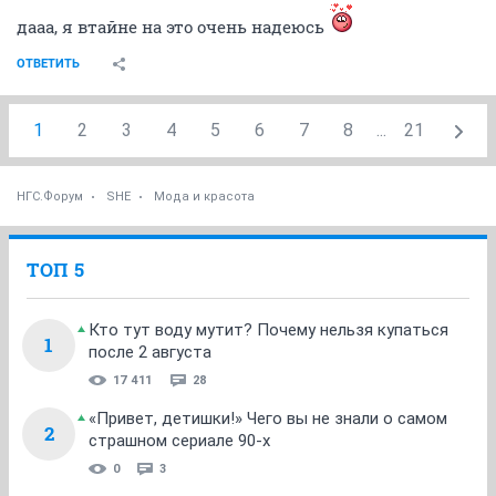
дааа, я втайне на это очень надеюсь
ОТВЕТИТЬ
1
2
3
4
5
6
7
8
...
21
НГС.Форум
SHE
Мода и красота
ТОП 5
Кто тут воду мутит? Почему нельзя купаться
1
после 2 августа
17 411
28
«Привет, детишки!» Чего вы не знали о самом
2
страшном сериале 90-х
0
3