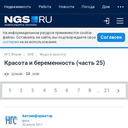
Недвижимость
Работа
Новости
Погода
Дом
На информационном ресурсе применяются cookie-
Согласен
файлы. Оставаясь на сайте, вы подтверждаете свое
согласие
на их использование.
НГС.Форум
SHE
Мода и красота
Красота и беременность (часть 25)
229448
1000
1
2
3
4
5
6
7
8
...
21
Автоинформатор
guru
20 июля 2011