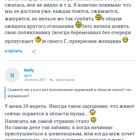
сжалась, вен не видно и т.д. Я конечно понимаю что
мы ее достали уже, каждая боится, сжимается,
жмурится, но нельзя же так грубить
в общем
ожидала другого отношения
Зато начала ценить
свою поликлинику (всегда беременных без очереди
пропускают
)и своего Г., прекрасная женщина
ОТВЕТИТЬ
Nafty
N
guru
20 июля 2011
химочкина
Скажите, ни у кого нет болезненных ощущений в области пупка? это
нормально?
У меня 29 недель. Иногда такое ощущение, что живот
сейчас порвется в области пупка...
Написала, аж самой страшно стало
На самом деле так забавно, я когда начинаю
прислушваться к шевелюшкам, или когда муж хочет
почувствовать, то доча в животе затихает и тоже