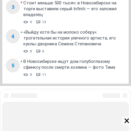
Стоит меньше 500 тысяч: в Новосибирске на
3
торги выставили серый Infiniti — его заложил
владелец
0
13
«Выйду хотя бы на молоко соберу»:
4
трогательная история уличного артиста, его
куклы-дворника Семена Степановича
0
6
В Новосибирске ищут дом голубоглазому
5
сфинксу после смерти хозяина — фото Тима
0
11