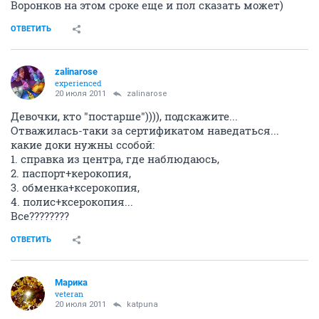
Воронков на этом сроке еще и пол сказать может)
ОТВЕТИТЬ
zalinarose
experienced
20 июля 2011
zalinarose
Девочки, кто "постарше")))), подскажите...
Отважилась-таки за сертификатом наведаться...
какие доки нужны ссобой:
1. справка из центра, где наблюдаюсь,
2. паспорт+керокопия,
3. обменка+ксерокопия,
4. полис+ксерокопия...
Все????????
ОТВЕТИТЬ
Марика
veteran
20 июля 2011
katpuna