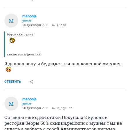
mahonja
M
junior
20 декабря 2011
Plaza
брусника рулит
какие зоны делали?
Я делала попу и бедра,кстати над коленкой см ушел
ОТВЕТИТЬ
mahonja
M
junior
20 декабря 2011
a_ngelina
Оставлю еще один отзыв.Покупала 2 купона в
ресторан Зебры 50% скидки,решили с мужем там не
сидеть а забрать с собой.Администратор видимо