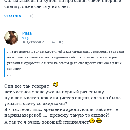
Облизываюсь на купон, но про салон такой впервые
слышу, даже сайта у них нет..
ОТВЕТИТЬ
Plaza
v.i.p.
16 декабря 2011
Tirgi
.....а по поводу парикмахера- я ей даже специально коммент зачитала,
на что она сказала что на скидочном сайте как-то не совсем верно
указали информацию и что на самом деле она просто снимает у них
кабинет)
.....
Они все так говорят
вот честное слово уже не первый раз слышу...
ну а как мастер, как инициатор акции, должна была
указать сайту со скидками?
Я - частное лицо, временно арендующая кабинет в
парикмахерской ..... провожу такую то акцию?!
А так то я очень хороший специалист