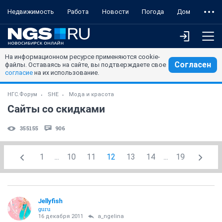
Недвижимость
Работа
Новости
Погода
Дом
На информационном ресурсе применяются cookie-
Согласен
файлы. Оставаясь на сайте, вы подтверждаете свое
согласие
на их использование.
НГС.Форум
SHE
Мода и красота
Сайты со скидками
355155
906
1
...
10
11
12
13
14
...
19
Jellyfish
guru
16 декабря 2011
a_ngelina