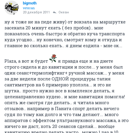
bigmoth
veteran
20 декабря 2011
Океан
ну я тоже не на педе живу) от вокзала на маршрутке
засекала 20 минут ехать ( без пробок).. мне
показалось очень быстро и обратно куча транспорта
куда угодно... ну конечно, смотрят кому и откуда и
главное во сколько ехать.. я днем ездила - мне ок...
Plaza, а вот и будет
я правда еще и на диете
строго сидела и до кавитации и после... у меня был
один сеанс+термолифтинг+ ручной массаж... у меня
за две недели после ОДНОЙ процедуры талия
сантиметров на 6 примерно уползла... и это не
шутка.. просто нужно все в комплексе делать, я
целенаправленно худею.. и мне кавитация помогла!
опять же смотря где делать.. я читала много
отзывов.. например в Паната спорт делать нечего
судя по тому как долго и что там делают... много
аппаратов с эффектом ультразвукового массажа, а это
ничего не даст, хоть 20 сеансов сделай... вообще
кавитацию вредно делать часто.. можно 1 раз в 10