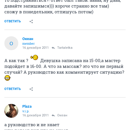
то подстраиваться?! ответ был такой: ааааа, ну дааа,
давайте запишимся))) короче странно все там)
схожу в понедельник, отпишусь потом)
ОТВЕТИТЬ
Океан
О
member
16 декабря 2011
Tartaletka
А как так ?
Девушка записана на 15-00,а мастер
подойдет в 16-00. А что за массаж? это что не первый
случай? А руководство как комментирует ситуацию?
ОТВЕТИТЬ
Plaza
v.i.p.
16 декабря 2011
Океан
а руководство и не знает