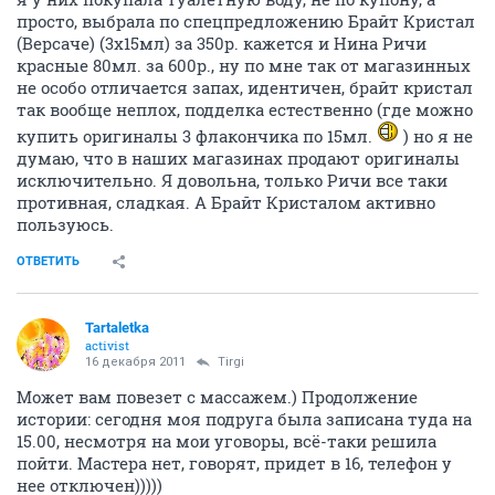
просто, выбрала по спецпредложению Брайт Кристал
(Версаче) (3х15мл) за 350р. кажется и Нина Ричи
красные 80мл. за 600р., ну по мне так от магазинных
не особо отличается запах, идентичен, брайт кристал
так вообще неплох, подделка естественно (где можно
купить оригиналы 3 флакончика по 15мл.
) но я не
думаю, что в наших магазинах продают оригиналы
исключительно. Я довольна, только Ричи все таки
противная, сладкая. А Брайт Кристалом активно
пользуюсь.
ОТВЕТИТЬ
Tartaletka
activist
16 декабря 2011
Tirgi
Может вам повезет с массажем.) Продолжение
истории: сегодня моя подруга была записана туда на
15.00, несмотря на мои уговоры, всё-таки решила
пойти. Мастера нет, говорят, придет в 16, телефон у
нее отключен)))))