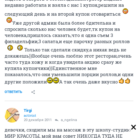
недавно работала и взяла с нас 1 купон,решили на
следующий день и на второй купон отовариться
Уже другой админ была более бдительна и
спросила сколько нас человек будет,тк купон на
человека,пришлось сказать,что я одна съем 3
филадельфии,3 салата,и еще парочку разных роллов
Только так сделали скидку,а никак ведь не
докажешь))Вообще очень люблю этот ресторан,очень
часто туда хожу и когда увидела акцию сразу же
купила купончики))Единственное мне
показалось,что они уменьшили порции роллов,и одни
другие положили
А так очень даже вкусно
ОТВЕТИТЬ
Tirgi
activist
20 декабря 2011
a_ngelina
девочки, сходили мы на массаж в эту школу-студию
МИР КРАСОТЫ, мой вам совет НИКОГДА ТУДА НЕ