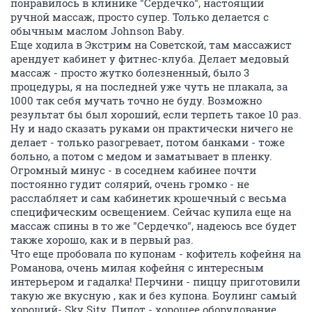
понравилось в клинике "Сердечко", настоящий
ручной массаж, просто супер. Только делается с
обычным маслом Johnson Baby.
Еще ходила в Экстрим на Советской, там массажист
арендует кабинет у фитнес-клуба. Делает медовый
массаж - просто жутко болезненный, было 3
процедуры, я на последней уже чуть не плакала, за
1000 так себя мучать точно не буду. Возможно
результат бы был хороший, если терпеть такое 10 раз.
Ну и надо сказать руками он практически ничего не
делает - только разогревает, потом банками - тоже
больно, а потом с медом и заматывает в пленку.
Огромный минус - в соседнем кабинее почти
постоянно гудит солярий, очень громко - не
расслабляет и сам кабинетик крошечный с весьма
специфическим освещением. Сейчас купила еще на
массаж спины в то же "Сердечко", надеюсь все будет
также хорошо, как и в первый раз.
Что еще пробовала по купонам - кофитель кофейня на
Романова, очень милая кофейня с интересным
интерьером и гадалка! Перчини - пиццу приготовили
такую же вкусную , как и без купона. Боулинг самый
хороший- Sky Sity. Пилот - хорошее оборудование