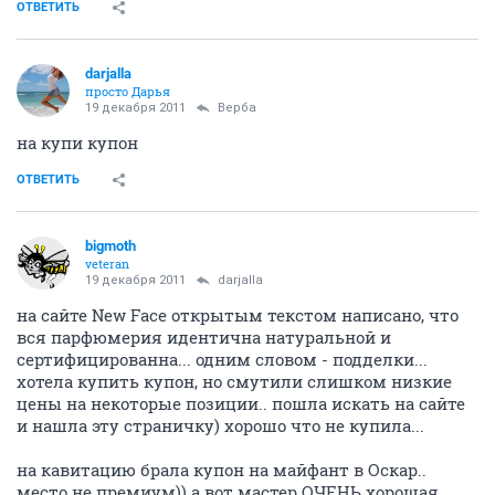
ОТВЕТИТЬ
darjalla
просто Дарья
19 декабря 2011
Верба
на купи купон
ОТВЕТИТЬ
bigmoth
veteran
19 декабря 2011
darjalla
на сайте New Face открытым текстом написано, что
вся парфюмерия идентична натуральной и
сертифицированна... одним словом - подделки...
хотела купить купон, но смутили слишком низкие
цены на некоторые позиции.. пошла искать на сайте
и нашла эту страничку) хорошо что не купила...
на кавитацию брала купон на майфант в Оскар..
место не премиум)) а вот мастер ОЧЕНЬ хорошая