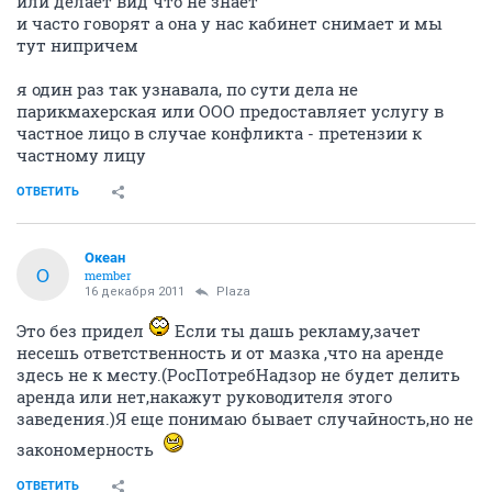
или делает вид что не знает
и часто говорят а она у нас кабинет снимает и мы
тут нипричем
я один раз так узнавала, по сути дела не
парикмахерская или ООО предоставляет услугу в
частное лицо в случае конфликта - претензии к
частному лицу
ОТВЕТИТЬ
Океан
О
member
16 декабря 2011
Plaza
Это без придел
Если ты дашь рекламу,зачет
несешь ответственность и от мазка ,что на аренде
здесь не к месту.(РосПотребНадзор не будет делить
аренда или нет,накажут руководителя этого
заведения.)Я еще понимаю бывает случайность,но не
закономерность
ОТВЕТИТЬ