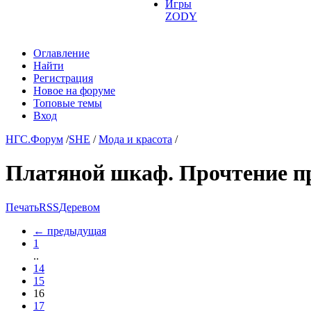
Игры
ZODY
Оглавление
Найти
Регистрация
Новое на форуме
Топовые темы
Вход
НГС.Форум
/
SHE
/
Мода и красота
/
Платяной шкаф. Прочтение п
Печать
RSS
Деревом
←
предыдущая
1
..
14
15
16
17