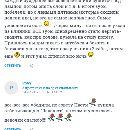
каждый зуб, далее все освещается или сушится под
лампой, потом опять слой и т.д. В итоге зубы
побелели, но с явными пятнами (которые сходили
недели две), но это не самое неприятное. Самое
ужасное это боль
, через минут пять, после ухода
из клиники, ВСЕ зубы одновременно стало дергать-
сводить, как при холоде, думала на стену полезу.
Пришлось выпрыгивать с автобуса и бежать в
ближайшую аптеку, там сразу выпила 2 табл., потом
еще
и этот ужас длился всю ночь
ОТВЕТИТЬ
PoNy
P
с претензией на оригинальность
04 июня 2011
Lazura
все-все-все убедили, по совету Насти
купила
отбеливающую "Лакалют", на этом и успокоюсь.
девочки спасибо!!!!
ОТВЕТИТЬ