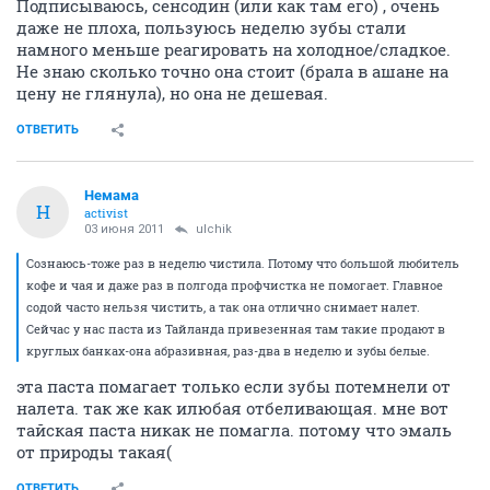
Подписываюсь, сенсодин (или как там его) , очень
даже не плоха, пользуюсь неделю зубы стали
намного меньше реагировать на холодное/сладкое.
Не знаю сколько точно она стоит (брала в ашане на
цену не глянула), но она не дешевая.
ОТВЕТИТЬ
Немама
Н
activist
03 июня 2011
ulchik
Сознаюсь-тоже раз в неделю чистила. Потому что большой любитель
кофе и чая и даже раз в полгода профчистка не помогает. Главное
содой часто нельзя чистить, а так она отлично снимает налет.
Сейчас у нас паста из Тайланда привезенная там такие продают в
круглых банках-она абразивная, раз-два в неделю и зубы белые.
эта паста помагает только если зубы потемнели от
налета. так же как илюбая отбеливающая. мне вот
тайская паста никак не помагла. потому что эмаль
от природы такая(
ОТВЕТИТЬ