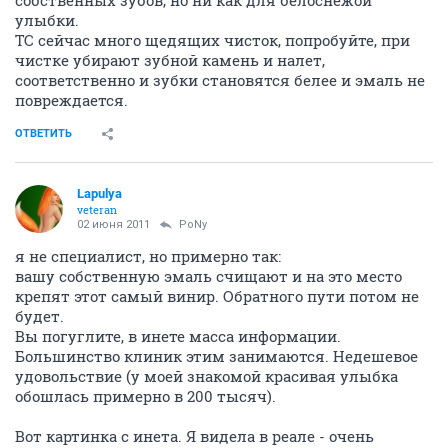
собственных зубов, но ни как для белоснежой
улыбки.
ТС сейчас много щедящих чисток, попробуйте, при
чистке убирают зубной камень и налет,
соответственно и зубки становятся белее и эмаль не
повреждается.
ОТВЕТИТЬ
Lapulya
veteran
02 июня 2011
PoNy
я не специалист, но примерно так:
вашу собственную эмаль счищают и на это место
крепят этот самый винир. Обратного пути потом не
будет.
Вы погуглите, в инете масса информации.
Большинство клиник этим занимаются. Недешевое
удовольствие (у моей знакомой красивая улыбка
обошлась примерно в 200 тысяч).
Вот картинка с инета. Я видела в реале - очень