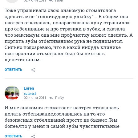
02 июня 2011
Габи
Тоже упрашивала свою знакомую стоматолога
сделать мне "голливудскую улыбку"... В общем она
наотрез отказалась, понарассказала кучу страшилок
про отбеливание и про стразики в зубах, и сказала
что максимум она мне профчистку может сделать. А
портить зубы отбеливанием рука не поднимется.
Сильно подозреваю, что в какой нибудь клинике
посторонний стоматолог был бы не столь
щепетильным....
ОТВЕТИТЬ
Loren
activist
02 июня 2011
PoNy
И мне знакомая стоматолог наотрез отказалась
делать отбеливание,сославшись на то,что
безопасных отбеливаний просто не бывает.Тем
более,что у меня и самой зубы чувствительные
ОТВЕТИТЬ