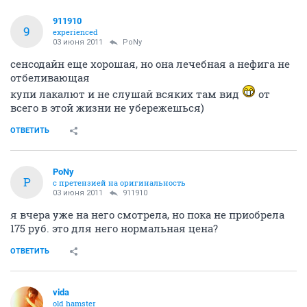
911910
9
experienced
03 июня 2011
PoNy
сенсодайн еще хорошая, но она лечебная а нефига не
отбеливающая
купи лакалют и не слушай всяких там вид
от
всего в этой жизни не убережешься)
ОТВЕТИТЬ
PoNy
P
с претензией на оригинальность
03 июня 2011
911910
я вчера уже на него смотрела, но пока не приобрела
175 руб. это для него нормальная цена?
ОТВЕТИТЬ
vida
old hamster