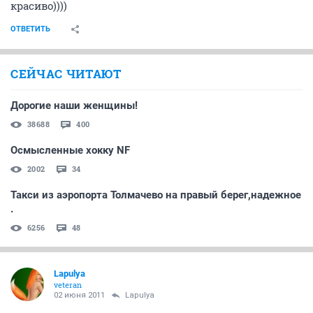
красиво))))
ОТВЕТИТЬ
СЕЙЧАС ЧИТАЮТ
Дорогие наши женщины!
38688
400
Осмысленные хокку NF
2002
34
Такси из аэропорта Толмачево на правый берег,надежное
.
6256
48
Lapulya
veteran
02 июня 2011
Lapulya