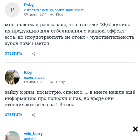
PoNy
P
с претензией на оригинальность
09 июня 2011
Kloij
мне знакомая рассказала, что в аптеке "36,6" купила
их продукцию для отбеливания с каппой. эффект
есть, но злоупотреблять не стоит - чувствительность
зубов повышается.
ОТВЕТИТЬ
Kloij
experienced
09 июня 2011
PoNy
зайду к ним, посмотрю, спасибо......в инете нашла ещё
информацию про полоски и лак, но вроде они
отбеливают всего на 1-3 тона
ОТВЕТИТЬ
wild_berry
activist