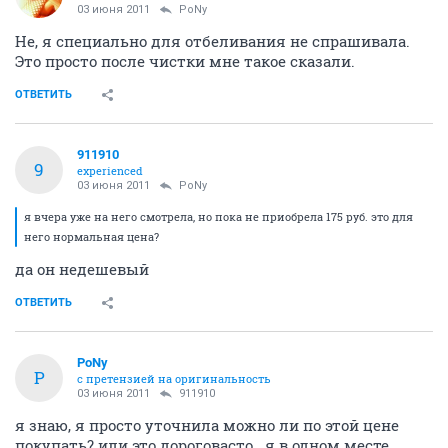
03 июня 2011
PoNy
Не, я специально для отбеливания не спрашивала.
Это просто после чистки мне такое сказали.
ОТВЕТИТЬ
911910
9
experienced
03 июня 2011
PoNy
я вчера уже на него смотрела, но пока не приобрела 175 руб. это для
него нормальная цена?
да он недешевый
ОТВЕТИТЬ
PoNy
P
с претензией на оригинальность
03 июня 2011
911910
я знаю, я просто уточнила можно ли по этой цене
покупать? или это дороговасто...я в одном месте