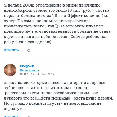
Я делала ZOOm отбеливание в одной из клиник
новосибирска, стоило это около 10 тыс. руб. + чистка
перед отбеливанием за 1.5 тыс. Эффект конечно был
супер! Но самое печальное, что красота эта
продержалась всего 1 год((( На мои зубы никак не
повлияло, ну т.е. чувствительность больше не стала,
кариеса нового не наблюдается.. Сейчас ребеночка
рожу и еще раз сделаю)
ОТВЕТИТЬ
Snegovik
Веснушкина
02 июня 2011
PoNy
знаю людей, которые навсегда потеряли здоровье
зубов после такого ...спят в капах со спец
.раствором..в том числе обезболивающим....от
лукавого это все....хотя понимаю - охота пуще неволи.
Но тут надо помнить...зубы - не волосы....они не
отрастут....