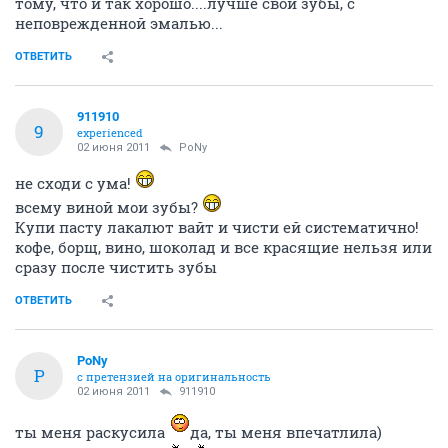
тому, что и так хорошо....лучше свои зубы, с
неповрежденной эмалью...
ОТВЕТИТЬ
911910
9
experienced
02 июня 2011
PoNy
не сходи с ума!
всему виной мои зубы?
Купи пасту лакалют вайт и чисти ей систематично!
кофе, борщ, вино, шоколад и все красящие нельзя или
сразу после чистить зубы
ОТВЕТИТЬ
PoNy
P
с претензией на оригинальность
02 июня 2011
911910
ты меня раскусила
да, ты меня впечатлила)