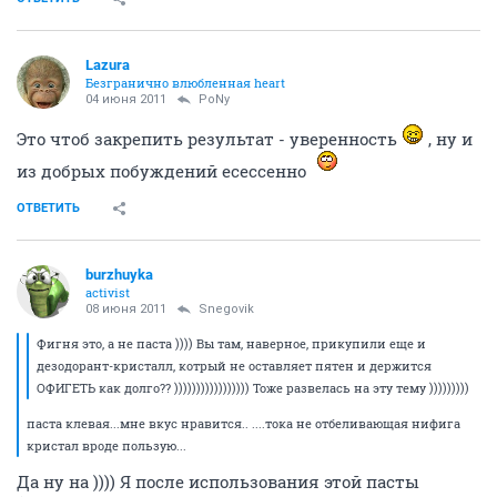
Lazura
Безгранично влюбленная heart
04 июня 2011
PoNy
Это чтоб закрепить результат - уверенность
, ну и
из добрых побуждений есессенно
ОТВЕТИТЬ
burzhuyka
activist
08 июня 2011
Snegovik
Фигня это, а не паста )))) Вы там, наверное, прикупили еще и
дезодорант-кристалл, котрый не оставляет пятен и держится
ОФИГЕТЬ как долго?? ))))))))))))))))) Тоже развелась на эту тему )))))))))
паста клевая...мне вкус нравится.. ....тока не отбеливающая нифига
кристал вроде пользую...
Да ну на )))) Я после использования этой пасты