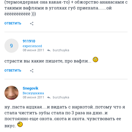
(термоядерная она какая-то) + обжорство ананасами с
такими вафлями в уголках губ приехала.......ой
ёёёёёёёёёёё )))
ОТВЕТИТЬ
911910
9
experienced
08 июня 2011
burzhuyka
страсти вы какие пишете, про вафли...
ОТВЕТИТЬ
Snegovik
Веснушкина
08 июня 2011
burzhuyka
ну..паста аццкая....и видать с наркотой..потому что я
стала чистить зубы стала по 3 раза на дню..и
постоянно еще охота..охота и охота..чувствовать ее
вкус.