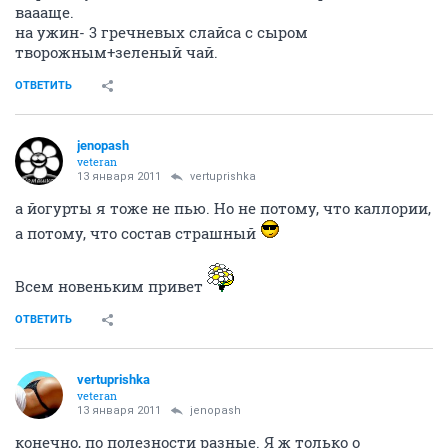
ваааще.
на ужин- 3 гречневых слайса с сыром
творожным+зеленый чай.
ОТВЕТИТЬ
jenopash
veteran
13 января 2011
vertuprishka
а йогурты я тоже не пью. Но не потому, что каллории,
а потому, что состав страшный
Всем новеньким привет
ОТВЕТИТЬ
vertuprishka
veteran
13 января 2011
jenopash
конечно, по полезности разные. Я ж только о