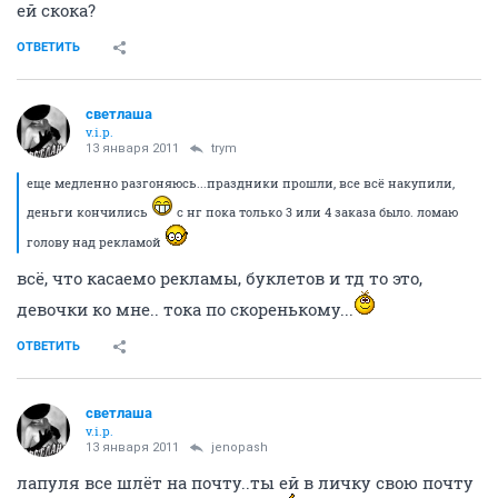
ей скока?
ОТВЕТИТЬ
светлаша
v.i.p.
13 января 2011
trym
еще медленно разгоняюсь...праздники прошли, все всё накупили,
деньги кончились
с нг пока только 3 или 4 заказа было. ломаю
голову над рекламой
всё, что касаемо рекламы, буклетов и тд то это,
девочки ко мне.. тока по скоренькому...
ОТВЕТИТЬ
светлаша
v.i.p.
13 января 2011
jenopash
лапуля все шлёт на почту..ты ей в личку свою почту