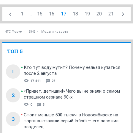
1
...
15
16
17
18
19
20
21
НГС.Форум
SHE
Мода и красота
ТОП 5
Кто тут воду мутит? Почему нельзя купаться
1
после 2 августа
17 411
28
«Привет, детишки!» Чего вы не знали о самом
2
страшном сериале 90-х
0
3
Стоит меньше 500 тысяч: в Новосибирске на
3
торги выставили серый Infiniti — его заложил
владелец