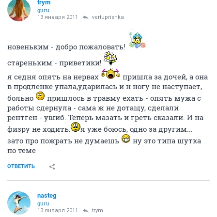
trym
guru
13 января 2011
vertuprishka
новеньким - добро пожаловать!
стареньким - приветики!
я седня опять на нервах
пришла за дочей, а она
в продленке упала,ударилась и н ногу не наступает,
больно
пришлось в травму ехать - опять мужа с
работы сдернула - сама ж не дотащу, сделали
рентген - ушиб. Теперь мазать и греть сказали. И на
физру не ходить.
я уже боюсь, одно за другим...
зато про пожрать не думаешь
ну это типа шутка
по теме
ОТВЕТИТЬ
nasteg
guru
13 января 2011
trym