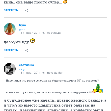
кинь.. она ваще просто супер...
ОТВЕТИТЬ
trym
guru
13 января 2011
светлаша
да???уже иду
ОТВЕТИТЬ
светлаша
v.i.p.
13 января 2011
nevestaMari
Девочки, а что разве сегодня не будетет отмечать НГ по старому?
я вот что то уже настроилась на шампусик и мандаринки)))
я буду..вернее уже начала.. правдо немного раньше ,а
и что?? но вместо шампусика будет бальзам на
травах...и мандарины, апельсины, а конфетки были