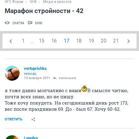
НГС.Форум
SHE
Мода и красота
Марафон стройности - 42
194794
1000
1
...
15
16
17
18
19
20
21
vertuprishka
veteran
13 января 2011
катюнька
я тоже давно молчаливо с вами
В смысле читаю,
почти всех знаю, но не пишу.
Тоже хочу похудеть. На сегодняшний день рост 173,
вес после праздников 69. До - был 67. Хочу 60-62.
ОТВЕТИТЬ
Lapulya