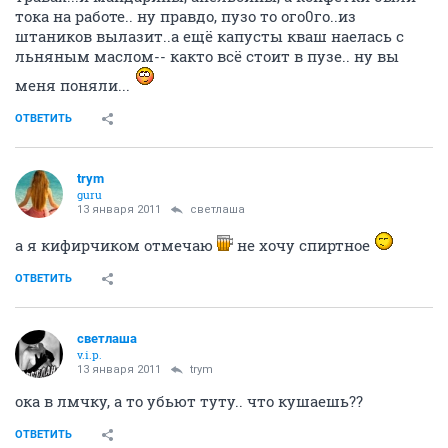
тока на работе.. ну правдо, пузо то ого0го..из
штаников вылазит..а ещё капусты кваш наелась с
льняным маслом-- както всё стоит в пузе.. ну вы
меня поняли...
ОТВЕТИТЬ
trym
guru
13 января 2011
светлаша
а я кифирчиком отмечаю
не хочу спиртное
ОТВЕТИТЬ
светлаша
v.i.p.
13 января 2011
trym
ока в лмчку, а то убьют туту.. что кушаешь??
ОТВЕТИТЬ