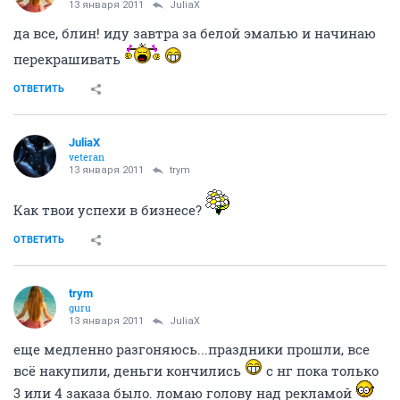
13 января 2011
JuliaX
да все, блин! иду завтра за белой эмалью и начинаю
перекрашивать
ОТВЕТИТЬ
JuliaX
veteran
13 января 2011
trym
Как твои успехи в бизнесе?
ОТВЕТИТЬ
trym
guru
13 января 2011
JuliaX
еще медленно разгоняюсь...праздники прошли, все
всё накупили, деньги кончились
с нг пока только
3 или 4 заказа было. ломаю голову над рекламой