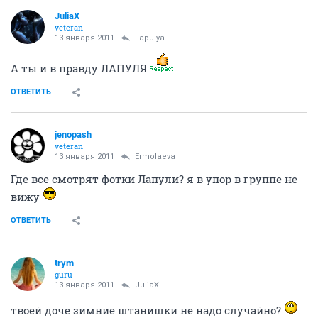
JuliaX
veteran
13 января 2011
Lapulya
А ты и в правду ЛАПУЛЯ
ОТВЕТИТЬ
jenopash
veteran
13 января 2011
Ermolaeva
Где все смотрят фотки Лапули? я в упор в группе не
вижу
ОТВЕТИТЬ
trym
guru
13 января 2011
JuliaX
твоей доче зимние штанишки не надо случайно?