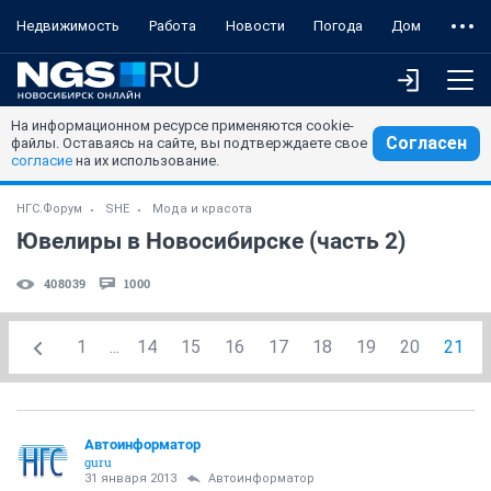
Недвижимость
Работа
Новости
Погода
Дом
На информационном ресурсе применяются cookie-
Согласен
файлы. Оставаясь на сайте, вы подтверждаете свое
согласие
на их использование.
НГС.Форум
SHE
Мода и красота
Ювелиры в Новосибирске (часть 2)
408039
1000
1
...
14
15
16
17
18
19
20
21
Автоинформатор
guru
31 января 2013
Автоинформатор