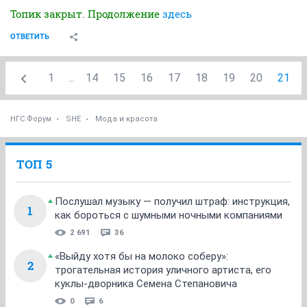
Топик закрыт. Продолжение
здесь
ОТВЕТИТЬ
1
...
14
15
16
17
18
19
20
21
НГС.Форум
SHE
Мода и красота
ТОП 5
Послушал музыку — получил штраф: инструкция,
1
как бороться с шумными ночными компаниями
2 691
36
«Выйду хотя бы на молоко соберу»:
2
трогательная история уличного артиста, его
куклы-дворника Семена Степановича
0
6