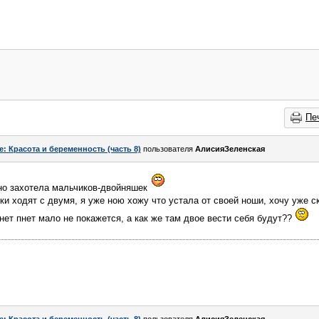
Пе
e: Красота и беременность (часть 8)
пользователя
АлисияЗеленская
но захотела мальчиков-двойняшек
ки ходят с двумя, я уже ною хожу что устала от своей ноши, хочу уже с
пнет пнет мало не покажется, а как же там двое вести себя будут??