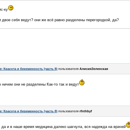
мс-ку
м двое себя ведут? они же всё равно разделены перегородкой, да?
e: Красота и беременность (часть 8)
пользователя
АлисияЗеленская
 ничем они не разделены Как-то так и ведут
e: Красота и беременность (часть 8)
пользователя
rfnthbyf
, да и в наше время медицина далеко шагнула, вся надежда на врачей