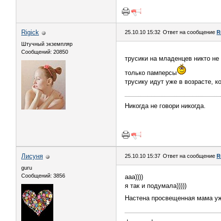
Rigick
25.10.10 15:32
Ответ на сообщение
R
Штучный экземпляр
Сообщений: 20850
трусики на младенцев никто не
только памперсы
трусику идут уже в возрасте, к
Никогда не говори никогда.
Лисуня
25.10.10 15:37
Ответ на сообщение
R
guru
Сообщений: 3856
ааа))))
я так и подумала)))))
Настена просвещенная мама уже