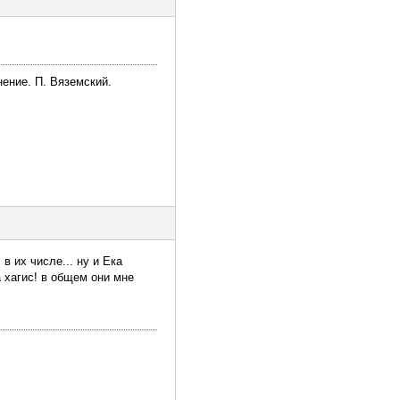
ение. П. Вяземский.
в их числе... ну и Ека
 хагис! в общем они мне