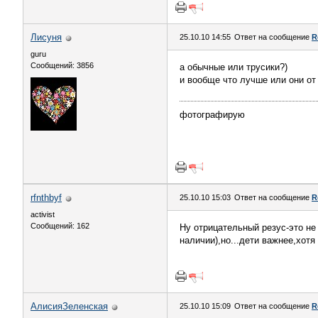
Лисуня
25.10.10 14:55
Ответ на сообщение
R
guru
Сообщений: 3856
а обычные или трусики?)
и вообще что лучше или они от
фотографирую
rfnthbyf
25.10.10 15:03
Ответ на сообщение
R
activist
Сообщений: 162
Ну отрицательный резус-это не
наличии),но...дети важнее,хот
АлисияЗеленская
25.10.10 15:09
Ответ на сообщение
R