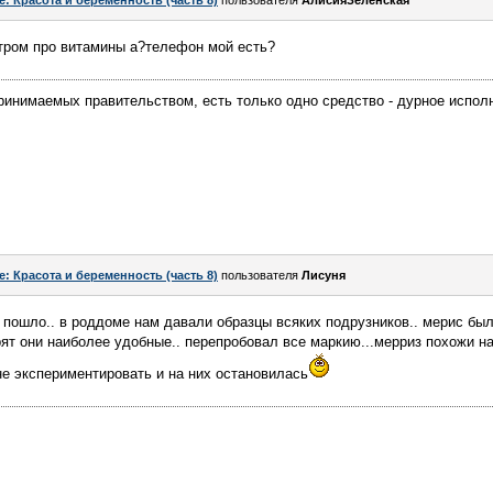
e: Красота и беременность (часть 8)
пользователя
АлисияЗеленская
утром про витамины а?телефон мой есть?
ринимаемых правительством, есть только одно средство - дурное исполн
e: Красота и беременность (часть 8)
пользователя
Лисуня
к пошло.. в роддоме нам давали образцы всяких подрузников.. мерис был 
рят они наиболее удобные.. перепробовал все маркию...мерриз похожи на
е экспериментировать и на них остановилась