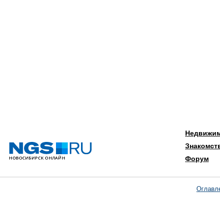
Недвижи
Знакомст
Форум
Оглавл