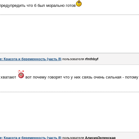
предупредить что б был морально готов
e: Красота и беременность (часть 8)
пользователя
rfnthbyf
и хватают
вот почему говорят что у них связь очень сильная - потому
e: Красота и беременность (часть 8)
пользователя
АлисияЗеленская