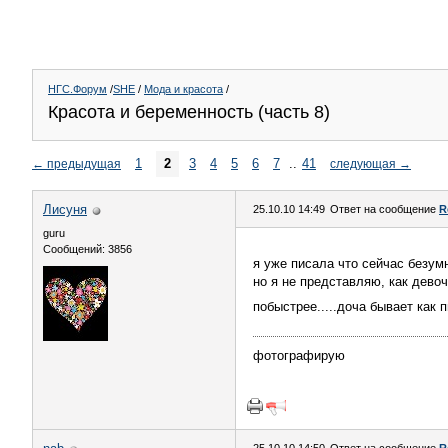
НГС.Форум
/
SHE
/
Мода и красота
/
Красота и беременность (часть 8)
1
2
3
4
5
6
7
..
41
←
предыдущая
следующая
→
Лисуня
25.10.10 14:49
Ответ на сообщение
R
guru
Сообщений: 3856
я уже писала что сейчас безум
но я не представляю, как девоч
побыстрее.....доча бывает как 
фотографирую