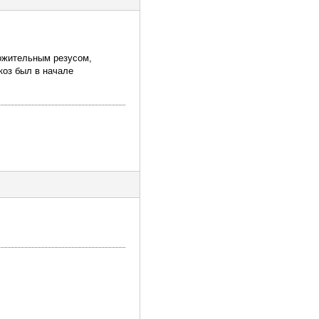
ложительным резусом,
икоз был в начале