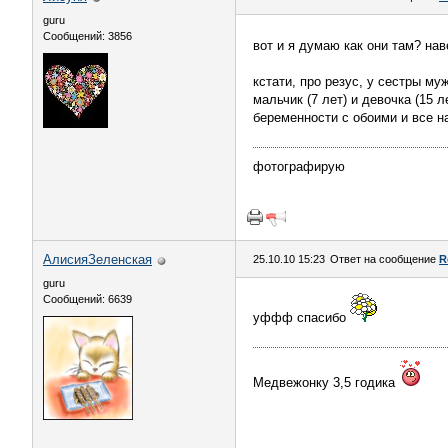
guru
Сообщений: 3856
вот и я думаю как они там? на
кстати, про резус, у сестры м
мальчик (7 лет) и девочка (15 
беременности с обоими и все н
фотографирую
АлисияЗеленская
25.10.10 15:23
Ответ на сообщение
R
guru
Сообщений: 6639
уффф спасибо
Медвежонку 3,5 годика