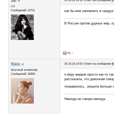
nab
25.10.10 14:50
Ответ на сообщение
R
п.3
Сообщений: 13711
как бы мне напомнить в среду
В России против дурных мер, п
Rigick
25.10.10 14:53
Ответ на сообщение
R
Штучный экземпляр
Сообщений: 20850
я беру мерриз.просто как-то та
рассказала, что девочкам гово
понравились.. решила больше н
Никогда не говори никогда.