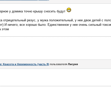
верное у домика точно крышу сносить будут
ужа отрицательный резус, у мужа положительный, у нее двое детей с по
лет) И ничего, все хорошо было. Единственное у нее очень сильный токс
а этом
e: Красота и беременность (часть 8)
пользователя
Лисуня