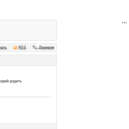
чать
RSS
Деревом
корей родить