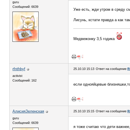
guru
Сообщений: 6639
Уже есть, жди утром в среду с
Лисунь, кстати правда а как та
Медвежонку 3,5 годика
rfnthbyf
25.10.10 15:13
Ответ на сообщение
R
activist
Сообщений: 162
если однояйцевые близняшки,то
АлисияЗеленская
25.10.10 15:15
Ответ на сообщение
R
guru
Сообщений: 6639
я тоже считаю что дети важнее