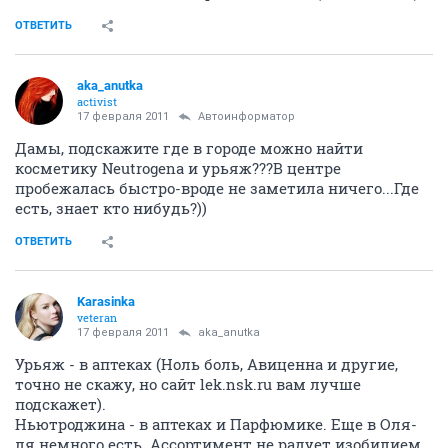
ОТВЕТИТЬ
aka_anutka
activist
17 февраля 2011
Автоинформатор
Дамы, подскажите где в городе можно найти
косметику Neutrogena и урьяж???В центре
пробежалась быстро-вроде не заметила ничего...Где
есть, знает кто нибудь?))
ОТВЕТИТЬ
Karasinka
veteran
17 февраля 2011
aka_anutka
Урьяж - в аптеках (Ноль боль, Авиценна и другие,
точно не скажу, но сайт lek.nsk.ru вам лучше
подскажет).
Ньютроджина - в аптеках и Парфюмике. Еще в Оля-
ля немного есть. Ассортимент не радует изобилием.