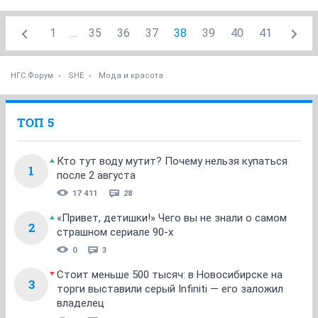
1
...
35
36
37
38
39
40
41
НГС.Форум
SHE
Мода и красота
ТОП 5
Кто тут воду мутит? Почему нельзя купаться
1
после 2 августа
17 411
28
«Привет, детишки!» Чего вы не знали о самом
2
страшном сериале 90-х
0
3
Стоит меньше 500 тысяч: в Новосибирске на
3
торги выставили серый Infiniti — его заложил
владелец