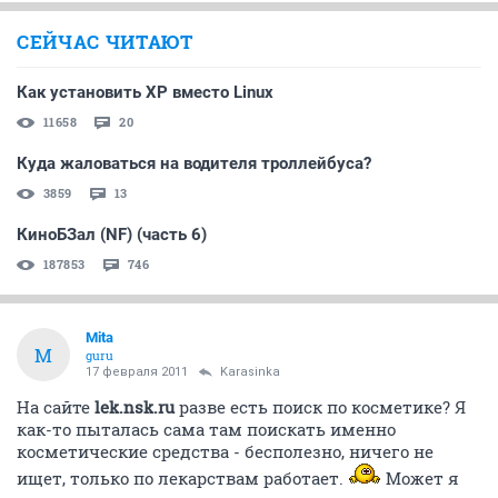
СЕЙЧАС ЧИТАЮТ
Как установить XP вместо Linux
11658
20
Куда жаловаться на водителя троллейбуса?
3859
13
КиноБЗал (NF) (часть 6)
187853
746
Mita
M
guru
17 февраля 2011
Karasinka
На сайте
lek.nsk.ru
разве есть поиск по косметике? Я
как-то пыталась сама там поискать именно
косметические средства - бесполезно, ничего не
ищет, только по лекарствам работает.
Может я