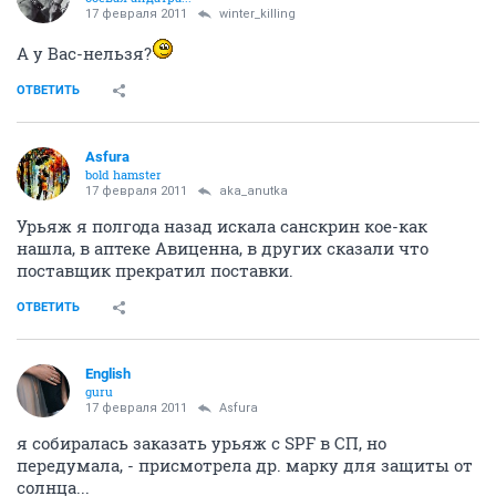
17 февраля 2011
winter_killing
А у Вас-нельзя?
ОТВЕТИТЬ
Asfura
bold hamster
17 февраля 2011
aka_anutka
Урьяж я полгода назад искала санскрин кое-как
нашла, в аптеке Авиценна, в других сказали что
поставщик прекратил поставки.
ОТВЕТИТЬ
English
guru
17 февраля 2011
Asfura
я собиралась заказать урьяж с SPF в СП, но
передумала, - присмотрела др. марку для защиты от
солнца...