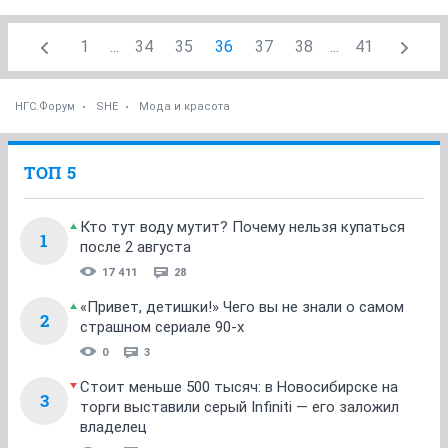
1
...
34
35
36
37
38
...
41
НГС.Форум
SHE
Мода и красота
ТОП 5
Кто тут воду мутит? Почему нельзя купаться
1
после 2 августа
17 411
28
«Привет, детишки!» Чего вы не знали о самом
2
страшном сериале 90-х
0
3
Стоит меньше 500 тысяч: в Новосибирске на
3
торги выставили серый Infiniti — его заложил
владелец