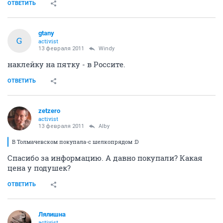
ОТВЕТИТЬ
gtany
G
activist
13 февраля 2011
Windy
наклейку на пятку - в Россите.
ОТВЕТИТЬ
zetzero
activist
13 февраля 2011
Alby
В Толмачевском покупала-с шелкопрядом :D
Спасибо за информацию. А давно покупали? Какая
цена у подушек?
ОТВЕТИТЬ
Лялишна
activist