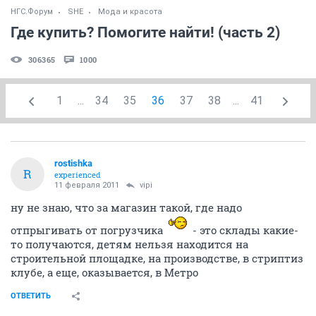
НГС.Форум
SHE
Мода и красота
Где купить? Помогите найти! (часть 2)
306365
1000
1
...
34
35
36
37
38
...
41
rostishka
R
experienced
11 февраля 2011
vipi
ну не знаю, что за магазин такой, где надо
отпрыгивать от погрузчика
- это склады какие-
то получаются, детям нельзя находится на
строительной площадке, на производстве, в стриптиз
клубе, а еще, оказывается, в Метро
ОТВЕТИТЬ