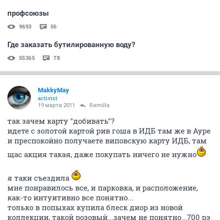
профсоюзы
9693
56
Где заказать бутилированную воду?
55365
78
MakkyMay
activist
19 марта 2011
Ramilla
так зачем карту "добивать"?
идете с золотой картой рив гоша в ИДБ там же в Ауре
и преспокойно получаете виповскую карту ИДБ, там
щас акция такая, даже покупать ничего не нужно
я таки съездила
мне понравилось все, и парковка, и расположение,
как-то интуитивно все понятно...
только в попыхах купила блеск диор из новой
коллекции, такой розовый...зачем не понятно...700 рэ