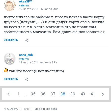
oksaSPY
veteran
19 марта 2011
anna_dub
никто ничего не забирает. просто показываете карту
другого (летуаль, .../) и они дадут карту свою. всегда
во всех так. т.к. карта магазина это по правилам
собственность магазина. Вам дают ею пользоваться.
ОТВЕТИТЬ
anna_dub
veteran
19 марта 2011
oksaSPY
так это вообще великолепно)
ОТВЕТИТЬ
1
...
35
36
37
38
39
40
41
НГС.Форум
SHE
Мода и красота