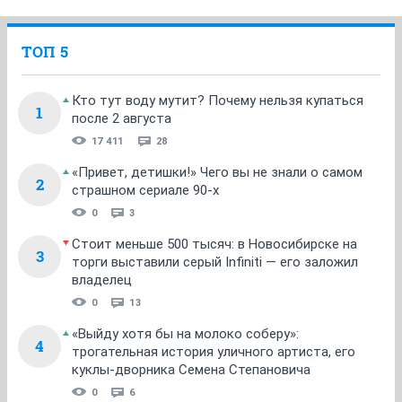
ТОП 5
Кто тут воду мутит? Почему нельзя купаться
1
после 2 августа
17 411
28
«Привет, детишки!» Чего вы не знали о самом
2
страшном сериале 90-х
0
3
Стоит меньше 500 тысяч: в Новосибирске на
3
торги выставили серый Infiniti — его заложил
владелец
0
13
«Выйду хотя бы на молоко соберу»:
4
трогательная история уличного артиста, его
куклы-дворника Семена Степановича
0
6