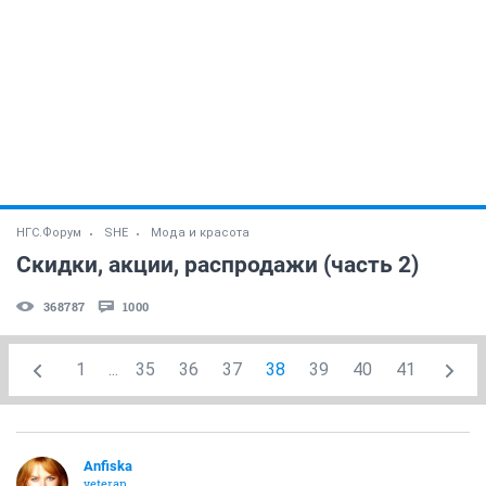
НГС.Форум
SHE
Мода и красота
Скидки, акции, распродажи (часть 2)
368787
1000
1
...
35
36
37
38
39
40
41
Anfiska
veteran