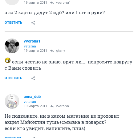
19 марта 2011
vvorona1
а за 2 карты дадут 2 идб? или 1 шт в руки?
ОТВЕТИТЬ
vvorona1
veteran
19 марта 2011
gtany
если честно не знаю, врят ли.... попросите подругу
с Вами сходить
ОТВЕТИТЬ
anna_dub
veteran
19 марта 2011
vvorona1
Не подкажите, ни в каком магазине не проходит
акция Мэйбилин тушь+смывка в подарок?
если кто увидит, напишите, плиз)