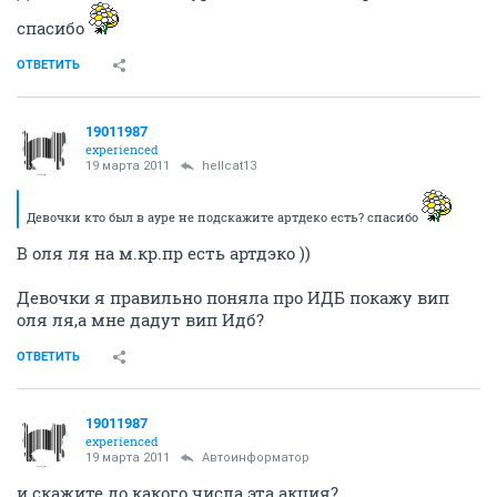
спасибо
ОТВЕТИТЬ
19011987
experienced
19 марта 2011
hellcat13
Девочки кто был в ауре не подскажите артдеко есть? спасибо
В оля ля на м.кр.пр есть артдэко ))
Девочки я правильно поняла про ИДБ покажу вип
оля ля,а мне дадут вип Идб?
ОТВЕТИТЬ
19011987
experienced
19 марта 2011
Автоинформатор
и скажите до какого числа эта акция?