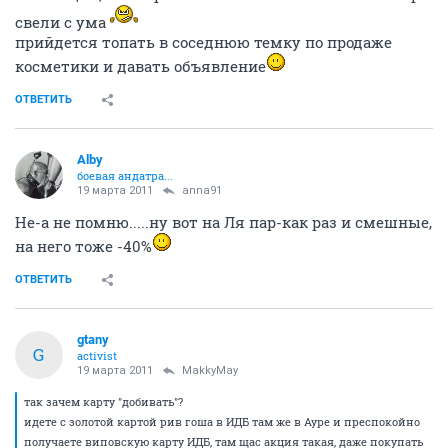
свели с ума
прийдется топать в соседнюю темку по продаже
косметики и давать объявление
ОТВЕТИТЬ
Alby
боевая андатра...
19 марта 2011
anna91
Не-а не помню.....ну вот на Ля пар-как раз и смешные,
на него тоже -40%
ОТВЕТИТЬ
gtany
G
activist
19 марта 2011
MakkyMay
так зачем карту "добивать"?
идете с золотой картой рив гоша в ИДБ там же в Ауре и преспокойно
получаете виповскую карту ИДБ, там щас акция такая, даже покупать