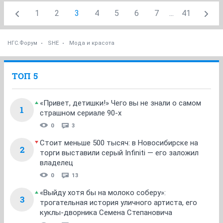
1
2
3
4
5
6
7
...
41
НГС.Форум
SHE
Мода и красота
ТОП 5
«Привет, детишки!» Чего вы не знали о самом
1
страшном сериале 90-х
0
3
Стоит меньше 500 тысяч: в Новосибирске на
2
торги выставили серый Infiniti — его заложил
владелец
0
13
«Выйду хотя бы на молоко соберу»:
3
трогательная история уличного артиста, его
куклы-дворника Семена Степановича