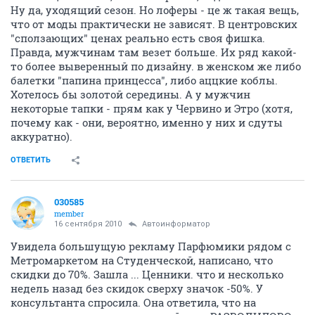
Ну да, уходящий сезон. Но лоферы - це ж такая вещь,
что от моды практически не зависят. В центровских
"сползающих" ценах реально есть своя фишка.
Правда, мужчинам там везет больше. Их ряд какой-
то более выверенный по дизайну. в женском же либо
балетки "папина принцесса", либо аццкие коблы.
Хотелось бы золотой середины. А у мужчин
некоторые тапки - прям как у Червино и Этро (хотя,
почему как - они, вероятно, именно у них и сдуты
аккуратно).
ОТВЕТИТЬ
030585
member
16 сентября 2010
Автоинформатор
Увидела большущую рекламу Парфюмики рядом с
Метромаркетом на Студенческой, написано, что
скидки до 70%. Зашла ... Ценники. что и несколько
недель назад без скидок сверху значок -50%. У
консультанта спросила. Она ответила, что на