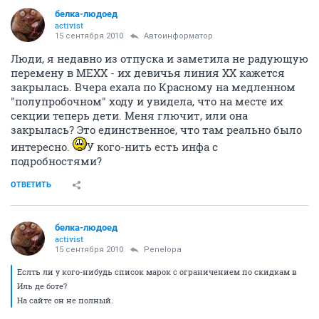
белка-людоед
activist
15 сентября 2010
Автоинформатор
Люди, я недавно из отпуска и заметила не радующую
перемену в МЕXX - их девичья линия XX кажется
закрылась. Вчера ехала по Красному на медленном
"полупробочном" ходу и увидела, что на месте их
секции теперь дети. Меня глючит, или она
закрылась? Это единственное, что там реально было
интересно.
У кого-нить есть инфа с
подробностями?
ОТВЕТИТЬ
белка-людоед
activist
15 сентября 2010
Penelopa
Еслть ли у кого-нибудь список марок с ограничением по скидкам в
Иль де боте?
На сайте он не полный.