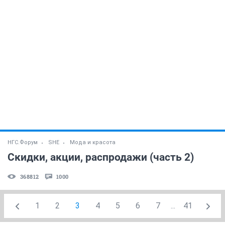
НГС.Форум
SHE
Мода и красота
Скидки, акции, распродажи (часть 2)
368812
1000
1
2
3
4
5
6
7
...
41