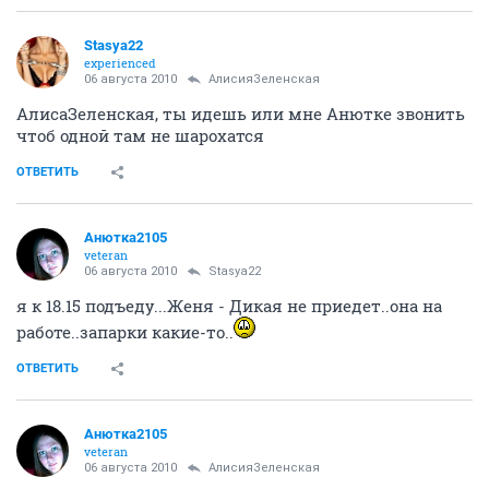
Stasya22
experienced
06 августа 2010
АлисияЗеленская
АлисаЗеленская, ты идешь или мне Анютке звонить
чтоб одной там не шарохатся
ОТВЕТИТЬ
Анютка2105
veteran
06 августа 2010
Stasya22
я к 18.15 подъеду...Женя - Дикая не приедет..она на
работе..запарки какие-то..
ОТВЕТИТЬ
Анютка2105
veteran
06 августа 2010
АлисияЗеленская