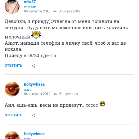
mila87
veteran
06 августа 2010
Анютка2105
Девочки, я приеду)Отлегла от меня тошнота на
сегодня...буду есть мороженное или пить коктейль
молочный
Анют, напиши телефон в личку свой, чтоб я вас не
искала.
Приеду к 18/20 где-то
ОТВЕТИТЬ
Boltywkaaa
guru
06 августа 2010
Boltywkaaa
Аня, ешь-ешь, весы не привезут...тсссс
ОТВЕТИТЬ
Boltywkaaa
guru