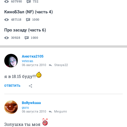
607990
732
КиноБЗал (NF) (часть 4)
487118
1000
Про засаду (часть 6)
30928
1000
Анютка2105
veteran
06 августа 2010
Stasya22
я в 18.15 буду!!!
ОТВЕТИТЬ
Boltywkaaa
guru
06 августа 2010
Megumi
Золушка ты моя