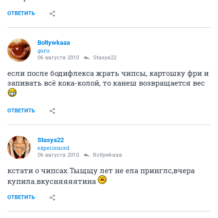
ОТВЕТИТЬ
Boltywkaaa
guru
06 августа 2010
Stasya22
если после бодифлекса жрать чипсы, картошку фри и
запивать всё кока-колой, то канеш возвращается вес
ОТВЕТИТЬ
Stasya22
experienced
06 августа 2010
Boltywkaaa
кстати о чипсах.Тыщщу лет не ела принглс,вчера
купила.вкусняяяятина
ОТВЕТИТЬ