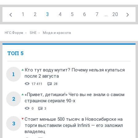
1
2
3
4
5
6
7
...
20
НГС.Форум
SHE
Мода и красота
ТОП 5
Кто тут воду мутит? Почему нельзя купаться
1
после 2 августа
17 411
28
«Привет, детишки!» Чего вы не знали о самом
2
страшном сериале 90-х
0
3
Стоит меньше 500 тысяч: в Новосибирске на
3
торги выставили серый Infiniti — его заложил
владелец