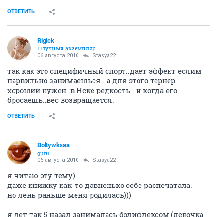
ОТВЕТИТЬ
Rigick
Штучный экземпляр
06 августа 2010
Stasya22
так как это специфичный спорт..дает эффект еслим
парвильно занимаешься.. а для этого тернер
хороший нужен..в Нске редкость.. и когда его
бросаешь..вес возвращается.
ОТВЕТИТЬ
Boltywkaaa
guru
06 августа 2010
Stasya22
я читаю эту тему)
даже книжку как-то давненько себе распечатала.
но лень раньше меня родилась)))
я лет так 5 назад занималась бодифлексом (девочка