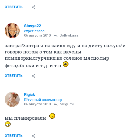
ОТВЕТИТЬ
Stasya22
experienced
06 августа 2010
Boltywkaaa
завтра?Завтра я на сайкл иду и на диету сажусь!и
говорю потом о том как вкусны
помидорки,огурчики,не соленое мясцо,сыр
фета,яблоки и т.д. и т.п.
ОТВЕТИТЬ
Rigick
Штучный экземпляр
06 августа 2010
Megumi
мы планировали
ОТВЕТИТЬ