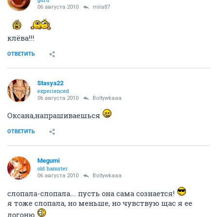
06 августа 2010
mila87
клёва!!!
ОТВЕТИТЬ
Stasya22
experienced
06 августа 2010
Boltywkaaa
Оксана,напрашиваешься
ОТВЕТИТЬ
Megumi
old hamster
06 августа 2010
Boltywkaaa
слопала-слопала... пусть она сама сознается!
я тоже слопала, но меньше, но чувствую щас я ее
догоню