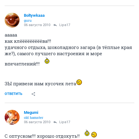
Boltywkaaa
guru
06 августа 2010
Lipa17
ааааа
как клёёёёёёёёёва!!!
удачного отдыха, шоколадного загара (в тёплые края
же?), самого лучшего настроения и море
впечатлений!!!
ЗЫ привези нам кусочек лета
ОТВЕТИТЬ
Megumi
old hamster
06 августа 2010
Lipa17
С оптуском!!! хорошо отдохуть!!