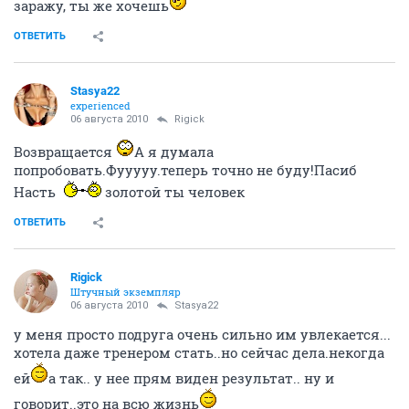
заражу, ты же хочешь
ОТВЕТИТЬ
Stasya22
experienced
06 августа 2010
Rigick
Возвращается
А я думала
попробовать.Фууууу.теперь точно не буду!Пасиб
Насть
золотой ты человек
ОТВЕТИТЬ
Rigick
Штучный экземпляр
06 августа 2010
Stasya22
у меня просто подруга очень сильно им увлекается...
хотела даже тренером стать..но сейчас дела.некогда
ей
а так.. у нее прям виден результат.. ну и
говорит..это на всю жизнь