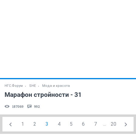
НГС.Форум
SHE
Мода и красота
Марафон стройности - 31
187069
992
1
2
3
4
5
6
7
...
20