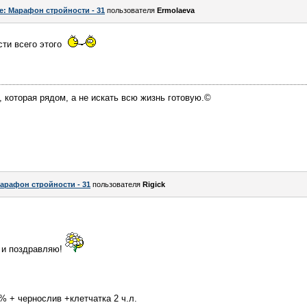
e: Марафон стройности - 31
пользователя
Ermolaeva
сти всего этого
, которая рядом, а не искать всю жизнь готовую.©
арафон стройности - 31
пользователя
Rigick
х и поздравляю!
% + чернослив +клетчатка 2 ч.л.