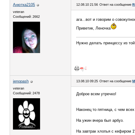
Анютка2105
12.08.10 21:56
Ответ на сообщение
R
veteran
Сообщений: 2662
ага...вот и говорим о совокупно
Приветик, Леночка
Нужно делать принцессу из той
jenopash
13.08.10 09:25
Ответ на сообщение
М
veteran
Сообщений: 2478
Доброе всем утречко!
Наконец то пятница, с чем все
На ужин вчера был арбуз.
На завтрак хлопья с кефиром 1