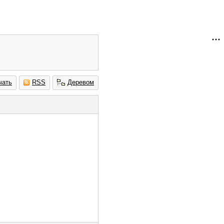
чать
RSS
Деревом