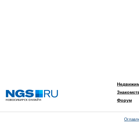
Недвижи
Знакомст
Форум
Оглавл