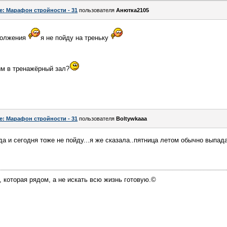
e: Марафон стройности - 31
пользователя
Анютка2105
одолжения
я не пойду на треньку
им в тренажёрный зал?
e: Марафон стройности - 31
пользователя
Boltywkaaa
да и сегодня тоже не пойду...я же сказала..пятница летом обычно выпад
, которая рядом, а не искать всю жизнь готовую.©