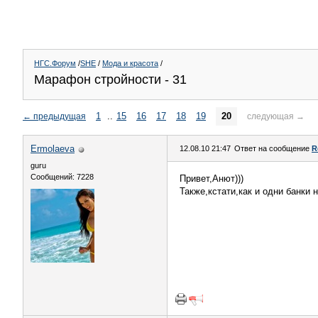
НГС.Форум
/
SHE
/
Мода и красота
/
Марафон стройности - 31
1
..
15
16
17
18
19
20
←
предыдущая
следующая
→
Ermolaeva
12.08.10 21:47
Ответ на сообщение
R
guru
Сообщений: 7228
Привет,Анют)))
Также,кстати,как и одни банки н