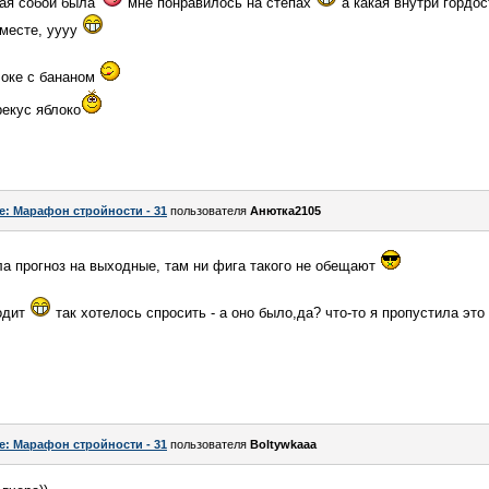
ная собой была
мне понравилось на степах
а какая внутри гордос
вместе, уууу
локе с бананом
рекус яблоко
e: Марафон стройности - 31
пользователя
Анютка2105
а прогноз на выходные, там ни фига такого не обещают
ходит
так хотелось спросить - а оно было,да? что-то я пропустила это
e: Марафон стройности - 31
пользователя
Boltywkaaa