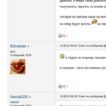
девочки, я вчера такая доволь
получалось прыгать со всеми 
сегодня на завтрак каша на мо
на обед будут роллы
на пе
Boltywkaaa
13.08.10 09:32
Ответ на сообщение
R
guru
Сообщений: 4218
я сёдня по второму смотрел
и сказали - лето постепенно у
Анютка2105
13.08.10 09:38
Ответ на сообщение
R
veteran
Сообщений: 2662