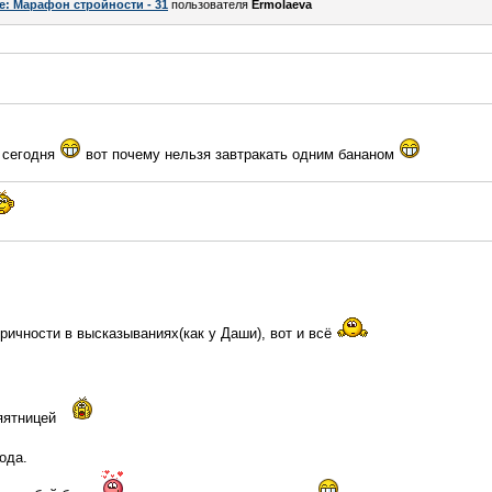
e: Марафон стройности - 31
пользователя
Ermolaeva
я сегодня
вот почему нельзя завтракать одним бананом
оричности в высказываниях(как у Даши), вот и всё
яятницей
ода.