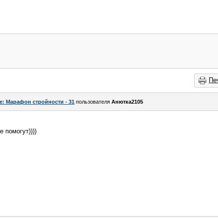
Пе
e: Марафон стройности - 31
пользователя
Анютка2105
е помогут))))