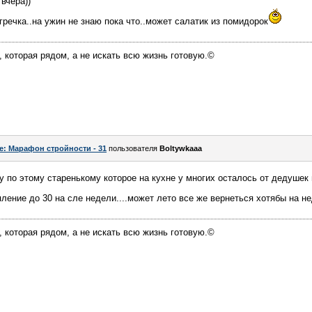
вчера))
гречка..на ужин не знаю пока что..может салатик из помидорок
, которая рядом, а не искать всю жизнь готовую.©
e: Марафон стройности - 31
пользователя
Boltywkaaa
у по этому старенькому которое на кухне у многих осталось от дедушек 
ление до 30 на сле недели....может лето все же вернеться хотябы на н
, которая рядом, а не искать всю жизнь готовую.©