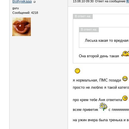
Boltywkaaa
13.08.10 09:30
Ответ на сообщение
R
guru
Сообщений: 4218
В ответ на:
В ответ на:
Леська какая то вредна
Она второй день такая
я нормальная, ПМС позади
просто не люблю я такой катег
про крем тебе Аня ответила
всем приветик
с пяяяяяяя
на ужин вчера была тренька и в