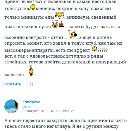
привет всем! вот я новенькая и самая настоящая
толстушка,
конечно, похудеть хочу, помогает
только минимум еды
, минимум, сведенный
практически к нулю
....советы будут важны, а
особенно контроль - отчет...
..а еще я хотела
спросить, может, кто ходил в тонус клуб, как там их
массажеры-аппараты, есть ли эффект
?????
вот, а так с удовольствием вступлю в ряды
стройных, готова пройти длительный и изнуряющий
марафон
ОТВЕТИТЬ
Ermolaeva
guru
07 августа 2010
Гингема_25
А я еще перестала заходить сюда по причине того,что
здесь стало много негативуа. Я не о ругани между