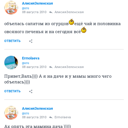
АлисияЗеленская
guru
08 августа 2010
АлисияЗеленская
объелась салатом из огурцов
ещё чай и половинка
овсяного печенья и на сегодня всё
ОТВЕТИТЬ
Ermolaeva
guru
08 августа 2010
АлисияЗеленская
Привет,Валь)))) А я на даче и у мамы много чего
объелась))))
ОТВЕТИТЬ
АлисияЗеленская
guru
08 августа 2010
Ermolaeva
Ах опять эта мамина дача )))))