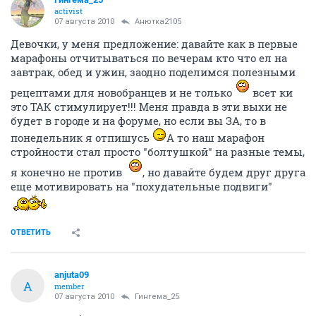
activist
07 августа 2010
Анютка2105
Девочки, у меня предложение: давайте как в первые
марафоны отчитываться по вечерам кто что ел на
завтрак, обед и ужин, заодно поделимся полезными
рецептами для новобранцев и не только
всет ки
это ТАК стимулирует!!! Меня правда в эти выхи не
будет в городе и на форуме, но если вы ЗА, то в
понедельник я отпишусь
А то наш марафон
стройности стал просто "болтушкой" на разные темы,
я конечно не против
, но давайте будем друг друга
еще мотивировать на "похудательные подвиги"
ОТВЕТИТЬ
anjuta09
A
member
07 августа 2010
Гингема_25