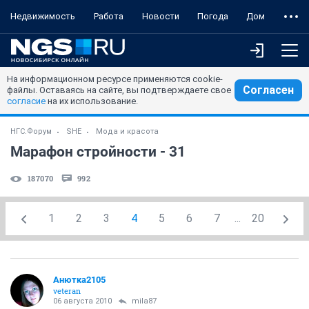
Недвижимость
Работа
Новости
Погода
Дом
На информационном ресурсе применяются cookie-
Согласен
файлы. Оставаясь на сайте, вы подтверждаете свое
согласие
на их использование.
НГС.Форум
SHE
Мода и красота
Марафон стройности - 31
187070
992
1
2
3
4
5
6
7
...
20
Анютка2105
veteran
06 августа 2010
mila87