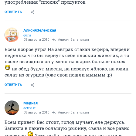
употребления "плохих" продуктов.
ОТВЕТИТЬ
АлисияЗеленская
guru
08 августа 2010
АлисияЗеленская
Всем доброе утро! На завтрак стакан кефира, впереди
неделька что бы вернуть себе плоский животик, а то
после выходных он у меня на шарик больше похож
на обед будут мюсли, на перекус яблоко, на ужин
салат из огурцов (уже свои пошли ммммм :p)
ОТВЕТИТЬ
Медная
activist
08 августа 2010
АлисияЗеленская
Всем привет! Вес стоит, голод мучает, еле держусь.
Запекла в пакете большую рыбину, съела и всё равно
голодная
Хотя рыба - продукт очень сытный и