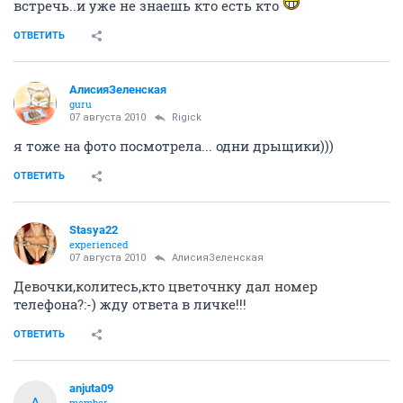
встречь..и уже не знаешь кто есть кто
ОТВЕТИТЬ
АлисияЗеленская
guru
07 августа 2010
Rigick
я тоже на фото посмотрела... одни дрыщики)))
ОТВЕТИТЬ
Stasya22
experienced
07 августа 2010
АлисияЗеленская
Девочки,колитесь,кто цветочнку дал номер
телефона?:-) жду ответа в личке!!!
ОТВЕТИТЬ
anjuta09
A
member