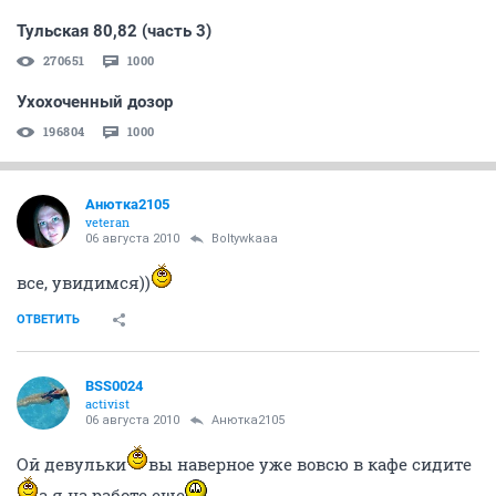
Тульская 80,82 (часть 3)
270651
1000
Ухохоченный дозор
196804
1000
Анютка2105
veteran
06 августа 2010
Boltywkaaa
все, увидимся))
ОТВЕТИТЬ
BSS0024
activist
06 августа 2010
Анютка2105
Ой девульки
вы наверное уже вовсю в кафе сидите
а я на работе еще