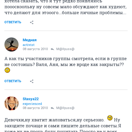
хотела сказать, что я тут редко появляюсь
поооскоольку ну совсем мало обсуждают как худеют,
что делают для этооого...больше личные проблемы...
ОТВЕТИТЬ
Медная
activist
08 августа 2010
M@llyuss@
А как ты участников группы смотрела, если в группе
не состоишь? Валя, Аня, мы же вроде как закрыты??
ОТВЕТИТЬ
Stasya22
experienced
08 августа 2010
M@llyuss@
Девочки,ну хватит жаловаться,ну серьезно.
Ну
заходите почаще и сами пишите дельные советы.Я
тоже их не прочь буду почитать.Просто не у всех