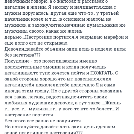
девочками говорю, а о жалобах и рассказах о
негативе в жизни. Я захожу и начинается,одна с
мужем поругалась, другая еще что-то , у третьей
начальник козел и т.д. ,в основном жалобы на
мужиков, я захожу,читаю,начинаю думать,какие же
мужчины своооо, какая же жизнь
дерьмо...Настроение портится,я закрываю марафон и
еще долго его не открываю.
Девочки,давайте объявим один день в неделю днем
без негатива???
Похудение - это позитив,важны именно
положительные эмоции и когда получаешь
негативные,то тупо хочется пойти и ПОЖРАТЬ. С
одной стороны хорошо,что ыт поделился,слил
негатив,тебя пожалели,тебе полегчало.Я и сама
иногда этим грешу. Но с другой стороны заходишь
вся такая легкая, радостная,почитать своих
любимых худеющих девочек, а тут такое....Жизнь
г....усе..г....мужики..гг...у кого-то кто-то болеет...И
настроение портится.
Без этого все равно не получится.
Но пожалуйста,давайте хоть один день сделаем
зоной позитивного настроения???