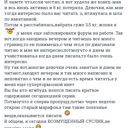
И знаете что,если честно, я вот худела же конец-мая
и всь июнь активно и 8 кг потеряла. Девочки, как мне
тогда интересно было вас читать :o, втянулась и шла
по накатанной.
Потом я расслабилась,набрала суже 3,5 кг, жопка я
,у меня еще заблокировали форум на работе. Так
вот,когда заходишь вечером и читаешь все много
страниц,то ен понимешь,о чем это,я по диагонали
читаю и мне не интересно,потмоучто я днем не
учавствовала,а когда днем писала,то было очень
интересно.
Ну так вот,многие девочки очень занятые и днем не
читают,заходят вечером и так много написано и
непонятно о чем и не всегда есть время читать,а у
меня еще супертормозной инет.
Вы бы кто-нгибудь взялся писать краткое
содержание сегодняшней серии.
Потмоучто я сперва пропущу,потмо через неделю
открою старый марафон,а там такие полезные
вещи,оказывается писали
В общем, я сегодня ВОЗМУЩЕННЫЙ СУСЛИК,не