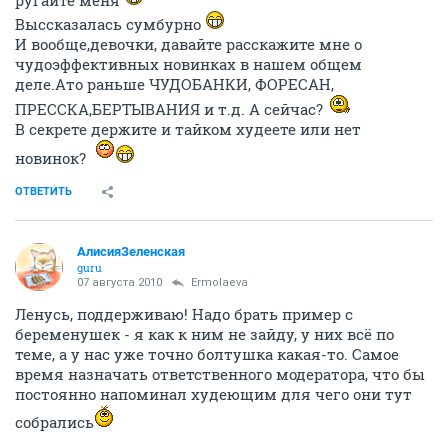
ругайте меня
Выссказалась сумбурно
И вообще,девочки, давайте расскажите мне о
чудоэффективных новинках в нашем общем
деле.Ато раньше ЧУДОБАНКИ, ФОРЕСАН,
ПРЕССКА,БЕРТЫВАНИЯ и т.д. А сейчас?
В секрете держите и тайком худеете или нет
новинок?
ОТВЕТИТЬ
АлисияЗеленская
guru
07 августа 2010
Ermolaeva
Ленусь, поддерживаю! Надо брать пример с
беременушек - я как к ним не зайду, у них всё по
теме, а у нас уже точно болтушка какая-то. Самое
время назначать ответственного модератора, что бы
постоянно напоминал худеющим для чего они тут
собрались