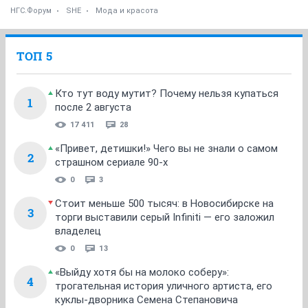
НГС.Форум
SHE
Мода и красота
ТОП 5
Кто тут воду мутит? Почему нельзя купаться
1
после 2 августа
17 411
28
«Привет, детишки!» Чего вы не знали о самом
2
страшном сериале 90-х
0
3
Стоит меньше 500 тысяч: в Новосибирске на
3
торги выставили серый Infiniti — его заложил
владелец
0
13
«Выйду хотя бы на молоко соберу»:
4
трогательная история уличного артиста, его
куклы-дворника Семена Степановича