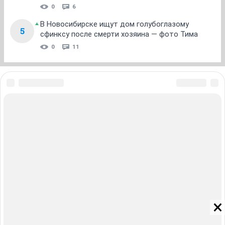
0
6
В Новосибирске ищут дом голубоглазому
5
сфинксу после смерти хозяина — фото Тима
0
11
ЗНАКОМСТВА В НОВОСИБИРСКЕ
ПОГОДА В НОВОСИБИРСКЕ
ПРОБКИ В НОВОСИБИРСКЕ
ФОРУМЫ В НОВОСИБИРСКЕ
ТЕЛЕПРОГРАММА В НОВОСИБИРСКЕ
АФИША В НОВОСИБИРСКЕ
ГОРОСКОП
КУРСЫ ВАЛЮТ В НОВОСИБИРСКЕ
ТУРИЗМ В НОВОСИБИРСКЕ
ПРОМОКОДЫ В НОВОСИБИРСКЕ
РЕКЛАМА В НОВОСИБИРСКЕ