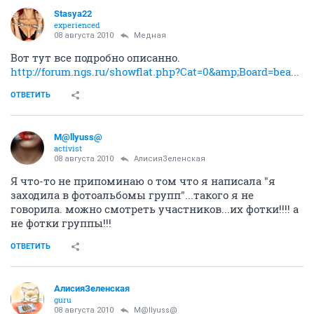
Stasya22
experienced
08 августа 2010
Медная
Вот тут все подробно описанно.
http://forum.ngs.ru/showflat.php?Cat=0&amp;Board=bea...
ОТВЕТИТЬ
M@llyuss@
activist
08 августа 2010
АлисияЗеленская
Я что-то не припоминаю о том что я написала "я
заходила в фотоальбомы групп"...такого я не
говорила. можно смотреть участников...их фотки!!!! а
не фотки группы!!!
ОТВЕТИТЬ
АлисияЗеленская
guru
08 августа 2010
M@llyuss@