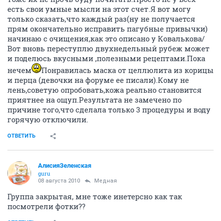
есть свои умные мысли на этот счет.Я вот могу
только сказать,что каждый раз(ну не получается
прям окончательно исправить пагубные привычки)
начинаю с очищения,как это описано у Ковалькова/
Вот вновь переступлю двухнедельный рубеж может
и поделюсь вкусными ,полезными рецептами.Пока
нечем
Понравилась маска от целлюлита из корицы
и перца (девочки на форуме ее писали).Кому не
лень,советую опробовать,кожа реально становится
приятнее на ощуп.Результата не замечено по
причине того,что сделала только 3 процедуры и воду
горячую отключили.
ОТВЕТИТЬ
АлисияЗеленская
guru
08 августа 2010
Медная
Группа закрытая, мне тоже инетерсно как так
посмотрели фотки??