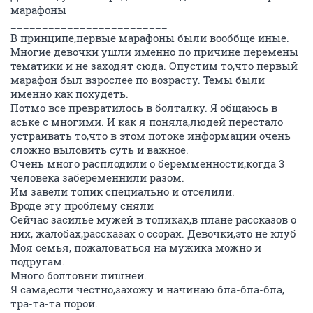
марафоны
_________________________
В принципе,первые марафоны были вооббще иные.
Многие девочки ушли именно по причине перемены
тематики и не заходят сюда. Опустим то,что первый
марафон был взрослее по возрасту. Темы были
именно как похудеть.
Потмо все превратилось в болталку. Я общаюсь в
аське с многими. И как я поняла,людей перестало
устраивать то,что в этом потоке информации очень
сложно выловить суть и важное.
Очень много расплодили о беремменности,когда 3
человека забеременнили разом.
Им завели топик специально и отселили.
Вроде эту проблему сняли
Сейчас засилье мужей в топиках,в плане рассказов о
них, жалобах,рассказах о ссорах. Девочки,это не клуб
Моя семья, пожаловаться на мужика можно и
подругам.
Много болтовни лишней.
Я сама,если честно,захожу и начинаю бла-бла-бла,
тра-та-та порой.