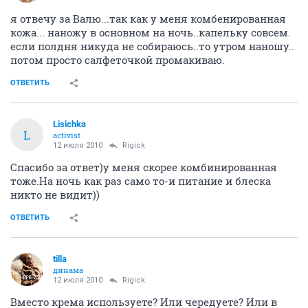
я отвечу за Валю...так как у меня комбенированная
кожа... наножу в основном на ночь..капельку совсем.
если полдня никуда не собираюсь..то утром наношу..
потом просто салфеточкой промакиваю.
ОТВЕТИТЬ
Lisichka
L
activist
12 июля 2010
Rigick
Спасибо за ответ)у меня скорее комбинированная
тоже.На ночь как раз само то-и питание и блеска
никто не видит))
ОТВЕТИТЬ
tilla
динама
12 июля 2010
Rigick
Bместо крема используете? Или чередуете? Или в