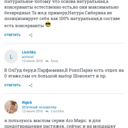
Натуральное-потому что основа натуральная,а
консерванты естественно есть,но они максимально
безвредные.Та же,к примеру,Натура Сиберика не
позиционирует себя как 100% натуральная,в составе
есть консерванты
ОТВЕТИТЬ
Lisichka
L
activist
12 июля 2010
Ёлка
В ОлГуд беру,в Парфюмике,В РоялПарке есть отдел на
0 этаже,там оч большой выбор Шоколатт и пр.
ОТВЕТИТЬ
Rigick
Штучный экземпляр
12 июля 2010
Lisichka
я пользуюсь маслом серии Aro Magic. в для
предотвращения растяжек..сейчас и на мордашку