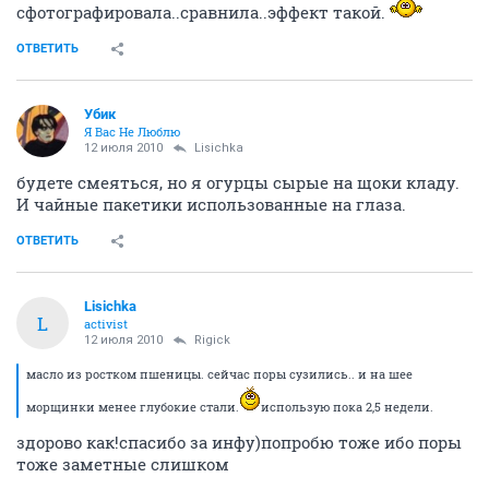
сфотографировала..сравнила..эффект такой.
ОТВЕТИТЬ
Убик
Я Вас Не Люблю
12 июля 2010
Lisichka
будете смеяться, но я огурцы сырые на щоки кладу.
И чайные пакетики использованные на глаза.
ОТВЕТИТЬ
Lisichka
L
activist
12 июля 2010
Rigick
масло из ростком пшеницы. сейчас поры сузились.. и на шее
морщинки менее глубокие стали.
использую пока 2,5 недели.
здорово как!спасибо за инфу)попробю тоже ибо поры
тоже заметные слишком