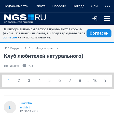
Недвижимость
Работа
Новости
Погода
Дом
На информационном ресурсе применяются cookie-
Согласен
файлы. Оставаясь на сайте, вы подтверждаете свое
согласие
на их использование.
НГС.Форум
SHE
Мода и красота
Клуб любителей натурального)
383121
794
1
2
3
4
5
6
7
8
...
16
Lisichka
L
activist
12 июля 2010