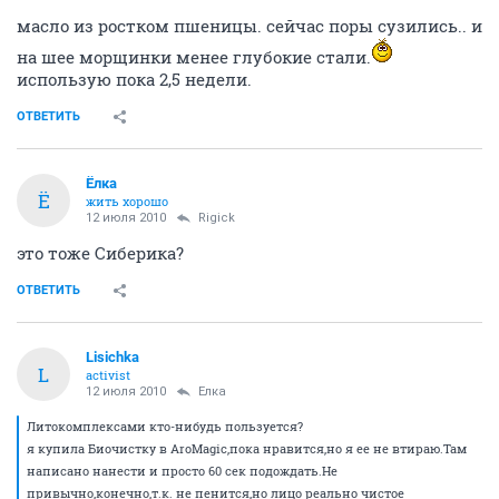
масло из ростком пшеницы. сейчас поры сузились.. и
на шее морщинки менее глубокие стали.
использую пока 2,5 недели.
ОТВЕТИТЬ
Ёлка
Ё
жить хорошо
12 июля 2010
Rigick
это тоже Сиберика?
ОТВЕТИТЬ
Lisichka
L
activist
12 июля 2010
Ёлка
Литокомплексами кто-нибудь пользуется?
я купила Биочистку в AroMagic,пока нравится,но я ее не втираю.Там
написано нанести и просто 60 сек подождать.Не
привычно,конечно,т.к. не пенится,но лицо реально чистое