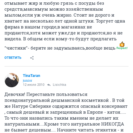
отмывает жир и любую грязь с посуды без
средств,максимум можно хозяйственным
мылом,если уж очень жирно. Стоит не дорого и
хватает на несколько лет одной штуки. Торгует одна
фирма в нашем городе,в магазинах не
продаются,хотя может уже,где и продаются,но я не
видела. В общем если кому-то будут предлагать
"чистики"- берите не задумываясь,вообще вещь
ОТВЕТИТЬ
TinaTaran
junior
12 июля 2010
Lisichka
Девочки! Перестаньте пользоваться
псевдонатуральной дешманской косметикой . В той
же Натуре Сиберике содаржится опасный консервант
, самый дешевый и запрещенный в Европе - катон.....
То что они назвались таким именем не делает их
натуральными....Кроме того натуральное НИКОГДА
не бывает дешевым.... Начните читать этикетки - и