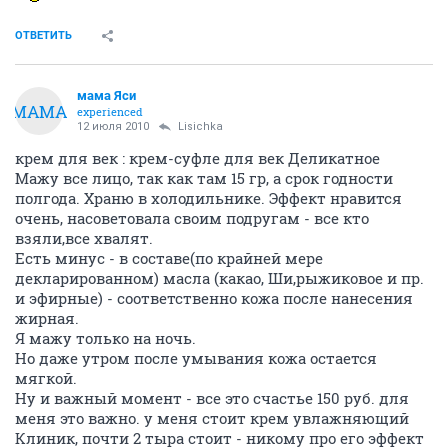
ОТВЕТИТЬ
мама Яси
МАМА
experienced
12 июля 2010
Lisichka
крем для век : крем-суфле для век Деликатное
Мажу все лицо, так как там 15 гр, а срок годности
полгода. Храню в холодильнике. Эффект нравится
очень, насоветовала своим подругам - все кто
взяли,все хвалят.
Есть минус - в составе(по крайней мере
декларированном) масла (какао, Ши,рыжиковое и пр.
и эфирные) - соответственно кожа после нанесения
жирная.
Я мажу только на ночь.
Но даже утром после умывания кожа остается
мягкой.
Ну и важный момент - все это счастье 150 руб. для
меня это важно. у меня стоит крем увлажняющий
Клиник, почти 2 тыра стоит - никому про его эффект