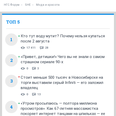
НГС.Форум
SHE
Мода и красота
ТОП 5
Кто тут воду мутит? Почему нельзя купаться
1
после 2 августа
17 411
28
«Привет, детишки!» Чего вы не знали о самом
2
страшном сериале 90-х
0
3
Стоит меньше 500 тысяч: в Новосибирске на
3
торги выставили серый Infiniti — его заложил
владелец
0
13
«Утром просыпаюсь — полтора миллиона
4
просмотров». Как 67-летняя массажистка
покоряет интернет танцами на шпильках — ее