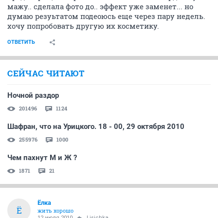
мажу.. сделала фото до.. эффект уже заменет... но
думаю резуьтатом подеоюсь еще через пару недель.
хочу попробовать другую их косметику.
ОТВЕТИТЬ
СЕЙЧАС ЧИТАЮТ
Ночной раздор
201496
1124
Шафран, что на Урицкого. 18 - 00, 29 октября 2010
255976
1000
Чем пахнут М и Ж ?
1871
21
Ёлка
Ё
жить хорошо
12 июля 2010
Lisichka