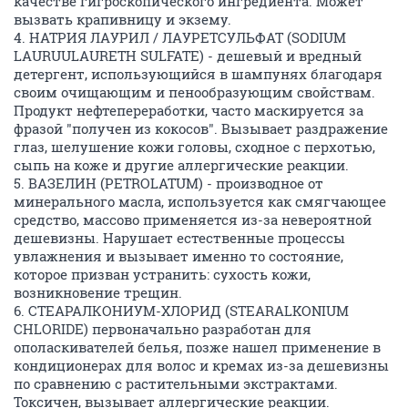
качестве гигроскопического ингредиента. Может
вызвать крапивницу и экзему.
4. НАТРИЯ ЛАУРИЛ / ЛАУРЕТСУЛЬФАТ (SODIUM
LAURUULAURETH SULFATE) - дешевый и вредный
детергент, использующийся в шампунях благодаря
своим очищающим и пенообразующим свойствам.
Продукт нефтепереработки, часто маскируется за
фразой "получен из кокосов". Вызывает раздражение
глаз, шелушение кожи головы, сходное с перхотью,
сыпь на коже и другие аллергические реакции.
5. ВАЗЕЛИН (PETROLATUM) - производное от
минерального масла, используется как смягчающее
средство, массово применяется из-за невероятной
дешевизны. Нарушает естественные процессы
увлажнения и вызывает именно то состояние,
которое призван устранить: сухость кожи,
возникновение трещин.
6. СТЕАРАЛКОНИУМ-ХЛОРИД (STEARALKONIUM
CHLORIDE) первоначально разработан для
ополаскивателей белья, позже нашел применение в
кондиционерах для волос и кремах из-за дешевизны
по сравнению с растительными экстрактами.
Токсичен, вызывает аллергические реакции.