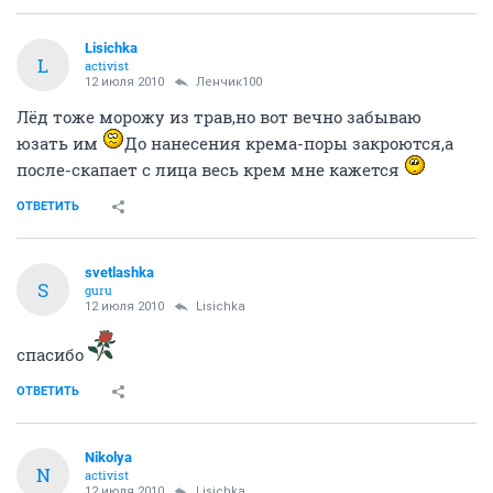
Lisichka
L
activist
12 июля 2010
Ленчик100
Лёд тоже морожу из трав,но вот вечно забываю
юзать им
До нанесения крема-поры закроются,а
после-скапает с лица весь крем мне кажется
ОТВЕТИТЬ
svetlashka
S
guru
12 июля 2010
Lisichka
спасибо
ОТВЕТИТЬ
Nikolya
N
activist
12 июля 2010
Lisichka