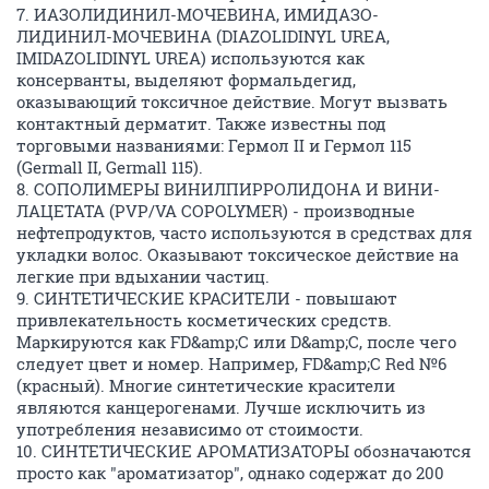
7. ИАЗОЛИДИНИЛ-МОЧЕВИНА, ИМИДАЗО-
ЛИДИНИЛ-МОЧЕВИНА (DIAZOLIDINYL UREA,
IMIDAZOLIDINYL UREA) используются как
консерванты, выделяют формальдегид,
оказывающий токсичное действие. Могут вызвать
контактный дерматит. Также известны под
торговыми названиями: Гермол II и Гермол 115
(Germall II, Germall 115).
8. СОПОЛИМЕРЫ ВИНИЛПИРРОЛИДОНА И ВИНИ-
ЛАЦЕТАТА (PVP/VA COPOLYMER) - производные
нефтепродуктов, часто используются в средствах для
укладки волос. Оказывают токсическое действие на
легкие при вдыхании частиц.
9. СИНТЕТИЧЕСКИЕ КРАСИТЕЛИ - повышают
привлекательность косметических средств.
Маркируются как FD&amp;C или D&amp;C, после чего
следует цвет и номер. Например, FD&amp;C Red №6
(красный). Многие синтетические красители
являются канцерогенами. Лучше исключить из
употребления независимо от стоимости.
10. СИНТЕТИЧЕСКИЕ АРОМАТИЗАТОРЫ обозначаются
просто как "ароматизатор", однако содержат до 200