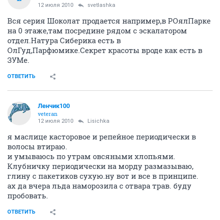
12 июля 2010
svetlashka
Вся серия Шоколат продается например,в РОялПарке
на 0 этаже,там посредине рядом с эскалатором
отдел.Натура Сиберика есть в
ОлГуд,Парфюмике.Секрет красоты вроде как есть в
ЗУМе.
ОТВЕТИТЬ
Ленчик100
veteran
12 июля 2010
Lisichka
я маслице касторовое и репейное периодически в
волосы втираю.
и умываюсь по утрам овсяными хлопьями.
Клубничку периодически на морду размазываю,
глину с пакетиков сухую.ну вот и все в принципе.
ах да вчера льда наморозила с отвара трав. буду
пробовать.
ОТВЕТИТЬ