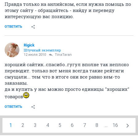
Правда только на анлийском, если нужна помощь по
этому сайту - обращайтесь - найду и переведу
интересующую вас позицию.
ОТВЕТИТЬ
Rigick
Штучный экземпляр
12 июля 2010
TinaTaran
хороший сайтик..спасибо..гугул вполне так неплохо
переводит. только вот меня всегда такие рейтиги
смущали... тем что в итоге они все равно кем-то
заказаны.
да и купить у нас можно просто единицы "хороших"
товаров
ОТВЕТИТЬ
1
2
3
4
5
6
7
8
...
16