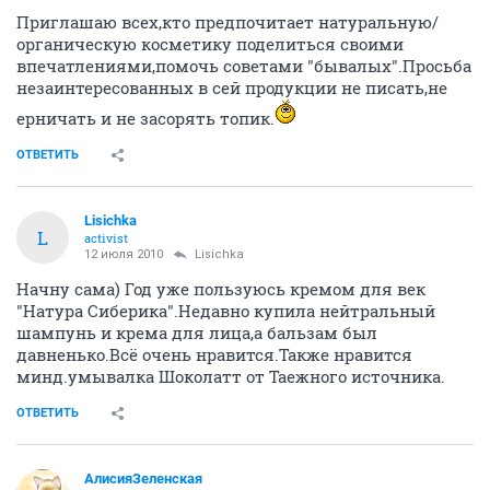
Приглашаю всех,кто предпочитает натуральную/
органическую косметику поделиться своими
впечатлениями,помочь советами "бывалых".Просьба
незаинтересованных в сей продукции не писать,не
ерничать и не засорять топик.
ОТВЕТИТЬ
Lisichka
L
activist
12 июля 2010
Lisichka
Начну сама) Год уже пользуюсь кремом для век
"Натура Сиберика".Недавно купила нейтральный
шампунь и крема для лица,а бальзам был
давненько.Всё очень нравится.Также нравится
минд.умывалка Шоколатт от Таежного источника.
ОТВЕТИТЬ
АлисияЗеленская