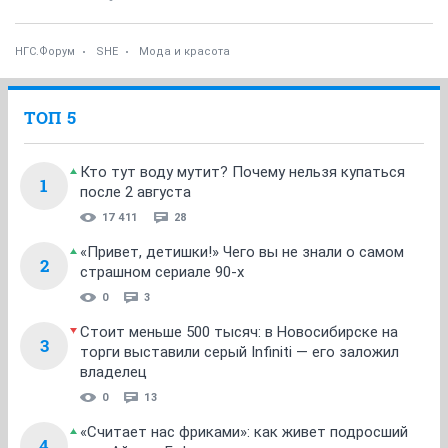
Я уже давно пользуюсь Гринмамой, на ее тюбиках
стоит значок что не тестировалось на животных -
кролик на руке в кружочке.
ОТВЕТИТЬ
basik
B
activist
07 августа 2009
Ljaguha
да, те же Шанель, Шисейдо, Лаудер то в белом, то вне
его из-за неподтвержденных данных.
---------------------------------------------------------------------
-------------
Ну да, сами-то они в белом списке, а их дочерние
предприятия в чёрном
ОТВЕТИТЬ
Ljaguha
guru
07 августа 2009
basik