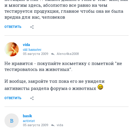
Я бездушная скотина. Мне пофиг на незнакомых
животных.
ОТВЕТИТЬ
HELGA_YA
H
activist
05 августа 2009
Chocolate
Я бездушная скотина. Мне пофиг на незнакомых животных.
развели демагогию, понимаешь! из серии: мясо
не ем, шубы не ношу!
ОТВЕТИТЬ
Bulut
activist
05 августа 2009
Aleno4ka2008
Хотелось бы узнать как вы относитесь к этому?