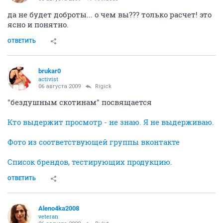
А большего вряд ли кто-то ждет
Но откровенная гадость в составе, которая приведет
к проблемам с кожей, вызовет недоверие к продукту
и, как часто бывает, к производителю. Что приведет к
снижению доходов.
ОТВЕТИТЬ
Anna333
activist
06 августа 2009
Aleno4ka2008
Удивлена многими ответами, а мне очень жаль
животных, хотя, конечно, часто приходится мозг
отключать при покупке, просто не задумываясь об
этом...
Конечно, очень верно подмечено: если компании так
плохо относятся к животным, к чему бы к людям
относиться с добротой....?
ОТВЕТИТЬ