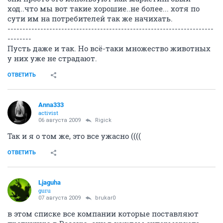
Я не понимаю как можно так относиться к
животным, они такие же живые существа как и мы.
ОТВЕТИТЬ
Rigick
Штучный экземпляр
06 августа 2009
Aleno4ka2008
а вы думаете, что те компании, которые не етстируют
они вот прям с дущой к покупателю???
"..такая большая, а в сказки верит...."
они просто это используют как маркетинговый
ход..что мы вот такие хорошие..не более... хотя по
сути им на потребителей так же начихать.
ОТВЕТИТЬ
basik
B
activist
06 августа 2009
Rigick
а вы думаете, что те компании, которые не етстируют