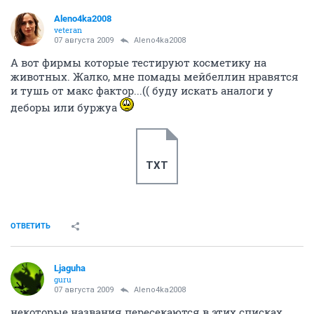
В прикрепленном файле список фирм которые не
тестирую на животных косметику.
TXT
ОТВЕТИТЬ
Ljaguha
guru
07 августа 2009
Aleno4ka2008
спасибо.
я его тож нашла уже
http://www.vegan.ru/blog/xGreenx_blog_for_example/
http://community.livejournal.com/_save_animals_/2980.html
порадовало "Lush (натуральная косметика, продаётся
в фирменных магазинах, одна из веганских фирм) "