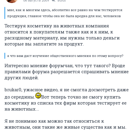
Rigick
Штучный экземпляр
06 августа 2009
Anna333
да не будет доброты... о чем вы??? только расчет! это
ясно и понятно.
ОТВЕТИТЬ
brukar0
activist
06 августа 2009
Rigick
"бездушным скотинам" посвящается
Кто выдержит просмотр - не знаю. Я не выдерживаю.
Фото из соответствующей группы вконтакте
Список брендов, тестирующих продукцию.
ОТВЕТИТЬ