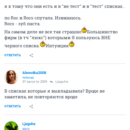
guru
07 августа 2009
Aleno4ka2008
некоторые названия пересекаются в этих списках.
подозрительно
Rimmel, Body Shop, Rocs (принадлежащий Джо&Джо)...
ОТВЕТИТЬ
Aleno4ka2008
veteran
07 августа 2009
Ljaguha
Johnson &amp; Johnson (Aveeno, Clean &amp; Clear,
Neutrogena, ROC)
Coty (Adidas, Calvin Klein, Davidoff, Glow, The Healing
Garden, JOOP, Jovan, Kenneth Cole, Lancaster, Marc
Jacob, Rimmel, Stetson)
тестируют
ОТВЕТИТЬ