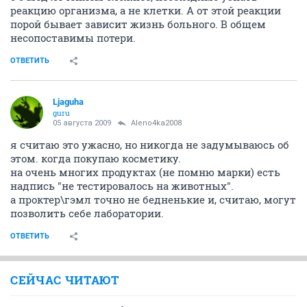
позволяет-не означает, что компании не будут
экономить.
ОТВЕТИТЬ
kresit
K
experienced
05 августа 2009
Aleno4ka2008
Это все конечно ужасно, но тогда почему не
задуматься о проведении медицинских опытов над
животными - мед.лечения, новые лекарства, новые
операционные технологии и пр.
ОТВЕТИТЬ
Aleno4ka2008
veteran
05 августа 2009
kresit
Красота и здоровье в каком то смысле
тождественные понятия, но все равно есть отличия.
Например, если девушка будет пользоваться