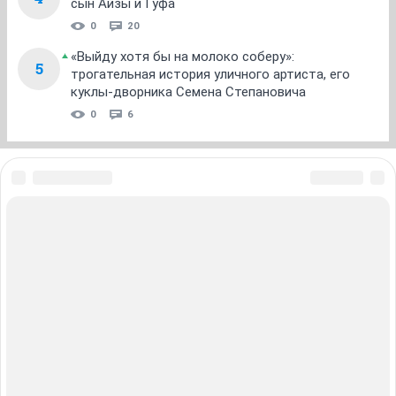
"то в белом, то вне его из-за ....."
ОТВЕТИТЬ
НГС.Форум
SHE
Мода и красота
ТОП 5
Кто тут воду мутит? Почему нельзя купаться
1
после 2 августа
17 411
28
«Привет, детишки!» Чего вы не знали о самом
2
страшном сериале 90-х
0
3
Стоит меньше 500 тысяч: в Новосибирске на
3
торги выставили серый Infiniti — его заложил
владелец