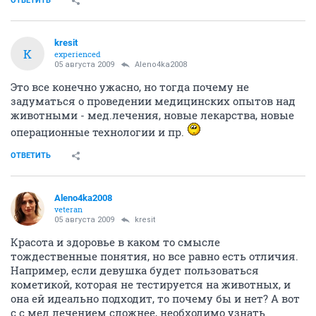
тестировать вообще?
ОТВЕТИТЬ
Aleno4ka2008
veteran
05 августа 2009
ДРАКОНОВНА
Нет, но существуют альтернативные методы
исследования косметических продуктов (не на
животных), а например, на образцах кожи, на
культуре клеток.
Думаю, что доход фирм
позволит использовать такие технологии
тестирования.
ОТВЕТИТЬ
ДРАКОНОВНА
Фантом
05 августа 2009
Aleno4ka2008
Возможно, это более затратно. Ведь то, что доход