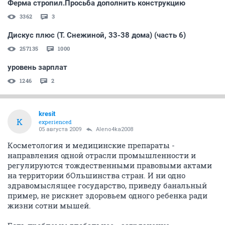
кометикой, которая не тестируется на животных, и
она ей идеально подходит, то почему бы и нет? А вот
с с мед лечением сложнее, необходимо узнать
реакцию организма, а не клетки. А от этой реакции
порой бывает зависит жизнь больного. В общем
несопоставимы потери.
ОТВЕТИТЬ
Ljaguha
guru
05 августа 2009
Aleno4ka2008
я считаю это ужасно, но никогда не задумываюсь об
этом. когда покупаю косметику.
на очень многих продуктах (не помню марки) есть
надпись "не тестировалось на животных".
а проктер\гэмл точно не бедненькие и, считаю, могут
позволить себе лаборатории.
ОТВЕТИТЬ