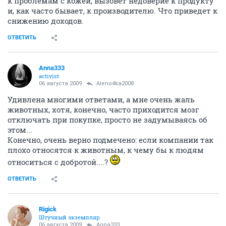
ОТВЕТИТЬ
basik
B
activist
05 августа 2009
Chocolate
Мы им нужны, они на нас деньги зарабатывают.
---------------------------------------------------------------------
----------
Вот именно, но не более того ...
Им также безразлична ваша кожа, как и страдания
животных
И хоть вы тоже безразличны к страданиям
животных, список фирм, которые отказываются
тестировать на животных, всё-таки растёт
ОТВЕТИТЬ
Chocolate
хомячина парфюмерная
06 августа 2009
basik