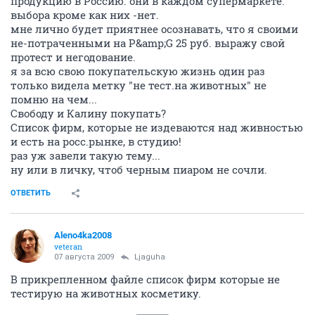
они вот прям с дущой к покупателю???
"..такая большая, а в сказки верит...."
они просто это используют как маркетинговый
ход..что мы вот такие хорошие..не более... хотя по
сути им на потребителей так же начихать.
---------------------------------------------------------------------
--------
Пусть даже и так. Но всё-таки множество животных
у них уже не страдают.
ОТВЕТИТЬ
Anna333
activist
06 августа 2009
Rigick
Так и я о том же, это все ужасно ((((
ОТВЕТИТЬ
Ljaguha
guru