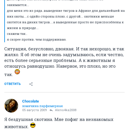
...с другой стороны..действительно животные
сожержаться не видеальных условиях..ими ясное
дело..кроме как поесть, убрать и отследить опыт
никто не занимается...
для меня это из ряда..выведение тигров в Африке
для дальнейшей на них охоты....с однйо стороны
плохо..с другой... охотники меньше охотятся на
диких тигров....а выведенные просто не
приспособлены к жизни в природе...
скажем так..
я скорее против..чем поддерживаю.
ОТВЕТИТЬ
ДРАКОНОВНА
Фантом
05 августа 2009
Rigick
если честно..до сих пор не могу определится как я к этому
отношусь..так как большая часть животных выводится специально
для подобных целей..то есть..не было бы опытом..этих животных бы
просто не было...при этом обычно исследования косметики сводитс к
тому, что бреется участок кожи..на него наносится крем..и потом