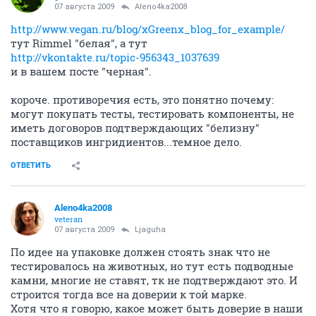
Ljaguha
guru
07 августа 2009
Aleno4ka2008
я к тому что они есть и в "не тест" и в "тест" списках..
по Roc и Rocs спутала. Извиняюсь.
Rocs - зуб.паста.
На самом деле не все так страшно
Большинство
фирм (в тч "люкс") которыми Я пользуюсь ВНЕ
черного списка.
Интуиция
ОТВЕТИТЬ
Aleno4ka2008
veteran
07 августа 2009
Ljaguha
В списках которые я выкладывала? Вроде не
заметила, не повторяются вроде
ОТВЕТИТЬ