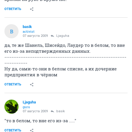
камни, многие не ставят, тк не подтверждают это. И
строится тогда все на доверии к той марке.
Хотя что я говорю, какое может быть доверие в наши
времена.
ОТВЕТИТЬ
Ljaguha
guru
07 августа 2009
Aleno4ka2008
да, те же Шанель, Шисейдо, Лаудер то в белом, то вне
его из-за неподтвержденных данных.
Порадовали Кларанс, Клиник, Люмене, Айвон (!).
ОТВЕТИТЬ
Aleno4ka2008
veteran
07 августа 2009
Ljaguha