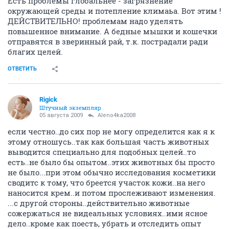
СЕЙЧАС ЧИТАЮТ
Ферма стропил.Просьба дополнить конструкцию
3362
3
Дискус плюс (Т. Снежиной, 33-38 дома) (часть 6)
257135
1000
уровень зарплат
1246
2
kresit
K
experienced
05 августа 2009
Aleno4ka2008
Косметология и медицинские препараты -
направления одной отрасли промышленности и
регулируются тождественными правовыми актами
на территории бОльшинства стран. И ни одно
здравомыслящее государство, приведу банальный
пример, не рискнет здоровьем одного ребенка ради