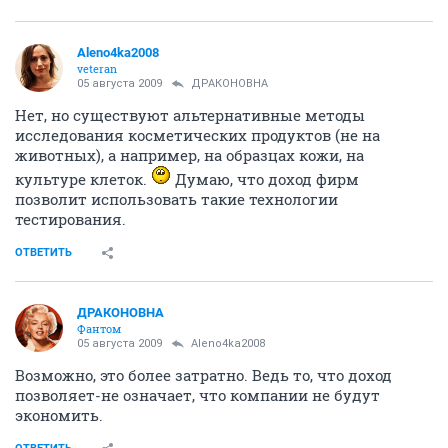
своим безразличием к жизни. В лабораториях этой
корпорации ежегодно погибает 50 тыс. животных.
Для извлечения прибыли из продажи новых средств
для стирки, гигиены и прочего, они готовы
переступить через страдания живых существ.
Вылив на себя шампунь Head and Shoulders, человек
омывается кровью, болью и страданиями." Также в
статье были перечислены марки фирм которые
практикуют тестирование на косметики на
животных и какие фирмы не тестируют на
животных свою продукцию.
Недавно прочитала статью о тестировании
косметики на животных. Хотелось бы узнать как вы
относитесь к этому?
ОТВЕТИТЬ
ДРАКОНОВНА
Фантом
05 августа 2009
Aleno4ka2008
А есть другие варианты? Или Вы предлагаете не