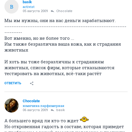
B
activist
05 августа 2009
vida
а что вам даст изучение общественного мнения по
этому вопросу? вы подпишите этими сообщениями
петицию в ПиГ?? смысл данного топа в чем? мне, как
и многим здесь, абсолютно все равно на чем
тестируется продукция, главное чтобы она не была
вредна для нас, человеков
---------------------------------------------------------------------
--------------
Если эти производители так жестоки по отношению к
животным, то с какой стати они будут добрее к вам,
человекам?
ОТВЕТИТЬ
Chocolate
хомячина парфюмерная
05 августа 2009
basik
Мы им нужны, они на нас деньги зарабатывают.