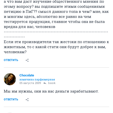
а что вам даст изучение общественного мнения по
этому вопросу? вы подпишите этими сообщениями
петицию в ПиГ?? смысл данного топа в чем? мне, как
и многим здесь, абсолютно все равно на чем
тестируется продукция, главное чтобы она не была
вредна для нас, человеков
ОТВЕТИТЬ
vida
old hamster
05 августа 2009
Aleno4ka2008
Не нравится - покупайте косметику с пометкой "не
тестировалось на животных".
И вообще, закройте топ пока его не увидели
активисты раздела форума о животных
ОТВЕТИТЬ
basik