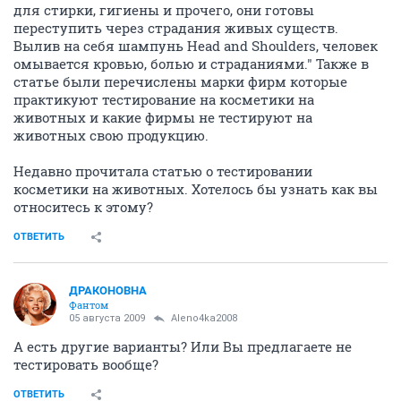
НГС.Форум
SHE
Мода и красота
Тестирование косметики
8190
38
Aleno4ka2008
veteran
05 августа 2009
"Корпорация "Procter and Gamble" давно известна