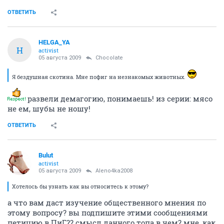
прослеживают изменения. ...с другой стороны..действительно
животные сожержаться не видеальных условиях..ими ясное
дело..кроме как поесть, убрать и отследить опыт никто не
занимается...
для меня это из ряда..выведение тигров в Африке для дальнейшей на
них охоты....с однйо стороны плохо..с другой... охотники меньше
охотятся на диких тигров....а выведенные просто не приспособлены к
жизни в природе...
скажем так..
я скорее против..чем поддерживаю.
Ситуация, безусловно, двоякая. И так нехорошо, и так
жалко. Я об этом не очень задумываюсь, если честно,
есть более серьезные проблемы. А к животным я
отношусь равнодушно. Наверное, это плохо, но это
так.
ОТВЕТИТЬ
Chocolate
хомячина парфюмерная
05 августа 2009
Aleno4ka2008