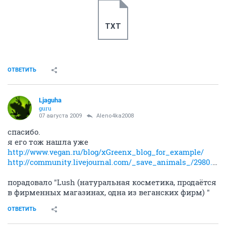
07 августа 2009
brukar0
в этом списке все компании которые поставляют
продукцию в Россию. они в каждом супермаркете.
выбора кроме как них -нет.
мне лично будет приятнее осознавать, что я своими
не-потраченными на P&amp;G 25 руб. выражу свой
протест и негодование.
я за всю свою покупательскую жизнь один раз
только видела метку "не тест.на животных" не
помню на чем...
Свободу и Калину покупать?
Список фирм, которые не издеваются над живностью
и есть на росс.рынке, в студию!
раз уж завели такую тему...
ну или в личку, чтоб черным пиаром не сочли.
ОТВЕТИТЬ
Aleno4ka2008
veteran
07 августа 2009
Ljaguha