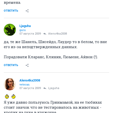
Ljaguha
guru
07 августа 2009
Aleno4ka2008
http://www.vegan.ru/blog/xGreenx_blog_for_example/
тут Rimmel "белая", а тут
http://vkontakte.ru/topic-956343_1037639
и в вашем посте "черная".
короче. противоречия есть, это понятно почему:
могут покупать тесты, тестировать компоненты, не
иметь договоров подтверждающих "белизну"
поставщиков ингридиентов...темное дело.
ОТВЕТИТЬ
Aleno4ka2008
veteran
07 августа 2009
Ljaguha
По идее на упаковке должен стоять знак что не
тестировалось на животных, но тут есть подводные