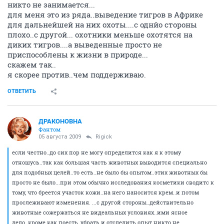
жизни сотни мышей.
Есть проблемы глобальнее - загрязнение
окружающей среды и потепление климаьа. Вот этим !
ДЕЙСТВИТЕЛЬНО! проблемам надо уделять
повышенное внимание. А бедные мышки и кошечки
отправятся в зверинный рай, т.к. пострадали ради
благих целей.
ОТВЕТИТЬ
Rigick
Штучный экземпляр
05 августа 2009
Aleno4ka2008
если честно..до сих пор не могу определится как я к
этому отношусь..так как большая часть животных
выводится специально для подобных целей..то
есть..не было бы опытом..этих животных бы просто
не было...при этом обычно исследования косметики
сводитс к тому, что бреется участок кожи..на него
наносится крем..и потом прослеживают изменения.