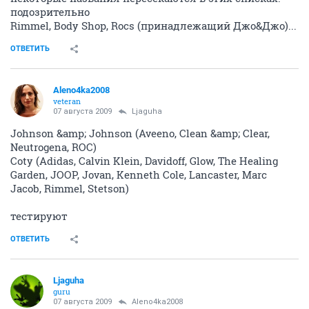
ОТВЕТИТЬ
Aleno4ka2008
veteran
07 августа 2009
Aleno4ka2008
А вот фирмы которые тестируют косметику на
животных. Жалко, мне помады мейбеллин нравятся
и тушь от макс фактор...(( буду искать аналоги у
деборы или буржуа
TXT
ОТВЕТИТЬ
Ljaguha