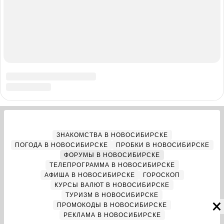
Адрес редакции: 630099, Россия, Новосибирск, ул. Ленина, д. 12,
6 этаж, телефон 8 (383) 212-52-52, 8 (923) 157-00-00
(круглосуточно)
Электронный адрес редакции:
ngs@shkulev.ru
Контактные данные для Роскомнадзора и государственных
органов:
juristnsk@shkulev.ru
Техподдержка:
help@shkulev.ru
, 8 (800) 200-03-83 (доб.3)
Разработка — ООО «Интернет Технологии»