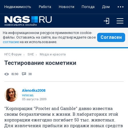
Недвижимость
Работа
Новости
Погода
Дом
На информационном ресурсе применяются cookie-
Согласен
файлы. Оставаясь на сайте, вы подтверждаете свое
согласие
на их использование.