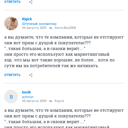
Aleno4ka2008
veteran
06 августа 2009
Bulut
мне, как и многим здесь, абсолютно все равно на чем тестируется
продукция, главное чтобы она не была вредна для нас, человеков
Тестируя косметику на животных компания
относится к покупателям также как и к ним, к
расходному материалу, им нужны только деньги
которые вы заплатите за продукт.
а что вам даст изучение общественного мнения по этому вопросу?
Интересно мнение форумчан, что тут такого? Вроде
правилами форума разрешается спрашивать мнение
других людей.
brukar0, ужасное видео, я не смогла досмотреть даже
до середины.
Вот теперь точно не смогу купить
косметику из списка тех фирм которая тестирует ее
на животных...