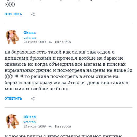
:-)))))
ОТВЕТИТЬ
Okisss
veteran
24 июля 2009
1krasOtKa
на барахолке есть такой как склад там отдел с
дхинсами брюками и прочее.я вообще на барах не
одеваюсь но когда объездила все магазы в поисках
нормальных джинс и посмотрела на цены не ниже 3х
(((((!!!!!!!!!.то решила посмотреть в этом отделе на
барах.и нашла сразу же за 2тыс.оч довольна.таких в
магазинах вообще не было.
ОТВЕТИТЬ
Okisss
veteran
24 июля 2009
1krasOtKa
и там же рядом с этим отделом продают детскую