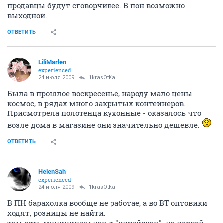
продавцы будут сговорчивее. В пон возможно
выходной.
ОТВЕТИТЬ
LiliMarlen
experienced
24 июля 2009
1krasOtKa
Была в прошлое воскресенье, народу мало цены
космос, в рядах много закрытых контейнеров.
Присмотрела полотенца кухонные - оказалось что
возле дома в магазине они значительно дешевле.
ОТВЕТИТЬ
HelenSah
experienced
24 июля 2009
1krasOtKa
В ПН барахолка вообще не работае, а во ВТ оптовики
ходят, розницы не найти.
там есть муниципальная и "китайская". на первой