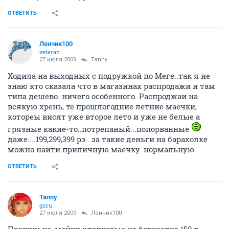
ОТВЕТИТЬ
Ленчик100
veteran
27 июля 2009
Tanny
Ходила на выходных с подружкой по Меге..так я не
знаю кто сказала что в магазинах распродажи и там
типа дешево. ничего особенного. Распроджаи на
всякую хрень, те прошлогодние летние маечки,
котореы висят уже второе лето и уже не белые а
грязные какие-то..потрепаный...попорванные
даже....199,299,399 рэ...за такие деньги на барахолке
можно найти приличную маечку. нормальную.
ОТВЕТИТЬ
Tanny
guru
27 июля 2009
Ленчик100