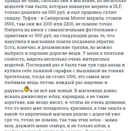
правда не знаю, сколько они в магазине, но несколько
моделей там были, которые накануне мерила в DLF,
только дешевле на 500 руб, и ещё продавец сулил
скидку. Туфли - в Сибирском Молле мерила, стоили
3500, там они же 2100 или 2200, не помню точно.
Набрела на киоск с симпатичными футболками с
принтами от 500 руб, на следующий день те, что
накупила в магазинах пошла посдавала обратно.
Есть, конечно, и дешманские тряпки, но можно
выбрать и хорошие дорогие вещи. У меня к платьям
слабость, видела несколько очень интересных
моделей. Последний раз я была там три года назад и
купила себе льняной сарафан с вышивкой на тонких
бретельках, тогда он стоил 1300, это самая моя
любимая вещь летом, каждый раз надеваю и
радуюсь
и он всё как новый. В магазинах давно
искала джинсовую юбку, карандаш, а не такие
короткие, как везде висят, и чтобы не очень длинная,
что-то мало мне попадалось красивых, а там зашла в
какой-то кирпичный магазин рядом с дорогой уже
где-то, точно не помню, так там этих юбок - мама
моя, держите меня семеро, и не только юбок, а