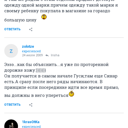
одежду.одной марки.причем одежду такой марки я
своему ребенку покупала в магазине за гораздо
большую цену
ОТВЕТИТЬ
zolotze
Z
experienced
24 июля 2009
Irisha
Ээээ...как бы объяснить...я уже по проторенной
дорожке хожу:)))))))
Он получается в самом начале Гуси,там еще Синар
есть.А сразу после него ряды начинаются. В
принципе если посерединке идти все время прямо,
вы должны в него упереться
ОТВЕТИТЬ
1krasOtKa
experienced