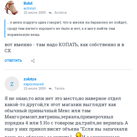
Bulut
activist
25 июля 2009
Aristina
.. у меня подруга одна говорит, что в жизни на барахолку не пойдет,
сроду там ничего хорошего не было и нет, а я могу найти там
нормальную вещь.
вот именно - там надо КОПАТЬ, как собственно и в
СХ.
ОТВЕТИТЬ
zolotze
Z
experienced
25 июля 2009
Tanka
Я не знаю,то или нет это место,но наверное отдел
какой-то другой,тк этот магазин выглядит как
обычный привычный Мекс или там
Манго:ремонт,витрины,зеркала,примерочных
порядка 4 или 5.Но с товаром да,трабл,не вернешь.А
еще у них прикол:висит объява "Если вы запачкали