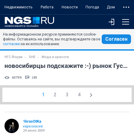
Недвижимость
Работа
Новости
Погода
Дом
На информационном ресурсе применяются cookie-
Согласен
файлы. Оставаясь на сайте, вы подтверждаете свое
согласие
на их использование.
НГС.Форум
SHE
Мода и красота
новосибирцы подскажите :-) рынок Гусинка
60799
185
1
2
3
4
1krasOtKa
experienced
24 июля 2009