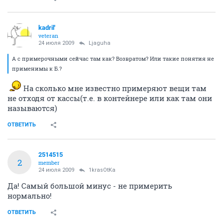
kadril'
veteran
24 июля 2009
Ljaguha
А с примерочными сейчас там как? Возвратом? Или такие понятия не
применимы к Б.?
На сколько мне известно примеряют вещи там
не отходя от кассы(т.е. в контейнере или как там они
называются)
ОТВЕТИТЬ
2514515
2
member
24 июля 2009
1krasOtKa
Да! Самый большой минус - не примерить
нормально!
ОТВЕТИТЬ