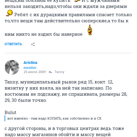
вещь,вы обязаны ее купить"
И с мужчинами
нельзя заходить,надо,чтобы они ждали за дверями
Ребят с их дурацкими правилами спасает только
то,что вещи там действительно сюперские,а то бы к
ним никто не ходил бы наверное
ОТВЕТИТЬ
Aristina
member
25 июля 2009
Tanny
Tanny, муниципальный рынок ряд 15, конт. 12,
визитку у них взяла, на ней так написано. По
костюмам не подскажу, не спрашивала, размеры 28,
29, 30 были точно.
Bulut
вот именно - там надо КОПАТЬ, как собственно и в СХ
с другой стороны, и в торговых центрах ведь тоже
надо массу магазинов обойти и массу вещей