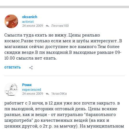
oksanich
activist
24 июля 2009
Ленчик100
Смысла туда ехать не вижу..Цены реально
космос.Разве только если мех и шубы интересуют..В
магазинах сейчас доступнее все намного.Тем более
скидки везде.В пн выходной.В выходные раньше 09-
10.00 смысла нет ехать.
ОТВЕТИТЬ
Роми
experienced
24 июля 2009
1krasOtKa
работает с 3 ночи, в 12 дня уже все почти закрыто. в
пн выходной, вторник оптовый день. Цены всякие
разные, как и вещи - от натурально "барахольного
ширпотреба" до качественных вещей (на них и
ценник другой, о 2т.р. за маечку). На муниципальном