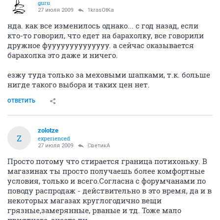
guru
27 июля 2009
1krasOtKa
нда. как все изменилось однако... с год назад, если
кто-то говорил, что едет на барахолку, все говорили
дружное фуууууууууууууу. а сейчас оказывается
барахолка это даже и ничего.
езжу туда только за меховыми шапками, т.к. больше
нигде такого выбора и таких цен нет.
ОТВЕТИТЬ
zolotze
Z
experienced
27 июля 2009
СветикА
Просто потому что стирается граница потихоньку. В
магазинах ты просто получаешь более комфортные
условия, только и всего.Согласна с форумчанами по
поводу распродаж - действительно в это время, да и в
некоторых магазах круглогодично вещи
грязные,замерянные, рваные и тд. Тоже мало