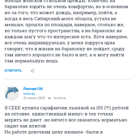
вообще женской стильной одежды. Конечно, на
барахолке ходить не очень комфортно, но в основном
из-за того, что может дождь, например, пойти, а
когда я весь Сибирский молл обошла, устала не
меньше, прошла по площади, наверное, столько же,
но только пустого пространства, а на барахолке на
каждом шагу что-то интересное есть. Хотя наверное,
всё очень индивидуально, у меня подруга одна
говорит, что в жизни на барахолку не пойдет, сроду
там ничего хорошего не было и нет, а я могу найти
там нормальную вещь.
ОТВЕТИТЬ
Ленчик100
veteran
25 июля 2009
Aristina
Я СЕБЕ купила сарафанчик льняной за 150 (!!!) рублей
на оптовке. единственный минус-в тех точках
мерить не дают..но ничего все оказалось нормально.
сидит как влитой.
На работе девочкам цену назвала--были в