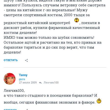
Шубу там купила, видела такую в магазине дороже
намного! Пользуясь случаем ветровку себе смотрела
- цены на китайское г-но нереальные! Мужу
смотрели спортивный костюм, 2000 тыщи за
редкостный китайский ширпотреб
, поехали в
дисконт рибок, купили фирменный качественный
костюм дешевле!
ИМХО там можно только на шубах сэкономить!
Остальное ацтой и расчитано на тех, кто привык на
барахолке тариться и до сих пор верит, что там
дешевле!
ОТВЕТИТЬ
Tanny
guru
27 июля 2009
Ленчик100
Ленчик100,
а что такого стыдного в посещении барахолки? И
вообще, сегодня финансовая экономия в фаворе.