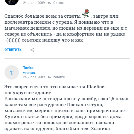
24 июля 2009
Okisss
Спасибо большое всем за ответы
. завтра или
послезавтра поедем с утреца. Я понимаю что в
магазинах дешевле, но людям из деревни да еще и с
севера не объяснить - да и комфортнее им на рынке
:-))))))))) сеъезжк напишу что и как
ОТВЕТИТЬ
Tanka
T
veteran
24 июля 2009
zolotze
Это скорее всего то что называется Шайбой,
полукруглое здание.
Рассказали мне легенды про эту шайбу, года 1,5 назад,
какое там все расчудесное Поехала я туда,
магазинчик, мериют прямо в зале, примерочной нет.
Купила платье без примерки, вроде хорошее, дома
посмотрела что полоски не совпадают, поехала
сдавать на след день, благо был чек. Хозяйка