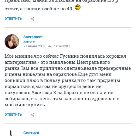
Правильно, майки хлопковые на барахолке 150 р
стоят, а топики вообще по 40.
ОТВЕТИТЬ
Sacrament
activist
27 июля 2009
1krasOtKa
Мое мнение,что сейчас Гусинке появилась хорошая
альтернатива - это павильоны Центрального
рынка.Там все прилично сделано,везде примерочные
и цены ниже,чем на барахлоке.Еще для меня
большой плюс в пользу рынка,что там продавцы
нормальные,матом не орут,если вещи не
покупаешь.Уже года 3 на барахле не была и не
собираюсь,т.к. цены там завышенные,дешевле в
магазине купить.
ОТВЕТИТЬ
СветикА