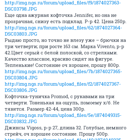
http://img.ngs.ru/forum/upload_files/f9/1874027363-
DSC03798.JPG
Еще одна ажурная кофточка Jennifer, но она не
прозрачная, снизу есть подклад. Р-р 42. Цена 250р.
http://img.ngs.ru/forum/upload_files/62/1874027364-
DSC03803.JPG
Рыдаю просто, но точно не влезу уже – брючки на
три четверти; при росте 163 см. Марка Vivento, р-р
42.Цвет серый с белой полоской, со стрелками.
Качество классное, красиво сидят на фигуре.
Тепленькие! Состояние оч хорошее, прошу 800р.
http://img.ngs.ru/forum/upload_files/7b/1874027365-
DSC03804.JPG
http://img.ngs.ru/forum/upload_files/f2/1874027367-
DSC03806.JPG
Кофточка-туничка Promod, с рукавами на три
четверти. Тоненькая на ощупь, помоему х/б. Не
тянется. Размер 42-44, цена 300р.
http://img.ngs.ru/forum/upload_files/5e/1874049315-
DSC03832.JPG
Джинсы Vigoss, р-р 27, длина 32. Голубые, немного
стрейч, оч хорошее состояние. Прошу 500р.
http://img.ngs.ru/forum/upload_files/40/1874049325-