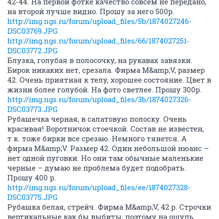
42-44. На первой фотке качество совсем не передано,
на второй лучше видно. Прошу за него 500р.
http://img.ngs.ru/forum/upload_files/5b/1874027246-
DSC03769.JPG
http://img.ngs.ru/forum/upload_files/66/1874027251-
DSC03772.JPG
Блузка, голубая в полосочку, на рукавах завязки.
Бирок никаких нет, срезала. Фирма M&amp;V, размер
42. Очень приятная к телу, хорошее состояние. Цвет в
жизни более голубой. На фото светлее. Прошу 300р.
http://img.ngs.ru/forum/upload_files/3b/1874027326-
DSC03773.JPG
Рубашечка черная, в салатовую полоску. Очень
красивая! Воротничок стоечкой. Состав не известен,
т.к. тоже бирки все срезаю. Немного тянется. А
фирма M&amp;V. Размер 42. Один небольшой нюанс –
нет одной пуговки. Но они там обычные маленькие
черные – думаю не проблема будет подобрать.
Прошу 400 р.
http://img.ngs.ru/forum/upload_files/ee/1874027328-
DSC03775.JPG
Рубашка белая, стрейч. Фирма M&amp;V, 42 р. Строчки
вертикальные как бы выбиты, поэтому на ощупь