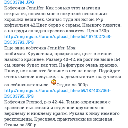
DSC03784.JPG
Кофточка Jennifer. Как только этот магазин
открылся, повезло мне с покупкой нескольких
хороших вещичек. Сейчас туда ни ногой. Р-р
кофтюльки 42.Цвет бордо с серым. Немного тянется,
а на груди складка красиво ложится. Цена 250р.
http://img.ngs.ru/forum/upload_files/6d/1874027358-
DSC03793.JPG
Еще одна кофточка Jennifer. Моя
любимая..Кружевная, прозрачная, цвет в жизни
намного красивее. Размер 40-42, на рост не выше 164
см, иначе будет как топ. На фигурке очень красиво.
Плачу, но знаю что больше в нее не влезу…Подойдет
очень смелой девушке, т.к. декольте там получается
оч соблазнительное
Отдам за 300р.
http://img.ngs.ru/forum/upload_files/69/1874027361-
DSC03795.JPG
Кофточка Promod, р-р 42-44. Темно-коричневая с
красивой вышивкой и отделкой кружевом по
верхнему и нижнему краям. Рукава к низу немного
расклешены. Красивая, практически не ношеная.
Отдам за 350 р.