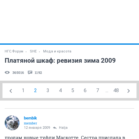
НГС.Форум
SHE
Мода и красота
Платяной шкаф: ревизия зима 2009
365016
1192
1
2
3
4
5
6
7
...
48
bembik
member
12 января 2009
Halja
продам новые туфли Маскотте. Сестра прислала в