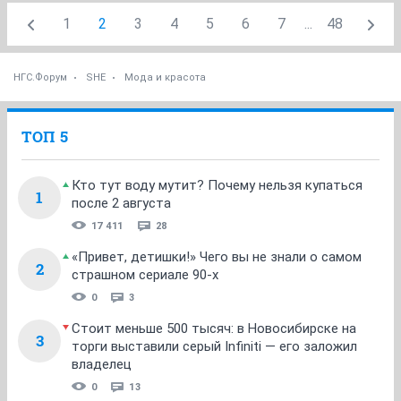
1
2
3
4
5
6
7
...
48
НГС.Форум
SHE
Мода и красота
ТОП 5
Кто тут воду мутит? Почему нельзя купаться
1
после 2 августа
17 411
28
«Привет, детишки!» Чего вы не знали о самом
2
страшном сериале 90-х
0
3
Стоит меньше 500 тысяч: в Новосибирске на
3
торги выставили серый Infiniti — его заложил
владелец
0
13