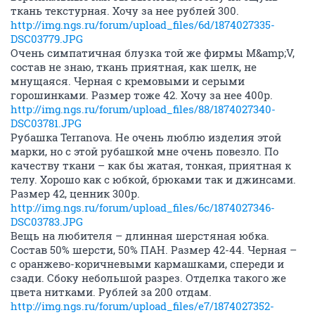
ткань текстурная. Хочу за нее рублей 300.
http://img.ngs.ru/forum/upload_files/6d/1874027335-
DSC03779.JPG
Очень симпатичная блузка той же фирмы M&amp;V,
состав не знаю, ткань приятная, как шелк, не
мнущаяся. Черная с кремовыми и серыми
горошинками. Размер тоже 42. Хочу за нее 400р.
http://img.ngs.ru/forum/upload_files/88/1874027340-
DSC03781.JPG
Рубашка Terranova. Не очень люблю изделия этой
марки, но с этой рубашкой мне очень повезло. По
качеству ткани – как бы жатая, тонкая, приятная к
телу. Хорошо как с юбкой, брюками так и джинсами.
Размер 42, ценник 300р.
http://img.ngs.ru/forum/upload_files/6c/1874027346-
DSC03783.JPG
Вещь на любителя – длинная шерстяная юбка.
Состав 50% шерсти, 50% ПАН. Размер 42-44. Черная –
с оранжево-коричневыми кармашками, спереди и
сзади. Сбоку небольшой разрез. Отделка такого же
цвета нитками. Рублей за 200 отдам.
http://img.ngs.ru/forum/upload_files/e7/1874027352-