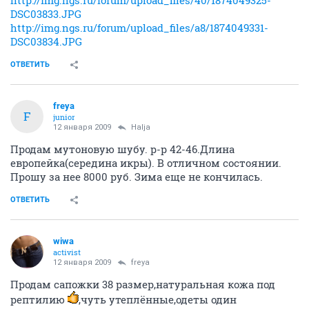
DSC03833.JPG
http://img.ngs.ru/forum/upload_files/a8/1874049331-
DSC03834.JPG
ОТВЕТИТЬ
freya
F
junior
12 января 2009
Halja
Продам мутоновую шубу. р-р 42-46.Длина
европейка(середина икры). В отличном состоянии.
Прошу за нее 8000 руб. Зима еще не кончилась.
ОТВЕТИТЬ
wiwa
activist
12 января 2009
freya
Продам сапожки 38 размер,натуральная кожа под
рептилию
,чуть утеплённые,одеты один