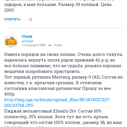
подарок, а мне большие. Размер 39 полный. Цена
2300.
ОТВЕТИТЬ
Chuda
activist
12 января 2009
Halja
Навела порядок на своих полках. Очень долго тянула,
надеялась вернуть после родов прежний 42 р-р, но
все больше понимаю, что не судьба. решила хорошие
вещички попробовать пристроить.
Лот первый, рубашка Mustang, размер S (42), Состав не
известен, т.к. ярлычки срезаны. В отличном
состоянии класснючая рубашечка! Прошу за нее
400р.
http://img.ngs.ru/forum/upload_files/85/1874027227-
DSC03768.JPG
Пиджак вельветовый Elleallo Div. Состав 65%
полиэстер, 35% хлопок. Хотя тут же есть ярлык,
говорящий что состав 100% хлопок ; размер 38, на наш