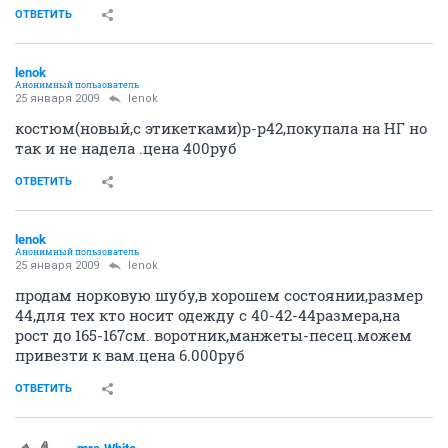
ОТВЕТИТЬ
lenok
Анонимный пользователь
25 января 2009
lenok
костюм(новый,с этикетками)р-р42,покупала на НГ но
так и не надела .цена 400руб
ОТВЕТИТЬ
lenok
Анонимный пользователь
25 января 2009
lenok
продам норковую шубу,в хорошем состоянии,размер
44,для тех кто носит одежду с 40-42-44размера,на
рост до 165-167см. воротник,манжеты-песец.можем
привезти к вам.цена 6.000руб
ОТВЕТИТЬ