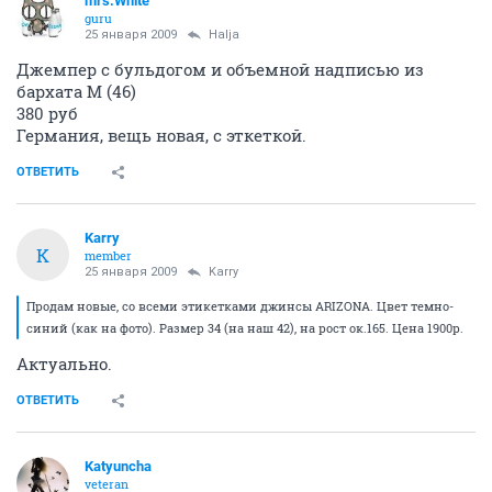
mrs.White
guru
25 января 2009
Halja
Джемпер с бульдогом и объемной надписью из
бархата М (46)
380 руб
Германия, вещь новая, с эткеткой.
ОТВЕТИТЬ
Karry
K
member
25 января 2009
Karry
Продам новые, со всеми этикетками джинсы ARIZONA. Цвет темно-
синий (как на фото). Размер 34 (на наш 42), на рост ок.165. Цена 1900р.
Актуально.
ОТВЕТИТЬ
Katyuncha
veteran