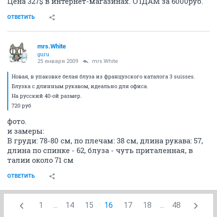
Цена 327$ в интернет-магазинах. ОТДАМ за 6000руб.
ОТВЕТИТЬ
mrs.White
guru
25 января 2009
mrs.White
Новая, в упаковке белая блуза из французского каталога 3 suisses.
Блузка с длинным рукавом, идеально для офиса.
На русский 40-ой размер.
720 руб
фото.
и замеры:
В груди: 78-80 см, по плечам: 38 см, длина рукава: 57,
длина по спинке - 62, блуза - чуть приталенная, в
талии около 71 см
ОТВЕТИТЬ
1
...
14
15
16
17
18
...
48