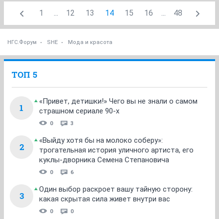
1
...
12
13
14
15
16
...
48
НГС.Форум
SHE
Мода и красота
ТОП 5
«Привет, детишки!» Чего вы не знали о самом
1
страшном сериале 90-х
0
3
«Выйду хотя бы на молоко соберу»:
2
трогательная история уличного артиста, его
куклы-дворника Семена Степановича
0
6
Один выбор раскроет вашу тайную сторону:
3
какая скрытая сила живет внутри вас
0
0