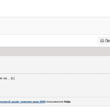
Пе
 но... (с)
латяной шкаф: ревизия зима 2009
пользователя
Halja