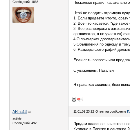
Сообщений: 1835
Несколько правил касательно э
Чтоб не плодить огромную кучу
1. Если продаете что-то, сразу
2. Все что касается, "где тако
3. Все распродажи с закрывших
организатор, а не участник) сч
4.О примерках договаривайтесь
5.Объявления по одному и тому
6. Размеры фотографий должны 
Если есть вопросы или предло
С уважением, Наталья
Я права как аксиома, безо всяких
ARina13
11.01.09 23:22
Ответ на сообщение
П
activist
Сообщений: 492
Продам классное, качественное 
Куплено в Париже в сентябре 200