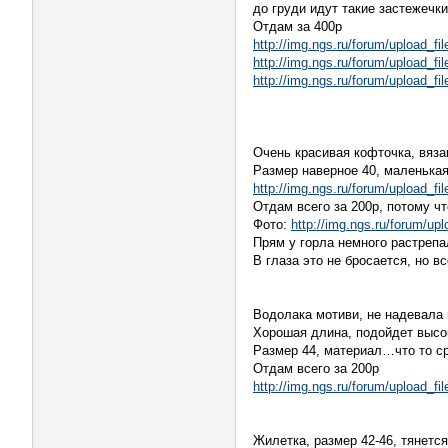
до груди идут такие застежечки
Отдам за 400р
http://img.ngs.ru/forum/upload_
http://img.ngs.ru/forum/upload_
http://img.ngs.ru/forum/upload_
Очень красивая кофточка, вяза
Размер наверное 40, маленька
http://img.ngs.ru/forum/upload_
Отдам всего за 200р, потому ч
Фото:
http://img.ngs.ru/forum/u
Прям у горла немного растрепа
В глаза это не бросается, но в
Водолака мотиви, не надевала 
Хорошая длина, подойдет высо
Размер 44, материал…что то с
Отдам всего за 200р
http://img.ngs.ru/forum/upload_
Жилетка, размер 42-46, тянетс