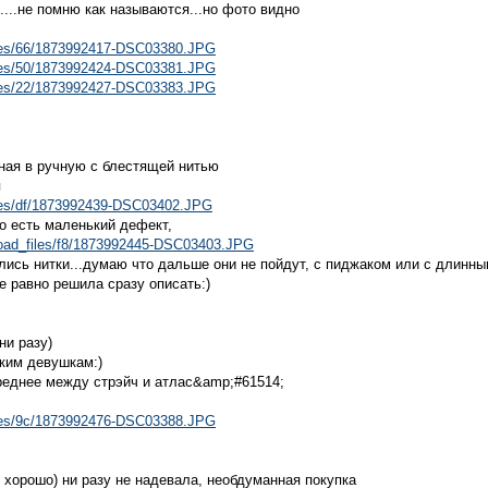
....не помню как называются...но фото видно
files/66/1873992417-DSC03380.JPG
files/50/1873992424-DSC03381.JPG
files/22/1873992427-DSC03383.JPG
ная в ручную с блестящей нитью
я
files/df/1873992439-DSC03402.JPG
то есть маленький дефект,
pload_files/f8/1873992445-DSC03403.JPG
лись нитки...думаю что дальше они не пойдут, с пиджаком или с длинн
се равно решила сразу описать:)
ни разу)
ким девушкам:)
реднее между стрэйч и атлас&amp;#61514;
files/9c/1873992476-DSC03388.JPG
я хорошо) ни разу не надевала, необдуманная покупка