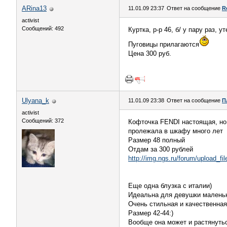
ARina13
11.01.09 23:37
Ответ на сообщение
R
activist
Сообщений: 492
Куртка, р-р 46, б/ у пару раз, у
Пуговицы прилагаются
Цена 300 руб.
Ulyana_k
11.01.09 23:38
Ответ на сообщение
П
activist
Сообщений: 372
Кофточка FENDI настоящая, но 
пролежала в шкафу много лет
Размер 48 полный
Отдам за 300 рублей
http://img.ngs.ru/forum/upload_
Еще одна блузка с италии)
Идеальна для девушки маленьк
Очень стильная и качественная
Размер 42-44:)
Вообще она может и растянутьс