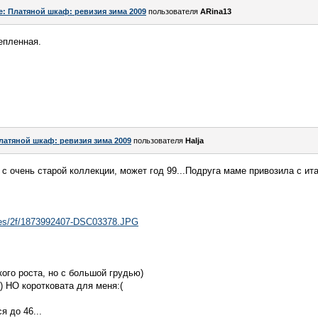
e: Платяной шкаф: ревизия зима 2009
пользователя
ARina13
тепленная.
латяной шкаф: ревизия зима 2009
пользователя
Halja
с очень старой коллекции, может год 99...Подруга маме привозила с ит
files/2f/1873992407-DSC03378.JPG
ого роста, но с большой грудью)
) НО коротковата для меня:(
я до 46...