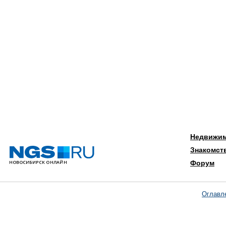
Недвижи
Знакомст
Форум
Оглавл