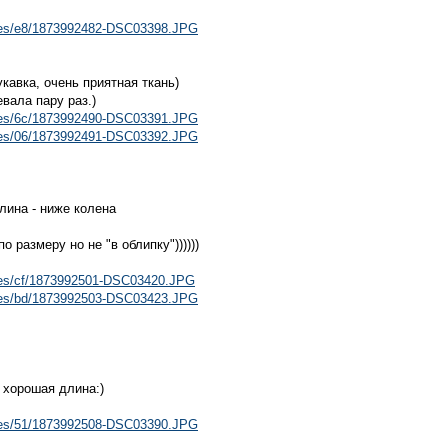
files/e8/1873992482-DSC03398.JPG
кавка, очень приятная ткань)
евала пару раз.)
files/6c/1873992490-DSC03391.JPG
files/06/1873992491-DSC03392.JPG
лина - ниже колена
о размеру но не "в облипку"))))))
files/cf/1873992501-DSC03420.JPG
files/bd/1873992503-DSC03423.JPG
хорошая длина:)
files/51/1873992508-DSC03390.JPG