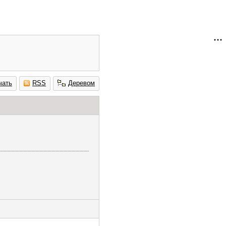
чать
RSS
Деревом