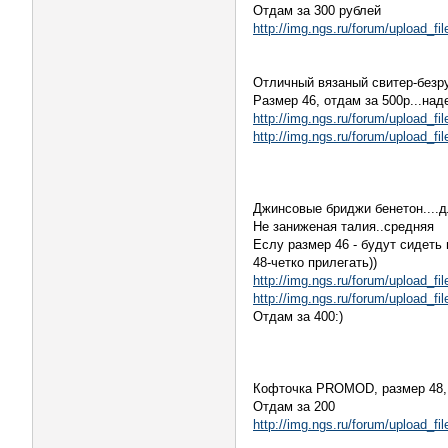
Отдам за 300 рублей
http://img.ngs.ru/forum/upload_
Отличный вязаный свитер-безру
Размер 46, отдам за 500р...над
http://img.ngs.ru/forum/upload_
http://img.ngs.ru/forum/upload_
Джинсовые бриджи бенетон....д
Не заниженая талия..средняя
Еслу размер 46 - будут сидеть п
48-четко прилегать))
http://img.ngs.ru/forum/upload_
http://img.ngs.ru/forum/upload_
Отдам за 400:)
Кофточка PROMOD, размер 48, 
Отдам за 200
http://img.ngs.ru/forum/upload_