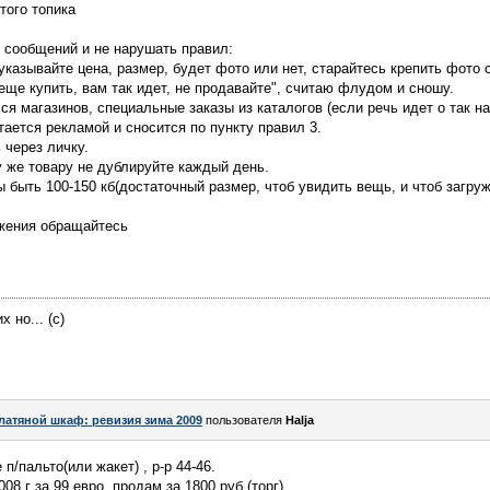
того топика
 сообщений и не нарушать правил:
 указывайте цена, размер, будет фото или нет, старайтесь крепить фото 
е еще купить, вам так идет, не продавайте", считаю флудом и сношу.
ся магазинов, специальные заказы из каталогов (если речь идет о так 
итается рекламой и сносится по пункту правил 3.
 через личку.
 же товару не дублируйте каждый день.
быть 100-150 кб(достаточный размер, чтоб увидить вещь, и чтоб загруж
жения обращайтесь
 но... (с)
латяной шкаф: ревизия зима 2009
пользователя
Halja
п/пальто(или жакет) , р-р 44-46.
8 г за 99 евро, продам за 1800 руб (торг).