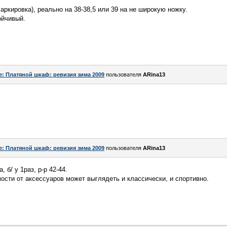
аркировка), реально на 38-38,5 или 39 на не широкую ножку.
ойчивый.
e: Платяной шкаф: ревизия зима 2009
пользователя
ARina13
e: Платяной шкаф: ревизия зима 2009
пользователя
ARina13
 б/ у 1раз, р-р 42-44.
ости от аксессуаров может выглядеть и классически, и спортивно.