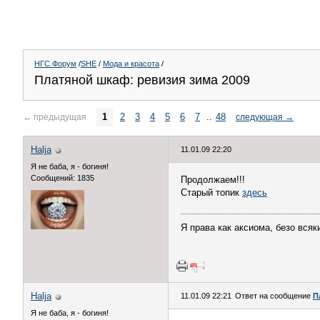
НГС.Форум
/
SHE
/
Мода и красота
/
Платяной шкаф: ревизия зима 2009
1
2
3
4
5
6
7
..
48
←
предыдущая
следующая
→
Halja
11.01.09 22:20
Я не баба, я - богиня!
Сообщений: 1835
Продолжаем!!!
Старый топик
здесь
Я права как аксиома, безо всяких
Halja
11.01.09 22:21
Ответ на сообщение
П
Я не баба, я - богиня!