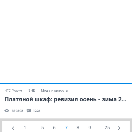
НГС.Форум
SHE
Мода и красота
Платяной шкаф: ревизия осень - зима 2008 ч.2
359802
1224
1
...
5
6
7
8
9
...
25