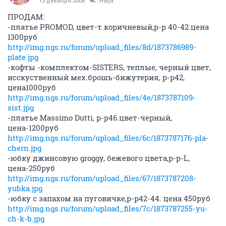
13 декабря 2008
Halja
ПРОДАМ:
-платье PROMOD, цвет-т.коричневый,р-р 40-42.цена
1300руб
http://img.ngs.ru/forum/upload_files/8d/1873786989-
plate.jpg
-кофты -комплектом-SISTERS, теплые, черный цвет,
исскуственный мех.брошь-бижутерия, р-р42,
цена1000руб
http://img.ngs.ru/forum/upload_files/4e/1873787109-
sist.jpg
-платье Massimo Dutti, р-р46.цвет-черный,
цена-1200руб
http://img.ngs.ru/forum/upload_files/6c/1873787176-pla-
chern.jpg
-юбку джинсовую groggy, бежевого цвета,р-р-L,
цена-250руб
http://img.ngs.ru/forum/upload_files/67/1873787208-
yubka.jpg
-юбку с запахом.на пуговичке,р-р42-44. цена 450руб
http://img.ngs.ru/forum/upload_files/7c/1873787255-yu-
ch-k-b.jpg