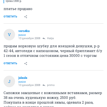
Цена 1300 р.
платье продано
ОТВЕТИТЬ
vero4ka
V
junior
13 декабря 2008
Halja
продам норковую шубку для изящной девушки, р-р
42-44, автоледи с капюшоном, черный бриллиант.б/у
1 сезон в отличном состоянии.цена 30000 с торгом
ОТВЕТИТЬ
julaula
J
junior
13 декабря 2008
primo
Сапожки замшевые с коженными вставками, размер
38 на очень худенькую ножку, 2500 руб.
Покупала в конце прошлой зимы, одевала 2 раза,
сейчас не сходятся в икрах.