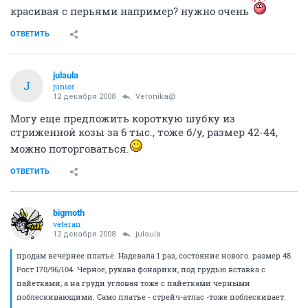
красивая с перьями например? нужно очень
ОТВЕТИТЬ
julaula
J
junior
12 декабря 2008
Veronika@
Могу еще предложить короткую шубку из
стриженной козы за 6 тыс., тоже б/у, размер 42-44,
можно поторговаться.
ОТВЕТИТЬ
bigmoth
veteran
12 декабря 2008
julaula
продам вечернее платье. Надевала 1 раз, состояние нового. размер 48.
Рост 170/96/104. Черное, рукава фонарики, под грудью вставка с
пайетками, а на груди угловая тоже с пайетками черными
поблескивающими. Само платье - стрейч-атлас -тоже поблескивает.