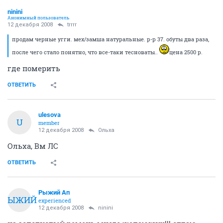
ninini
Анонимный пользователь
12 декабря 2008
trrrr
продам черные угги. мех/замша натуральные. р-р 37. обуты два раза,
после чего стало понятно, что все-таки тесноваты..
цена 2500 р.
где померить
ОТВЕТИТЬ
ulesova
U
member
12 декабря 2008
Ольха
Ольха, Вм ЛС
ОТВЕТИТЬ
Рыжий Ап
РЫЖИЙ
experienced
12 декабря 2008
ninini