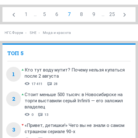
1
...
5
6
7
8
9
...
25
НГС.Форум
SHE
Мода и красота
ТОП 5
Кто тут воду мутит? Почему нельзя купаться
1
после 2 августа
17 411
28
Стоит меньше 500 тысяч: в Новосибирске на
2
торги выставили серый Infiniti — его заложил
владелец
0
13
«Привет, детишки!» Чего вы не знали о самом
3
страшном сериале 90-х