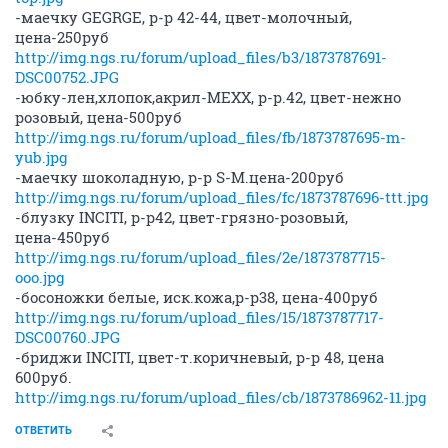
-маечку GEGRGE, р-р 42-44, цвет-молочный,
цена-250руб
http://img.ngs.ru/forum/upload_files/b3/1873787691-
DSC00752.JPG
-юбку-лен,хлопок,акрил-MEXX, р-р.42, цвет-нежно
розовый, цена-500руб
http://img.ngs.ru/forum/upload_files/fb/1873787695-m-
yub.jpg
-маечку шоколадную, р-р S-M.цена-200руб
http://img.ngs.ru/forum/upload_files/fc/1873787696-ttt.jpg
-блузку INCITI, р-р42, цвет-грязно-розовый,
цена-450руб
http://img.ngs.ru/forum/upload_files/2e/1873787715-
ooo.jpg
-босоножки белые, иск.кожа,р-р38, цена-400руб
http://img.ngs.ru/forum/upload_files/15/1873787717-
DSC00760.JPG
-бриджи INCITI, цвет-т.коричневый, р-р 48, цена
600руб.
http://img.ngs.ru/forum/upload_files/cb/1873786962-11.jpg
ОТВЕТИТЬ