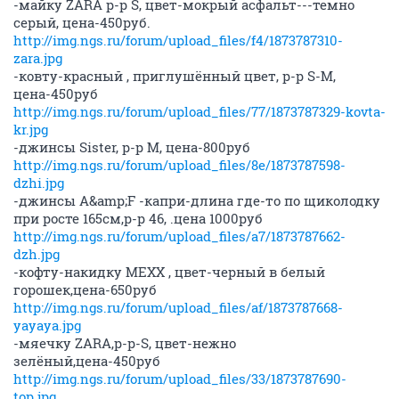
-майку ZARA р-р S, цвет-мокрый асфальт---темно
серый, цена-450руб.
http://img.ngs.ru/forum/upload_files/f4/1873787310-
zara.jpg
-ковту-красный , приглушённый цвет, р-р S-M,
цена-450руб
http://img.ngs.ru/forum/upload_files/77/1873787329-kovta-
kr.jpg
-джинсы Sister, р-р М, цена-800руб
http://img.ngs.ru/forum/upload_files/8e/1873787598-
dzhi.jpg
-джинсы A&amp;F -капри-длина где-то по щиколодку
при росте 165см,р-р 46, .цена 1000руб
http://img.ngs.ru/forum/upload_files/a7/1873787662-
dzh.jpg
-кофту-накидку MEXX , цвет-черный в белый
горошек,цена-650руб
http://img.ngs.ru/forum/upload_files/af/1873787668-
yayaya.jpg
-мяечку ZARA,р-р-S, цвет-нежно
зелёный,цена-450руб
http://img.ngs.ru/forum/upload_files/33/1873787690-
top.jpg