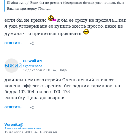
Шубка супер! Если бы не ремонт (бездонная бочка), уже неслась бы к
Вам на примерку. Плачу...
если бы не кризис
я бы ее сроду не продала....как
я ужа уговаривала ее купить жесть просто, даже не
думала что придеться продавать
ОТВЕТИТЬ
Рыжий Ап
РЫЖИЙ
experienced
12 декабря 2008
Halja
джинсы немного стрейч.Очень легкий клеш от
колена. эффект старения. без задних карманов. на
бедра 102-104. на рост170- 175.
ессно б/у. Цена договорная
ОТВЕТИТЬ
Veronika@
Анонимный пользователь
12 декабря 2008
Рыжий Ап