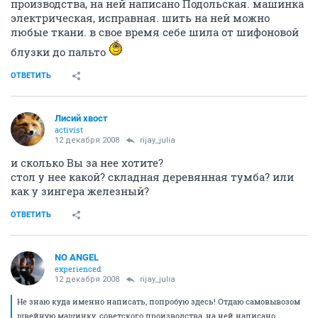
производства, на ней написано Подольская. машинка
электрическая, исправная. шить на ней можно
любые ткани. в свое время себе шила от шифоновой
блузки до пальто
ОТВЕТИТЬ
Лисий хвост
activist
12 декабря 2008
rijay_julia
и сколько Вы за нее хотите?
стол у нее какой? складная деревянная тумба? или
как у зингера железный?
ОТВЕТИТЬ
NO ANGEL
experienced
12 декабря 2008
rijay_julia
Не знаю куда именно написать, попробую здесь! Отдаю самовывозом
швейную машинку. советского производства, на ней написано