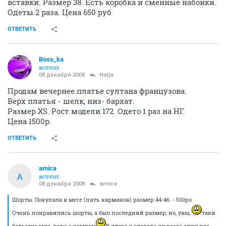
member
08 декабря 2008
Tanka
ответила Вам в личку
ОТВЕТИТЬ
Youka
Анонимный пользователь
08 декабря 2008
SniperKitten
Продам пальто, мне великовато! Размер M! Фирма -
BLEND She! Прошу 1800!!!
ОТВЕТИТЬ
Youka
Анонимный пользователь
08 декабря 2008
Youka
Продам детский комбез на овчине, очёнь тёплый,
носили несколько раз и быстро выросли, фирма
Питерская - Медведев, размер 86см! Покупала за
2000, продам за 1300р.