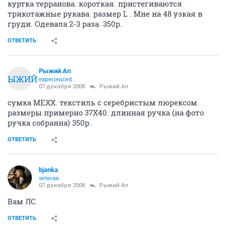
НГС.Форум
SHE
Мода и красота
Платяной шкаф: ревизия осень - зима 2008 ч.2
359775
1224
1
2
3
4
5
6
7
...
25