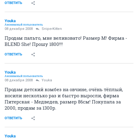
р-р 42-44. В праздничном зале подобные 5800.
1900р.
ОТВЕТИТЬ
Tanka
T
veteran
08 декабря 2008
Halja
Вид сзади
ОТВЕТИТЬ
_ink_
_
activist
08 декабря 2008
Halja
Продаю большой красивый чемодан, абсолютно новый, ни разу не
пользованый. К нему прилагается сумка-портфель.
Продукция фирмы Dielle, модель чемодана -- правая на картинке. Цвет
черный (более эффектный и немаркий), размеры 46х72х32 см.
Размеры сумки-портфеля 30х40х15 см, как раз для ручной клади.