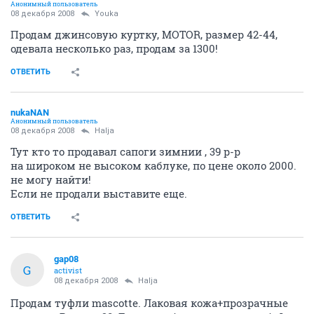
Стоимость комплекта 4 т.р., возможен торг.
Девушки, снижаю цену до 3 т.р.
ОТВЕТИТЬ
SniperKitten
вредитель
08 декабря 2008
Halja
Моя первая продажа)))
Продам крепления для сноуборда фирмы Santa Cruz,
состояние отличное, продаю так как себе купила
новые черные!)))....крепления правда на детскую
либо очень маленькую женскую ножку.....
цена вопроса 1500...с торгом
ОТВЕТИТЬ
oluk