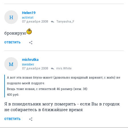
Tanyasha_F
Анонимный пользователь
07 декабря 2008
Tanyasha_F
еще фото
ОТВЕТИТЬ
Fifa
F
Веселый тапирчик
07 декабря 2008
Tanyasha_F
ДЕВОЧКИ!
Мои хорошие, когда прикрепляете фото зайдите пож-
а в Paint, там в верхней панели есть Рисунок, затем
жмете Растянуть\Наклонить и меняете параметры
вместо 100 на 30.Фото будет меньше, другим
пользователям будет удобнее его смотреть, а Вам
быстрее найти покупателя
ОТВЕТИТЬ