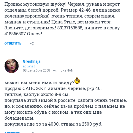
Рыжий Ап
РЫЖИЙ
experienced
08 декабря 2008
Рыжий Ап
сумка МЕХХ продана
ОТВЕТИТЬ
Lorinda
L
member
08 декабря 2008
julli
Состав и рост у платья какой?
ОТВЕТИТЬ
Рыжий Ап
РЫЖИЙ
experienced
08 декабря 2008
Рыжий Ап
трикотажная кофта терранова в стиле этно. сочный