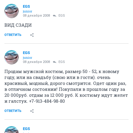
не собираетесь в ближайшее время
ОТВЕТИТЬ
СЕЙЧАС ЧИТАЮТ
Когда скайлинк будет работать в Автоленде
1315
21
как слушать радио в интернете?
17537
8
Посоветуйте Linux
15103
93
Tanyasha_F
Анонимный пользователь
07 декабря 2008
michrutka
Свингер пока на брони