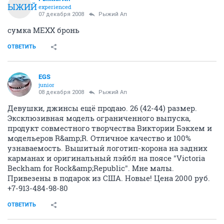
07 декабря 2008
Рыжий Ап
Вам ЛС
ОТВЕТИТЬ
Helen19
H
activist
07 декабря 2008
Tanyasha_F
бронирую
ОТВЕТИТЬ
michrutka
M
member
07 декабря 2008
mrs.White
А вот эта новая блуза-жакет (довольно нарядный вариант, с жабо) не
подошло моей подруге.
Вещь тоже новая, с этикеткой 46 размер (нем. 38)
400 руб.
Я в понедельник могу померить - если Вы в городок