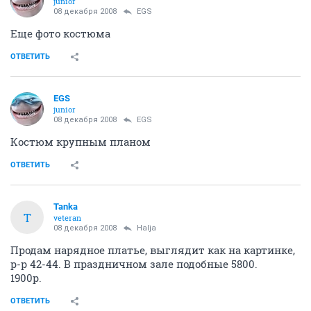
ОТВЕТИТЬ
Рыжий Ап
РЫЖИЙ
experienced
07 декабря 2008
Рыжий Ап
сумка МЕХХ бронь
ОТВЕТИТЬ
EGS
junior
08 декабря 2008
Рыжий Ап
Девушки, джинсы ещё продаю. 26 (42-44) размер.
Эксклюзивная модель ограниченного выпуска,
продукт совместного творчества Виктории Бэкхем и
модельеров R&amp;R. Отличное качество и 100%
узнаваемость. Вышитый логотип-корона на задних
карманах и оригинальный лэйбл на поясе "Victoria
Beckham for Rock&amp;Republic". Мне малы.
Привезены в подарок из США. Новые! Цена 2000 руб.