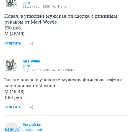
Продам рубашку, размер 42-44. Фирма VILA, цена -
500р.
ОТВЕТИТЬ
эппи
veteran
08 декабря 2008
Halja
продам джемпер "Промод" р.42-44, хлопок, очень
симпатичный и веселенький. 500руб.
ОТВЕТИТЬ
эппи
veteran
08 декабря 2008
эппи
Жилеточку предлагаю Alain Manoukian, очень
нарядно смотрится с белой блузкой и очень
интересно с черной водолазкой. 42-44-46.