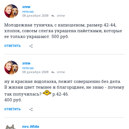
http://img.ngs.ru/forum/upload_files/de/1873779984-
DSCN3516n.jpeg
Туфли. Размер 38. Очень яркие и нарядные.
Полностью усыпаны блестками. Абсолютно новые.
Купила, но так и не нашла с чем одеть.
Хочу 700, торг.
http://img.ngs.ru/forum/upload_files/0f/1873780068-
DSCN3524n.jpeg
ОТВЕТИТЬ
Youka
Анонимный пользователь
08 декабря 2008
nukaNAN
Продам пиджак вельвет, размер 44, Sportsgirl! Цена
500руб.
ОТВЕТИТЬ
Youka
Анонимный пользователь
08 декабря 2008
Youka