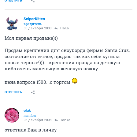
ОТВЕТИТЬ
EGS
junior
08 декабря 2008
EGS
Еще фото костюма
ОТВЕТИТЬ
EGS
junior
08 декабря 2008
EGS
Костюм крупным планом
ОТВЕТИТЬ
Tanka
T
veteran
08 декабря 2008
Halja
Продам нарядное платье, выглядит как на картинке,