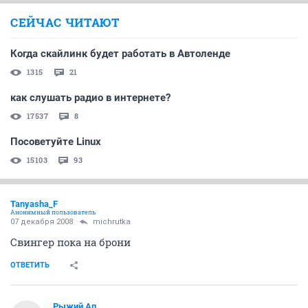
Рыжий Ап
РЫЖИЙ
experienced
07 декабря 2008
Snegovik
куртка терранова. короткая. пристегиваются
трикотажные рукава. размер L . Мне на 48 узкая в
груди. Одевала 2-3 раза. 350р.
ОТВЕТИТЬ
Рыжий Ап
РЫЖИЙ
experienced
07 декабря 2008
Рыжий Ап
сумка МЕХХ. текстиль с серебристым люрексом.
размеры примерно 37Х40. длинная ручка (на фото
ручка собранна) 350р.
ОТВЕТИТЬ
bjanka
veteran