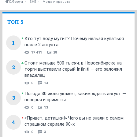
очень телпые. Мех натуральный. Носок
закругленный. На танкетке. Удобные, не
скользкие.Фирма Карнаби. Цена 2500 (торг). Фото по
запросу брошу на емайл.
ОТВЕТИТЬ
bigmoth
veteran
08 декабря 2008
bigmoth
он же на модели... но мой черный.
ОТВЕТИТЬ
nukaNAN
Анонимный пользователь
08 декабря 2008
Greshnaja
Жалко, но не вас!
Там точно был 39 размер
ОТВЕТИТЬ