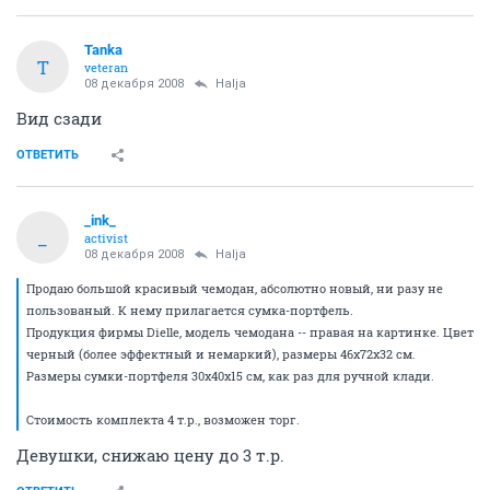
+7-913-484-98-80
ОТВЕТИТЬ
EGS
junior
08 декабря 2008
EGS
ВИД СЗАДИ
ОТВЕТИТЬ
EGS
junior
08 декабря 2008
EGS
Продам мужской костюм, размер 50 - 52, к новому
году, или на свадьбу (свою или в гости). очень
красивый, модный, дорого смотрится. Одет один раз,
в отличном состоянии! Покупали в прошлом году за
20 000руб. отдам за 12 000 руб. К костюму идут желет
и галстук. +7-913-484-98-80