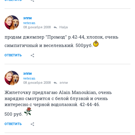
Шорты. Покупала в меге (пять карманов) размер 44-46. - 500рэ
Очень понравились шорты, а был последний размер, но, увы,
таки
большие мне, даже с ремнем
В итоге я одевала их всего один раз
ОТВЕТИТЬ
Romashka
experienced
08 декабря 2008
Halja
Продам вечернее платье. Размер 42-44. Красиво
подчеркивает грудь, можно носить без бюстгалтера.
Прозрачная вставка на животе. Сбоку завязки на
пряжке из страз. Покупалось в Фестивале за 4 т.р.
Одевалось 1 раз. Продам за 1500, торг.
http://img.ngs.ru/forum/upload_files/5b/1873779957-
DSCN3518n.jpeg
http://img.ngs.ru/forum/upload_files/ca/1873779971-
DSCN3515n.jpeg