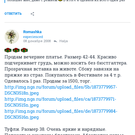
ОТВЕТИТЬ
Youka
Анонимный пользователь
08 декабря 2008
Youka
Продам джинсовую куртку, MOTOR, размер 42-44,
одевала несколько раз, продам за 1300!
ОТВЕТИТЬ
nukaNAN
Анонимный пользователь
08 декабря 2008
Halja
Тут кто то продавал сапоги зимнии , 39 р-р
на широком не высоком каблуке, по цене около 2000.
не могу найти!
Если не продали выставите еще.
ОТВЕТИТЬ