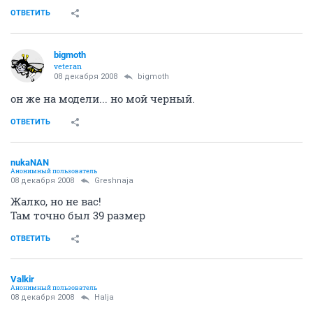
могу носить обувь с носком, а так они мне
большеваты.
покупала где то за 4000, отдам за 2500 руб.
ОТВЕТИТЬ
bigmoth
veteran
08 декабря 2008
Apelsinka
Все еще продам вечернее платье. Надевала 1 раз,
состояние нового. размер 48. Рост 170/96/104. Черное,
рукава фонарики, под грудью вставка с пайетками, а
на груди угловая тоже с пайетками черными
поблескивающими. Само платье - стрейч-атлас -тоже
поблескивает. Цена 1300 р.
Все похвалили) а померить так никто и не доехал.
Могу завтра в обед подвезти померить на Каменскую
к Оперному.
ОТВЕТИТЬ