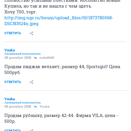
gap08
G
activist
08 декабря 2008
Halja
Продам туфли mascotte. Лаковая кожа+прозрачные
вставки. Размер 38. Есть коробка и сменные набойки.
Одеты 2 раза. Цена 650 руб
ОТВЕТИТЬ
Boss_ka
activist
08 декабря 2008
Halja
Продам вечернее платье султана французова.
Верх платья - шелк, низ- бархат.
Размер XS. Рост модели 172. Одето 1 раз на НГ.
Цена 1500р.
ОТВЕТИТЬ
amica
A
activist
08 декабря 2008
amica