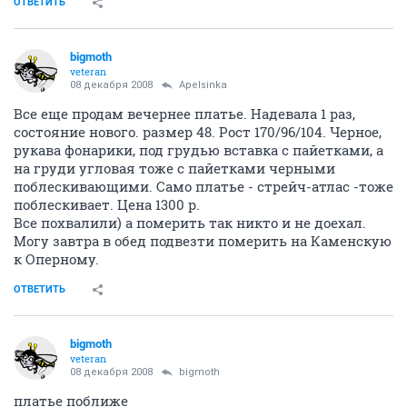
зеленый цвет, немного расклешенные рукава. По
спинке 52-53см. размер М (одела 1 раз. теперь
маленькая) 200р.
ОТВЕТИТЬ
Рыжий Ап
РЫЖИЙ
experienced
08 декабря 2008
Рыжий Ап
широкий (7см) золотистый ремень 100% п/у.
200р
ОТВЕТИТЬ
Lorinda
L
member
08 декабря 2008
Youka
Интересует состав, рост и степень б/у. А отделка чем
- шелком?
ОТВЕТИТЬ