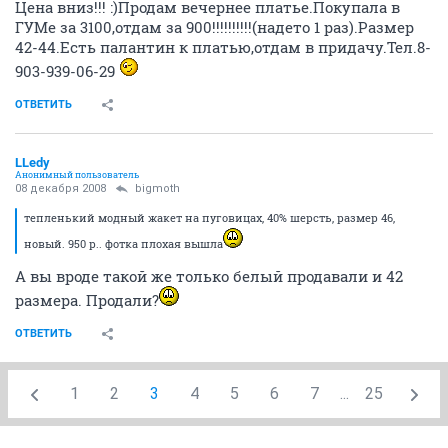
bigmoth
veteran
08 декабря 2008
bigmoth
платье поближе
ОТВЕТИТЬ
bigmoth
veteran
08 декабря 2008
bigmoth
тепленький модный жакет на пуговицах, 40% шерсть,
размер 46, новый. 950 р.. фотка плохая вышла
ОТВЕТИТЬ
Astreya
ангел во плоти
08 декабря 2008
Halja
Продам зимние замшевые сапоги.Размер 37.Одевала
в прошлом году от силы 6-7 раз, как новые, не тертые,