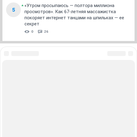
Valkir
Анонимный пользователь
08 декабря 2008
Halja
Цена вниз!!! :)Продам вечернее платье.Покупала в
ГУМе за 3100,отдам за 900!!!!!!!!!!(надето 1 раз).Размер
42-44.Есть палантин к платью,отдам в придачу.Тел.8-
903-939-06-29
ОТВЕТИТЬ
LLedy
Анонимный пользователь
08 декабря 2008
bigmoth
тепленький модный жакет на пуговицах, 40% шерсть, размер 46,
новый. 950 р.. фотка плохая вышла
А вы вроде такой же только белый продавали и 42
размера. Продали?
ОТВЕТИТЬ