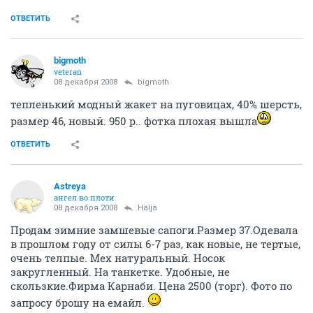
Apelsinka
Анонимный пользователь
08 декабря 2008
Halja
Продам мутоновую шубку! Черная, рукава и ворот
отделаны белой норкой! Размер 42-46, длина ниже
коленна(европейка) ,очень теплая, современная,
модная и стильная! Цена 9тыс, возможен торг.
Звоните, договоримся! 89137163588, пишите в аську
418866807.Олеся!
ОТВЕТИТЬ
Greshnaja
activist
08 декабря 2008
nukaNAN
может вы меня имели ввиду?
продаю САПОЖКИ зимние, черные, р-р 40.
теплые, каблук около 8-9 см.
покупала этой зимой в россите. сапоги очень теплые,
но, к сожалению, сейчас из-за проблем с пальцем не