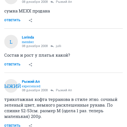
500 руб.
ОТВЕТИТЬ
эппи
veteran
08 декабря 2008
эппи
Молодежная туничка, с капюшеном, размер 42-44,
хлопок, совсем слегка украшена пайетками, которые
ее только украшают. 500 руб.
ОТВЕТИТЬ
эппи
veteran
08 декабря 2008
эппи
ну и красная водолазка, лежит совершенно без дела.
В жизни цвет темнее и благороднее, не знаю - почему
так получилась?
р.42-46.
400 руб.