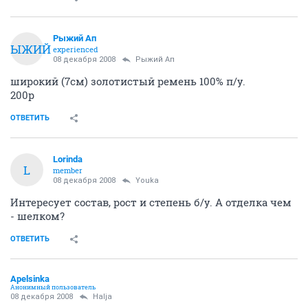
ОТВЕТИТЬ
mrs.White
guru
08 декабря 2008
Halja
Новая, в упаковке мужская ти-шотка, с длинным
рукавом от Mavi-Wowie
590 руб.
М (46/48)
ОТВЕТИТЬ
mrs.White
guru
08 декабря 2008
mrs.White
Так же новая, в упаковке мужская флисовая кофта с
капюшоном от Vacuum
М (46-48)
1180 руб.
ОТВЕТИТЬ