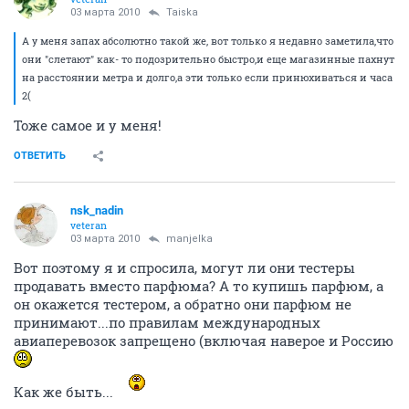
03 марта 2010
Taiska
А у меня запах абсолютно такой же, вот только я недавно заметила,что
они "слетают" как- то подозрительно быстро,и еще магазинные пахнут
на расстоянии метра и долго,а эти только если принюхиваться и часа
2(
Тоже самое и у меня!
ОТВЕТИТЬ
nsk_nadin
veteran
03 марта 2010
manjelka
Вот поэтому я и спросила, могут ли они тестеры
продавать вместо парфюма? А то купишь парфюм, а
он окажется тестером, а обратно они парфюм не
принимают...по правилам международных
авиаперевозок запрещено (включая наверое и Россию
Как же быть...