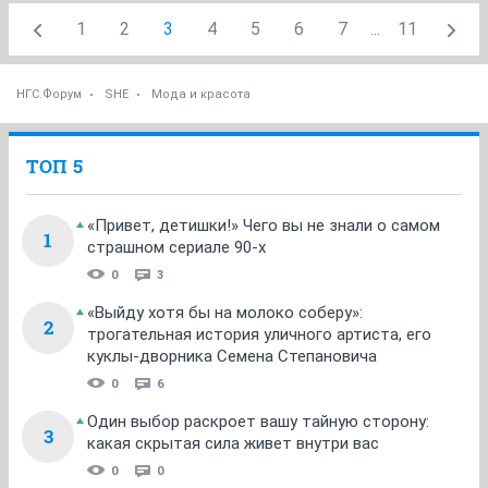
1
2
3
4
5
6
7
...
11
НГС.Форум
SHE
Мода и красота
ТОП 5
«Привет, детишки!» Чего вы не знали о самом
1
страшном сериале 90-х
0
3
«Выйду хотя бы на молоко соберу»:
2
трогательная история уличного артиста, его
куклы-дворника Семена Степановича
0
6
Один выбор раскроет вашу тайную сторону:
3
какая скрытая сила живет внутри вас
0
0