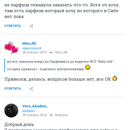
ая парфюм очканула заказать что-то. Хотя оч хочу,
там есть парфюм который хочу но которого в Сибе
нет пока.
ОТВЕТИТЬ
MissJM
experienced
28 января 2010
MissJM
ну вот, заказала вчера на Парфюмнск.ру водичку ИСЛ "Baby doll"...
сегодня привезут - поделюсь впечатлениями
Привезли, делюсь: вопросов больше нет, все ОК
ОТВЕТИТЬ
Vera_Akadem_
member
28 января 2010
Марика
Добрый день.
Я постоянно заказываю парфюмерию для себя и в