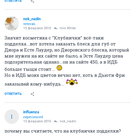
ОТВЕТИТЬ
nsk_nadin
veteran
15 февраля 2010
mrs.White
Значит косметика с "Клубнички" всё-таки
подделка...вот хотела заказать блеск для губ от
Диора и Есте Лаудер, но Диоровского блеска, который
мне нужен на их сайте не было, а Эсте Лаудер цена
подозрительная однако...он на сайте 450, а в ИДБ
больше тыщи стоит...
Но в ИДБ моих цветов вечно нет, хоть в Дьюти Фри
заказывай кому-нибудь...
ОТВЕТИТЬ
influenza
I
experienced
15 февраля 2010
nsk_nadin
почему вы считаете, что на клубничке подделки?