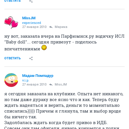
ОТВЕТИТЬ
MissJM
experienced
27 января 2010
Марика
ну вот, заказала вчера на Парфюмнск.ру водичку ИСЛ
"Baby doll"... сегодня привезут - поделюсь
впечатлениями
ОТВЕТИТЬ
Мадам Помпадур
v.i.p.
27 января 2010
MissJM
я сегодня заказала на клубнике. Опыта нет никакого,
но там даже дураку все ясно что и как. Теперь буду
ждать надеяться и верить, деньги то моментально
списались))))) Причем я глянула, там и выбор вроде
бы ничего так.
Задолбалась ждать когда будет привоз в ИДБ.
Совсем они там офигели, январь кончается а полки