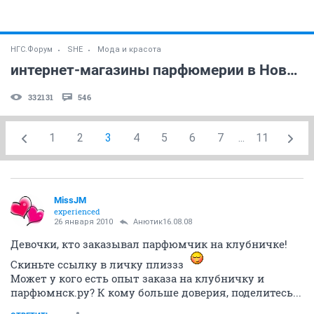
НГС.Форум
SHE
Мода и красота
интернет-магазины парфюмерии в Новосибирске и не только.
332131
546
1
2
3
4
5
6
7
...
11
MissJM
experienced
26 января 2010
Анютик16.08.08
Девочки, кто заказывал парфюмчик на клубничке!
Скиньте ссылку в личку плиззз
Может у кого есть опыт заказа на клубничку и
парфюмнск.ру? К кому больше доверия, поделитесь...