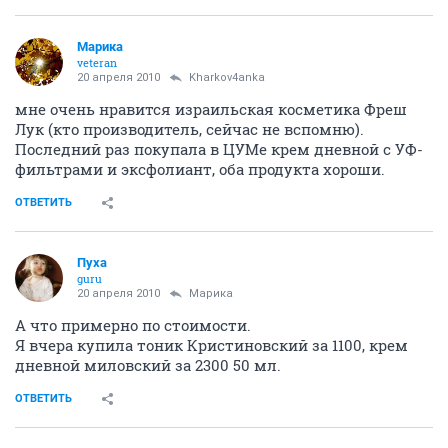
Kharkov4anka
activist
20 апреля 2010
Пуха
Не вижу смысла отдавать за бешенные деньги за
косметику а тем более израильского
происхождения....все что у них есть хорошего - это
соли мертвого моря..остальное фуфло!!!
ОТВЕТИТЬ
Марика
veteran
20 апреля 2010
Kharkov4anka
мне очень нравится израильская косметика Фреш
Лук (кто производитель, сейчас не вспомню).
Последний раз покупала в ЦУМе крем дневной с УФ-
фильтрами и эксфолиант, оба продукта хороши.
ОТВЕТИТЬ