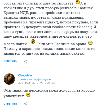
этого что-то от них поможет
Будем хотя бы
увлажнять.
ОТВЕТИТЬ
Chocolate
хомячина парфюмерная
20 апреля 2010
Пуха
Про парфюмы я много и долго читала. Потом
составляла списки и шла тестировать.
А в
косметике я дуб. Уход пробую (сейчас в Кабинах
Красоты ИДБ, раньше пробники в аптеках
выпрашивала, ну, сетевая, сама понимаешь,
пробовала на "презентациях"), потом покупаю, если
нравится. С декоративкой вообще полный абзац. Я
когда тушь после пятилетнего перерыва покупала,
пару месяцев, наверное, в инете читала, все, что
могла найти
Тени мне Есенина выбрала.
Помаду и карандаш - сама, знаю, какие мне цвета
нравятся, и ищу их на официальных сайтах.