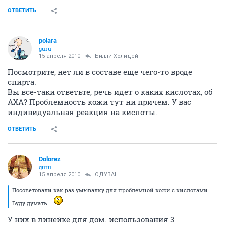
ОТВЕТИТЬ
polara
guru
15 апреля 2010
Asfura
Вы не правы. У меня пенка для умывания неострата
с 20% АХА. Уже после пары раз моя кожа выдала
раздражение на нее. Тоники с АХА тоже хорошо
отшелушивают.
ОТВЕТИТЬ
polara
guru
15 апреля 2010
Билли Холидей
Посмотрите, нет ли в составе еще чего-то вроде
спирта.
Вы все-таки ответьте, речь идет о каких кислотах, об
АХА? Проблемность кожи тут ни причем. У вас
индивидуальная реакция на кислоты.