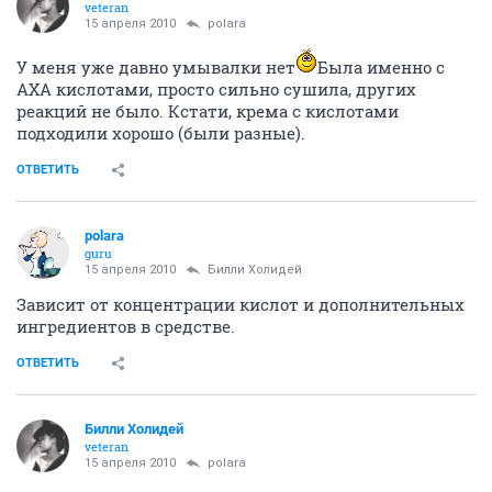
influenza
I
experienced
15 апреля 2010
Dolorez
а где купить такую умывалку с кислотой? и сколько
стоит она?
ОТВЕТИТЬ
Билли Холидей
veteran
15 апреля 2010
polara
У меня уже давно умывалки нет
Была именно с
АХА кислотами, просто сильно сушила, других
реакций не было. Кстати, крема с кислотами
подходили хорошо (были разные).
ОТВЕТИТЬ
polara
guru
15 апреля 2010
Билли Холидей