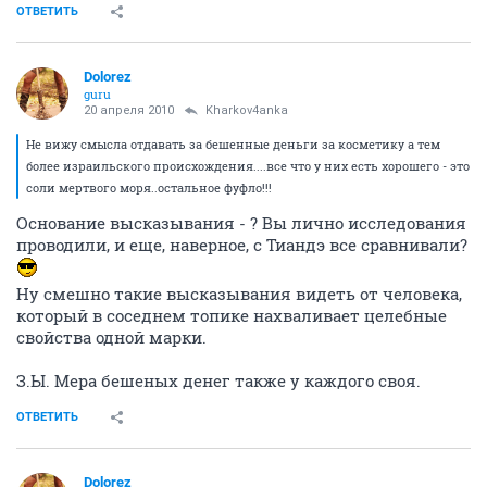
"Дорого" и "дешево" - это же относительно
Плюс
имеют место быть индивидуальные особенности
кожи и личные требования к косметическим
продуктам. Мне Лаудер нравится
намного
больше,
чем Мери Кей, Фаберилик, Орифлейм, Эйвон, Добрые
Советы, Бабушка Агафья, Черный Жемчуг, GRS.
Немного
больше, чем Пайо, Комфорт-Зон, Шанель,
Матисс, Виши, Талассо Бретань.
ОТВЕТИТЬ
Dolorez
guru
20 апреля 2010
Kharkov4anka
Не вижу смысла отдавать за бешенные деньги за косметику а тем
более израильского происхождения....все что у них есть хорошего - это
соли мертвого моря..остальное фуфло!!!
Основание высказывания - ? Вы лично исследования
проводили, и еще, наверное, с Тиандэ все сравнивали?