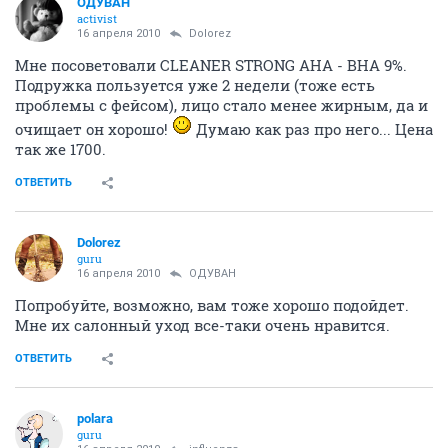
guru
16 апреля 2010
influenza
а где купить такую умывалку с кислотой? и сколько стоит она?
Я покупала Натинуэль через косметолога. 1700 руб.
150 мл.
ОТВЕТИТЬ
ОДУВАН
activist
16 апреля 2010
Dolorez
Мне посоветовали CLEANER STRONG AHA - BHA 9%.
Подружка пользуется уже 2 недели (тоже есть
проблемы с фейсом), лицо стало менее жирным, да и
очищает он хорошо!
Думаю как раз про него... Цена
так же 1700.
ОТВЕТИТЬ
Dolorez