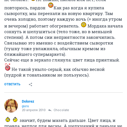
ОТВЕТИТЬ
Chocolate
хомячина парфюмерная
20 апреля 2010
Dolorez
Ага, купила. И не жалею. Да, видимых, радикальных
изменений нет. Но есть сильное подозрение, что
только благодаря этой сыворотке кожа на морде лица
не облазит.
Не помню, писала или нет, если
повторюсь, пардон
Как раз когда я купила
сыворотку, мы переехали на новую квартиру. Там
очень холодно, поэтому каждую ночь (+ иногда утром
и вечером) работает обогреватель.
Мордаха начала
сохнуть и шелушиться (тело тоже, но в меньшей
степени). А потом сии неприятности закончились.
Связываю это именно с воздействием сыворотки
(тушку тоже увлажняла, обычным кремом из
ближайшего супермаркета).
Сейчас еще в зеркало глянула: цвет лица приятный.
Не такой уныло-серый, как обычно весной