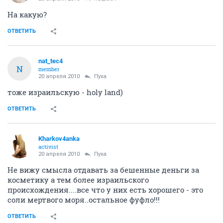
Я последний год пользовалась Кристиной. Подбирал
косметолог, но мне она не подошла, не понравилась.
Сейчас перехожу на другую косметику.))
ОТВЕТИТЬ
Пуха
guru
20 апреля 2010
nat_tec4
На какую?
ОТВЕТИТЬ
nat_tec4
N
member
20 апреля 2010
Пуха
тоже израильскую - holy land)
ОТВЕТИТЬ