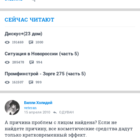
Билли Холидей
veteran
15 апреля 2010
polara
Говорю только из собственного опыта: проблемы
были небольшие, а умывалка с кислотами очень
высушила кожу. Стоило перейти на более щадящий
вариант, стянутость и шелушение ушли, а хорошее
очищение осталось. Как-то так.
ОТВЕТИТЬ
СЕЙЧАС ЧИТАЮТ
Дискус+(23 дом)
191469
1000
Ситуация в Новороссии (часть 5)
285478
994
Промфинстрой - Зорге 275 (часть 5)