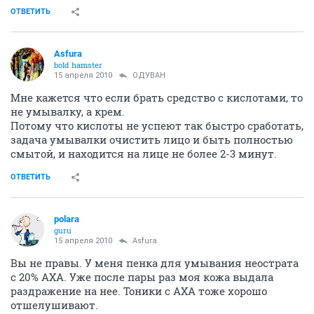
161507
999
Билли Холидей
veteran
15 апреля 2010
ОДУВАН
А причина проблем с лицом найдена? Если не
найдете причину, все косметические средства дадут
только кратковременный эффект.
ОТВЕТИТЬ
Asfura
bold hamster
15 апреля 2010
ОДУВАН
Мне кажется что если брать средство с кислотами, то
не умывалку, а крем.
Потому что кислоты не успеют так быстро сработать,
задача умывалки очистить лицо и быть полностью
смытой, и находится на лице не более 2-3 минут.