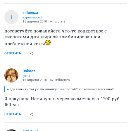
polara
guru
15 апреля 2010
Asfura
Даже Пола - не истина в последней инстанции. Свой
опыт дороже любой Полы. Да и неострате нет причин
не доверять.
ОТВЕТИТЬ
influenza
I
experienced
15 апреля 2010
polara
посоветуйте пожалуйста что-то конкретное с
кислотами для жирной комбинированной
проблемной кожи
ОТВЕТИТЬ
Dolorez