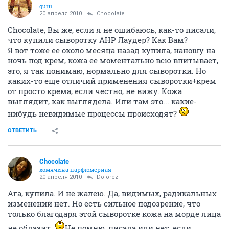
Ну смешно такие высказывания видеть от человека,
который в соседнем топике нахваливает целебные
свойства одной марки.
З.Ы. Мера бешеных денег также у каждого своя.
ОТВЕТИТЬ
Dolorez
guru
20 апреля 2010
Chocolate
Chocolate, Вы же, если я не ошибаюсь, как-то писали,
что купили сыворотку АНР Лаудер? Как Вам?
Я вот тоже ее около месяца назад купила, наношу на
ночь под крем, кожа ее моментально всю впитывает,
это, я так понимаю, нормально для сыворотки. Но
каких-то еще отличий применения сыворотки+крем
от просто крема, если честно, не вижу. Кожа
выглядит, как выглядела. Или там это... какие-
нибудь невидимые процессы происходят?