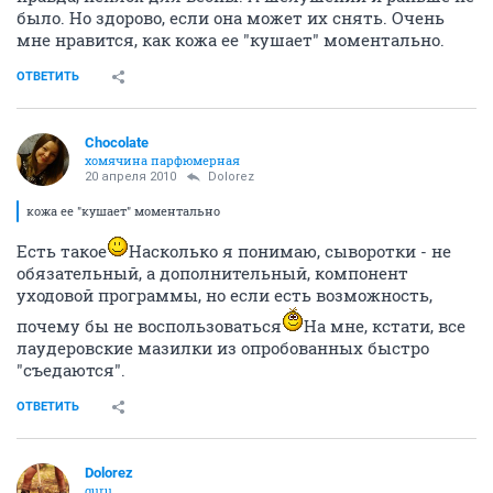
(пудрой и тональником не пользуюсь).
ОТВЕТИТЬ
Dolorez
guru
20 апреля 2010
Chocolate
значит, будем мазать дальше. Цвет лица, и
правда, неплох для весны. А шелушений и раньше не
было. Но здорово, если она может их снять. Очень
мне нравится, как кожа ее "кушает" моментально.
ОТВЕТИТЬ
Chocolate
хомячина парфюмерная
20 апреля 2010
Dolorez
кожа ее "кушает" моментально
Есть такое
Насколько я понимаю, сыворотки - не
обязательный, а дополнительный, компонент