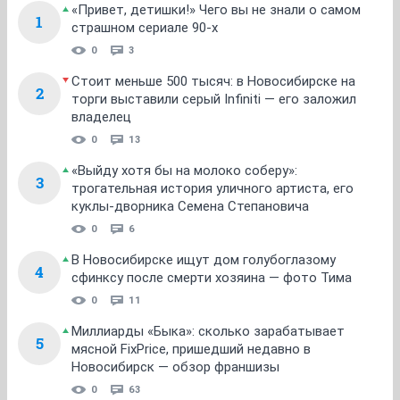
1
...
4
5
6
7
8
...
13
НГС.Форум
SHE
Мода и красота
ТОП 5
«Привет, детишки!» Чего вы не знали о самом
1
страшном сериале 90-х
0
3
Стоит меньше 500 тысяч: в Новосибирске на
2
торги выставили серый Infiniti — его заложил
владелец
0
13
«Выйду хотя бы на молоко соберу»:
3
трогательная история уличного артиста, его
куклы-дворника Семена Степановича