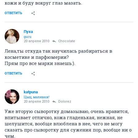
Можно, только толку мало будет
Скраб у меня в планах.
А вот вокруг глаз спец.
средства я сознательно не покупаю. В избавление от
темных кругов и отеков я не верю, морщин пока нет,
а с функцией увлажнения может и крем для лица
для сухой кожи справиться. Лаудеровские мини-
кремики для кожи вокруг глаз получаю по акциям.
Хватает надолго. Если не удастся еще разжиться
ими же, куплю, наверное, ДейВеэПлюс для сухой
кожи и буду вокруг глаз мазать.
ОТВЕТИТЬ
Пуха
guru
20 апреля 2010
Chocolate
Лена,ты откуда так научилась разбираться в
косметике и парфюмерии?
Прям про все марки знаешь:).
ОТВЕТИТЬ