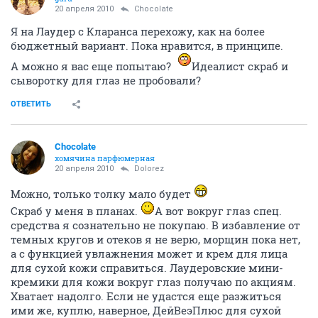
уходовой программы, но если есть возможность,
почему бы не воспользоваться
На мне, кстати, все
лаудеровские мазилки из опробованных быстро
"съедаются".
ОТВЕТИТЬ
Dolorez
guru
20 апреля 2010
Chocolate
Я на Лаудер с Кларанса перехожу, как на более
бюджетный вариант. Пока нравится, в принципе.
А можно я вас еще попытаю?
Идеалист скраб и
сыворотку для глаз не пробовали?
ОТВЕТИТЬ
Chocolate
хомячина парфюмерная
20 апреля 2010
Dolorez