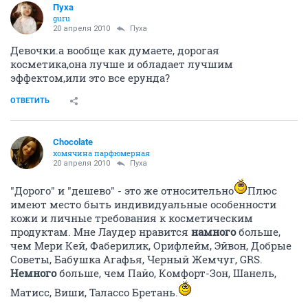
Пуха
guru
20 апреля 2010
Марика
А что примерно по стоимости.
Я вчера купила тоник Кристиновский за 1100, крем
дневной миловский за 2300 50 мл.
ОТВЕТИТЬ
Пуха
guru
20 апреля 2010
Пуха
Девочки.а вообще как думаете, дорогая
косметика,она лучше и обладает лучшим
эффектом,или это все ерунда?
ОТВЕТИТЬ
Chocolate
хомячина парфюмерная
20 апреля 2010
Пуха