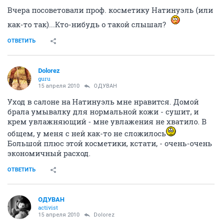
327106
640
1
...
4
5
6
7
8
...
13
ОДУВАН
activist
15 апреля 2010
TM
Вчера посоветовали проф. косметику Натинуэль (или
как-то так)...Кто-нибудь о такой слышал?
ОТВЕТИТЬ
Dolorez
guru
15 апреля 2010
ОДУВАН
Уход в салоне на Натинуэль мне нравится. Домой
брала умывалку для нормальной кожи - сушит, и
крем увлажняющий - мне увлажения не хватило. В