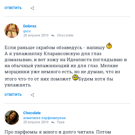
katpuna
Цыц, малявки!
20 апреля 2010
Dolorez
Уже вторую сыворотку домазываю, очень нравится,
впитывает отлично, кожа гладенькая, нежная, не
шелушится, вообще влюблена в нее, чего не могу
сказать про сыворотку для сужения пор, вообще ни о
чем.
ОТВЕТИТЬ
Dolorez
guru
20 апреля 2010
Chocolate
Если раньше скрабом обзаведусь - напишу
А я увлажнялку Кларансовскую для глаз
домазываю, и вот хожу на Идеалиста поглядываю и
на обычный увлажняющий их для глаз. Мелкие
морщинки уже немного есть, но не думаю, что из