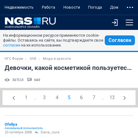
Недвижимость
Работа
Новости
Погода
Дом
На информационном ресурсе применяются cookie-
Согласен
файлы. Оставаясь на сайте, вы подтверждаете свое
согласие
на их использование.
НГС.Форум
SHE
Мода и красота
Девочки, какой косметикой пользуетесь?
327113
640
1
...
3
4
5
6
7
...
13
Ofeliya
Анонимный пользователь
23 октября 2008
Daria_June