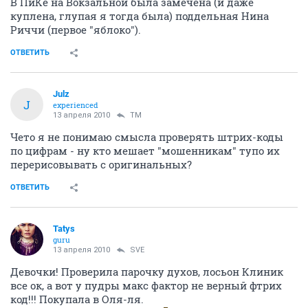
В ПиКе на Вокзальной была замечена (и даже
куплена, глупая я тогда была) поддельная Нина
Риччи (первое "яблоко").
ОТВЕТИТЬ
Julz
J
experienced
13 апреля 2010
TM
Чето я не понимаю смысла проверять штрих-коды
по цифрам - ну кто мешает "мошенникам" тупо их
перерисовывать с оригинальных?
ОТВЕТИТЬ
Tatys
guru
13 апреля 2010
SVE
Девочки! Проверила парочку духов, лосьон Клиник
все ок, а вот у пудры макс фактор не верный фтрих
код!!! Покупала в Оля-ля.