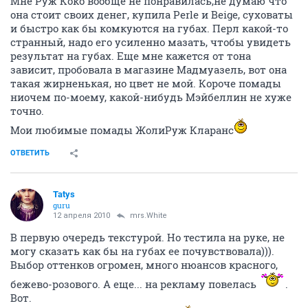
Мне Руж Коко вообще не понравилась,не думаю что
она стоит своих денег, купила Perle и Beige, суховаты
и быстро как бы комкуются на губах. Перл какой-то
странный, надо его усиленно мазать, чтобы увидеть
результат на губах. Еще мне кажется от тона
зависит, пробовала в магазине Мадмуазель, вот она
такая жирненькая, но цвет не мой. Короче помады
ниочем по-моему, какой-нибудь Мэйбеллин не хуже
точно.
Мои любимые помады ЖолиРуж Кларанс
ОТВЕТИТЬ
Tatys
guru
12 апреля 2010
mrs.White
В первую очередь текстурой. Но тестила на руке, не
могу сказать как бы на губах ее почувствовала))).
Выбор оттенков огромен, много нюансов красного,
бежево-розового. А еще... на рекламу повелась
.
Вот.