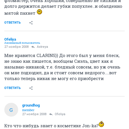
фломастер, очень хороший, совершенно не липкий и
долго держится.делает губки попухлее..и обалденно
мятой пахнет
ОТВЕТИТЬ
Ofeliya
Анонимный пользователь
27 ноября 2008
Astreya
Мне нравится CLARINS)) До этого был у меня блеск,
не знаю как пишется, вообщем Сиэль, цвет как я
называю-никакой, т.е. бледный совсем, но уж очень
он мне подходил, да и стоит совсем недорого....вот
только теперь никак не могу его приобрести
ОТВЕТИТЬ
groundhog
G
member
27 ноября 2008
Ofeliya
Кто что-нибудь знает о косметике Jon-ka?