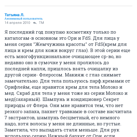
Татьяна Л.
Анонимный пользователь
14 апреля 2010
TM
Я последний год покупаю косметику только по
каталогам-в основном это Ори и FdS. Для лица у
меня серия "Жемчужина красоты" от FdS(крем для
лица и крем для кожи вокруг глаз). В этой серии еще
есть многофункциональное очищающее ср-во, но
недавно оно в сумочке у меня пролилось до
последней капли, пришлось взять очищалку из
другой серии- Флеросом. Макияж с глаз снимает
замечательно. Для тела пользуюсь парф.кремами от
Орифлейм, еще нравится крем для тела Молоко и
мед. Скраб для тела у меня тоже из серии Молоко и
мед(сахарный). Шампунь и кондиционер Секрет
природы от Флера. Они мне нравится тем, что нет
резкого запаха, пахнет травками-в составе насчитала
7 экстрактов, шампунь бесцветный, его немного
надо, хотя волосы у меня не длинные, но густые.
Заметила, что выпадать стали меньше. Для рук
использую серию Нежный бархат от Ори, если