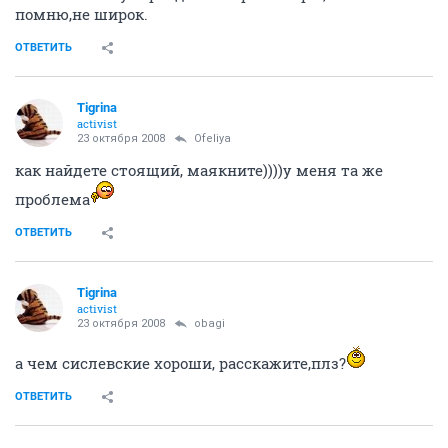
помню,не широк.
ОТВЕТИТЬ
Tigrina
activist
23 октября 2008
Ofeliya
как найдете стоящий, маякните))))у меня та же
проблема
ОТВЕТИТЬ
Tigrina
activist
23 октября 2008
obagi
а чем сислевские хороши, расскажите,плз?
ОТВЕТИТЬ