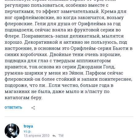
регулярно пользоваться, особенно вместе с
перчатками, то эффект замечательный. Крема для
ног орифлеймовские, но когда закончатся, возьму
флеровские. Гели для душа от Орифлейма за год
поднадоели, сейчас взяла из фруктовой серии во
Флере. Понравились-запах деликатный, мылятся
хорошо. Декоративкой я активно не пользуюсь, под
настроение, в основном это Орифлейм-серия Бьюти в
синих коробочках. Двойные тени очень хорошие,
подводка для глаз с твердым аппликатором
нравится, тон.основа из серии Джордани Голд,
румяна-шарики у меня из Эйвон. Парфюм сейчас
флеровский-он более стойкий и запахи поинтереснее,
подороже, что ли...Если честно, больше года в
магазинах не была, даже мыло и з/пасту по
каталогам беру.
ОТВЕТИТЬ
troya
v.i.p.
15 апреля 2010
TM