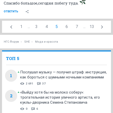
Спасибо большое,сегодня побегу туда.
ОТВЕТИТЬ
1
...
3
4
5
6
7
...
13
НГС.Форум
SHE
Мода и красота
ТОП 5
Послушал музыку — получил штраф: инструкция,
1
как бороться с шумными ночными компаниями
2 691
37
«Выйду хотя бы на молоко соберу»:
2
трогательная история уличного артиста, его
куклы-дворника Семена Степановича
0
6