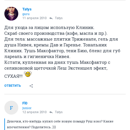
Tatys
guru
11 апреля 2010
Tatys
Для ухода за лицом использую Клиник.
Скраб своего производства (кофе, масла и пр.).
Для тела: массажные плитки Триженале, гель для
душа Нивея, кремы Дав и Гаренье. Тональник
Клиник. Тушь Максфактор, тени Бию, блекс для губ
лареаль и гигиеничка Нивея.
Кстати, купленная на днях тушь Максфактор с
селиконовой щеточкой Леш Экстеншел эфект,
СУХАЯ!!!
ОТВЕТИТЬ
Fl0
F
junior
12 апреля 2010
Tatys
Девочки, кто-нибудь купил себе новую помаду Руш коко? Какие
впечатления? Поделитесь..)))