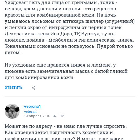
Уходовая: гель для лица от гринмамы, тоник -
веледа, крем дневной и ночной - сто рецептов
красоты для комбинированной кожи. На ночь
умываюсь лосьоном от аптекарь шеллер (огуречный)
и легкий скраб от нитроджины от черных точек.
Декоративка: тени Иса Дора, TF, Буржуа, тушь -
люмене, помада - мейбелин и гигиеническая -нивея.
Тональными основами не пользуюсь. Пудрой только
летом.
Из уходовых еще нравится нивея и люмене. у
люмене есть замечательная маска с белой глиной
для комбинированной кожи.
ОТВЕТИТЬ
vvorona1
veteran
13 апреля 2010
TM
Может не по адресу - не знаю где лучше спросить.
Как определяется подлинность косметики и
парфюмерии по штрих-коду? И может еще какие