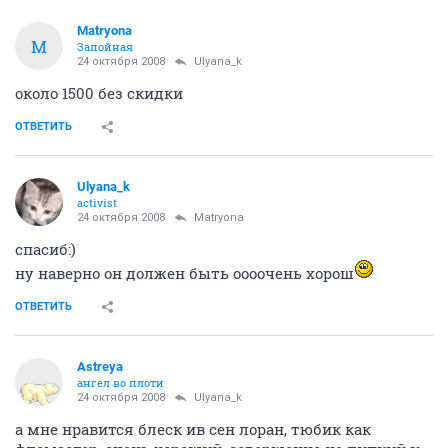
Matryona
M
Запойная
24 октября 2008
Ulyana_k
около 1500 без скидки
ОТВЕТИТЬ
Ulyana_k
activist
24 октября 2008
Matryona
спасиб:)
ну наверно он должен быть оооочень хорош
ОТВЕТИТЬ
Astreya
ангел во плоти
24 октября 2008
Ulyana_k
а мне нравится блеск ив сен лоран, тюбик как