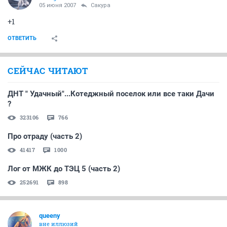
05 июня 2007
Сакура
+1
ОТВЕТИТЬ
СЕЙЧАС ЧИТАЮТ
ДНТ " Удачный"...Котеджный поселок или все таки Дачи
?
323106
766
Про отраду (часть 2)
41417
1000
Лог от МЖК до ТЭЦ 5 (часть 2)
252691
898
queeny
вне иллюзий