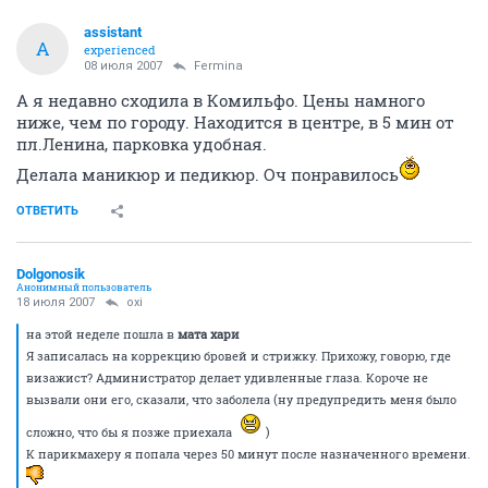
assistant
A
experienced
08 июля 2007
Fermina
А я недавно сходила в Комильфо. Цены намного
ниже, чем по городу. Находится в центре, в 5 мин от
пл.Ленина, парковка удобная.
Делала маникюр и педикюр. Оч понравилось
ОТВЕТИТЬ
Dolgonosik
Анонимный пользователь
18 июля 2007
oxi
на этой неделе пошла в
мата хари
Я записалась на коррекцию бровей и стрижку. Прихожу, говорю, где
визажист? Администратор делает удивленные глаза. Короче не
вызвали они его, сказали, что заболела (ну предупредить меня было
сложно, что бы я позже приехала
)
К парикмахеру я попала через 50 минут после назначенного времени.