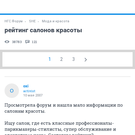
НГС.Форум
SHE
Мода и красота
рейтинг салонов красоты
38783
121
1
2
3
oxi
O
activist
10 мая 2007
Просмотрела форум и нашла мало информации по
салонам красоты.
Ищу салон, где есть классные профессионалы-
парикмахеры-стилисты, супер обслуживание и
адекватные цены. Составим рейтинг?