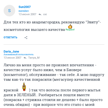
Sun2007
S
member
13 июня 2007
oxi
Для тех кто из академгородка, рекомендую "Эвиту"-
косметология высшего качества
ОТВЕТИТЬ
Daria_June
Анонимный пользователь
13 июня 2007
Tanya_M
Лично на меня просто не произвел впечатления -
качество услуг было ниже, чем в Биовере
(косметолог), обслуживание - так себе. А мою подругу
там как-то так покрасили (мегасупер качественной
краской
) так что волосы после первого мытья
дали в ЗЕЛЁНЫЙ.. Разбираться пошли вместе
(покраска + стрижка стоили не дешево + было просто
очень обидно) - при вопросе что это стало с моей