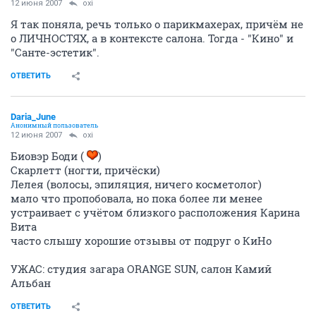
12 июня 2007
oxi
Я так поняла, речь только о парикмахерах, причём не
о ЛИЧНОСТЯХ, а в контексте салона. Тогда - "Кино" и
"Санте-эстетик".
ОТВЕТИТЬ
Daria_June
Анонимный пользователь
12 июня 2007
oxi
Биовэр Боди (
)
Скарлетт (ногти, причёски)
Лелея (волосы, эпиляция, ничего косметолог)
мало что пропобовала, но пока более ли менее
устраивает с учётом близкого расположения Карина
Вита
часто слышу хорошие отзывы от подруг о КиНо
УЖАС: студия загара ORANGE SUN, салон Камий
Альбан
ОТВЕТИТЬ