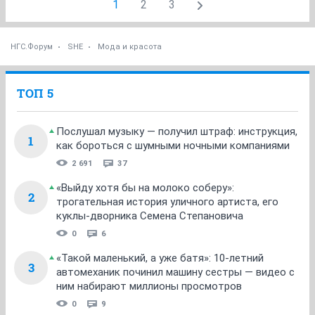
1
2
3
НГС.Форум
SHE
Мода и красота
ТОП 5
Послушал музыку — получил штраф: инструкция,
1
как бороться с шумными ночными компаниями
2 691
37
«Выйду хотя бы на молоко соберу»:
2
трогательная история уличного артиста, его
куклы-дворника Семена Степановича
0
6
«Такой маленький, а уже батя»: 10-летний
3
автомеханик починил машину сестры — видео с
ним набирают миллионы просмотров
0
9