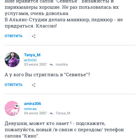
Мне нравится салон "Севилья". Визажисты и
парикмахеры хорошие. Не раз пользовалась их
услугами, очень довольна.
В Альянс-Студии делала маникюр, педикюр - не
придраться. Классно!
ОТВЕТИТЬ
Tanya_M
activist
03 июля 2007
nastika
А у кого Вы стриглись в "Севилье"?
ОТВЕТИТЬ
amira306
veteran
04 июля 2007
Tanya_M
Девушки, может кто знает ! - подскажите,
пожалуйста, новый /в связи с перездом/ телефон
салона "Кино".