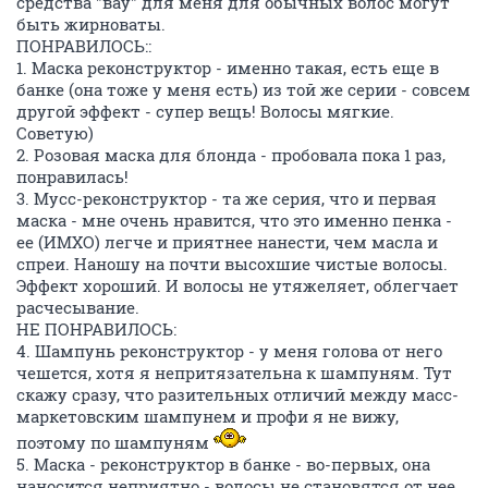
средства "вау" для меня для обычных волос могут
быть жирноваты.
ПОНРАВИЛОСЬ::
1. Маска реконструктор - именно такая, есть еще в
банке (она тоже у меня есть) из той же серии - совсем
другой эффект - супер вещь! Волосы мягкие.
Советую)
2. Розовая маска для блонда - пробовала пока 1 раз,
понравилась!
3. Мусс-реконструктор - та же серия, что и первая
маска - мне очень нравится, что это именно пенка -
ее (ИМХО) легче и приятнее нанести, чем масла и
спреи. Наношу на почти высохшие чистые волосы.
Эффект хороший. И волосы не утяжеляет, облегчает
расчесывание.
НЕ ПОНРАВИЛОСЬ:
4. Шампунь реконструктор - у меня голова от него
чешется, хотя я непритязательна к шампуням. Тут
скажу сразу, что разительных отличий между масс-
маркетовским шампунем и профи я не вижу,
поэтому по шампуням
5. Маска - реконструктор в банке - во-первых, она
наносится неприятно - волосы не становятся от нее