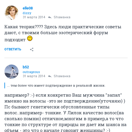
elle08
dizzy
31 марта 2014
Shаманка
Какая теория???? Здесь люди практические советы
дают, с твоими больше эзотерический форум
подходит
ОТВЕТИТЬ
b52
outrageous
31 марта 2014
Shаманка
... тем более что имеет подтверждение в реальной жизни.
например? :-) если конкретно Ваш мужчина "запал"
именно на волосы -это не подтверждение(уточняю) )
Пс бывают генетически обусловленные типы
волос..например- тонкие. У Лилок качество волос(на
сколько помню) отличное,многим в пример,а то что
тонкие по структуре от природы не дает им шанса на
объем - это что о начале говорит женщины? :-)