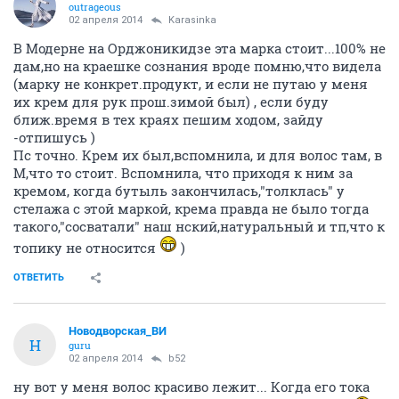
outrageous
02 апреля 2014
Karasinka
В Модерне на Орджоникидзе эта марка стоит...100% не
дам,но на краешке сознания вроде помню,что видела
(марку не конкрет.продукт, и если не путаю у меня
их крем для рук прош.зимой был) , если буду
ближ.время в тех краях пешим ходом, зайду
-отпишусь )
Пс точно. Крем их был,вспомнила, и для волос там, в
М,что то стоит. Вспомнила, что приходя к ним за
кремом, когда бутыль закончилась,"толклась" у
стелажа с этой маркой, крема правда не было тогда
такого,"сосватали" наш нский,натуральный и тп,что к
топику не относится
)
ОТВЕТИТЬ
Новодворcкая_ВИ
Н
guru
02 апреля 2014
b52
ну вот у меня волос красиво лежит... Когда его тока