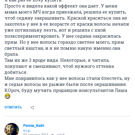
Просто я видела какой эффеект она дает. У меня
мама моего МЧ когда приезжала, решила ее купить,
чтоб седину закрашивать. Краской краситься она не
захотела-у нее в ее возрасте от краски волосы начали
уже потихоньку лезть, вот и решила с хной
поэкспериментировать. У нее седина закрасилась
прям. Но у нее волосы гораздо светлее моего, прям
светлый каштан, и я не помню какую именно она
брала.
Там их же 3 вроде вида. Некоторые, я читала,
покупают и смешивают, чтоб нужного оттенка
добиться.
Мне понравилось как у нее волосы стали блестеть, ну
и седые волосы не рыжие были после окрашивания.
КОроч, буду мучить продавцов-консультантов Лаша
ОТВЕТИТЬ
Репли_Кейт
v.i.p.
02 апреля 2014
Lylok