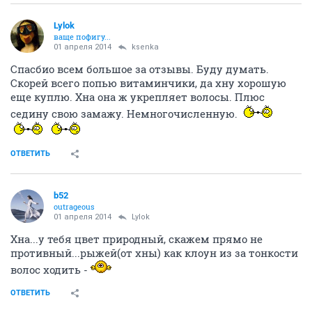
Lylok
ваще пофигу...
01 апреля 2014
ksenka
Спасбио всем большое за отзывы. Буду думать.
Скорей всего попью витаминчики, да хну хорошую
еще куплю. Хна она ж укрепляет волосы. Плюс
седину свою замажу. Немногочисленную.
ОТВЕТИТЬ
b52
outrageous
01 апреля 2014
Lylok
Хна...у тебя цвет природный, скажем прямо не
противный...рыжей(от хны) как клоун из за тонкости
волос ходить -
ОТВЕТИТЬ