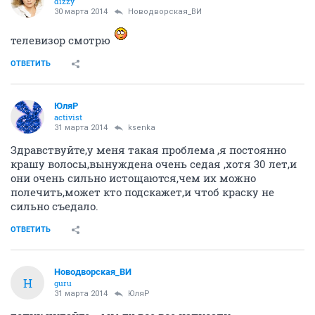
dizzy
30 марта 2014
Новодворcкая_ВИ
телевизор смотрю
ОТВЕТИТЬ
ЮляР
activist
31 марта 2014
ksenka
Здравствуйте,у меня такая проблема ,я постоянно
крашу волосы,вынуждена очень седая ,хотя 30 лет,и
они очень сильно истощаются,чем их можно
полечить,может кто подскажет,и чтоб краску не
сильно съедало.
ОТВЕТИТЬ
Новодворcкая_ВИ
Н
guru
31 марта 2014
ЮляР