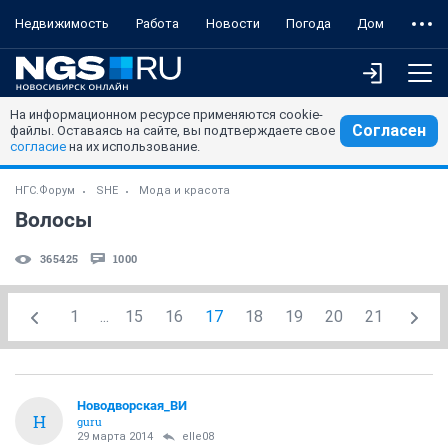
Недвижимость
Работа
Новости
Погода
Дом
На информационном ресурсе применяются cookie-
Согласен
файлы. Оставаясь на сайте, вы подтверждаете свое
согласие
на их использование.
НГС.Форум
SHE
Мода и красота
Волосы
365425
1000
1
...
15
16
17
18
19
20
21
Новодворcкая_ВИ
Н
guru
29 марта 2014
elle08