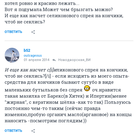
хотел ровно и красиво лежать...
Вот я подумала.Может чем брызгать можно?
И еще как насчет селиконового спрея на кончики,
чтоб не секлись?
ОТВЕТИТЬ
b52
outrageous
01 апреля 2014
Новодворcкая_ВИ
И еще как насчет с[i]и
ликонового спрея на кончики,
чтоб не секлись?[/i] - если исходить из моего опыта-
средства для кончиков бывают сугубо в виде
маленьких бутыльков без спрея
оч.нравится
такая мазилка от Барекс(в Хитек) и Ипертин(менее
"жирная", с кератином шёлка -как то так) Пользуюсь
постоянно чем-то таким (сейчас правда
изменяю,пробую органич.масло(аргановое) на концы
наносить -посмотрим поглядим:))
ОТВЕТИТЬ