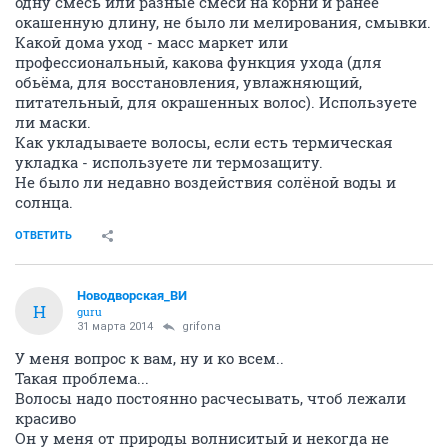
одну смесь или разные смеси на корни и ранее
окашенную длину, не было ли мелирования, смывки.
Какой дома уход - масс маркет или
профессиональный, какова функция ухода (для
обьёма, для восстановления, увлажняющий,
питательный, для окрашенных волос). Используете
ли маски.
Как укладываете волосы, если есть термическая
укладка - используете ли термозащиту.
Не было ли недавно воздействия солёной воды и
солнца.
ОТВЕТИТЬ
Новодворcкая_ВИ
Н
guru
31 марта 2014
grifona
У меня вопрос к вам, ну и ко всем..
Такая проблема...
Волосы надо постоянно расчесывать, чтоб лежали
красиво
Он у меня от природы волниситый и некогда не