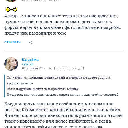
4 вида, с консов большого толка в этом вопросе нет,
лучше на сайте лашевском посмотреть там есть
форум народ выкладывает фото до/после и подробно
пишут как разводили и чем
ОТВЕТИТЬ
Karasinka
veteran
02 апреля 2014
Новодворcкая_ВИ
Он у меня от природы волниситый и некогда не хотел ровно и
красиво лежать...
Вот я подумала.Может чем брызгать можно?
И еще как насчет селиконового спрея на кончики, чтоб не секлись?
Когда я прочитала ваше сообщение, я вспомнила
пост на Косметисте, который меня очень впечатлил.
Я такая сидела, вяленько читала, размышляя что бы
такого новенького для волос прикупить, а когда
увидела фотографии волос в конце поста, аж