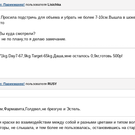
e: Парикмахер!
пользователя
Lisichka
Просила подстричь для объема и убрать не более 7-10см.Вышла в шоке 
 то
 Вы куда смотрели?
 не по плану,то я делаю замечание.
-71kg.Day7-67,9kg.Target-65kg.Даша,мне осталось 0,9кг,готовь 500р!
e: Парикмахер!
пользователя
RUSY
ом,Фармавита,Голдвел,не брезгую и Эстель.
ти краски во взаимодействии между собой и разными цветами и типом во
 Игоры, не слышала, и тем более не пользовалась, остановившись на ст