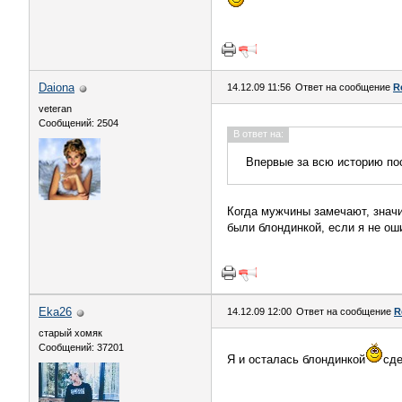
Daiona
14.12.09 11:56
Ответ на сообщение
R
veteran
Сообщений: 2504
В ответ на:
Впервые за всю историю пос
Когда мужчины замечают, значи
были блондинкой, если я не ош
Eka26
14.12.09 12:00
Ответ на сообщение
R
старый хомяк
Сообщений: 37201
Я и осталась блондинкой
сде