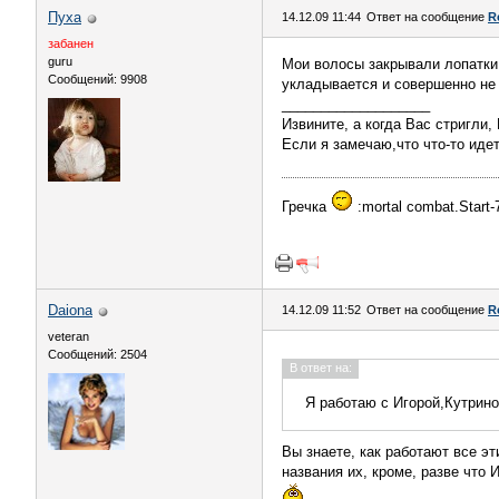
Пуха
14.12.09 11:44
Ответ на сообщение
R
забанен
guru
Мои волосы закрывали лопатки.
Сообщений: 9908
укладывается и совершенно не
___________________
Извините, а когда Вас стригли,
Если я замечаю,что что-то идет
Гречка
:mortal combat.Start
Daiona
14.12.09 11:52
Ответ на сообщение
R
veteran
Сообщений: 2504
В ответ на:
Я работаю с Игорой,Кутрин
Вы знаете, как работают все э
названия их, кроме, разве что