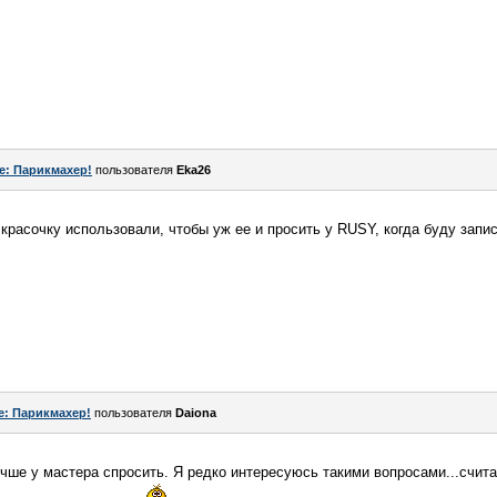
e: Парикмахер!
пользователя
Eka26
красочку использовали, чтобы уж ее и просить у RUSY, когда буду запи
e: Парикмахер!
пользователя
Daiona
чше у мастера спросить. Я редко интересуюсь такими вопросами...счит