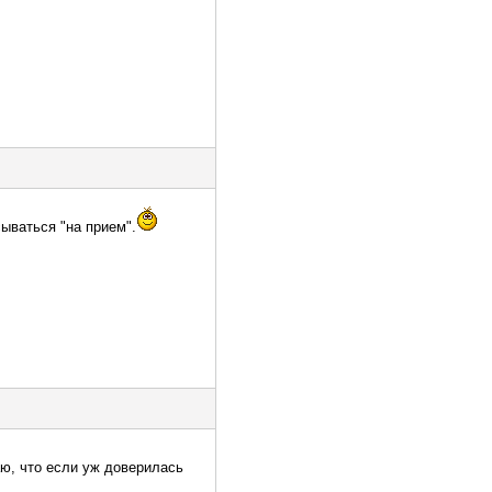
сываться "на прием".
аю, что если уж доверилась