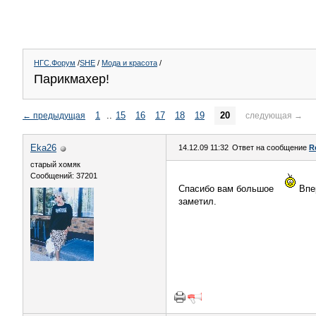
НГС.Форум
/
SHE
/
Мода и красота
/
Парикмахер!
1
..
15
16
17
18
19
20
←
предыдущая
следующая
→
Eka26
14.12.09 11:32
Ответ на сообщение
R
старый хомяк
Сообщений: 37201
Спасибо вам большое
Впер
заметил.