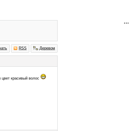
чать
RSS
Деревом
я цвет красивый волос