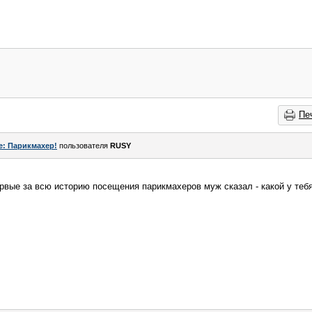
Пе
e: Парикмахер!
пользователя
RUSY
вые за всю историю посещения парикмахеров муж сказал - какой у теб