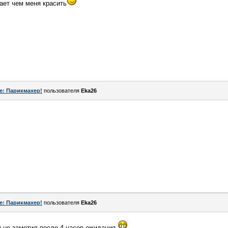
ает чем меня красить
e: Парикмахер!
пользователя
Eka26
e: Парикмахер!
пользователя
Eka26
н не заметил после 4 часов ожидания