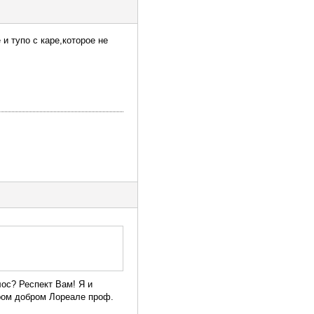
и тупо с каре,которое не
лос? Респект Вам! Я и
аром добром Лореале проф.