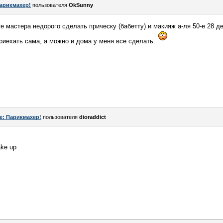
арикмахер!
пользователя
OkSunny
е мастера недорого сделать прическу (бабетту) и макияж а-ля 50-е 28 де
риехать сама, а можно и дома у меня все сделать.
e: Парикмахер!
пользователя
dioraddict
ke up