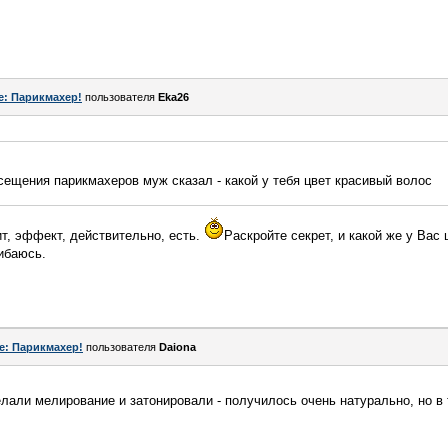
e: Парикмахер!
пользователя
Eka26
ещения парикмахеров муж сказал - какой у тебя цвет красивый волос
т, эффект, действительно, есть.
Раскройте секрет, и какой же у Вас
ибаюсь.
e: Парикмахер!
пользователя
Daiona
лали мелирование и затонировали - получилось очень натурально, но в