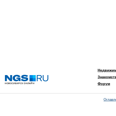
Недвижи
Знакомст
Форум
Оглавл