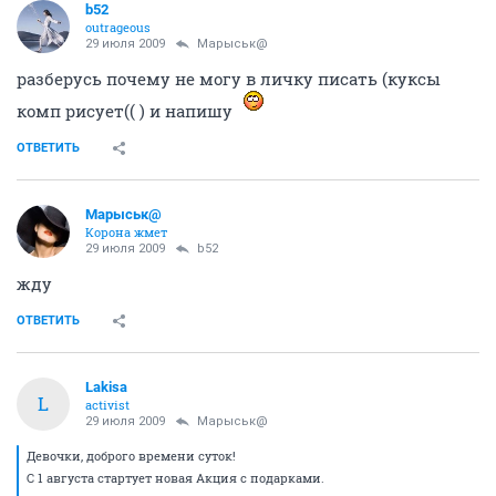
b52
outrageous
29 июля 2009
Марыськ@
разберусь почему не могу в личку писать (куксы
комп рисует(( ) и напишу
ОТВЕТИТЬ
Марыськ@
Корона жмет
29 июля 2009
b52
жду
ОТВЕТИТЬ
Lakisa
L
activist
29 июля 2009
Марыськ@
Девочки, доброго времени суток!
С 1 августа стартует новая Акция с подарками.