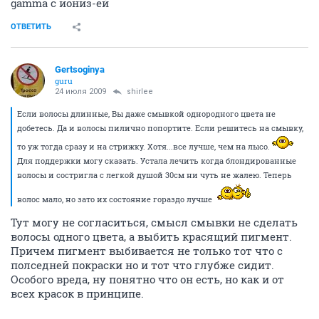
gamma с иониз-ей
ОТВЕТИТЬ
Gertsoginya
guru
24 июля 2009
shirlee
Если волосы длинные, Вы даже смывкой однородного цвета не
добетесь. Да и волосы пилично попортите. Если решитесь на смывку,
то уж тогда сразу и на стрижку. Хотя...все лучше, чем на лысо.
Для поддержки могу сказать. Устала лечить когда блондированные
волосы и состригла с легкой душой 30см ни чуть не жалею. Теперь
волос мало, но зато их состояние гораздо лучше
Тут могу не согласиться, смысл смывки не сделать
волосы одного цвета, а выбить красящий пигмент.
Причем пигмент выбивается не только тот что с
полседней покраски но и тот что глубже сидит.
Особого вреда, ну понятно что он есть, но как и от
всех красок в принципе.