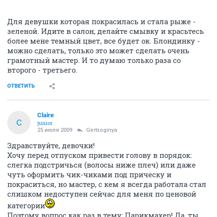
Для девушки которая покрасилась и стала рыже -
зеленой. Идите в салон, делайте смывку и красьтесь
более мене темный цвет, все будет ок. Блондинку -
можно сделать, только это может сделать очень
грамотный мастер. И то думаю только раза со
второго - третьего.
ОТВЕТИТЬ
Claire
C
junior
25 июля 2009
Gertsoginya
Здравствуйте, девочки!
Хочу перед отпуском привести голову в порядок:
слегка подстричься (волосы ниже плеч) или даже
чуть оформить чик-чиками под прическу и
покраситься, но мастер, с кем я всегда работала стал
слишком недоступен сейчас для меня по ценовой
категории
Поэтому вопрос как раз в тему: Парикмахер! Да, ты,