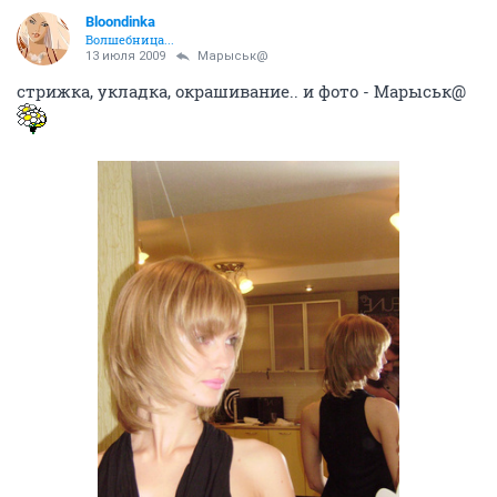
Bloondinka
Волшебница...
13 июля 2009
Марыськ@
стрижка, укладка, окрашивание.. и фото - Марыськ@