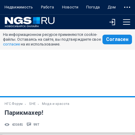
Недвижимость
Работа
Новости
Погода
Дом
На информационном ресурсе применяются cookie-
Согласен
файлы. Оставаясь на сайте, вы подтверждаете свое
согласие
на их использование.
НГС.Форум
SHE
Мода и красота
Парикмахер!
431681
997