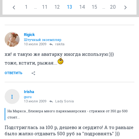
1
...
11
12
13
14
15
...
20
Rigick
Штучный экземпляр
10 июля 2009
rakita
хи! я такую же аватарку иногда использую:)))
тоже, кстати, рыжая...
ОТВЕТИТЬ
Irisha
I
guru
13 июля 2009
Lady Sonia
На Маркса , Блюхера много парикмахерских - стрижки от 350 до 500
стоят...
Подстриглась за 100 р, дешево и сердито! А то раньше
было жалко отдавать 500 руб за "подровнять" )))