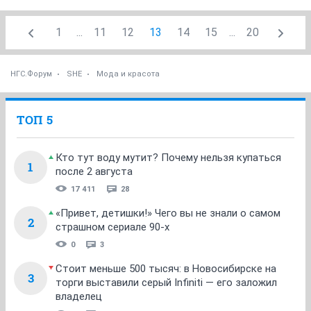
1
...
11
12
13
14
15
...
20
НГС.Форум
SHE
Мода и красота
ТОП 5
Кто тут воду мутит? Почему нельзя купаться
1
после 2 августа
17 411
28
«Привет, детишки!» Чего вы не знали о самом
2
страшном сериале 90-х
0
3
Стоит меньше 500 тысяч: в Новосибирске на
3
торги выставили серый Infiniti — его заложил
владелец