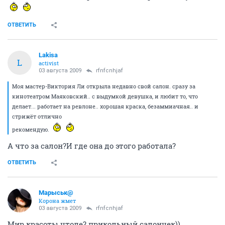
ОТВЕТИТЬ
Lakisa
L
activist
03 августа 2009
rfnfcnhjaf
Моя мастер-Виктория Ли открыла недавно свой салон. сразу за
кинотеатром Маяковский.. с выдумкой девушка, и любит то, что
делает... работает на ревлоне.. хорошая краска, безаммиачная.. и
стрижёт отлично
рекомендую.
А что за салон?И где она до этого работала?
ОТВЕТИТЬ
Марыськ@
Корона жмет
03 августа 2009
rfnfcnhjaf
Мир красоты чтоле? прикольный салончек))