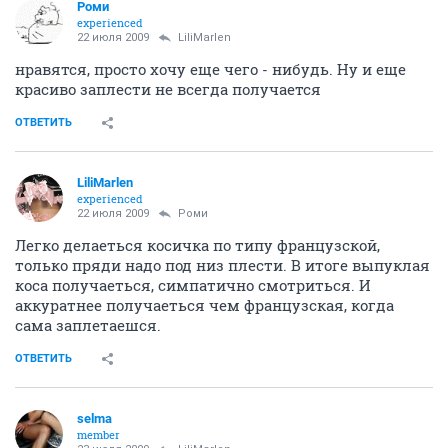
Роми
experienced
22 июля 2009
LiliMarlen
нравятся, просто хочу еще чего - нибудь. Ну и еще
красиво заплести не всегда получается
ОТВЕТИТЬ
LiliMarlen
experienced
22 июля 2009
Роми
Легко делаеться косичка по типу французской,
только пряди надо под низ плести. В итоге выпуклая
коса получаеться, симпатично смотриться. И
аккуратнее получаеться чем французская, когда
сама заплетаешся.
ОТВЕТИТЬ
selma
member