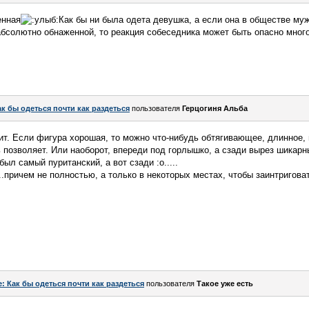
енная
Как бы ни была одета девушка, а если она в обществе му
 абсолютно обнаженной, то реакция собеседника может быть опасно мно
ак бы одеться почти как раздеться
пользователя
Герцогиня Альба
ит. Если фигура хорошая, то можно что-нибудь обтягивающее, длинное, 
 позволяет. Или наоборот, впереди под горлышко, а сзади вырез шикарн
был самый пуританский, а вот сзади :o.....
..причем не полностью, а только в некоторых местах, чтобы заинтриговат
e: Как бы одеться почти как раздеться
пользователя
Такое уже есть