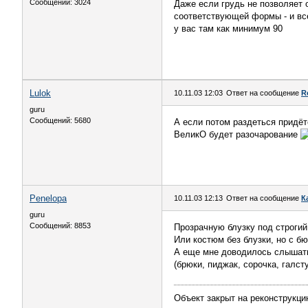
Сообщений: 3024
Даже если грудь не позволяет 
соответствующей формы - и все
у вас там как минимум 90
Lulok
10.11.03 12:03
Ответ на сообщение
R
guru
Сообщений: 5680
А если потом раздеться придёт
ВеликО будет разочарование
Penelopa
10.11.03 12:13
Ответ на сообщение
К
guru
Сообщений: 8853
Прозрачную блузку под строгий
Или костюм без блузки, но с б
А еще мне доводилось слышать
(брюки, пиджак, сорочка, галст
Объект закрыт на реконструкц