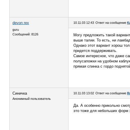
devon rex
10.11.03 12:43
Ответ на сообщение
К
guru
Сообщений: 8126
Могу предложить такой вариант
выше талии. То есть, ни ламбад
Однако этот вариант хорош тол
придется поддерживать.
Самое интересное, что даже са
полусапожки на удобном каблук
прямая спинка с гордо поднято
Синичка
10.11.03 13:02
Ответ на сообщение
R
Анонимный пользователь
Да. А особенно прикольно смот
это тоже для небольших форм 