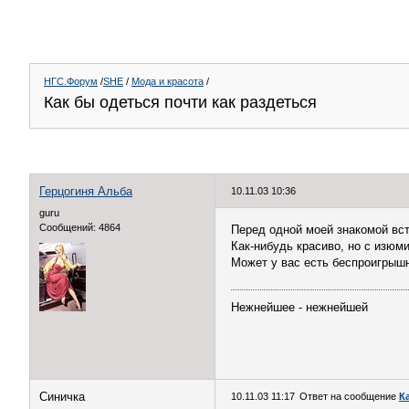
НГС.Форум
/
SHE
/
Мода и красота
/
Как бы одеться почти как раздеться
Герцогиня Альба
10.11.03 10:36
guru
Сообщений: 4864
Перед одной моей знакомой вст
Как-нибудь красиво, но с изюми
Может у вас есть беспроигрыш
Нежнейшее - нежнейшей
Синичка
10.11.03 11:17
Ответ на сообщение
К