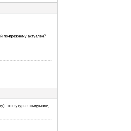
ный по-прежнему актуален?
ку), это кутурье придумали,