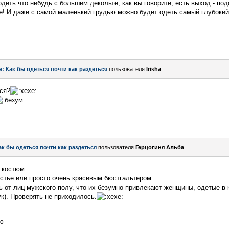
одеть что нибудь с большим декольте, как вы говорите, есть выход - по
! И даже с самой маленький грудью можно будет одеть самый глубокий 
e: Как бы одеться почти как раздеться
пользователя
Irisha
ся?
ак бы одеться почти как раздеться
пользователя
Герцогиня Альба
 костюм.
юстье или просто очень красивым бюстгальтером.
 от лиц мужского полу, что их безумно привлекают женщины, одетые в
ук). Проверять не приходилось.
ию