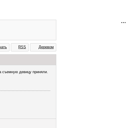
чать
RSS
Деревом
за съемную девицу приняли.