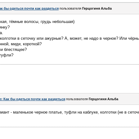
ак бы одеться почти как раздеться
пользователя
Герцогиня Альба
ькая, тёмные волосы, грудь небольшая)
инку?
а.
а колготки в сеточку или ажурные? А, может, не надо в черное? Или чёр
нной, миди, короткой?
ли блестящее?
 туфли?
e: Как бы одеться почти как раздеться
пользователя
Герцогиня Альба
ант - маленькое черное платье, туфли на каблуке, колготки (не в сеточ