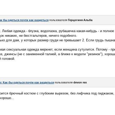
ак бы одеться почти как раздеться
пользователя
Герцогиня Альба
. Любая одежда - блузка, водолазка, рубашечка какая-нибудь - и полное
ок никаких, ни бюстгальтеров, ничего подобного.
ько для дам, у которых размер груди не превышает 2. Если грудь пышн
мая сексуальная одежда меркнет, если женщина сутулится. Потому - пр
е, джинсы (не с заниженной талией, а ближе к модели "резинок"), хорош
й головой.
e: Как бы одеться почти как раздеться
пользователя
devon rex
рится брючный костюм с глубоким вырезом, без лифчика под пиджаком, 
хорошо...