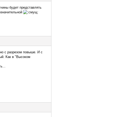
жчины будет представлять
гозначительной
но с разрезом повыше. И с
ый. Как в "Высоком
ь...