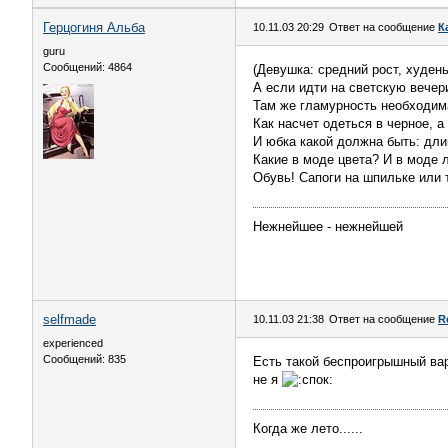
Герцогиня Альба
10.11.03 20:29
Ответ на сообщение
К
guru
Сообщений: 4864
(Девушка: средний рост, худен
А если идти на светскую вечер
Там же гламурность необходим
Как насчет одеться в черное, 
И юбка какой должна быть: дли
Какие в моде цвета? И в моде 
Обувь! Сапоги на шпильке или
Нежнейшее - нежнейшей
selfmade
10.11.03 21:38
Ответ на сообщение
R
experienced
Сообщений: 835
Есть такой беспроигрышный вари
не я
Когда же лето......