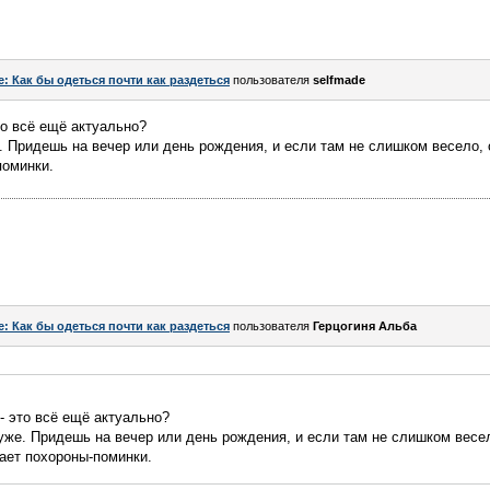
e: Как бы одеться почти как раздеться
пользователя
selfmade
то всё ещё актуально?
е. Придешь на вечер или день рождения, и если там не слишком весело,
поминки.
e: Как бы одеться почти как раздеться
пользователя
Герцогиня Альба
- это всё ещё актуально?
 уже. Придешь на вечер или день рождения, и если там не слишком весе
ает похороны-поминки.