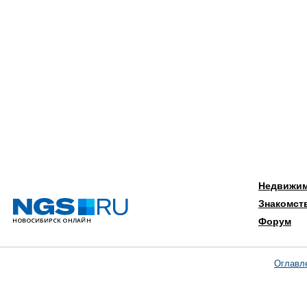
Недвижи
Знакомст
Форум
Оглавл