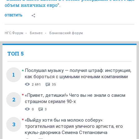
объем наличных евро
".
ОТВЕТИТЬ
НГС.Форум
Бизнес
Банковский форум
ТОП 5
Послушал музыку — получил штраф: инструкция,
1
как бороться с шумными ночными компаниями
2 691
35
«Привет, детишки!» Чего вы не знали о самом
2
страшном сериале 90-х
0
3
«Выйду хотя бы на молоко соберу»:
3
трогательная история уличного артиста, его
куклы-дворника Семена Степановича