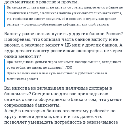
документами о родстве и прочем.
Вы сможете снять наличные деньги со счета в валюте, если в банке не
закончится валюта, а наличная валюта у них обязательно закончится,
т.к. госбанки не смогут покупать её и ввозить в страну, как делали
раньше => возможно образование дефицита наличной валюты
Валюту разве нельзя купить у других банков России?
Подозреваю, что большая часть банков валюту и не
ввозит, а закупает может у ЦБ или у других банков. А
куда девают валюту российские экспортёры, не через
банки менютят?
Про "вкладывать деньги через банкомат" вообще смешно, вкладывает-
то он рубли, но никак не доллары )) ЛОЛ
Чувак не понимает в чем суть валютного и рублёвого счета и
механизмы работы
Вы никогда не вкладывали наличные доллары в
банкоматы? Специально для вас прикладываю
снимок с сайта обсуждаемого банка о том, что умеют
современные банкоматы.
А ещё в некоторых банках это систему работаёт по
кругу: внесли деньги, сняли и так далее, что
позволяет уменьшать потребность в завозе/вывозе