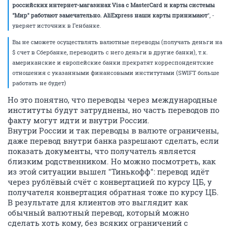
российских интернет-магазинах Visa с MasterCard и карты системы
"Мир" работают замечательно. AliExpress наши карты принимают
", -
уверяет источник в Генбанке.
Вы не сможете осуществлять валютные переводы (получать деньги на
$ счет в Сбербанке, переводить с него деньги в другие банки), т.к.
американские и европейские банки прекратят корреспондентские
отношения с указанными финансовыми институтами (SWIFT больше
работать не будет)
Но это понятно, что переводы через международные
институты будут затруднены, но часть переводов по
факту могут идти и внутри России.
Внутри России и так переводы в валюте ограничены,
даже перевод внутри банка разрешают сделать, если
показать документы, что получатель является
близким родственником. Но можно посмотреть, как
из этой ситуации вышел "Тинькофф": перевод идёт
через рублёвый счёт с конвертацией по курсу ЦБ, у
получателя конвертация обратная тоже по курсу ЦБ.
В результате для клиентов это выглядит как
обычный валютный перевод, который можно
сделать хоть кому, без всяких ограничений с