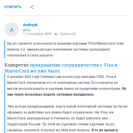
ОТВЕТИТЬ
AndreyK
A
guru
17 сентября 2018
System32
Вы не сможете пользоваться вашими картами VISA/Mastercard этих
банков, т.к. американские платежные системы прекращают
отношения в силу запрета
Конкретно
прекращение сотрудничества с Visa и
MasterCard же уже было
:
В декабре 2015 году Генбанк сам попал под санкции США. Visa и
MasterCard отключили его от платежных систем. Его клиенты не
могли воспользоваться картами банка за пределами полуострова.
Но
уже через несколько недель ситуация наладилась.
"Мы всегда предупреждали: карту какой платежной системы ты бы не
оформил, ее действие все равно будет ограничено. Ни Visa, ни
MasterCard, выпущенные в Генбанке, не будут работать вне
территории России. По этой же причине этими картами ты не
сможешь оплатить покупку на eBay или Amazon.
В то же время в