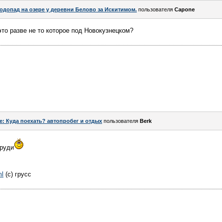
одопад на озере у деревни Белово за Искитимом.
пользователя
Capone
это разве не то которое под Новокузнецком?
e: Куда поехать? автопробег и отдых
пользователя
Berk
пруди
ml
(с) грусс