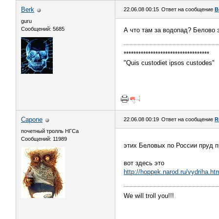
Berk
22.06.08 00:15
Ответ на сообщение
В
guru
Сообщений: 5685
А что там за водопад? Белово 
***********************************
"Quis custodiet ipsos custodes"
Capone
22.06.08 00:19
Ответ на сообщение
R
почетный тролль НГСа
Сообщений: 11989
этих Беловых по России пруд 
вот здесь это
http://hoppek.narod.ru/vydriha.ht
We will troll you!!!