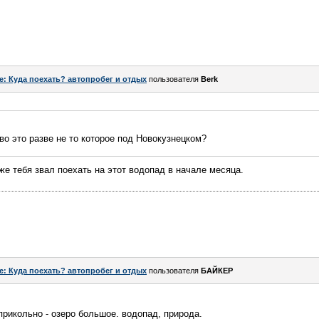
e: Куда поехать? автопробег и отдых
пользователя
Berk
во это разве не то которое под Новокузнецком?
же тебя звал поехать на этот водопад в начале месяца.
e: Куда поехать? автопробег и отдых
пользователя
БАЙКЕР
прикольно - озеро большое. водопад, природа.