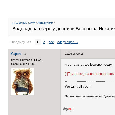
НГС.Форум
/
Авто
/
АвтоТуризм
/
Водопад на озере у деревни Белово за Искити
1
2
все
←
предыдущая
следующая
→
Capone
22.06.08 00:13
почетный тролль НГСа
Сообщений: 11989
я вот завтра до Белово поеду, 
[i]Тема создана на основе соо
We will troll you!!!
Исправлено пользователем Третий (3