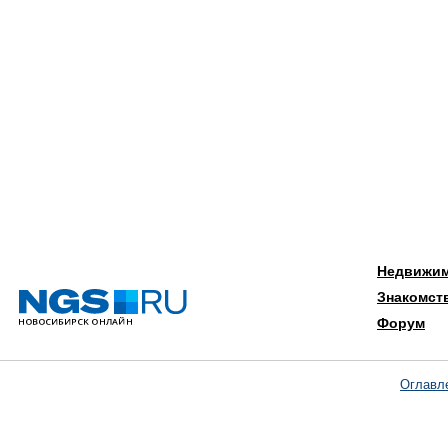
Недвижи
Знакомст
Форум
Оглавл