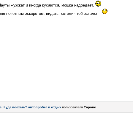
Пауты жужжат и иногда кусаются, мошка надоедает.
ня почетным эскоротом. видать, хотели чтоб остался
e: Куда поехать? автопробег и отдых
пользователя
Capone