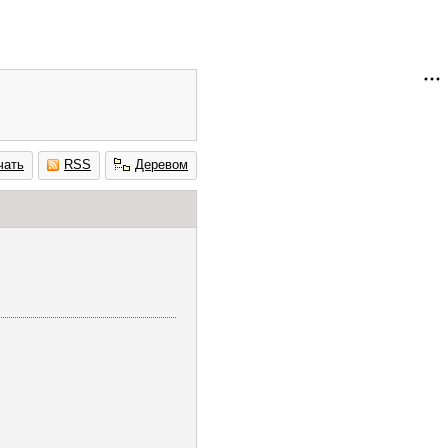
чать
RSS
Деревом