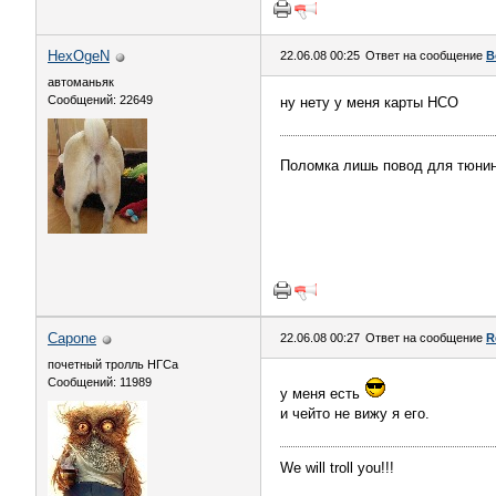
HexOgeN
22.06.08 00:25
Ответ на сообщение
В
автоманьяк
Сообщений: 22649
ну нету у меня карты НСО
Поломка лишь повод для тюни
Capone
22.06.08 00:27
Ответ на сообщение
R
почетный тролль НГСа
Сообщений: 11989
у меня есть
и чейто не вижу я его.
We will troll you!!!