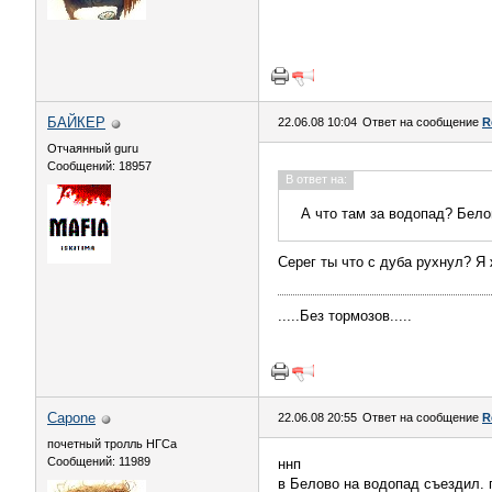
БАЙКЕР
22.06.08 10:04
Ответ на сообщение
R
Отчаянный guru
Сообщений: 18957
В ответ на:
А что там за водопад? Бело
Серег ты что с дуба рухнул? Я 
.....Без тормозов.....
Capone
22.06.08 20:55
Ответ на сообщение
R
почетный тролль НГСа
Сообщений: 11989
ннп
в Белово на водопад съездил. 