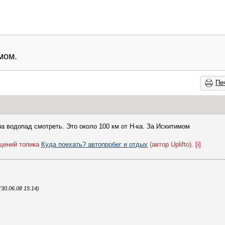
мом.
Пе
на водопад смотреть. Это около 100 км от Н-ка. За Искитимом
бщений топика
Куда поехать? автопробег и отдых
(автор Uplifto). [i]
0.06.08 15:14)