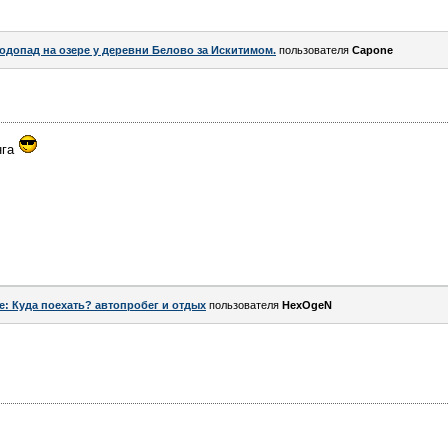
одопад на озере у деревни Белово за Искитимом.
пользователя
Capone
нга
e: Куда поехать? автопробег и отдых
пользователя
HexOgeN