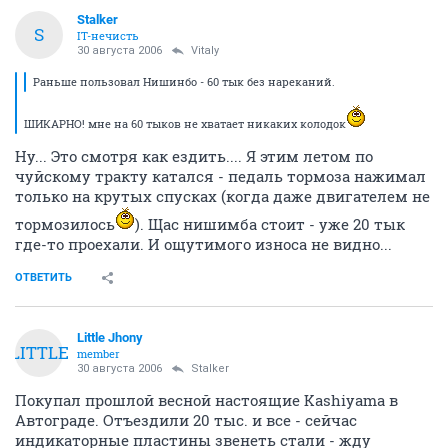
Stalker
S
IT-нечисть
30 августа 2006
Vitaly
Раньше пользовал Нишинбо - 60 тык без нареканий.
ШИКАРНО! мне на 60 тыков не хватает никаких колодок
Ну... Это смотря как ездить.... Я этим летом по
чуйскому тракту катался - педаль тормоза нажимал
только на крутых спусках (когда даже двигателем не
тормозилось
). Щас нишимба стоит - уже 20 тык
где-то проехали. И ощутимого износа не видно...
ОТВЕТИТЬ
Little Jhony
LITTLE
member
30 августа 2006
Stalker
Покупал прошлой весной настоящие Kashiyama в
Автограде. Отъездили 20 тыс. и все - сейчас
индикаторные пластины звенеть стали - жду