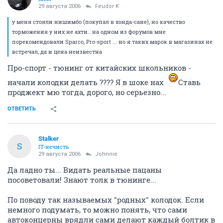
29 августа 2006
Feudor K
у меня стояли нишимбо (покупал в хонда-сане), но качество
торможения у них не ахти.. на одном из форумов мне
порекомендовали Sparco, Pro-sport ... но я таких марок в магазинах не
встречал, да и цена неизвестна
Про-спорт - тюнинг от китайских школьников -
начали колодки делать ???? Я в шоке нах
Ставь
проджект мю тогда, дорого, но серьезно...
ОТВЕТИТЬ
Stalker
S
IT-нечисть
29 августа 2006
Johnnie
Да ладно ты... Видать реальные пацаны
посоветовали! Знают толк в тюнинге...
По поводу так называемых "родных" колодок. Если
немного подумать, то можно понять, что сами
автоконцерны врядли сами делают каждый болтик в