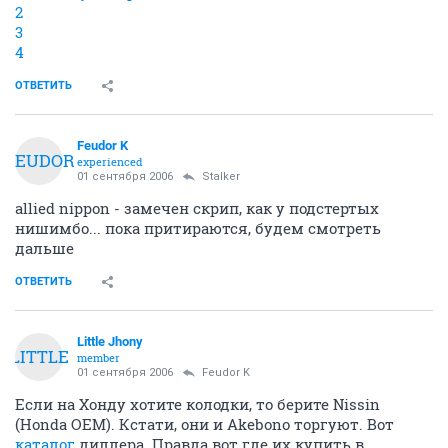
2
3
4
ОТВЕТИТЬ
Feudor K
FEUDOR
experienced
01 сентября 2006
Stalker
allied nippon - замечен скрип, как у подстертых
нишимбо... пока притираются, будем смотреть
дальше
ОТВЕТИТЬ
Little Jhony
LITTLE
member
01 сентября 2006
Feudor K
Если на Хонду хотите колодки, то берите Nissin
(Honda OEM). Кстати, они и Akebono торгуют. Вот
каталог
диллера. Правда вот где их купить в