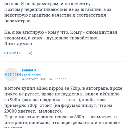
рынок. И по параметрам, и по качеству.
Поэтому переплачиваем мы не за штампик, а за
некоторую гарантию качества и соответствия
параметров.
Не, я не агитирую - кому что. Кому - сиюминутная
экономия, а кому - душевное спокойствие.
Я так думаю.
ОТВЕТИТЬ
Feudor K
FEUDOR
experienced
30 августа 2006
Bonpoc
в итоге купил allied nippon за 720р. в автограде, вроде
никто не ругает, вроде не подделка.. видел nishimbo
за 900р. (однака подделка... тотя...), каяба тоже
примерно 700р. стоит (на форумах пишут, что на
20000 хватает.. маловато).
Еще в магазине видел remso за 880р. - посмотрел в
интернете, написано, что перегреваются и на холоде
не очень..