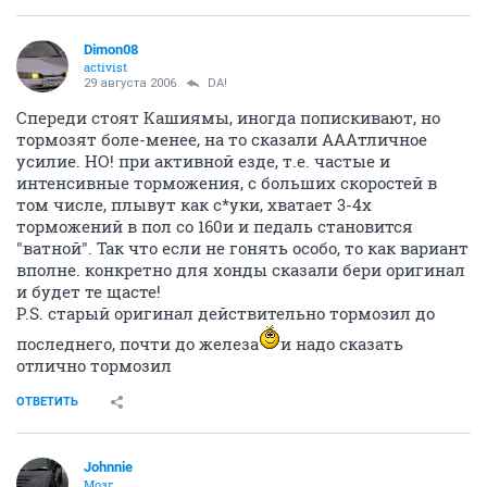
Dimon08
activist
29 августа 2006
DA!
Спереди стоят Кашиямы, иногда попискивают, но
тормозят боле-менее, на то сказали АААтличное
усилие. НО! при активной езде, т.е. частые и
интенсивные торможения, с больших скоростей в
том числе, плывут как с*уки, хватает 3-4х
торможений в пол со 160и и педаль становится
"ватной". Так что если не гонять особо, то как вариант
вполне. конкретно для хонды сказали бери оригинал
и будет те щасте!
P.S. старый оригинал действительно тормозил до
последнего, почти до железа
и надо сказать
отлично тормозил
ОТВЕТИТЬ
Johnnie
Мозг