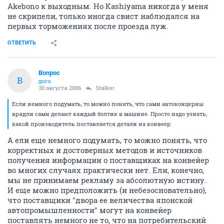
Akebono к выходным. Но Kashiyama никогда у меня
не скрипели, только иногда свист наблюдался на
первых торможениях после проезда луж.
ОТВЕТИТЬ
Bonpoc
B
guru
30 августа 2006
Stalker
Если немного подумать, то можно понять, что сами автоконцерны
врядли сами делают каждый болтик в машине. Просто надо узнать,
какой производитель поставляется детали на конвеер.
А ели еще немного подумать, то можно понять, что
корректных и достоверных методов и источников
получения информации о поставщиках на конвейер
во многих случаях практически нет. Ели, конечно,
мы не принимаем рекламу за абсолютную истину.
И еще можно предположить (и небезосновательно),
что поставщики "двора ее величества японской
автопромышленности" могут на конвейер
поставлять немного не то, что на потребительский