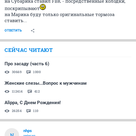
на Субарика ставил FBK - посредственные колодки,
поскрипывают
на Марика буду только оригинальные тормоза
ставить...
ОТВЕТИТЬ
СЕЙЧАС ЧИТАЮТ
Про засаду (часть 6)
30669
1000
Женские слезы...Вопрос к мужчинам
112414
412
Alippa, С Днем Рождения!
26254
110
nhps
N
veteran