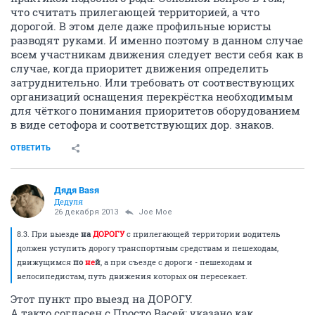
что считать прилегающей территорией, а что
дорогой. В этом деле даже профильные юристы
разводят руками. И именно поэтому в данном случае
всем участникам движения следует вести себя как в
случае, когда приоритет движения определить
затруднительно. Или требовать от соотвествующих
организаций оснащения перекрёстка необходимым
для чёткого понимания приоритетов оборудованием
в виде сетофора и соответствующих дор. знаков.
ОТВЕТИТЬ
Дядя Ваsя
Дедуля
26 декабря 2013
Joe Moe
8.3. При выезде
на
ДОРОГУ
с прилегающей территории водитель
должен уступить дорогу транспортным средствам и пешеходам,
движущимся
по
не
й
, а при съезде с дороги - пешеходам и
велосипедистам, путь движения которых он пересекает.
Этот пункт про выезд на ДОРОГУ.
А такто согласен с Просто Васей: указано как