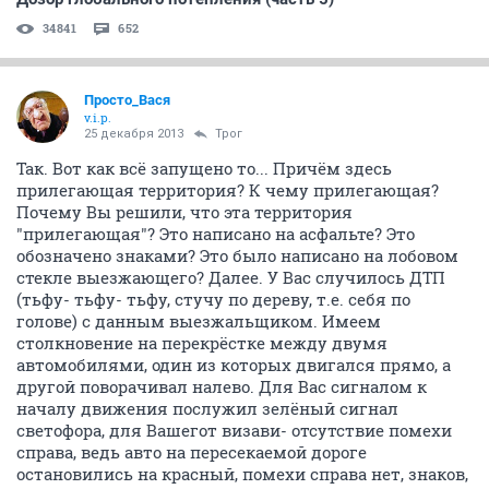
34841
652
Просто_Вася
v.i.p.
25 декабря 2013
Трог
Так. Вот как всё запущено то... Причём здесь
прилегающая территория? К чему прилегающая?
Почему Вы решили, что эта территория
"прилегающая"? Это написано на асфальте? Это
обозначено знаками? Это было написано на лобовом
стекле выезжающего? Далее. У Вас случилось ДТП
(тьфу- тьфу- тьфу, стучу по дереву, т.е. себя по
голове) с данным выезжальщиком. Имеем
столкновение на перекрёстке между двумя
автомобилями, один из которых двигался прямо, а
другой поворачивал налево. Для Вас сигналом к
началу движения послужил зелёный сигнал
светофора, для Вашегот визави- отсутствие помехи
справа, ведь авто на пересекаемой дороге
остановились на красный, помехи справа нет, знаков,