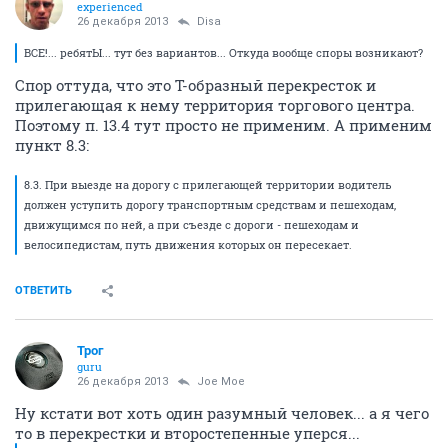
experienced
26 декабря 2013
Disa
ВСЕ!... ребятЫ... тут без вариантов... Откуда вообще споры возникают?
Спор оттуда, что это Т-образный перекресток и
прилегающая к нему территория торгового центра.
Поэтому п. 13.4 тут просто не применим. А применим
пункт 8.3:
8.3. При выезде на дорогу с прилегающей территории водитель
должен уступить дорогу транспортным средствам и пешеходам,
движущимся по ней, а при съезде с дороги - пешеходам и
велосипедистам, путь движения которых он пересекает.
ОТВЕТИТЬ
Трог
guru
26 декабря 2013
Joe Moe
Ну кстати вот хоть один разумный человек... а я чего
то в перекрестки и второстепенные уперся...