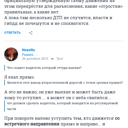
официальную утвержденную схему движения на
этом перекрёстке для разъяснения, какие «отростки»
правильные, а какие нет.
А пока там несколько ДТП не случится, власти и
гибдд не почешутся и не спохватятся.
ОТВЕТИТЬ
Naaatta
Рыжик.....
26 декабря 2013
Трог
Что скажет водитель который оттуда выехал?
Я ехал прямо.
Является этот выезд второстепенной дорогой с точки зрения правил?
А это не важно, он уже выехал и может быть даже
кому то уступил.... а может он с неба свалился...
что должен сделать водитель, который находится на регулируемой
части
При повороте налево уступить тем, кто движется
со
встречного направления
прямо и направо... и