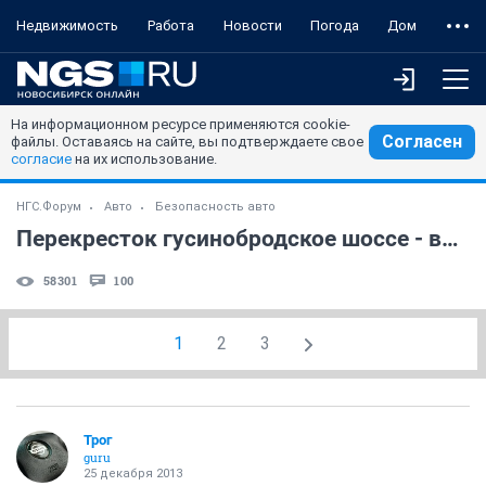
Недвижимость
Работа
Новости
Погода
Дом
На информационном ресурсе применяются cookie-
Согласен
файлы. Оставаясь на сайте, вы подтверждаете свое
согласие
на их использование.
НГС.Форум
Авто
Безопасность авто
Перекресток гусинобродское шоссе - волочаевская (возле ленты)
58301
100
1
2
3
Трог
guru
25 декабря 2013