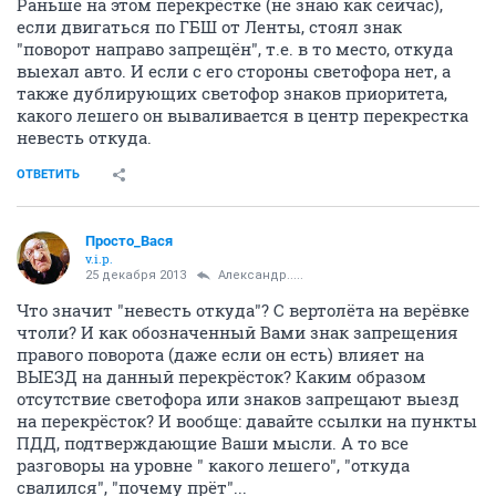
Раньше на этом перекрёстке (не знаю как сейчас),
если двигаться по ГБШ от Ленты, стоял знак
"поворот направо запрещён", т.е. в то место, откуда
выехал авто. И если с его стороны светофора нет, а
также дублирующих светофор знаков приоритета,
какого лешего он вываливается в центр перекрестка
невесть откуда.
ОТВЕТИТЬ
Просто_Вася
v.i.p.
25 декабря 2013
Александр.....
Что значит "невесть откуда"? С вертолёта на верёвке
чтоли? И как обозначенный Вами знак запрещения
правого поворота (даже если он есть) влияет на
ВЫЕЗД на данный перекрёсток? Каким образом
отсутствие светофора или знаков запрещают выезд
на перекрёсток? И вообще: давайте ссылки на пункты
ПДД, подтверждающие Ваши мысли. А то все
разговоры на уровне " какого лешего", "откуда
свалился", "почему прёт"...