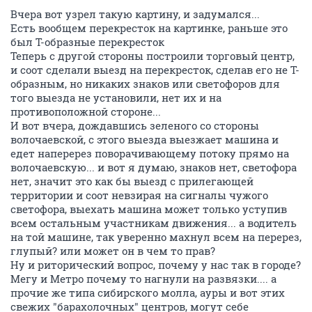
Вчера вот узрел такую картину, и задумался...
Есть вообщем перекресток на картинке, раньше это
был Т-образные перекресток
Теперь с другой стороны построили торговый центр,
и соот сделали выезд на перекресток, сделав его не Т-
образным, но никаких знаков или светофоров для
того выезда не установили, нет их и на
противоположной стороне...
И вот вчера, дождавшись зеленого со стороны
волочаевской, с этого выезда выезжает машина и
едет наперерез поворачивающему потоку прямо на
волочаевскую... и вот я думаю, знаков нет, светофора
нет, значит это как бы выезд с прилегающей
территории и соот невзирая на сигналы чужого
светофора, выехать машина может только уступив
всем остальным участникам движения... а водитель
на той машине, так уверенно махнул всем на перерез,
глупый? или может он в чем то прав?
Ну и риторический вопрос, почему у нас так в городе?
Мегу и Метро почему то нагнули на развязки.... а
прочие же типа сибирского молла, ауры и вот этих
свежих "барахолочных" центров, могут себе