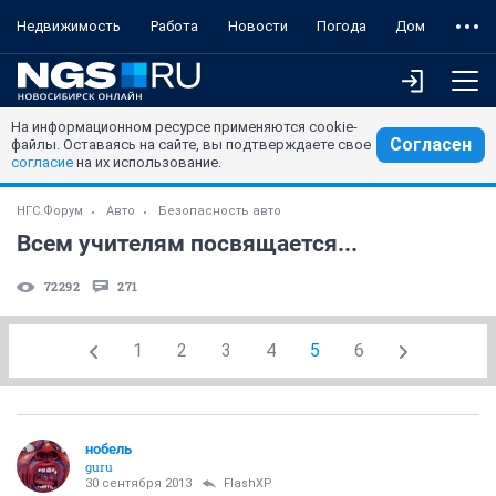
Недвижимость
Работа
Новости
Погода
Дом
На информационном ресурсе применяются cookie-
Согласен
файлы. Оставаясь на сайте, вы подтверждаете свое
согласие
на их использование.
НГС.Форум
Авто
Безопасность авто
Всем учителям посвящается...
72292
271
1
2
3
4
5
6
нобель
guru
30 сентября 2013
FlashXP