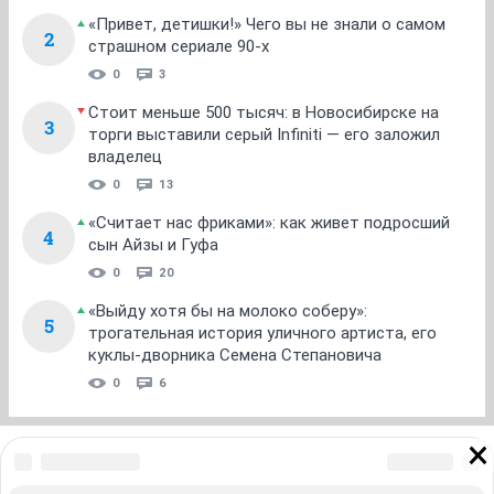
«Привет, детишки!» Чего вы не знали о самом
2
страшном сериале 90-х
0
3
Стоит меньше 500 тысяч: в Новосибирске на
3
торги выставили серый Infiniti — его заложил
владелец
0
13
«Считает нас фриками»: как живет подросший
4
сын Айзы и Гуфа
0
20
«Выйду хотя бы на молоко соберу»:
5
трогательная история уличного артиста, его
куклы-дворника Семена Степановича
0
6