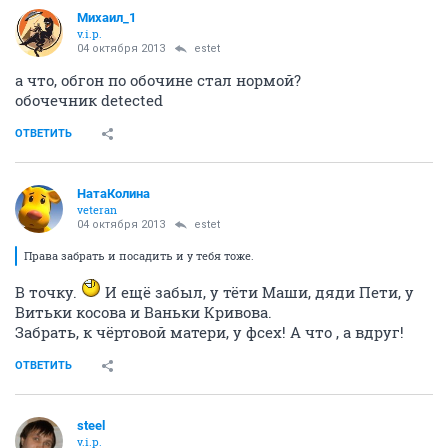
Михаил_1
v.i.p.
04 октября 2013
estet
а что, обгон по обочине стал нормой?
обочечник detected
ОТВЕТИТЬ
НатаКолина
veteran
04 октября 2013
estet
Права забрать и посадить и у тебя тоже.
В точку.
И ещё забыл, у тёти Маши, дяди Пети, у
Витьки косова и Ваньки Кривова.
Забрать, к чёртовой матери, у фсех! А что , а вдруг!
ОТВЕТИТЬ
steel
v.i.p.