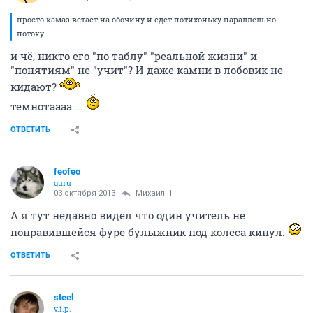
просто камаз встает на обочину и едет потихоньку параллельно
потоку
и чё, никто его "по таблу" "реальной жизни" и
"понятиям" не "учит"? И даже камни в лобовик не
кидают?
темнотаааа....
ОТВЕТИТЬ
feofeo
guru
03 октября 2013
Михаил_1
А я тут недавно видел что один учитель не
понравившейся фуре булыжник под колеса кинул.
ОТВЕТИТЬ
steel
v.i.p.