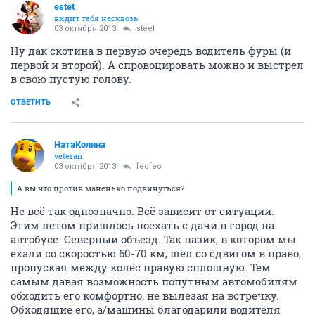
estet
видит тебя насквозь
03 октября 2013
steel
Ну дак скотина в первую очередь водитель фуры (и
первой и второй). А спровоцировать можно и выстрел
в свою пустую голову.
ОТВЕТИТЬ
НатаКолина
veteran
03 октября 2013
feofeo
А вы что против маненько подвинуться?
Не всё так однозначно. Всё зависит от ситуации.
Этим летом пришлось поехать с дачи в город на
автобусе. Северный объезд. Так пазик, в котором мы
ехали со скоростью 60-70 км, шёл со сдвигом в право,
пропуская между колёс правую сплошную. Тем
самым давая возможность попутным автомобилям
обходить его комфортно, не вылезая на встречку.
Обходящие его, а/машины благодарили водителя