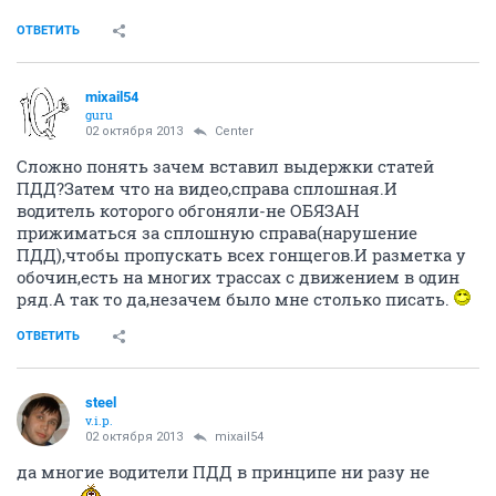
ОТВЕТИТЬ
mixail54
guru
02 октября 2013
Center
Сложно понять зачем вставил выдержки статей
ПДД?Затем что на видео,справа сплошная.И
водитель которого обгоняли-не ОБЯЗАН
прижиматься за сплошную справа(нарушение
ПДД),чтобы пропускать всех гонщегов.И разметка у
обочин,есть на многих трассах с движением в один
ряд.А так то да,незачем было мне столько писать.
ОТВЕТИТЬ
steel
v.i.p.
02 октября 2013
mixail54
да многие водители ПДД в принципе ни разу не