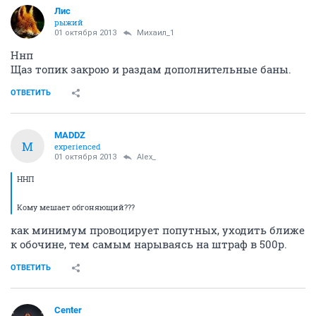
Лис
рыжий
01 октября 2013
Михаил_1
Ннп
Щаз топик закрою и раздам дополнительные баны.
ОТВЕТИТЬ
MADDZ
M
experienced
01 октября 2013
Alex_
ННП
Кому мешает обгоняющий???
как минимум провоцирует попутных, уходить ближе
к обочине, тем самым нарываясь на штраф в 500р.
ОТВЕТИТЬ
Center