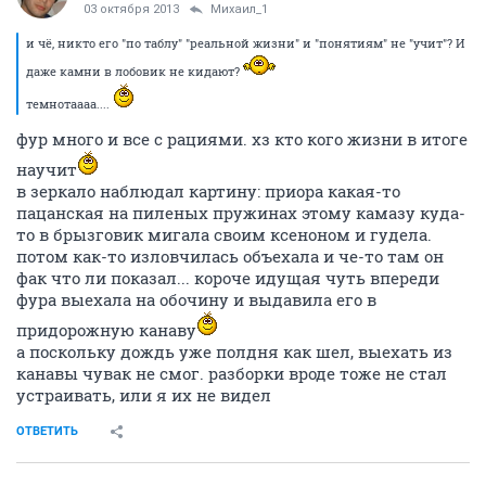
03 октября 2013
Михаил_1
и чё, никто его "по таблу" "реальной жизни" и "понятиям" не "учит"? И
даже камни в лобовик не кидают?
темнотаааа....
фур много и все с рациями. хз кто кого жизни в итоге
научит
в зеркало наблюдал картину: приора какая-то
пацанская на пиленых пружинах этому камазу куда-
то в брызговик мигала своим ксеноном и гудела.
потом как-то изловчилась объехала и че-то там он
фак что ли показал... короче идущая чуть впереди
фура выехала на обочину и выдавила его в
придорожную канаву
а поскольку дождь уже полдня как шел, выехать из
канавы чувак не смог. разборки вроде тоже не стал
устраивать, или я их не видел
ОТВЕТИТЬ