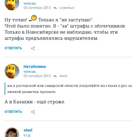
veteran
03 октября 2013
сомелье
Ну точно!
Только я "не заступаю".
Чтоб было понятно. Я - "за" штрафы с обочечников.
Только в Новосибирске не наблюдаю, чтобы эти
штрафы предъявлялись нарушителям.
ОТВЕТИТЬ
НатаКолина
veteran
03 октября 2013
steel
вы в ростовской или самарской области попробуйте на глазах у дпс за
линией разметки проехать
А в Казахии - ещё строже.
ОТВЕТИТЬ
steel
v.i.p.