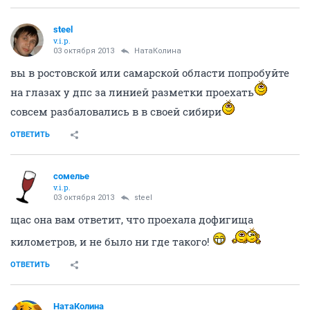
steel
v.i.p.
03 октября 2013
НатаКолина
вы в ростовской или самарской области попробуйте
на глазах у дпс за линией разметки проехать
совсем разбаловались в в своей сибири
ОТВЕТИТЬ
сомелье
v.i.p.
03 октября 2013
steel
щас она вам ответит, что проехала дофигища
километров, и не было ни где такого!
ОТВЕТИТЬ
НатаКолина