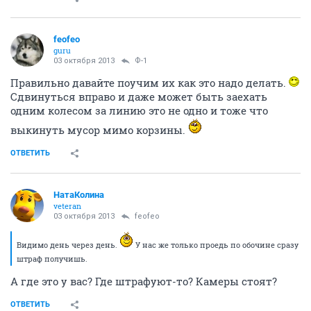
feofeo
guru
03 октября 2013
Ф-1
Правильно давайте поучим их как это надо делать.
Сдвинуться вправо и даже может быть заехать
одним колесом за линию это не одно и тоже что
выкинуть мусор мимо корзины.
ОТВЕТИТЬ
НатаКолина
veteran
03 октября 2013
feofeo
Видимо день через день.
У нас же только проедь по обочине сразу
штраф получишь.
А где это у вас? Где штрафуют-то? Камеры стоят?
ОТВЕТИТЬ