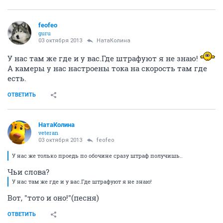
feofeo
guru
03 октября 2013
НатаКолина
У нас там же где и у вас.Где штрафуют я не знаю!
А камеры у нас настроены тока на скорость там где
есть.
ОТВЕТИТЬ
НатаКолина
veteran
03 октября 2013
feofeo
У нас же только проедь по обочине сразу штраф получишь..
Чьи слова?
У нас там же где и у вас.Где штрафуют я не знаю!
Вот, "тото и оно!"(песня)
ОТВЕТИТЬ