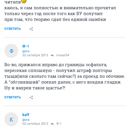
читали
каюсь, я сам полностью и внимательно прочитал
только через год после того как ВУ получил
при том, что теорию сдал без единой ошибки
ОТВЕТИТЬ
Ф-1
Ф
guru
02 октября 2013
mixail54
Во-во, прижался вправо до границы осфальта,
пересекая сплошную - получил штраф полторы
тыщи(или скольто там сейчас?) за проезд по обочине.
А "обгонявший" поехал далее, с него взядки гладки.
Ну и нахрен такое щастье?!
ОТВЕТИТЬ
kaff
K
guru
02 октября 2013
Ф-1