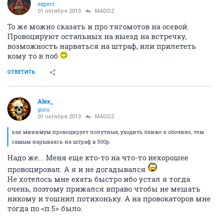
expert
01 октября 2013
MADDZ
То же можно сказать и про тягомотов на осевой.
Провоцируют остальных на выезд на встречку,
возможность нарваться на штраф, или прилететь
кому то в лоб
ОТВЕТИТЬ
Alex_
guru
01 октября 2013
MADDZ
как минимум провоцирует попутных, уходить ближе к обочине, тем
самым нарываясь на штраф в 500р.
Надо же... Меня еще кто-то на что-то нехорошее
провоцировал. А я и не догадывался
Не хотелось мне ехать быстро ибо устал я тогда
очень, поэтому прижался вправо чтобы не мешать
никому и тошнил потихоньку. А на провокаторов мне
тогда по <п.5> было.