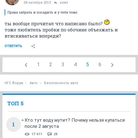
04 октября 2013
estet
Права забрать и посадить и у тебя тоже.
ты вообще прочитал что написано было?
тоже любитель пробки по обочине объезжать и
втискиваться впереди?
ОТВЕТИТЬ
1
2
3
4
5
6
НГС.Форум
Авто
Безопасность авто
ТОП 5
Кто тут воду мутит? Почему нельзя купаться
1
после 2 августа
17 411
28