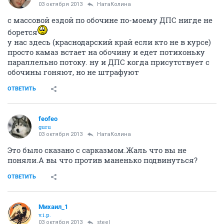
03 октября 2013
НатаКолина
с массовой ездой по обочине по-моему ДПС нигде не
борется
у нас здесь (краснодарский край если кто не в курсе)
просто камаз встает на обочину и едет потихоньку
параллельно потоку. ну и ДПС когда присутствует с
обочины гоняют, но не штрафуют
ОТВЕТИТЬ
feofeo
guru
03 октября 2013
НатаКолина
Это было сказано с сарказмом.Жаль что вы не
поняли.А вы что против маненько подвинуться?
ОТВЕТИТЬ
Михаил_1
v.i.p.
03 октября 2013
steel